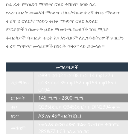
ስራ ፈት የማዕድን ማጓጓዣ ሮለር ተሸክሞ ከባድ ስራ
የአረብ ብረት መመለሻ ማጓጓዣ ሮለር/የከባድ ተረኛ ቀበቶ ማጓጓዣ
ተሸካሚ ሮለር/የማዕድን ቀበቶ ማጓጓዣ ሮለር አድለር
ምርቶቻችን በሙቀት ኃይል ማመንጫ ፣ወደቦች ፣በሲሚንቶ
ፋብሪካዎች ፣በብረታ ብረት እና እንዲሁም ለኢንዱስትሪዎች የብርሃን
ተረኛ ማጓጓዣ መሳሪያዎች በስፋት ጥቅም ላይ ይውላሉ።
መግለጫዎች
φ89 ፣ φ102 ፣ φ108 ፣ φ114 ፣ φ127 ፣
ዲያሜትር
φ133 ፣ φ139 ፣ φ152 ፣ φ159 ፣ φ165 ፣
φ194
ርዝመት
145 ሚሜ - 2800 ሚሜ
ቱቦ
Q235(ጂቢ)፣ Q345(ጂቢ)፣ በ DIN2394 ቆመ
ዘንግ
A3 እና 45# ብረት(ጂቢ)
ነጠላ እና ድርብ ረድፍ ጥልቅ ግሩቭ ቦል ተሸካሚ
መሸከም
2RS&ZZ ከC3 ክሊራንስ ጋር