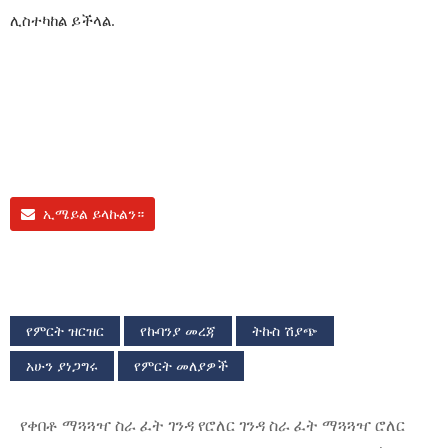
ሊስተካከል ይችላል.
ኢሜይል ይላኩልን።
የምርት ዝርዝር
የኩባንያ መረጃ
ትኩስ ሽያጭ
አሁን ያነጋግሩ
የምርት መለያዎች
የቀበቶ ማጓጓዣ ስራ ፈት ገንዳ የሮለር ገንዳ ስራ ፈት ማጓጓዣ ሮለር