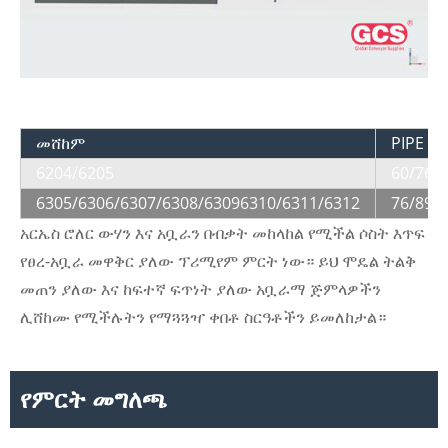
መሸከም
PIPE ዲ
6204/6205
60/76/
6305/6306/6307/6308/63096310/6311/6312
76/89/
አርኤስ ሮለር ውሃን እና አቧራን በብቃት መከላከል የሚችል ሶስት እጥፍ
የፀረ-አቧራ መዋቅር ያለው ፕሪሚየም ምርት ነው። ይህ ሞዴል ትልቅ
መጠን ያለው እና ከፍተኛ ፍጥነት ያለው አቧራማ ጅምላዎችን
ሊሸከሙ የሚችሉትን የማጓጓዣ ቀበቶ ስርዓቶችን ይመለከታል።
የምርት መግለጫ