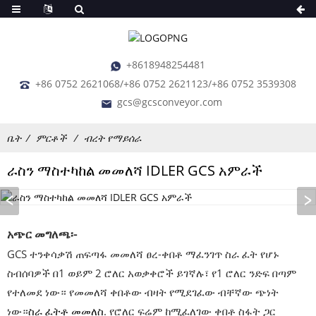
+8618948254481
+86 0752 2621068/+86 0752 2621123/+86 0752 3539308
gcs@gcsconveyor.com
ቤት
ምርቶች
ብረት የማይሰራ
ራስን ማስተካከል መመለሻ IDLER GCS አምራች
አጭር መግለጫ፡-
GCS ተንቀሳቃሽ ጠፍጣፋ መመለሻ ፀረ-ቀበቶ ማፈንገጥ ስራ ፈት የሆኑ
ስብሰባዎች በ1 ወይም 2 ሮለር አወቃቀሮች ይገኛሉ፣ የ1 ሮለር ንድፍ በጣም
የተለመደ ነው። የመመለሻ ቀበቶው ብዛት የሚደገፈው ብቸኛው ጭነት
ነው።
ስራ ፈትቶ መመለስ
. የሮለር ፍሬም ከሚፈለገው ቀበቶ ስፋት ጋር