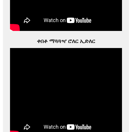
ቀበቶ ማጓጓዣ ሮለር ኢድለር