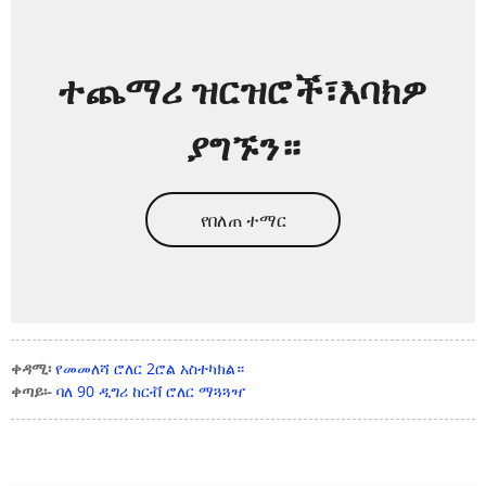
ተጨማሪ ዝርዝሮች፣እባክዎ
ያግኙን።
የበለጠ ተማር
ቀዳሚ፡
የመመለሻ ሮለር 2ሮል አስተካክል።
ቀጣይ፡-
ባለ 90 ዲግሪ ከርቭ ሮለር ማጓጓዣ