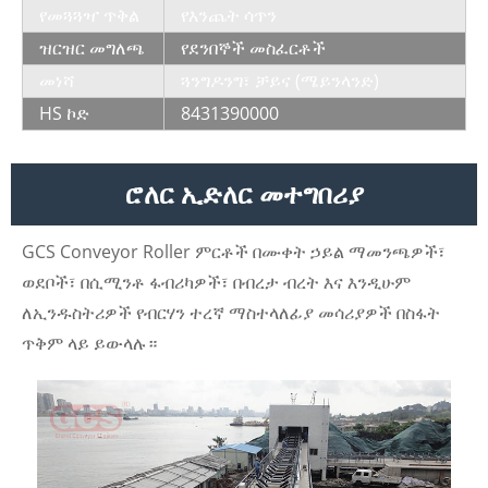
የመጓጓዣ ጥቅል
የእንጨት ሳጥን
ዝርዝር መግለጫ
የደንበኞች መስፈርቶች
መነሻ
ጓንግዶንግ፣ ቻይና (ሜይንላንድ)
HS ኮድ
8431390000
ሮለር ኢድለር መተግበሪያ
GCS Conveyor Roller ምርቶች በሙቀት ኃይል ማመንጫዎች፣
ወደቦች፣ በሲሚንቶ ፋብሪካዎች፣ በብረታ ብረት እና እንዲሁም
ለኢንዱስትሪዎች የብርሃን ተረኛ ማስተላለፊያ መሳሪያዎች በስፋት
ጥቅም ላይ ይውላሉ።