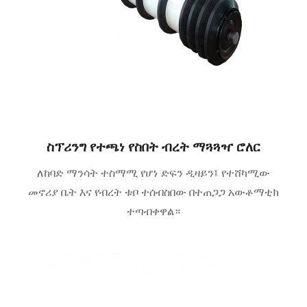
ስፕሪንግ የተጫነ የስበት ብረት ማጓጓዣ ሮለር
ለከባድ ማንሳት ተስማሚ የሆነ ድፍን ዲዛይን፤ የተሸካሚው
መኖሪያ ቤት እና የብረት ቱቦ ተሰብስበው በተጠጋጋ አውቶማቲክ
ተጣብቀዋል።