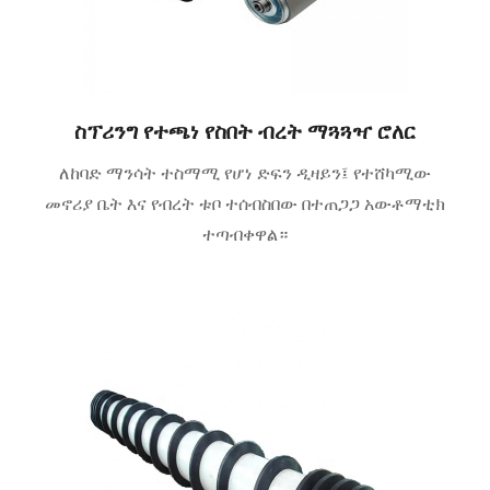
ስፕሪንግ የተጫነ የስበት ብረት ማጓጓዣ ሮለር
ለከባድ ማንሳት ተስማሚ የሆነ ድፍን ዲዛይን፤ የተሸካሚው
መኖሪያ ቤት እና የብረት ቱቦ ተሰብስበው በተጠጋጋ አውቶማቲክ
ተጣብቀዋል።