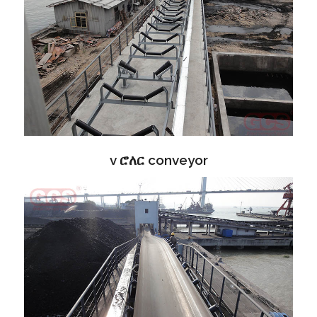
v ሮለር conveyor