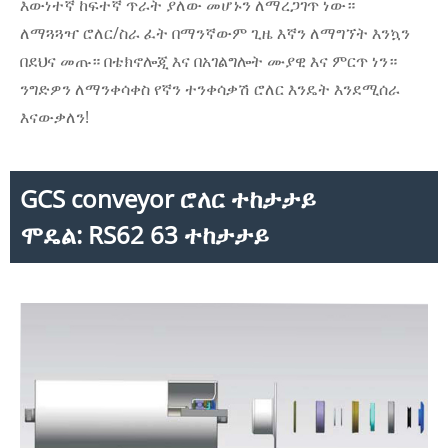
እውነተኛ ከፍተኛ ጥራት ያለው መሆኑን ለማረጋገጥ ነው።
ለማጓጓዣ ሮለር/ስራ ፈት በማንኛውም ጊዜ እኛን ለማግኘት እንኳን
በደህና መጡ። በቴክኖሎጂ እና በአገልግሎት ሙያዊ እና ምርጥ ነን።
ንግድዎን ለማንቀሳቀስ የኛን ተንቀሳቃሽ ሮለር እንዴት እንደሚሰራ
እናውቃለን!
GCS conveyor ሮለር ተከታታይ
ሞዴል: RS62 63 ተከታታይ