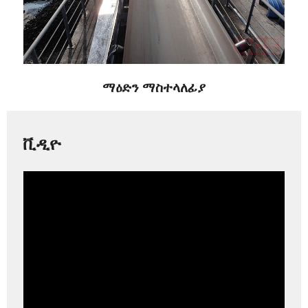
ማዕድን ማስተላለፊያ
ቪዲዮ