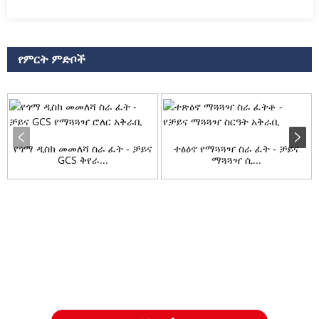
የምርት ምድቦች
የጎማ ዲስክ መመለሻ ስራ ፈት - ቻይና
ተፅዕኖ የማጓጓዣ ስራ ፈት - ቻይና
GCS ቅየራ...
ማጓጓዣ ሲ...
ጥያቄ
ስለ ምርቶቻችን ወይም የዋጋ ዝርዝር ጥያቄዎች እባክዎን ኢሜልዎን ለእኛ
ይተዉልን እና በ 24 ሰዓታት ውስጥ እንገናኛለን።