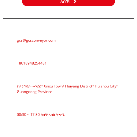
አስገባ
ኢሜል
gcs@gcsconveyor.com
ስልክ
+8618948254481
አድራሻ
የሆንግዌይ መንደር፣ Xinxu Town፣ Huiyang District፣ Huizhou City፣
Guangdong Province
የስራ ጊዜ
08:30 ~ 17:30 ከሰኞ እስከ ቅዳሜ
ምድቦች
ቀበቶ ማጓጓዣ