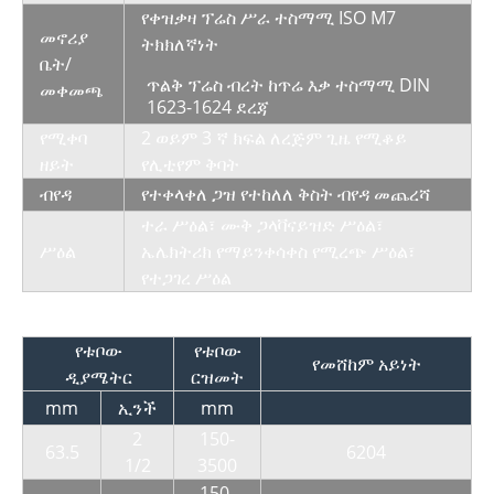
የቀዝቃዛ ፕሬስ ሥራ ተስማሚ ISO M7
መኖሪያ
ትክክለኛነት
ቤት/
ጥልቅ ፕሬስ ብረት ከጥሬ እቃ ተስማሚ DIN
መቀመጫ
1623-1624 ደረጃ
የሚቀባ
2 ወይም 3 ኛ ክፍል ለረጅም ጊዜ የሚቆይ
ዘይት
የሊቲየም ቅባት
ብየዳ
የተቀላቀለ ጋዝ የተከለለ ቅስት ብየዳ መጨረሻ
ተራ ሥዕል፣ ሙቅ ጋላቫናይዝድ ሥዕል፣
ሥዕል
ኤሌክትሪክ የማይንቀሳቀስ የሚረጭ ሥዕል፣
የተጋገረ ሥዕል
የቱቦው
የቱቦው
የመሸከም አይነት
ዲያሜትር
ርዝመት
mm
ኢንች
mm
2
150-
63.5
6204
1/2
3500
150-