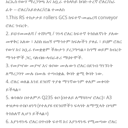
አርኤስ የውሃ ማረጋገጫ እና አቧራ ተከላካይ ከባድ-ተረኛ ሮለር/ስራ
ፈት -- ሮለር/አይድለር/ሮል ተመለስ
1.This RS ተከታታይ rollers GCS ከፍተኛ-መጨረሻ conveyor
ሮለር ንብረት.
2. ይህ የመመለሻ / ተሸካሚ / ገንዳ ሮለር ከፍተኛ ትክክለኛነት ያለው
መዋቅር አለው ፣ እስከ ዘጠኝ የማኅተም ክፍሎችን ያቀፈ ፣ ይህም ሮለር
የውሃ እና አቧራ የመቋቋም ችሎታን ያረጋግጣል። ከጎማ ወይም ከብረት
ማኅተሞች ጋር, ባለብዙ-ላብራቶሪ ማህተሞች.
3. የመያዣው መያዣ እና ቱቦው ሙሉውን ሮለር በደንብ ግንኙነት
ለማረጋገጥ ሙሉ በሙሉ ተጣብቋል. ቅባት ቋሚ ቅባት ነው.
4. ሮለር ወለል እንደ ደንበኛ ጥያቄ ማንኛውንም ቀለም መቀባት
ይችላል።
5. ቁሳቁስ፡ በተለምዶ Q235 ቱቦ (በተለይ ለማጓጓዣ ሮለር)፣ A3
ቀዝቃዛ-ተስቦ ዘንግ (የተለያዩ የደንበኞችን ፍላጎት ለማሟላት በጣም
ትክክለኛ ሊሆን ይችላል።)
6. እያንዳንዱ ሮለር በጥብቅ ፍተሻ እና እያንዳንዱ የሚመጣው ሮለር