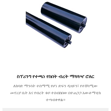
ስፕሪንግ የተጫነ የስበት ብረት ማጓጓዣ ሮለር
ለከባድ ማንሳት ተስማሚ የሆነ ድፍን ዲዛይን፤ የተሸካሚው
መኖሪያ ቤት እና የብረት ቱቦ ተሰብስበው በተጠጋጋ አውቶማቲክ
ተጣብቀዋል።