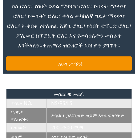
ስለ ሮለር፣ የስበት ኃይል ማጓጓዣ ሮለር፣ የብረት ማጓጓዣ
ሮለር፣ የመንዳት ሮለር፣ ቀላል መካከለኛ ግዴታ ማጓጓዣ
ሮለር፣ ኦ-ቀበቶ የተለጠፈ እጅጌ ሮለር፣ የስበት ቴፐርድ ሮለር፣
ፖሊመር ስፕሮኬት ሮለር እና የመሳሰሉትን መስራት
እንችላለን።ተጨማሪ ዝርዝሮች እባክዎን ያግኙን።
አሁን ያግኙን!
መሰረታዊ መረጃ
.
ሞዴል NO.
NS/RS/LS
የገጽታ
ሥዕል ፣ ጋላቫኒዝድ ወይም እንደ ፍላጎትዎ
ማጠናቀቅ
ርዝመት
200-2800 ሚሜ
ቀለም
እንደ የእርስዎ ፍላጎት