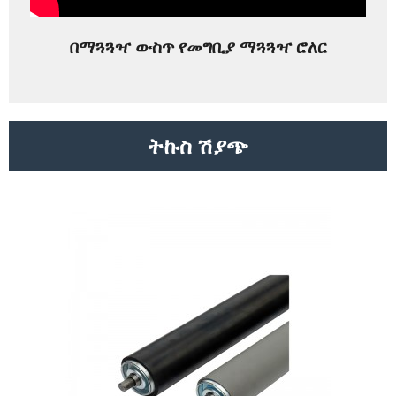
በማጓጓዣ ውስጥ የመግቢያ ማጓጓዣ ሮለር
ትኩስ ሽያጭ