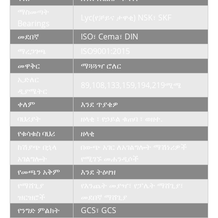
ማስመጣት
Lyc(የቻይና ታዋቂ) NSK፣ SKF
Bearings
መደበኛ
ISO፣ Cema፣ DIN
ማረጋገጫ
ISO9001:2015
መዋቅር
ማጓጓዣ ሮለር
ኢድለር
89,108,133,159,194,219ሚሜ
ዲያሜትር
ቀለም
እንደ ጥያቄዎ
ባህሪያት
ዘላቂ ፣ የኃይል ቁጠባ ፣ ወዘተ.
የቁሳቁስ ባህሪ
ዘላቂ
ከሽያጭ በኋላ
በውጭ አገር ለአገልግሎት ማሽነሪዎች
አገልግሎት
የሚገኙ መሐንዲሶች
የመጫን አቅም
እንደ ትዕዛዝ
የማሸጊያ
የእንጨት መያዣ፣ የፓሌት ማሸጊያ፣
ዝርዝሮች
መደበኛ ማሸጊያ
የንግድ ምልክት
GCS፣ GCS