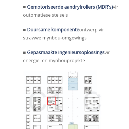
■
Gemotoriseerde aandryfrollers (MDR's)
vir
outomatiese stelsels
■
Duursame komponente
ontwerp vir
strawwe mynbou-omgewings
■
Gepasmaakte ingenieursoplossings
vir
energie- en mynbouprojekte