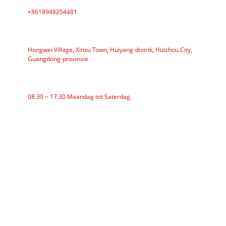
+8618948254481
ADRES
Hongwei Village, Xinxu Town, Huiyang-distrik, Huizhou City,
Guangdong-provinsie
WERKTYD
08:30 ~ 17:30 Maandag tot Saterdag
KATEGORIEË
Bandtransporteur
Rolvervoerband
Aluminiumrol
Vervoerband-lediger
Kransroller
Impakroller
Poliëtileenroller