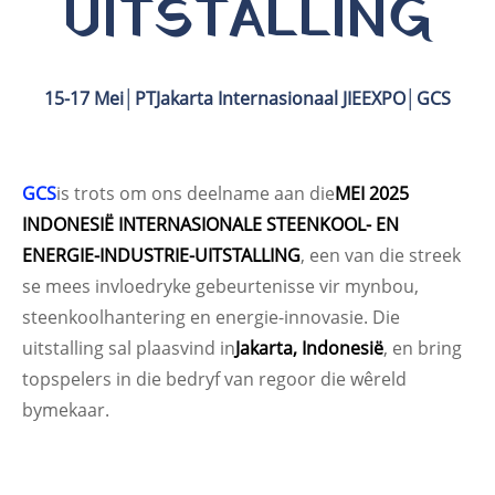
UITSTALLING
15-17 Mei│PTJakarta Internasionaal JIEEXPO│GCS
GCS
is trots om ons deelname aan die
MEI 2025
INDONESIË INTERNASIONALE STEENKOOL- EN
ENERGIE-INDUSTRIE-UITSTALLING
, een van die streek
se mees invloedryke gebeurtenisse vir mynbou,
steenkoolhantering en energie-innovasie. Die
uitstalling sal plaasvind in
Jakarta, Indonesië
, en bring
topspelers in die bedryf van regoor die wêreld
bymekaar.