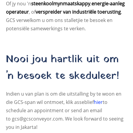
Of jy nou 'n
steenkoolmynmaatskappy
,
energie-aanleg
operateur
, of
verspreider van industriële toerusting
,
GCS verwelkom u om ons stalletjie te besoek en
potensiële samewerkings te verken.
Nooi jou hartlik uit om
'n besoek te skeduleer!
Indien u van plan is om die uitstalling by te woon en
die GCS-span wil ontmoet, klik asseblief
hier
to
schedule an appointment or send an email
to gcs@gcsconveyor.com. We look forward to seeing
you in Jakarta!