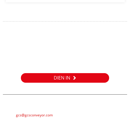
Ondersoek
Vir navrae oor ons produkte of pryslys, los asseblief u e-
posadres aan ons en ons sal binne 24 uur met u in verbinding
tree.
DIEN IN
E-POS
gcs@gcsconveyor.com
FOON