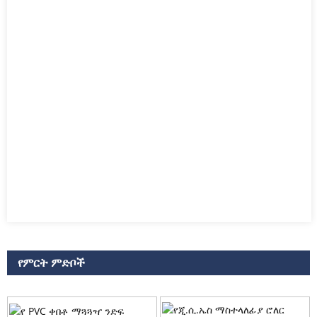
የምርት ምድቦች