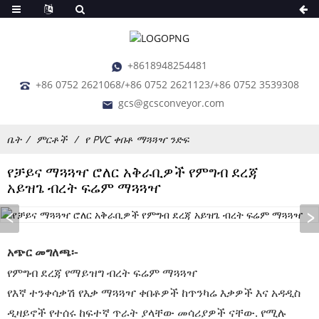
+8618948254481
+86 0752 2621068/+86 0752 2621123/+86 0752 3539308
gcs@gcsconveyor.com
ቤት
ምርቶች
የ PVC ቀበቶ ማጓጓዣ ንድፍ
የቻይና ማጓጓዣ ሮለር አቅራቢዎች የምግብ ደረጃ
አይዝጌ ብረት ፍሬም ማጓጓዣ
አጭር መግለጫ፡-
የምግብ ደረጃ የማይዝግ ብረት ፍሬም ማጓጓዣ
የእኛ ተንቀሳቃሽ የእቃ ማጓጓዣ ቀበቶዎች ከጥንካሬ እቃዎች እና አዳዲስ
ዲዛይኖች የተሰሩ ከፍተኛ ጥራት ያላቸው መሳሪያዎች ናቸው. የሚሉ