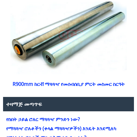
R900mm ከርቭ ማጓጓዣ የመሰብሰቢያ ምርት መስመር ስርዓት
ተዛማጅ መጣጥፍ
የስበት ኃይል ሮለር ማጓጓዣ ምንድን ነው?
የማጓጓዣ ሮለቶችን (ቀላል ማጓጓዣዎችን) እንዴት እንደሚለካ