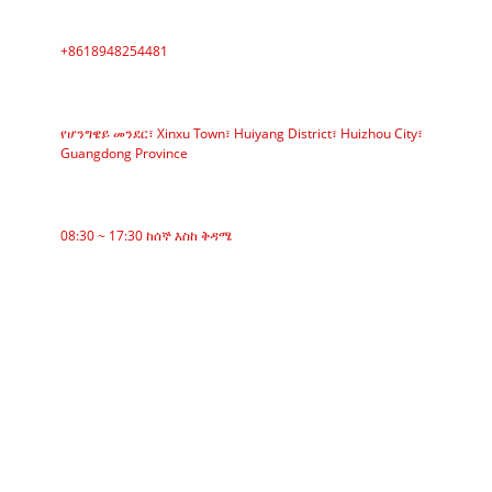
ስልክ
+8618948254481
አድራሻ
የሆንግዌይ መንደር፣ Xinxu Town፣ Huiyang District፣ Huizhou City፣
Guangdong Province
የስራ ጊዜ
08:30 ~ 17:30 ከሰኞ እስከ ቅዳሜ
ምድቦች
ቀበቶ ማጓጓዣ
ሮለር ማጓጓዣ
አሉሚኒየም ሮለር
ማጓጓዣ ኢድለር
ጋርላንድ ሮለር
ተጽዕኖ ሮለር