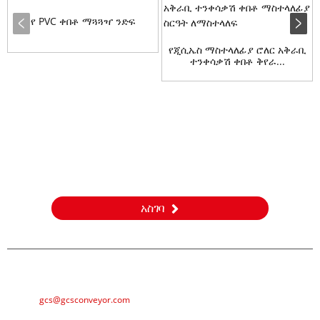
የ PVC ቀበቶ ማጓጓዣ ንድፍ
የጂሲኤስ ማስተላለፊያ ሮለር አቅራቢ
ተንቀሳቃሽ ቀበቶ ቅየራ...
ጥያቄ
ስለ ምርቶቻችን ወይም የዋጋ ዝርዝር ጥያቄዎች እባክዎን ኢሜልዎን ለእኛ
ይተዉልን እና በ24 ሰዓታት ውስጥ እንገናኛለን።
አስገባ
ኢሜል
gcs@gcsconveyor.com