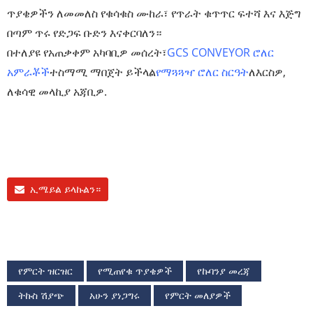
ጥያቄዎችን ለመመለስ የቁሳቁስ ሙከራ፣ የጥራት ቁጥጥር ፍተሻ እና እጅግ
በጣም ጥሩ የድጋፍ ቡድን እናቀርባለን።
በተለያዩ የአጠቃቀም አካባቢዎ መሰረት፣
GCS CONVEYOR ሮለር
አምራቾች
ተስማሚ ማበጀት ይችላል
የማጓጓዣ ሮለር ስርዓት
ለእርስዎ,
ለቁሳዊ መላኪያ አጃቢዎ.
ኢሜይል ይላኩልን።
የምርት ዝርዝር
የሚጠየቁ ጥያቄዎች
የኩባንያ መረጃ
ትኩስ ሽያጭ
አሁን ያነጋግሩ
የምርት መለያዎች