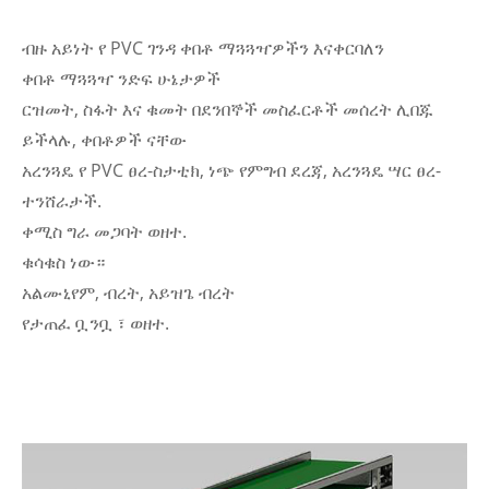
ብዙ አይነት የ PVC ገንዳ ቀበቶ ማጓጓዣዎችን እናቀርባለን
ቀበቶ ማጓጓዣ ንድፍ ሁኔታዎች
ርዝመት, ስፋት እና ቁመት በደንበኞች መስፈርቶች መሰረት ሊበጁ
ይችላሉ, ቀበቶዎች ናቸው
አረንጓዴ የ PVC ፀረ-ስታቲክ, ነጭ የምግብ ደረጃ, አረንጓዴ ሣር ፀረ-
ተንሸራታች.
ቀሚስ ግራ መጋባት ወዘተ.
ቁሳቁስ ነው።
አልሙኒየም, ብረት, አይዝጌ ብረት
የታጠፈ ቧንቧ ፣ ወዘተ.