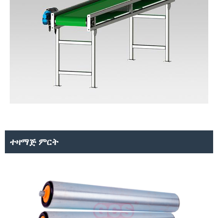
ተዛማጅ ምርት