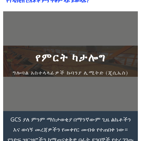
የፕላስቲክ ሮለቶች ምን ጥቅም ላይ ይውላሉ?
የምርት ካታሎግ
ግሎባል አስተላላፊዎች ኩባንያ ሊሚትድ (ጂሲኤስ)
GCS ያለ ምንም ማስታወቂያ በማንኛውም ጊዜ ልኬቶችን
እና ወሳኝ መረጃዎችን የመቀየር መብቱ የተጠበቀ ነው።
የንድፍ ዝርዝሮችን ከማጠናቀቅዎ በፊት ደንበኞች የተረጋገጡ