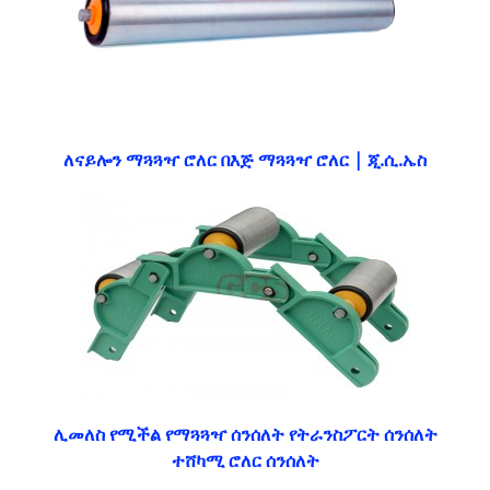
ለናይሎን ማጓጓዣ ሮለር በእጅ ማጓጓዣ ሮለር | ጂ.ሲ.ኤስ
ሊመለስ የሚችል የማጓጓዣ ሰንሰለት የትራንስፖርት ሰንሰለት
ተሸካሚ ሮለር ሰንሰለት