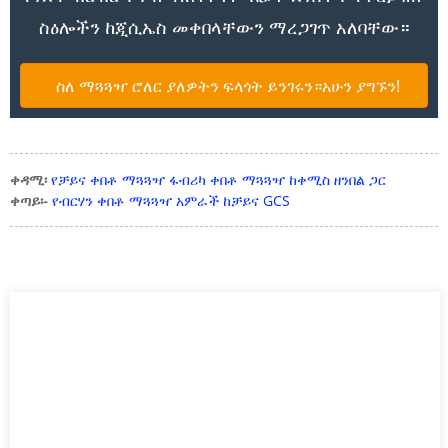
ስዕሎችን ከጂሲኤስ መቀበላቸውን ማረጋገጥ አለባቸው።
ስለ ማጓጓዣ ሮለር ያለዎትን ፍላጎት ይንገሩን።አሁን ያግኙን!
ቀዳሚ፡
የቻይና ቀበቶ ማጓጓዣ ፋብሪካ ቀበቶ ማጓጓዣ ከቀሚስ ዘንበል ጋር
ቀጣይ፡-
የብርሃን ቀበቶ ማጓጓዣ አምራች ከቻይና GCS