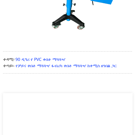
ቀዳሚ፡
90 ዲግሪ የ PVC ቀበቶ ማጓጓዣ
ቀጣይ፡-
የቻይና ቀበቶ ማጓጓዣ ፋብሪካ ቀበቶ ማጓጓዣ ከቀሚስ ዘንበል ጋር