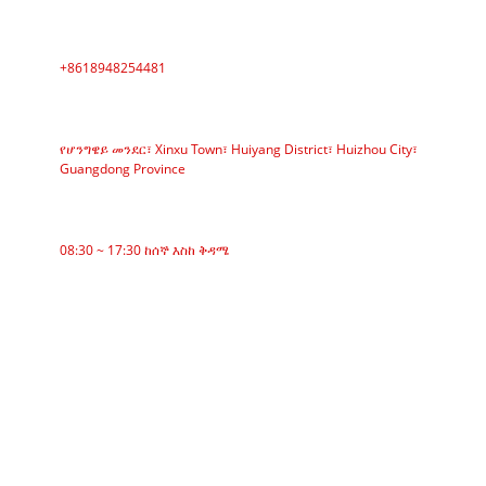
ስልክ
+8618948254481
አድራሻ
የሆንግዌይ መንደር፣ Xinxu Town፣ Huiyang District፣ Huizhou City፣
Guangdong Province
የስራ ጊዜ
08:30 ~ 17:30 ከሰኞ እስከ ቅዳሜ
ምድቦች
ቀበቶ ማጓጓዣ
ሮለር ማጓጓዣ
አሉሚኒየም ሮለር
ማጓጓዣ ኢድለር
ጋርላንድ ሮለር