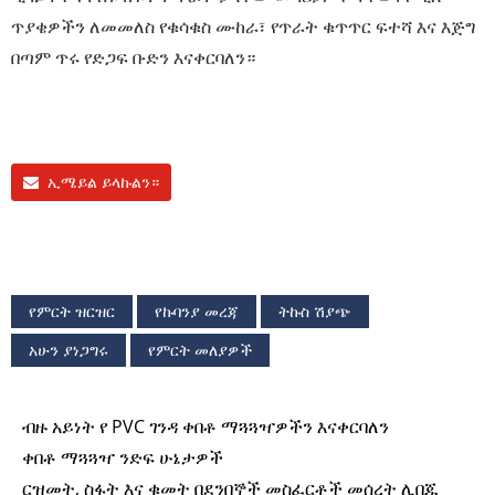
ጥያቄዎችን ለመመለስ የቁሳቁስ ሙከራ፣ የጥራት ቁጥጥር ፍተሻ እና እጅግ
በጣም ጥሩ የድጋፍ ቡድን እናቀርባለን።
ኢሜይል ይላኩልን።
የምርት ዝርዝር
የኩባንያ መረጃ
ትኩስ ሽያጭ
አሁን ያነጋግሩ
የምርት መለያዎች
ብዙ አይነት የ PVC ገንዳ ቀበቶ ማጓጓዣዎችን እናቀርባለን
ቀበቶ ማጓጓዣ ንድፍ ሁኔታዎች
ርዝመት, ስፋት እና ቁመት በደንበኞች መስፈርቶች መሰረት ሊበጁ