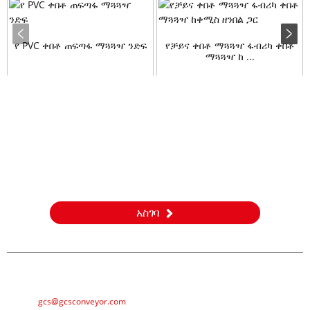
የ PVC ቀበቶ ጠፍጣፋ ማጓጓዣ ንድፍ
የቻይና ቀበቶ ማጓጓዣ ፋብሪካ ቀበቶ
ማጓጓዣ ከ ...
ጥያቄ
ስለ ምርቶቻችን ወይም የዋጋ ዝርዝር ጥያቄዎች እባክዎን ኢሜልዎን ለእኛ
ይተዉልን እና በ24 ሰዓታት ውስጥ እንገናኛለን።
አስገባ
ኢሜል
gcs@gcsconveyor.com