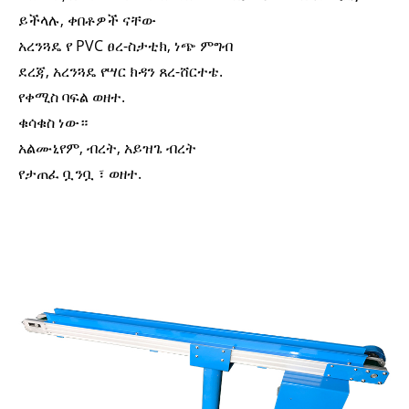
ይችላሉ, ቀበቶዎች ናቸው
አረንጓዴ የ PVC ፀረ-ስታቲክ, ነጭ ምግብ
ደረጃ, አረንጓዴ የሣር ክዳን ጸረ-ሸርተቴ.
የቀሚስ ባፍል ወዘተ.
ቁሳቁስ ነው።
አልሙኒየም, ብረት, አይዝጌ ብረት
የታጠፈ ቧንቧ ፣ ወዘተ.