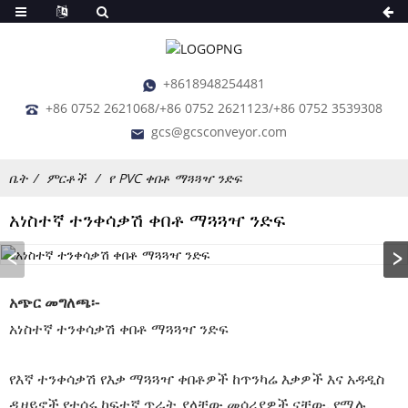
+8618948254481
+86 0752 2621068/+86 0752 2621123/+86 0752 3539308
gcs@gcsconveyor.com
ቤት
ምርቶች
የ PVC ቀበቶ ማጓጓዣ ንድፍ
አነስተኛ ተንቀሳቃሽ ቀበቶ ማጓጓዣ ንድፍ
አጭር መግለጫ፡-
አነስተኛ ተንቀሳቃሽ ቀበቶ ማጓጓዣ ንድፍ
የእኛ ተንቀሳቃሽ የእቃ ማጓጓዣ ቀበቶዎች ከጥንካሬ እቃዎች እና አዳዲስ
ዲዛይኖች የተሰሩ ከፍተኛ ጥራት ያላቸው መሳሪያዎች ናቸው. የሚሉ