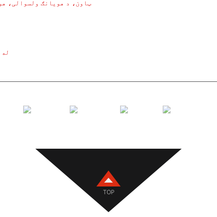
لین رولر
گهو رولر
ریر رولر
ولو رولر
له د
لر بریکٹ
TOP