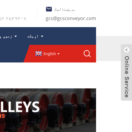
برېښنالیک
۵۲ ۳۵۳۹۳۰۸
gcs@gcsconveyor.com
اړیکه
زموږ پ
English