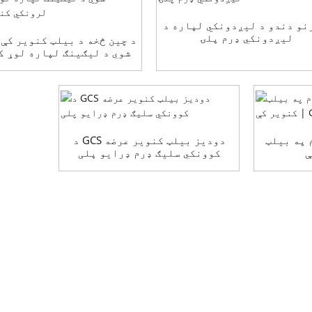
نو دندو د لیږدونکي لپاره د
لیږدونکي ډرم پلۍ
د چین څخه د بیلټ کنویر کې
شوي د لیګینګ لپاره لوړ ک
لرونکي کنویر پلۍ
 په بیلټ
د GCS دودیز بیلټ کنویر عرضه
کوونکي سلیګ ډرم ډرایو پلی