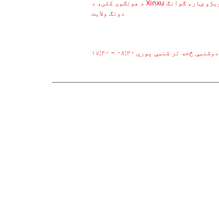
د هونګوی کلی، د Xinxu ټاون، د هویانګ ولسوالی، هویژو ښار، ګوانګ
دونګ ولایت
د کار وخت
وشنبې څخه تر شنبې پورې ۰۸:۳۰ ~ ۱۷:۳۰