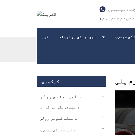
نده ټېلیفون
+۸۶۱۸۹۴۸۲۵۴
کي سیسټم
د لیږدونکي رولرونه
کور
کور
محصولات
د کنویر ډرم پلی
م پلی
کټګورۍ
د لیږدونکي رولر
د لېږدونکي بې کاره
د بیلټ کنویر رولر
د لېږدونکي سیسټم