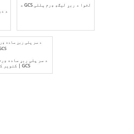
د GCS لخوا د ربړ لیګډ ډرم پللی
د در
د سر پلی ربړ ساده ډرم
کنویر کې | GCS