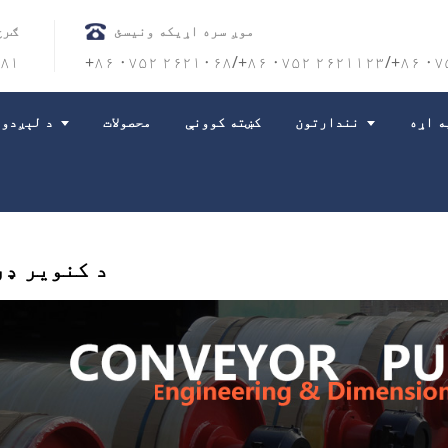
موږ سره اړیکه ونیسئ
ګرځ
۴۸۱
+۸۶ ۰۷۵۲ ۲۶۲۱۰۶۸/+۸۶ ۰۷۵۲ ۲۶۲۱۱۲۳/+۸۶ ۰۷
ه اړه
نندارتون
کښته کوونې
محصولات
د لېږدون
د کنویر ډر