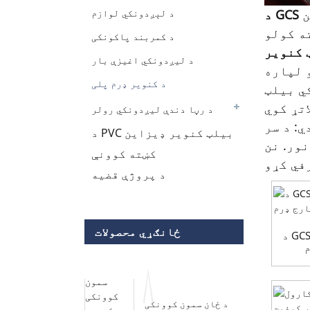
ن
د لېږدونکي لوازم
ه کولو
د کمربند پاکونکی
 کنویر
د لیږدونکي اغیزې بار
 لپاره
د کنویر ډرم پلی
ي بیلټ
د رڼا دندې لیږدونکي رولر
ي: د سر
د PVC بیلټ کنویر ډیزاین
ور. نن
کښته کوونې
د پروژې قضیه
ځانګړي محصولات
د GCS کنویر پلیز جوړونکي وزر
م
د ځان سمون کوونکی