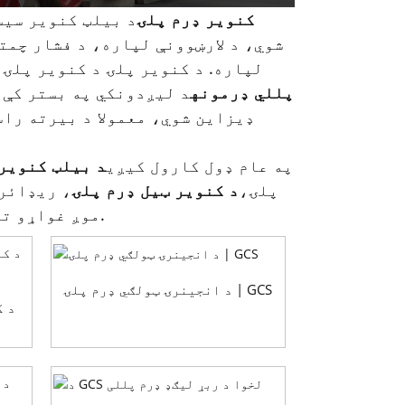
د GCS کنویر ډرم پلۍ
د بیلټ کنویر سیس
شوي، د لارښوونې لپاره، د فشار چمت
لپاره. د کنویر پلۍ د کنویر پلۍ 
پللي ډرمونه
د لیږدونکي په بستر کې 
ډیزاین شوي، معمولا د بیرته راس
په عام ډول کارول کیږي
د بیلټ کنویر
پلۍ،
د کنویر ټیل ډرم پلۍ
، ریډائرې
موږ غواړو تاسو ته د سر پلۍ او لکۍ پلۍ فعالیت او رول سره معرفي کړو.
د انجینرۍ ټولګي ډرم پلۍ | GCS
د ک