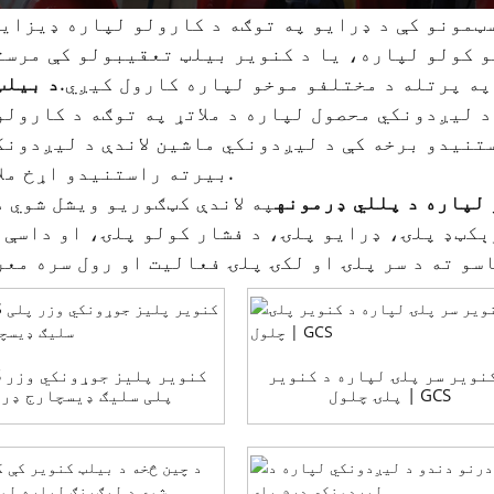
ټمونو کې د ډرایو په توګه د کارولو لپاره ډیزای
و کولو لپاره، یا د کنویر بیلټ تعقیبولو کې مرست
په پرتله د مختلفو موخو لپاره کارول کیږي.
د بیلټ
د لیږدونکي محصول لپاره د ملاتړ په توګه د کارولو
تنیدو برخه کې د لیږدونکي ماشین لاندې د لیږدونک
بیرته راستنیدو اړخ ملاتړ کوي.
 لپاره د پللي ډرمونه
په لاندې کټګوریو ویشل شوي د
کټډ پلۍ، ډرایو پلۍ، د فشار کولو پلۍ، او داسې ن
نویر سر پلۍ لپاره د کنویر
پلۍ چلول | GCS
پلی سلیګ ډیسچارج ډر