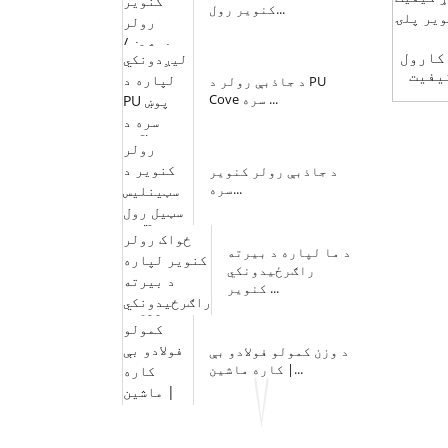
کنویر رول...
 کارول
یفیت
د جاذبې رولر د PU
Cove سره ...
د جاذبې رولر کنویر
سره...
د ما لپاره د بیرته
راګرځیدونکي
کنویر ...
د وزن کمولو فولادو بې
کاره ماشین |...