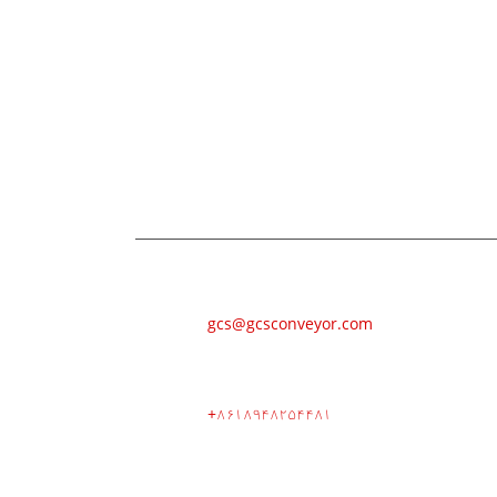
پوښتنه
ه اړه پوښتنو لپاره ، مهرباني وکړئ خپل
برېښنالیک
gcs@gcsconveyor.com
تلیفون
+۸۶۱۸۹۴۸۲۵۴۴۸۱
پته