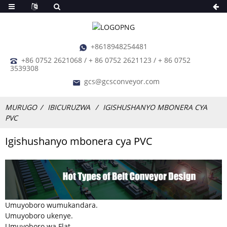
+8618948254481
+86 0752 2621068 / + 86 0752 2621123 / + 86 0752
3539308
gcs@gcsconveyor.com
MURUGO
IBICURUZWA
IGISHUSHANYO MBONERA CYA
PVC
Igishushanyo mbonera cya PVC
Umuyoboro wumukandara.
Umuyoboro ukenye.
Umuyoboro wa Flat.