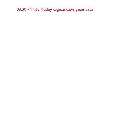
IGIHE CY'AKAZI
08:30 ~ 17:30 Moday kugeza kuwa gatandatu
CATEGORIES
Umukandara
Umuyoboro
Urupapuro rwa Aluminium
Umujyanama
Garland roller
Ingaruka
Polyethylene Roller
Kuzunguruka
Flat Carrier Roller
V Garuka
Ikirangantego