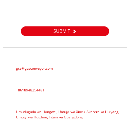
Kubibazo bijyanye nibicuruzwa byacu cyangwa pricelist,
nyamuneka udusigire imeri hanyuma tuzabonana mumasaha
24.
SUBMIT
E-MAIL
gcs@gcsconveyor.com
TELEFONI
+8618948254481
IJAMBO
Umudugudu wa Hongwei, Umujyi wa Xinxu, Akarere ka Huiyang,
Umujyi wa Huizhou, Intara ya Guangdong