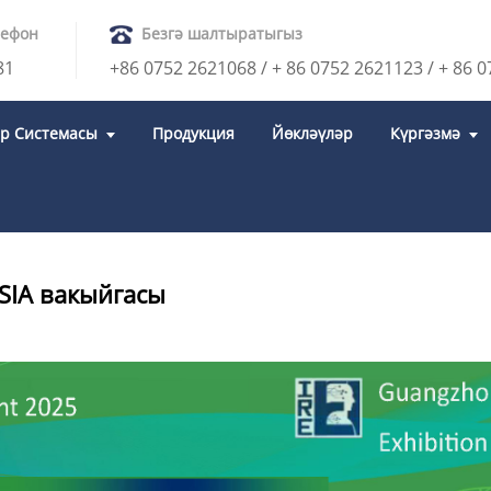
лефон
Безгә шалтыратыгыз
81
+86 0752 2621068 / + 86 0752 2621123 / + 86 
р Системасы
Продукция
Йөкләүләр
Күргәзмә
АКЫЙГАСЫ
SIA вакыйгасы