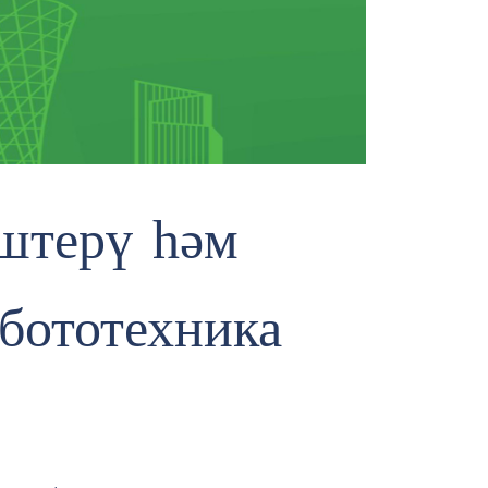
терү һәм
бототехника