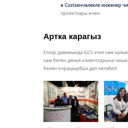
■
Custзенчәлекле инженер ч
проектлары өчен
Артка карагыз
Еллар дәвамында GCS эчке һәм халык
һәм бөтен дөнья клиентларына чишел
белән очрашырбыз дип көтәбез!