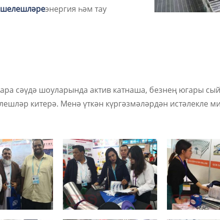
ишелешләре
энергия һәм тау
ара сәүдә шоуларында актив катнаша, безнең югары сы
ешләр китерә. Менә үткән күргәзмәләрдән истәлекле ми