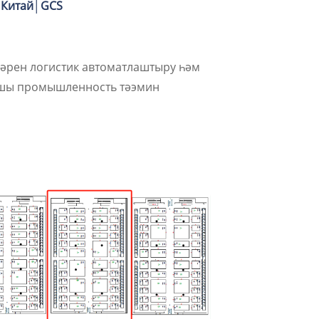
, Китай│GCS
ләрен логистик автоматлаштыру һәм
хшы промышленность тәэмин