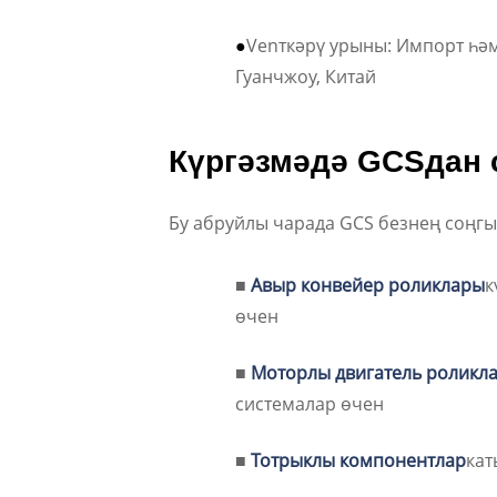
●
Venткәрү урыны: Импорт һә
Гуанчжоу, Китай
Күргәзмәдә GCSдан с
Бу абруйлы чарада GCS безнең соңг
■
Авыр конвейер роликлары
к
өчен
■
Моторлы двигатель роликл
системалар өчен
■
Тотрыклы компонентлар
кат