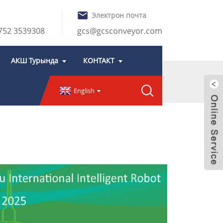
Электрон почта
0752 3539308
gcs@gcsconveyor.com
АКШ Турында
КОНТАКТ
English