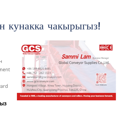
н кунакка чакырыгыз!
н
tment
ward
гыз