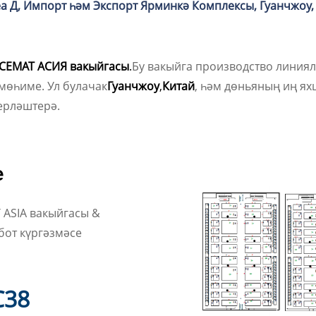
еа Д, Импорт һәм Экспорт Ярминкә Комплексы, Гуанчжоу
 СЕМАТ АСИЯ вакыйгасы
.
Бу вакыйга производство линия
мөһиме. Ул булачак
Гуанчжоу
,
Китай
, һәм дөньяның иң я
ерләштерә.
е
 ASIA вакыйгасы &
бот күргәзмәсе
C38