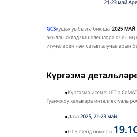
21-23 май Ар
GCS
кушылуыбызга бик шат
2025 МАЙ
акыллы склад чишелешләре өчен иң 
итүчеләрен һәм сатып алучыларын б
Күргәзмә детальләр
●
Күргәзмә исеме: LET-a CeMAT
Гуанчжоу халыкара интеллектуаль ро
●
Дата:
2025, 21-23 май
19.1
●
GCS стенд номеры: