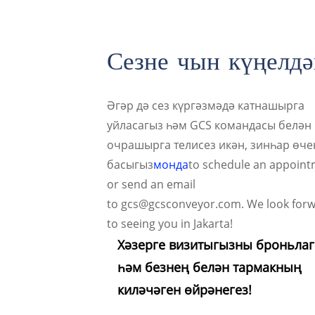
Сезне чын күңелдә
Әгәр дә сез күргәзмәдә катнашырга
уйласагыз һәм GCS командасы белән
очрашырга телисез икән, зинһар өче
басыгыз
монда
to schedule an appoin
or send an email
to gcs@gcsconveyor.com. We look for
to seeing you in Jakarta!
Хәзерге визитыгызны броньла
һәм безнең белән тармакның
киләчәген өйрәнегез!