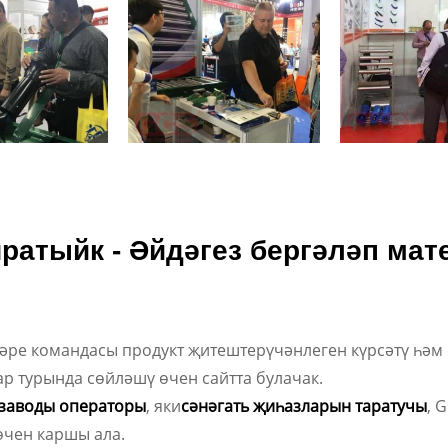
ратыйк - Әйдәгез бергәләп мат
ләре командасы продукт җитештерүчәнлеген күрсәтү һә
ар турында сөйләшү өчен сайтта булачак.
 заводы операторы
, яки
сәнәгать җиһазларын таратучы
, 
өчен каршы ала.