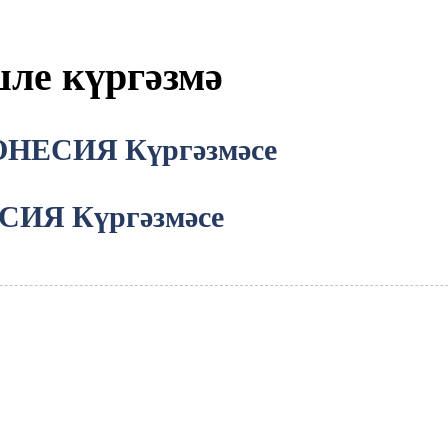
ле күргәзмә
НЕСИЯ Күргәзмәсе
ИЯ Күргәзмәсе
рында белешмәләр өчен зинһар, электрон
 сәгать эчендә элемтәдә торырбыз.