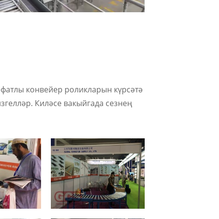
йфатлы конвейер роликларын күрсәтә
згелләр. Киләсе вакыйгада сезнең