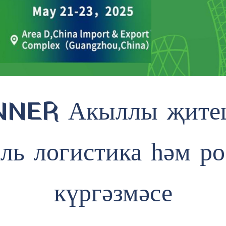
NER Акыллы җитеш
аль логистика һәм ро
күргәзмәсе