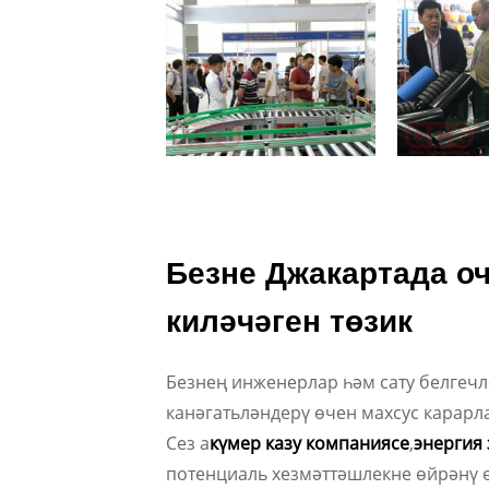
Безне Джакартада оч
киләчәген төзик
Безнең инженерлар һәм сату белгеч
канәгатьләндерү өчен махсус карарл
Сез а
күмер казу компаниясе
,
энергия
потенциаль хезмәттәшлекне өйрәнү 