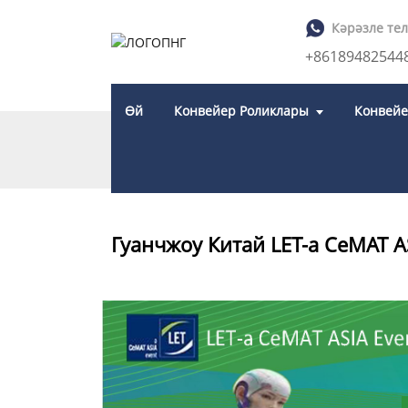
Кәрәзле те
+86189482544
Өй
Конвейер Роликлары
Конвейе
ӨЙ
ГУАНЧЖОУ КИТАЙ LET-A CEMAT ASIA В
Гуанчжоу Китай LET-a CeMAT A