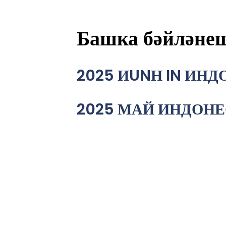
Башка бәйләнеш
2025 ИUNН IN ИНДО
2025 МАЙ ИНДОНЕС
Сорау
Безнең продуктлар яки приселистлар ту
почтагызны безгә калдырыгыз һәм без 24