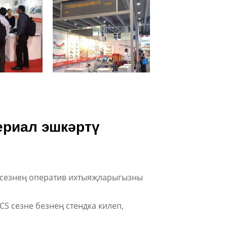
ериал эшкәртү
м сезнең оператив ихтыяҗларыгызны
GCS сезне безнең стендка килеп,