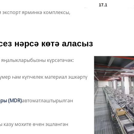
м экспорт ярминкә комплексы,
ез нәрсә көтә аласыз
ы яңалыкларыбызны күрсәтәчәк:
үмер һәм күпчелек материал эшкәртү
ары (MDR)
автоматлаштырылган
ы казу мохите өчен эшләнгән