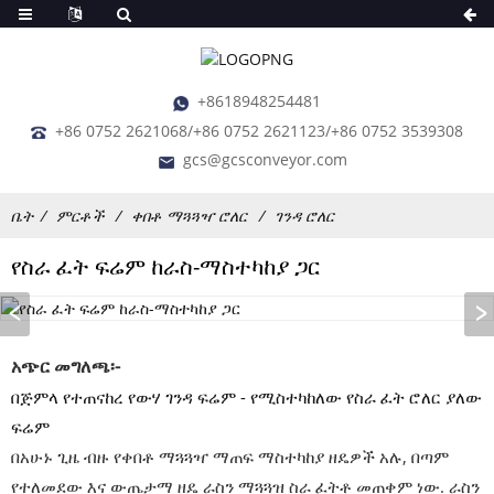
+8618948254481
+86 0752 2621068/+86 0752 2621123/+86 0752 3539308
gcs@gcsconveyor.com
ቤት
ምርቶች
ቀበቶ ማጓጓዣ ሮለር
ገንዳ ሮለር
የስራ ፈት ፍሬም ከራስ-ማስተካከያ ጋር
አጭር መግለጫ፡-
በጅምላ የተጠናከረ የውሃ ገንዳ ፍሬም - የሚስተካከለው የስራ ፈት ሮለር ያለው
ፍሬም
በአሁኑ ጊዜ ብዙ የቀበቶ ማጓጓዣ ማጠፍ ማስተካከያ ዘዴዎች አሉ, በጣም
የተለመደው እና ውጤታማ ዘዴ ራስን ማጓጓዝ ስራ ፈትቶ መጠቀም ነው. ራስን