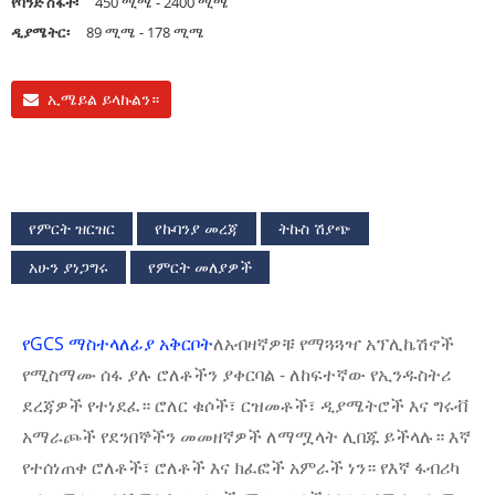
የባንድ ስፋት፡
450 ሚሜ - 2400 ሚሜ
ዲያሜትር፡
89 ሚሜ - 178 ሚሜ
ኢሜይል ይላኩልን።
የምርት ዝርዝር
የኩባንያ መረጃ
ትኩስ ሽያጭ
አሁን ያነጋግሩ
የምርት መለያዎች
የGCS ማስተላለፊያ አቅርቦት
ለአብዛኛዎቹ የማጓጓዣ አፕሊኬሽኖች
የሚስማሙ ሰፋ ያሉ ሮለቶችን ያቀርባል - ለከፍተኛው የኢንዱስትሪ
ደረጃዎች የተነደፈ። ሮለር ቁሶች፣ ርዝመቶች፣ ዲያሜትሮች እና ግሩቭ
አማራጮች የደንበኞችን መመዘኛዎች ለማሟላት ሊበጁ ይችላሉ። እኛ
የተሰነጠቀ ሮለቶች፣ ሮለቶች እና ክፈፎች አምራች ነን። የእኛ ፋብሪካ