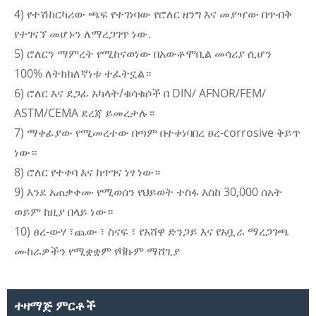
4) የተሽከርካሪው ጫፍ የተገነባው የሮለር ዘንግ እና መያዣው በጥብቅ
የተገናኘ መሆኑን ለማረጋገጥ ነው.
5) ሮለርን ማምረት የሚከናወነው በአውቶሞቢል መሳሪያ ሲሆን
100% ለትክክለኛነቱ ተፈትኗል።
6) ሮለር እና ደጋፊ አካላት/ቁሳቁሶች በ DIN/ AFNOR/FEM/
ASTM/CEMA ደረጃ ይመረታሉ።
7) ማቀፊያው የሚመረተው በጣም በተቀነባበረ ፀረ-corrosive ቅይጥ
ነው።
8) ሮለር የተቀባ እና ከጥገና ነፃ ነው።
9) እንደ አጠቃቀሙ የሚወሰን የህይወት ተስፋ እስከ 30,000 ሰአት
ወይም ከዚያ በላይ ነው።
10) ፀረ-ውሃ ፣ጨው ፣ ስናፍ ፣ የአሸዋ ድንጋይ እና የአቧራ ማረጋገጫ
ሙከራዎችን የሚቋቋም የቫኩም ማሸጊያ
ተዛማጅ ምርቶች