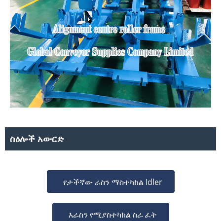
ስዕሎች አውርድ
የታችኛው ራስን ማስተካከል Idler
እራስን የሚያስተካክል ስራ ፈት