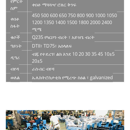
የምርት
ቀበቶ ማጓጓዣ ሮለር ቅንፍ
ስም
450 500 600 650 750 800 900 1000 1050
ቀበቶ
1200 1350 1400 1500 1800 2000 2400
ስፋት
ሚሜ
ቁሶች
Q235 የካርቦን ብረት ፣ አይዝጌ ብረት
ዓይነት
DTII፣ TD75፣ አሰላለፍ
ብጁ የተደረገ፣ ልክ እንደ 10 20 30 35 45 10±5
ዲግሪ
20±5
ብየዳ
ራስ-ሰር ብየዳ
ወለል
ኤሌክትሮስታቲክ የሚረጭ ስዕል ፣ galvanized