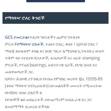
የማጓጓዣ ሮለር ቅንፎች
GCS ያመርታል
የተለያዩ ዓይነቶችን ጨምሮ የተለያዩ
ምርቶች
የማጓጓዣ ሮለቶች
, ተፅዕኖ ሮለር, ቀበቶ / spiral ሮለር /
ማጽጃ ለሁለቱም ቀላል እና ከባድ ግዴታ ኬሚካላዊ ኢንዱስትሪ ውስጥ
ጥቅም ላይ የተለያዩ ሻጋታዎች, ፋብሪካዎች እና ብረት stamping
ምርቶች, የፕሬስ bearings, ሁለንተናዊ ኳሶች, የእግር ኩባያ እና
መለዋወጫዎች ጋር.
በቻይና ሕዝባዊ ሪፐብሊክ የተሰጠ የምስክር ወረቀት ጂቢ 10595-89
(ቀበቶ ማጓጓዣ ስፔሲፊኬሽን) በተመልካቾች መሠረት የሚመረተው
የኮንቬየር ቀበቶ ሮለሮች ለ
የደንበኞች ልዩ መስፈርቶች. በተጨማሪም ከብሔራዊ እና ጋር
ለመስማማት ሊመረቱ ይችላሉ