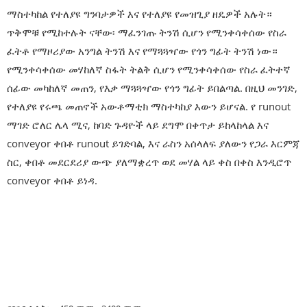
ማስተካከል የተለያዩ ግንባታዎች እና የተለያዩ የመዝጊያ ዘዴዎች አሉት።
ጥቅሞቹ የሚከተሉት ናቸው፡ ማፈንገጡ ትንሽ ሲሆን የሚንቀሳቀሰው የስራ
ፈትቶ የማዞሪያው አንግል ትንሽ እና የማጓጓዣው የጎን ግፊት ትንሽ ነው።
የሚንቀሳቀሰው መሃከለኛ ስፋት ትልቅ ሲሆን የሚንቀሳቀሰው የስራ ፈትተኛ
ሰፊው መካከለኛ መጠን, የእቃ ማጓጓዣው የጎን ግፊት ይበልጣል. በዚህ መንገድ,
የተለያዩ የሩጫ መጠኖች አውቶማቲክ ማስተካከያ እውን ይሆናል. የ runout
ማገድ ሮለር ሌላ ሚና, ከባድ ጉዳዮች ላይ ደግሞ በቀጥታ ይከላከላል እና
conveyor ቀበቶ runout ይገድባል, እና ራስን አሰላለፍ ያለውን የጋራ እርምጃ
ስር, ቀበቶ መደርደሪያ ውጭ ያለማቋረጥ ወደ መሃል ላይ ቀስ በቀስ እንዲሮጥ
conveyor ቀበቶ ይነዳ.