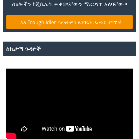
ስዕሎችን ከጂሲኤስ መቀበላቸውን ማረጋገጥ አለባቸው።
ስለ Trough Idler ፍላጎትዎን ይንገሩን .አሁኑኑ ያግኙን!
ስኬታማ ጉዳዮች