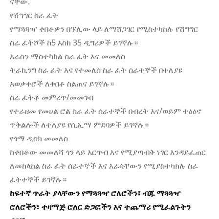
ናቸው.
የሽግግር ስራ ፈት
የማጓጓዣ ቀበቶዎን በፑሊው ላይ ለማሸጋገር የሚስተካከሉ የሽግግር
ስራ ፈትሾች ከ5 እስከ 35 ዲግሪዎች ይገኛሉ።
እራስን ማስተካከል ስራ ፈት እና መመለስ
ትራኪንግ ስራ ፈት እና የተመለሰ ስራ ፈት ሰራተኞች በተለያዩ
አወቃቀሮች ለቀበቶ ስልጠና ይገኛሉ።
ስራ ፈትቶ መምረጥ/መመገብ
የተራዘመ የመሀል ሮል ስራ ፈት ሰራተኞች በብረት እና/ወይም ተፅዕኖ
ጥቅልሎች ለተለያዩ የሲኢማ ምደባዎች ይገኛሉ።
የጎማ ዲስክ መመለስ
ከቀበቶው መመለሻ ጎን ላይ እርጥብ እና የሚያጣብቅ ነገር እንዳይፈጠር
ለመከላከል ስራ ፈት ሰራተኞች እና እራሳቸውን የሚያስተካክሉ ስራ
ፈትተኞች ይገኛሉ።
ከፍተኛ ጥራት ያላቸውን የማጓጓዣ ሮለሮችን፣ ብጁ ማጓጓዣ
ሮለሮችን፣ ተዛማጅ ሮለር ድጋፎችን እና ተጨማሪ የሚፈልጉትን