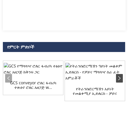
የምርት ምድቦች
GCS conveyor ሮለር ፋብሪካ
ተጽዕኖ ሮለር አዘጋጅ w...
የትራንስፎርሜሽን አይነት
የመልቀሚያ ኢድለርስ - ቻይና
ቅየራ...
ጥያቄ