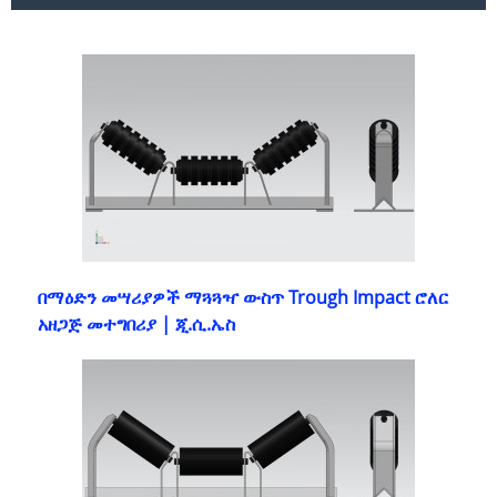
በማዕድን መሣሪያዎች ማጓጓዣ ውስጥ Trough Impact ሮለር
አዘጋጅ መተግበሪያ | ጂ.ሲ.ኤስ