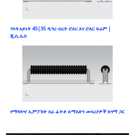
ገንዳ አይነት 45|35 ዲግሪ ብረት ሮለር እና ሮለር ፍሬም |
ጂ.ሲ.ኤስ
የማጓጓዣ ኢምፓክት ስራ ፈትቶ ለማእድን መሳሪያዎች ከጎማ ጋር