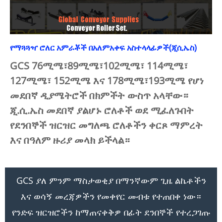
የማጓጓዣ ሮለር አምራቾች በአለምአቀፍ አስተላላፊዎች(ጂሲኤስ)
GCS 76ሚሜ፣89ሚሜ፣102ሚሜ፣ 114ሚሜ፣
127ሚሜ፣ 152ሚሜ እና 178ሚሜ፣193ሚሜ የሆነ
መደበኛ ዲያሜትሮች በክምችት ውስጥ አላቸው።
ጂ.ሲ.ኤስ መደበኛ ያልሆኑ ሮለቶች ወደ ሚፈለጉበት
የደንበኞች ዝርዝር መግለጫ ሮለቶችን ቀርጾ ማምረት
እና በዓለም ዙሪያ መላክ ይችላል።
GCS ያለ ምንም ማስታወቂያ በማንኛውም ጊዜ ልኬቶችን
እና ወሳኝ መረጃዎችን የመቀየር መብቱ የተጠበቀ ነው።
የንድፍ ዝርዝሮችን ከማጠናቀቅዎ በፊት ደንበኞች የተረጋገጡ