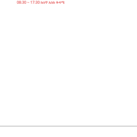
08:30 ~ 17:30 ከሰኞ እስከ ቅዳሜ
ምድቦች
ቀበቶ ማጓጓዣ
ሮለር ማጓጓዣ
አሉሚኒየም ሮለር
ማጓጓዣ ኢድለር
ጋርላንድ ሮለር
ተጽዕኖ ሮለር
ፖሊ polyethylene ሮለር
ማበጠሪያ ሮለር
ጠፍጣፋ ተሸካሚ ሮለር
V መመለስ ሮለር
የማጓጓዣ ሮለር ቅንፍ