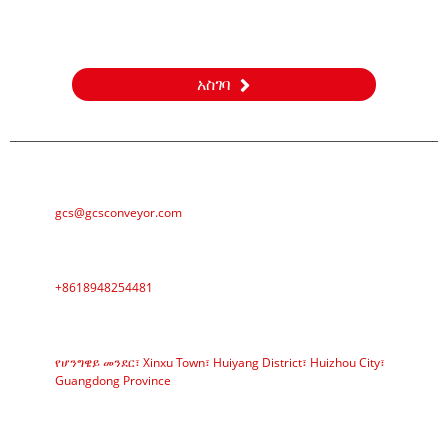
ስለ ምርቶቻችን ወይም የዋጋ ዝርዝር ጥያቄዎች እባክዎን ኢሜልዎን ለእኛ
ይተዉልን እና በ 24 ሰዓታት ውስጥ እንገናኛለን።
አስገባ
ኢሜል
gcs@gcsconveyor.com
ስልክ
+8618948254481
አድራሻ
የሆንግዌይ መንደር፣ Xinxu Town፣ Huiyang District፣ Huizhou City፣
Guangdong Province
የስራ ጊዜ