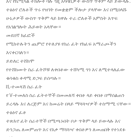
እና የኬሚካል ተክሎች ባሉ ጎጂ አካባቢዎች ውስጥ ጥቅም ላይ ይውላሉ.
ተፅዕኖ ሮለቶች ጥሩ የዝገት የመቋቋም ችሎታ ያላቸው እና በሚበላሹ
ሁኔታዎች ውስጥ ጥቅም ላይ ከዋሉ ተራ ሮለቶች አምስት እጥፍ
የአገልግሎት ሕይወት አላቸው።
መደበኛ ክፈፎች
የሚከተሉትን ጨምሮ የተለያዩ የስራ ፈት የክፈፍ አማራጮችን
እናቀርባለን።
ይድለር ተሸክሞ
የተሸከሙት ስራ ፈትሾቹ ለቀበቶው ተሸካሚ ጎን እና ለሚተላለፈው
ቁሳቁስ ቀዳሚ ድጋፍ ይሰጣሉ።
ቪ-ተመላሽ ስራ ፈት
የ V-ተመለስ ስራ ፈትተኞች በመመለሻ ቀበቶ ላይ ቀበቶ በማሰልጠን
ይረዳሉ እና ለረጅም እና ከመሬት በላይ ማጓጓዣዎች ተስማሚ ናቸው።
ተፅዕኖ ፈቶ
ተጽእኖ ፈት ሰራተኞች በሚጫኑበት ቦታ ጥቅም ላይ ይውላሉ እና
ድንጋጤ ለመምጠጥ እና የእቃ ማጓጓዣ ቀበቶዎን ለመጠበቅ የተነደፉ