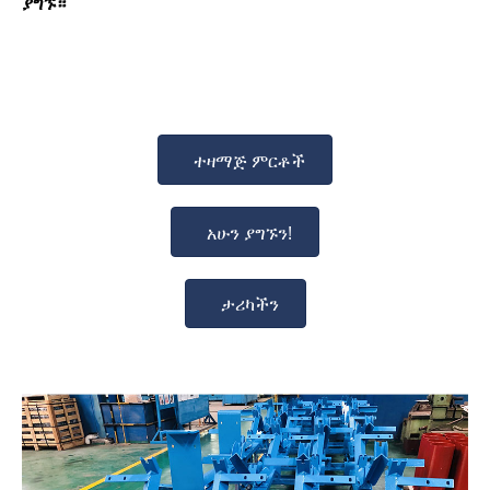
ያግኙ።
ተዛማጅ ምርቶች
አሁን ያግኙን!
ታሪካችን