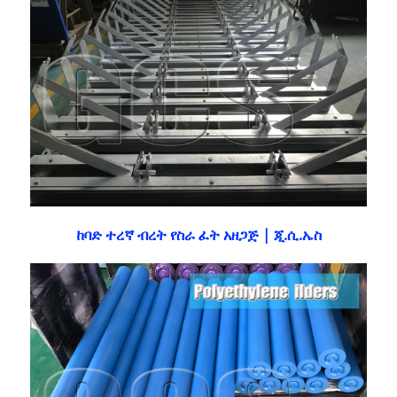
ከባድ ተረኛ ብረት የስራ ፈት አዘጋጅ | ጂ.ሲ.ኤስ