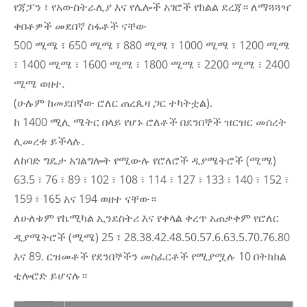
የጃፓን ፣ የአውስትራሊያ እና የሌሎች አገሮች የክልል ደረጃ። ለማጓጓዣ
ቀበቶዎች መደበኛ ስፋቶች ናቸው
500 ሚሜ ፣ 650 ሚሜ ፣ 880 ሚሜ ፣ 1000 ሚሜ ፣ 1200 ሚሜ
፣ 1400 ሚሜ ፣ 1600 ሚሜ ፣ 1800 ሚሜ ፣ 2200 ሚሜ ፣ 2400
ሚሜ ወዘተ.
(ሁሉም ከመደበኛው ሮለር ጠረጴዛ ጋር ተካትቷል).
ከ 1400 ሚሊ ሜትር በላይ የሆኑ ሮለቶች በደንበኞች ዝርዝር መሰረት
ሊመረቱ ይችላሉ.
ለከባድ ግዴታ አገልግሎት የሚውሉ የሮለሮች ዲያሜትሮች (ሚሜ)
63.5 ፣ 76 ፣ 89 ፣ 102 ፣ 108 ፣ 114 ፣ 127 ፣ 133 ፣ 140 ፣ 152 ፣
159 ፣ 165 እና 194 ወዘተ ናቸው።
ለሁለቱም የኬሚካል ኢንደስትሪ እና የቀላል ቀረጥ አጠቃቀም የሮለር
ዲያሜትሮች (ሚሜ) 25 ፣ 28.38.42.48.50.57.6.63.5.70.76.80
እና 89. ርዝመቶች የደንበኞችን መስፈርቶች የሚያሟሉ 10 በትክክል
ቲሎሮድ ይሆናሉ።