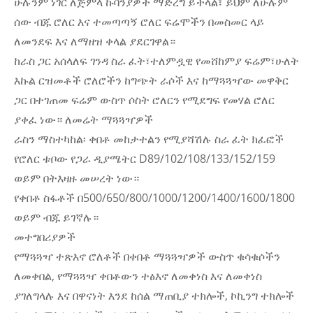
ሁሉንም ነገር ለጅምላ ኩባንያዎች ማድረግ ይችላል፣ ይህም ለሁሉም
ሰው ብጁ ሮለር እና ተመጣጣኝ ሮለር ፍሬሞችን በመስመር ላይ
ለመንደፍ እና ለማዘዝ ቀላል ያደርገዋል።
ከራስ ጋር አሰላለፍ ገንዳ ስራ ፈት፣ተለምዷዊ የመሸከምያ ፍሬም፣ሁለት
እኩል ርዝመቶች ሮለሮችን ከግጭት ራሶች እና ከማጓጓዣው መዋቅር
ጋር በተገጠመ ፍሬም ውስጥ ሶስት ሮለርን የሚደግፍ የመሃል ሮለር
ያቀፈ ነው። ለመሬት ማጓጓዣዎች
ራስን ማስተካከል፡ ቀበቶ መከታተልን የሚያሻሽሉ ስራ ፈት ክፈፎች
የሮለር ቱቦው የጋራ ዲያሜትር D89/102/108/133/152/159
ወይም በትእዛዙ መሠረት ነው።
የቀበቶ ስፋቶች በ500/650/800/1000/1200/1400/1600/1800
ወይም ብጁ ይገኛሉ።
መተግበሪያዎች
የማጓጓዣ ተጽእኖ ሮለቶች በቀበቶ ማጓጓዣዎች ውስጥ ቁሳቁሶችን
ለመቀበል, የማጓጓዣ ቀበቶውን ተፅእኖ ለመቀነስ እና ለመቀነስ
ያገለግላሉ እና በዋናነት እንደ ከሰል ማጠቢያ ተክሎች, ኮኪንግ ተክሎች