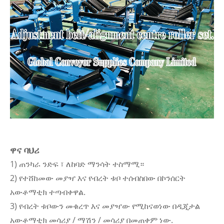
ዋና ባህሪ
1) ጠንካራ ንድፍ ፣ ለከባድ ማንሳት ተስማሚ።
2) የተሸከመው መያዣ እና የብረት ቱቦ ተሰብስበው በኮንሰርት
አውቶማቲክ ተጣብቀዋል.
3) የብረት ቱቦውን መቁረጥ እና መያዣው የሚከናወነው በዲጂታል
አውቶማቲክ መሳሪያ / ማሽን / መሳሪያ በመጠቀም ነው.