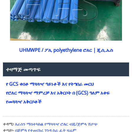
UHMWPE / ፖሊ polyethylene ሮለር | ጂ.ሲ.ኤስ
ተዛማጅ መጣጥፍ
የ GCS ቀበቶ ማጓጓዣ ዓይነቶች እና የትግበራ መርህ
የሮለር ማጓጓዣ ማምረቻ እና አቅርቦት በ (GCS) ዓለም አቀፍ
የመጓጓዣ አቅርቦቶች
ቀዳሚ፡
እራስን ማስተካከል የማጓጓዣ ሮለር ብጁ/ጅምላ ሽያጭ
ቀጣይ፡-
በጅምላ የተጠናከረ ገንዳ ስራ ፈት ፍሬም