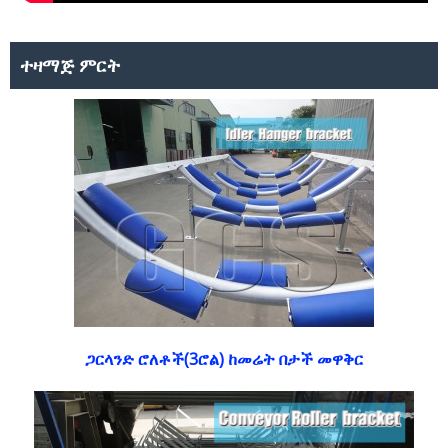
ተዛማጅ ምርት
ጋርላንድ ሮለቶች(3ሮል) ከመሬት በታች መዋቅር