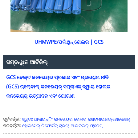
UHMWPE/ପଲିଥିନ୍ ରୋଲର | GCS
ସମ୍ବନ୍ଧିତ ଆର୍ଟିକିଲ୍
GCS ବେଲ୍ଟ କନଭେୟର ପ୍ରକାର ଏବଂ ପ୍ରୟୋଗ ନୀତି
(GCS) ଗ୍ଲୋବାଲ୍ କନଭେୟର୍ ସପ୍ଲାଏଜ୍ ଦ୍ୱାରା ରୋଲର
କନଭେୟର୍ ଉତ୍ପାଦନ ଏବଂ ଯୋଗାଣ
ପୂର୍ବବର୍ତ୍ତୀ:
ସ୍ୱତଃ ଆଲାଇନ୍ିଂ କନଭେୟର ରୋଲର କଷ୍ଟମାଇଜଡ୍/ହୋଲେସଲ୍
ପରବର୍ତ୍ତୀ:
ହୋଲସେଲ୍ ରିଫୋର୍ସଡ୍ ଟ୍ରଫ୍ ଆଇଡଲର୍ ଫ୍ରେମ୍