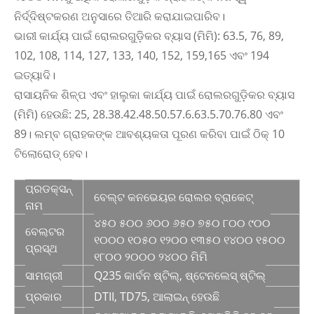
ନିର୍ଦ୍ଦିଷ୍ଟକରଣ ଅନୁସାରେ ତିଆରି କରାଯାଇପାରିବ।
ଭାରୀ କାର୍ଯ୍ୟ ପାଇଁ ରୋଲରଗୁଡ଼ିକର ବ୍ୟାସ (ମିମି): 63.5, 76, 89,
102, 108, 114, 127, 133, 140, 152, 159,165 ଏବଂ 194
ଇତ୍ୟାଦି।
ରାସାୟନିକ ଶିଳ୍ପ ଏବଂ ହାଲୁକା କାର୍ଯ୍ୟ ପାଇଁ ରୋଲରଗୁଡ଼ିକର ବ୍ୟାସ
(ମିମି) ହେଉଛି: 25, 28.38.42.48.50.57.6.63.5.70.76.80 ଏବଂ
89। ଲମ୍ବ ଗ୍ରାହକଙ୍କ ଆବଶ୍ୟକତା ପୂରଣ କରିବା ପାଇଁ ଠିକ୍ 10
ଟିଲୋରୋଡ୍ ହେବ।
ପ୍ରଡକ୍ସନ୍
ବେଲ୍ଟ କନଭେୟର ରୋଲର ବ୍ରାକେଟ୍
ନାମ
୪୫୦ ୫୦୦ ୬୦୦ ୬୫୦ ୭୫୦ ୮୦୦ ୯୦୦
ବେଲ୍ଟର
୧୦୦୦ ୧୦୫୦ ୧୨୦୦ ୧୩୫୦ ୧୪୦୦ ୧୫୦୦
ପ୍ରସ୍ଥ
୧୮୦୦ ୨୦୦୦ ୨୪୦୦ ମିମି
ସାମଗ୍ରୀ
Q235 କାର୍ବନ ଷ୍ଟିଲ୍, ଷ୍ଟେନଲେସ୍ ଷ୍ଟିଲ୍
ପ୍ରକାର
DTII, TD75, ଆଲାଇନ୍ ହେଉଛି