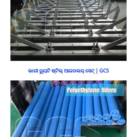
ଭାରୀ ଡ୍ୟୁଟି ଷ୍ଟିଲ୍ ଆଇଡଲର୍ ସେଟ୍ | GCS