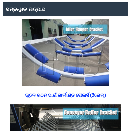
ସମ୍ବନ୍ଧିତ ଉତ୍ପାଦ
ଭୂତଳ ଗଠନ ପାଇଁ ଗାର୍ଲାଣ୍ଡ ରୋଲର୍ସ (3ରୋଲ୍)