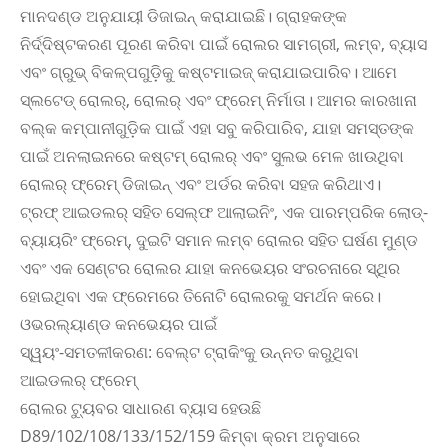
ମାନଦଣ୍ଡ ଅନୁଯାୟୀ ଡିଜାଇନ୍ କରାଯାଇଛି। ଗ୍ରାହକଙ୍କ
ନିର୍ଦ୍ଦିଷ୍ଟକରଣ ପୂରଣ କରିବା ପାଇଁ ରୋଲର ସାମଗ୍ରୀ, ଲମ୍ବ, ବ୍ୟାସ
ଏବଂ ଗ୍ରୁଭ୍ ବିକଳ୍ପଗୁଡ଼ିକୁ କଷ୍ଟମାଇଜ୍ କରାଯାଇପାରିବ। ଆମେ
ସ୍ଲଟେଡ୍ ରୋଲର୍, ରୋଲର୍ ଏବଂ ଫ୍ରେମ୍ ନିର୍ମାତା। ଆମର କାରଖାନା
ବଲ୍କ କମ୍ପାନୀଗୁଡ଼ିକ ପାଇଁ ଏହା ସବୁ କରିପାରିବ, ଯାହା ସମସ୍ତଙ୍କ
ପାଇଁ ଅନଲାଇନରେ କଷ୍ଟମ୍ ରୋଲର୍ ଏବଂ ସୁଲଭ ମେଳ ଖାଉଥିବା
ରୋଲର୍ ଫ୍ରେମ୍ ଡିଜାଇନ୍ ଏବଂ ଅର୍ଡର କରିବା ସହଜ କରିଥାଏ।
ଟ୍ରଫ୍ ଆଇଡଲର୍ ସହିତ ସେଲ୍ଫ ଆଲାଇନିଂ, ଏକ ପାରମ୍ପରିକ ଲୋଡ୍-
ବ୍ୟାୟରିଂ ଫ୍ରେମ୍, ଦୁଇଟି ସମାନ ଲମ୍ବ ରୋଲର ସହିତ ଘର୍ଷଣ ମୁଣ୍ଡ
ଏବଂ ଏକ ସେଣ୍ଟର ରୋଲର ଯାହା କନଭେୟର ସଂରଚନାରେ ସ୍ଥିର
ହୋଇଥିବା ଏକ ଫ୍ରେମରେ ତିନୋଟି ରୋଲରକୁ ସମର୍ଥନ କରେ।
ଓଭରଲ୍ୟାଣ୍ଡ କନଭେୟର ପାଇଁ
ସ୍ୱୟଂ-ସମତଳୀକରଣ: ବେଲ୍ଟ ଟ୍ରାକିଂକୁ ଉନ୍ନତ କରୁଥିବା
ଆଇଡଲର୍ ଫ୍ରେମ୍
ରୋଲର ଟ୍ୟୁବର ସାଧାରଣ ବ୍ୟାସ ହେଉଛି
D89/102/108/133/152/159 କିମ୍ବା କ୍ରମ ଅନୁସାରେ