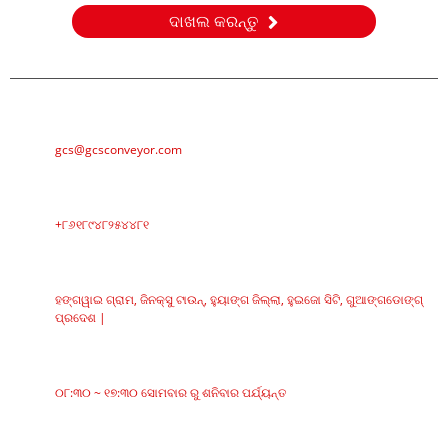
ଦାଖଲ କରନ୍ତୁ
ଇ-ମେଲ୍
gcs@gcsconveyor.com
ଫୋନ୍‌
+୮୬୧୮୯୪୮୨୫୪୪୮୧
ଠିକଣା
ହଙ୍ଗୱାଇ ଗ୍ରାମ, ଜିନକ୍ସୁ ଟାଉନ୍, ହୁୟାଙ୍ଗ ଜିଲ୍ଲା, ହୁଇଜୋ ସିଟି, ଗୁଆଙ୍ଗଡୋଙ୍ଗ୍
ପ୍ରଦେଶ |
କାର୍ଯ୍ୟସମୟ
୦୮:୩୦ ~ ୧୭:୩୦ ସୋମବାର ରୁ ଶନିବାର ପର୍ଯ୍ୟନ୍ତ
ବର୍ଗଗୁଡିକ