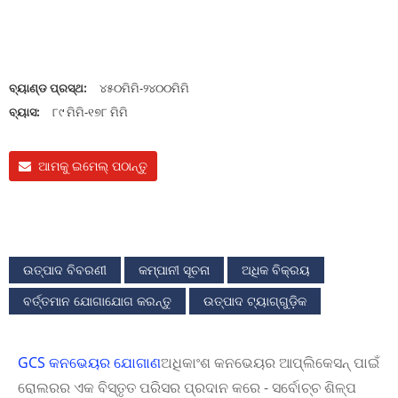
ବ୍ୟାଣ୍ଡ ପ୍ରସ୍ଥ:
୪୫୦ମିମି-୨୪୦୦ମିମି
ବ୍ୟାସ:
୮୯ ମିମି-୧୭୮ ମିମି
ଆମକୁ ଇମେଲ୍ ପଠାନ୍ତୁ
ଉତ୍ପାଦ ବିବରଣୀ
କମ୍ପାନୀ ସୂଚନା
ଅଧିକ ବିକ୍ରୟ
ବର୍ତ୍ତମାନ ଯୋଗାଯୋଗ କରନ୍ତୁ
ଉତ୍ପାଦ ଟ୍ୟାଗ୍‌ଗୁଡ଼ିକ
GCS କନଭେୟର ଯୋଗାଣ
ଅଧିକାଂଶ କନଭେୟର ଆପ୍ଲିକେସନ୍ ପାଇଁ
ରୋଲରର ଏକ ବିସ୍ତୃତ ପରିସର ପ୍ରଦାନ କରେ - ସର୍ବୋଚ୍ଚ ଶିଳ୍ପ