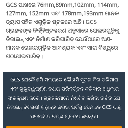
GCS ପାଖରେ 76mm,89mm,102mm, 114mm,
127mm, 152mm ଏବଂ 178mm,193mm ମାନକ
ବ୍ୟାସ ସହିତ ଏଗୁଡ଼ିକ ଷ୍ଟକରେ ଅଛି। GCS
ଗ୍ରାହକଙ୍କ ନିର୍ଦ୍ଦିଷ୍ଟକରଣ ଅନୁସାରେ ରୋଲରଗୁଡ଼ିକୁ
ଡିଜାଇନ୍ ଏବଂ ନିର୍ମାଣ କରିପାରିବ ଯେଉଁଠାରେ ଅଣ-
ମାନକ ରୋଲରଗୁଡ଼ିକ ଆବଶ୍ୟକ ଏବଂ ସାରା ବିଶ୍ୱରେ
ପଠାଯାଇପାରିବ।
GCS ଯେକୌଣସି ସମୟରେ କୌଣସି ସୂଚନା ବିନା ପରିମାପ
ଏବଂ ଗୁରୁତ୍ୱପୂର୍ଣ୍ଣ ତଥ୍ୟ ପରିବର୍ତ୍ତନ କରିବାର ଅଧିକାର
ସଂରକ୍ଷଣ କରେ। ଗ୍ରାହକମାନେ ନିଶ୍ଚିତ କରିବା ଉଚିତ ଯେ
ଡିଜାଇନ୍ ବିବରଣୀ ଚୂଡ଼ାନ୍ତ କରିବା ପୂର୍ବରୁ ସେମାନେ GCS ଠାରୁ
ପ୍ରମାଣିତ ଚିତ୍ର ଗ୍ରହଣ କରନ୍ତି।