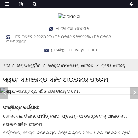
+୮୬୧୮୯୪୮୨୫୪୪୮୧
+୮୬ ୦୭୫୨ ୨୬୨୧୦୬୮/+୮୬ ୦୭୫୨ ୨୬୨୧୧୨୩/+୮୬ ୦୭୫୨
୩୫୩୯୩୦୮
gcs@gcsconveyor.com
ଘର
ଉତ୍ପାଦଗୁଡ଼ିକ
ବେଲ୍ଟ କନଭେୟର୍ ରୋଲର
ଟ୍ରଫ୍ ରୋଲର୍
ସ୍ୱୟଂ-ସାମଞ୍ଜସ୍ୟ ସହିତ ଆଇଡଲର୍ ଫ୍ରେମ୍
ସଂକ୍ଷିପ୍ତ ବର୍ଣ୍ଣନା:
ହୋଲସେଲ ରିଇନଫୋର୍ସଡ୍ ଟ୍ରଫ୍ ଫ୍ରେମ୍ - ଆଡଜଷ୍ଟେବଲ୍ ଆଇଡଲର୍
ରୋଲର ସହିତ ଫ୍ରେମ୍
ବର୍ତ୍ତମାନ, ବେଲ୍ଟ କନଭେୟର ଡିଫ୍ଲେକ୍ସନ ସଂଶୋଧନର ଅନେକ ପଦ୍ଧତି