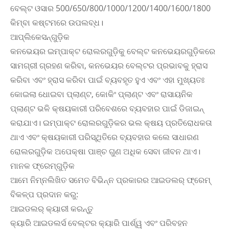
ବେଲ୍ଟ ଓସାର 500/650/800/1000/1200/1400/1600/1800
କିମ୍ବା କଷ୍ଟମରେ ଉପଲବ୍ଧ।
ଆପ୍ଲିକେସନ୍‌ଗୁଡ଼ିକ
କନଭେୟର ଇମ୍ପାକ୍ଟ ରୋଲରଗୁଡ଼ିକୁ ବେଲ୍ଟ କନଭେୟରଗୁଡ଼ିକରେ
ସାମଗ୍ରୀ ଗ୍ରହଣ କରିବା, କନଭେୟର ବେଲ୍ଟର ପ୍ରଭାବକୁ ହ୍ରାସ
କରିବା ଏବଂ ହ୍ରାସ କରିବା ପାଇଁ ବ୍ୟବହୃତ ହୁଏ ଏବଂ ଏହା ମୁଖ୍ୟତଃ
କୋଇଲା ଧୋଇବା ପ୍ଲାଣ୍ଟ, କୋକିଂ ପ୍ଲାଣ୍ଟ ଏବଂ ରାସାୟନିକ
ପ୍ଲାଣ୍ଟ ଭଳି କ୍ଷୟକାରୀ ପରିବେଶରେ ବ୍ୟବହାର ପାଇଁ ଡିଜାଇନ୍
କରାଯାଏ। ଇମ୍ପାକ୍ଟ ରୋଲରଗୁଡ଼ିକର ଭଲ କ୍ଷୟ ପ୍ରତିରୋଧକତା
ଥାଏ ଏବଂ କ୍ଷୟକାରୀ ପରିସ୍ଥିତିରେ ବ୍ୟବହାର କଲେ ସାଧାରଣ
ରୋଲରଗୁଡ଼ିକ ଅପେକ୍ଷା ପାଞ୍ଚ ଗୁଣ ଅଧିକ ସେବା ଜୀବନ ଥାଏ।
ମାନକ ଫ୍ରେମ୍‌ଗୁଡ଼ିକ
ଆମେ ନିମ୍ନଲିଖିତ ସମେତ ବିଭିନ୍ନ ପ୍ରକାରର ଆଇଡଲର୍ ଫ୍ରେମ୍
ବିକଳ୍ପ ପ୍ରଦାନ କରୁ:
ଆଇଡଲର୍ କ୍ୟାରୀ କରନ୍ତୁ
କ୍ୟାରି ଆଇଡଲର୍ସ ବେଲ୍ଟର କ୍ୟାରି ପାର୍ଶ୍ୱ ଏବଂ ପରିବହନ