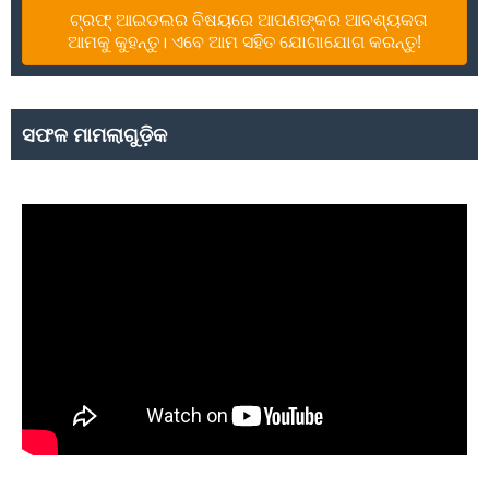
ଟ୍ରଫ୍ ଆଇଡଲର ବିଷୟରେ ଆପଣଙ୍କର ଆବଶ୍ୟକତା
ଆମକୁ କୁହନ୍ତୁ। ଏବେ ଆମ ସହିତ ଯୋଗାଯୋଗ କରନ୍ତୁ!
ସଫଳ ମାମଲାଗୁଡ଼ିକ