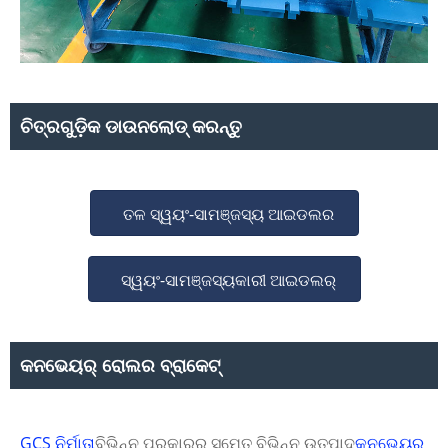
ଚିତ୍ରଗୁଡ଼ିକ ଡାଉନଲୋଡ୍ କରନ୍ତୁ
ତଳ ସ୍ୱୟଂ-ସାମଞ୍ଜସ୍ୟ ଆଇଡଲର
ସ୍ୱୟଂ-ସାମଞ୍ଜସ୍ୟକାରୀ ଆଇଡଲର୍
କନଭେୟର୍ ରୋଲର ବ୍ରାକେଟ୍
GCS ନିର୍ମାତା
ବିଭିନ୍ନ ପ୍ରକାରର ସମେତ ବିଭିନ୍ନ ଉତ୍ପାଦ
କନଭେୟର