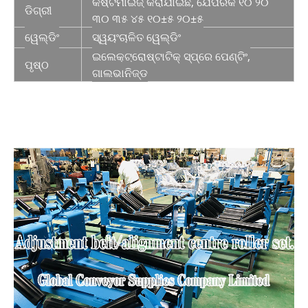
କଷ୍ଟମାଇଜ୍ କରାଯାଇଛି, ଯେପରିକି ୧୦ ୨୦
ଡିଗ୍ରୀ
୩୦ ୩୫ ୪୫ ୧୦±୫ ୨୦±୫
ୱେଲ୍ଡିଂ
ସ୍ୱୟଂଚାଳିତ ୱେଲ୍ଡିଂ
ଇଲେକ୍ଟ୍ରୋଷ୍ଟାଟିକ୍ ସ୍ପ୍ରେ ପେଣ୍ଟିଂ,
ପୃଷ୍ଠ
ଗାଲଭାନିଜ୍ଡ