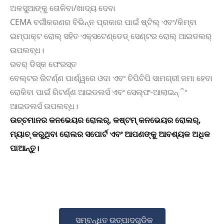
ଅଳସୁଆଙ୍କୁ ତୋଳିବା/ଖାଦ୍ୟ ଦେବା
CEMA ବର୍ଗୀକରଣର ବିଭିନ୍ନ ପ୍ରକାର ପାଇଁ ଷ୍ଟିଲ୍ ଏବଂ/କିମ୍ବା
ଇମ୍ପାକ୍ଟ ରୋଲ୍ ସହିତ ଏକ୍ସଟେଣ୍ଡେଡ୍ ସେଣ୍ଟର ରୋଲ୍ ଆଇଡଲର୍
ଉପଲବ୍ଧ।
ରବର୍ ଡିସ୍କ ଫେରସ୍ତ
ବେଲ୍ଟର ରିଟର୍ଣ୍ଣ ପାର୍ଶ୍ୱରେ ଓଦା ଏବଂ ଚିପିଚିପି ସାମଗ୍ରୀ ଜମା ହେବା
ରୋକିବା ପାଇଁ ରିଟର୍ଣ୍ଣ ଆଇଡଲର୍ସ ଏବଂ ସେଲ୍ଫ-ଆଲାଇନ୍ିଂ
ଆଇଡଲର୍ସ ଉପଲବ୍ଧ।
ଉଚ୍ଚମାନର କନଭେୟର ରୋଲର୍, କଷ୍ଟମ୍ କନଭେୟର ରୋଲର୍,
ମ୍ୟାଚ୍ କରୁଥିବା ରୋଲର ସପୋର୍ଟ ଏବଂ ଆପଣଙ୍କୁ ଆବଶ୍ୟକ ଅଧିକ
ପାଆନ୍ତୁ।
ସମ୍ବନ୍ଧିତ ଉତ୍ପାଦଗୁଡିକ