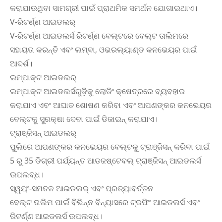
କରାଯାଉଥିବା ସାମଗ୍ରୀ ପାଇଁ ପ୍ରାଥମିକ ସମର୍ଥନ ଯୋଗାଇଥାଏ।
V-ରିଟର୍ଣ୍ଣ ଆଇଡଲର୍
V-ରିଟର୍ଣ୍ଣ ଆଇଡଲର୍ସ ରିଟର୍ଣ୍ଣ ବେଲ୍ଟରେ ବେଲ୍ଟ ତାଲିମରେ
ସହାୟତା କରନ୍ତି ଏବଂ ଲମ୍ବା, ଓଭରଲ୍ୟାଣ୍ଡ କନଭେୟର ପାଇଁ
ଆଦର୍ଶ।
ଇମ୍ପାକ୍ଟ ଆଇଡଲର୍
ଇମ୍ପାକ୍ଟ ଆଇଡଲର୍ସଗୁଡ଼ିକୁ ଲୋଡିଂ କ୍ଷେତ୍ରରେ ବ୍ୟବହାର
କରାଯାଏ ଏବଂ ଆଘାତ ଶୋଷଣ କରିବା ଏବଂ ଆପଣଙ୍କର କନଭେୟର
ବେଲ୍ଟକୁ ସୁରକ୍ଷା ଦେବା ପାଇଁ ଡିଜାଇନ୍ କରାଯାଏ।
ଟ୍ରାଞ୍ଜିସନ୍ ଆଇଡଲର୍
ପୁଲିରେ ଆପଣଙ୍କର କନଭେୟର ବେଲ୍ଟକୁ ଟ୍ରାଞ୍ଜିସନ୍ କରିବା ପାଇଁ
5 ରୁ 35 ଡିଗ୍ରୀ ପର୍ଯ୍ୟନ୍ତ ଆଡଜଷ୍ଟେବଲ୍ ଟ୍ରାଞ୍ଜିସନ୍ ଆଇଡଲର୍ସ
ଉପଲବ୍ଧ।
ସ୍ୱୟଂ-ସମତଳ ଆଇଡଲର୍ ଏବଂ ପ୍ରତ୍ୟାବର୍ତ୍ତନ
ବେଲ୍ଟ ତାଲିମ ପାଇଁ ବିଭିନ୍ନ ବିନ୍ୟାସରେ ଟ୍ରଫିଂ ଆଇଡଲର୍ସ ଏବଂ
ରିଟର୍ଣ୍ଣ ଆଇଡଲର୍ସ ଉପଲବ୍ଧ।