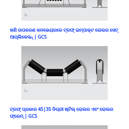
ଖଣି ଉପକରଣ କନଭେୟରରେ ଟ୍ରଫ୍ ଇମ୍ପାକ୍ଟ ରୋଲର ସେଟ୍
ଆପ୍ଲିକେସନ୍ | GCS
ଟ୍ରଫ୍ ପ୍ରକାର 45|35 ଡିଗ୍ରୀ ଷ୍ଟିଲ୍ ରୋଲର ଏବଂ ରୋଲର
ଫ୍ରେମ୍ | GCS