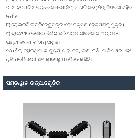
୭) ଆବରଣଟି ଅତ୍ୟନ୍ତ କମ୍ପୋଜିଟ୍, ଆଣ୍ଟି କରୋସିଭ୍ ମିସ୍ତ୍ରୀ ସହିତ
ନିର୍ମିତ।
୮) ରୋଲରଟି ଲୁବ୍ରିକେଟ୍ଯୁକ୍ତ ଏବଂ ରକ୍ଷଣାବେକ୍ଷଣରୁ ମୁକ୍ତ।
୯) ବ୍ୟବହାର ଉପରେ ନିର୍ଭର କରି ଖରାପ ଜୀବନକାଳ ୩୦,୦୦୦
ଘଣ୍ଟା କିମ୍ବା ତା’ଠାରୁ ଅଧିକ।
୧୦) ସିଲ୍ ହୋଇଥିବା ଭାକ୍ୟୁମ୍ ଯାହା ଜଳ, ଲୁଣ, ଘଷି, ବାଲିପଥର ଏବଂ
ଧୂଳି ପ୍ରତିରୋଧୀ ପରୀକ୍ଷଣକୁ ପ୍ରତିହତ କରିଛି।
ସମ୍ବନ୍ଧିତ ଉତ୍ପାଦଗୁଡିକ