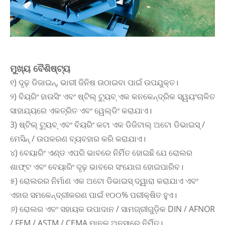
ମୁଖ୍ୟ ବୈଶିଷ୍ଟ୍ୟ
୧) ଦୃଢ଼ ଡିଜାଇନ୍, ଭାରୀ ଜିନିଷ ଉଠାଇବା ପାଇଁ ଉପଯୁକ୍ତ।
୨) ବିୟରିଂ ହାଉସିଂ ଏବଂ ଷ୍ଟିଲ୍ ଟ୍ୟୁବ୍ ଏକ କନକେନ୍ଦ୍ରିକ ସ୍ୱୟଂଚାଳିତ
ସାହାଯ୍ୟରେ ଏକତ୍ରିତ ଏବଂ ୱେଲ୍ଡିଂ କରାଯାଏ।
3) ଷ୍ଟିଲ୍ ଟ୍ୟୁବ୍ ଏବଂ ବିୟରିଂ କଟା ଏକ ଡିଜିଟାଲ୍ ଅଟୋ ଡିଭାଇସ୍ /
ମେସିନ୍ / ଉପକରଣ ବ୍ୟବହାର କରି କରାଯାଏ।
୪) ବେୟାରିଂ ଏଣ୍ଡ ଏପରି ଭାବରେ ନିର୍ମିତ ହୋଇଛି ଯେ ରୋଲର
ଶାଫ୍ଟ ଏବଂ ବେୟାରିଂ ଦୃଢ଼ ଭାବରେ ସଂଯୋଗ ହୋଇପାରିବ।
୫) ରୋଲରର ନିର୍ମାଣ ଏକ ଅଟୋ ଡିଭାଇସ୍ ଦ୍ୱାରା କରାଯାଏ ଏବଂ
ଏହାର ସମକେନ୍ଦ୍ରୀକରଣ ପାଇଁ ୧୦୦% ପରୀକ୍ଷିତ ହୁଏ।
୬) ରୋଲର ଏବଂ ସହାୟକ ଉପାଦାନ / ସାମଗ୍ରୀଗୁଡ଼ିକ DIN / AFNOR
/ FEM / ASTM / CEMA ମାନକ ଅନୁସାରେ ନିର୍ମିତ।