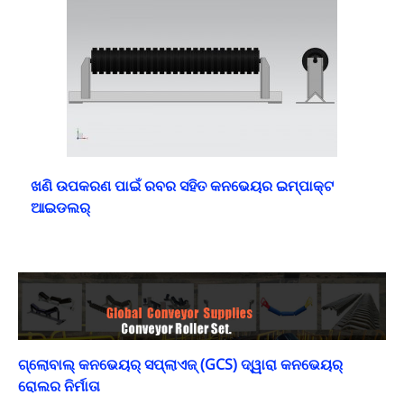
ଖଣି ଉପକରଣ ପାଇଁ ରବର ସହିତ କନଭେୟର ଇମ୍ପାକ୍ଟ
ଆଇଡଲର୍
ଗ୍ଲୋବାଲ୍ କନଭେୟର୍ ସପ୍ଲାଏଜ୍ (GCS) ଦ୍ୱାରା କନଭେୟର୍
ରୋଲର ନିର୍ମାତା