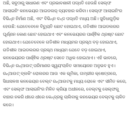
ଅଛି, ସବୁଠାରୁ ସାଧାରଣ ଏବଂ ପ୍ରଭାବଶାଳୀ ପଦ୍ଧତି ହେଉଛି ସେଲ୍ଫ
ଆଲାଇନିଂ କନଭେୟର ଆଇଡଲର୍ ବ୍ୟବହାର କରିବା। ସେଲ୍ଫ ଆଲାଇନିଂର
ବିଭିନ୍ନ ନିର୍ମାଣ ଅଛି, ଏବଂ ବିଭିନ୍ନ ବନ୍ଦ ପଦ୍ଧତି ମଧ୍ୟ ଅଛି। ସୁବିଧାଗୁଡ଼ିକ
ହେଉଛି: ଯେତେବେଳେ ବିଚ୍ୟୁତି ଛୋଟ ହୋଇଥାଏ, ଗତିଶୀଳ ଆଇଡଲରର
ଘୂର୍ଣ୍ଣନ କୋଣ ଛୋଟ ହୋଇଥାଏ ଏବଂ କନଭେୟରର ପାର୍ଶ୍ଵିକ ଥ୍ରଷ୍ଟ ଛୋଟ
ହୋଇଥାଏ। ଯେତେବେଳେ ଗତିଶୀଳ ମାଧ୍ୟମର ପ୍ରସ୍ଥ ବଡ଼ ହୋଇଥାଏ,
ଗତିଶୀଳ ଆଇଡଲରର ପ୍ରସ୍ଥ ମାଧ୍ୟମ ଯେତେ ବଡ଼ ହୋଇଥାଏ,
କନଭେୟରର ପାର୍ଶ୍ଵିକ ଥ୍ରଷ୍ଟ ସେତେ ଅଧିକ ହୋଇଥାଏ। ଏହି ଭାବରେ,
ବିଭିନ୍ନ ରନ୍ଆଉଟ୍ ପରିମାଣର ସ୍ୱୟଂଚାଳିତ ସମାୟୋଜନ ଅନୁଭବ ହୁଏ।
ରନ୍ଆଉଟ୍ ବ୍ଲକିଂ ରୋଲରର ଆଉ ଏକ ଭୂମିକା, ଗମ୍ଭୀର କ୍ଷେତ୍ରରେ,
ସିଧାସଳଖ କନଭେୟର ବେଲ୍ଟ ରନ୍ଆଉଟକୁ ମଧ୍ୟ ରୋକେ ଏବଂ ସୀମିତ କରେ,
ଏବଂ ସେଲ୍ଫ ଆଲାଇନିଂର ମିଳିତ କ୍ରିୟା ଅଧୀନରେ, ବେଲ୍ଟକୁ ସେଲ୍ଫରୁ
ବାହାର ନକରି ଧୀରେ ଧୀରେ କେନ୍ଦ୍ରକୁ ଚାଲିବାକୁ କନଭେୟର ବେଲ୍ଟକୁ ଚାଳିତ
କରେ।