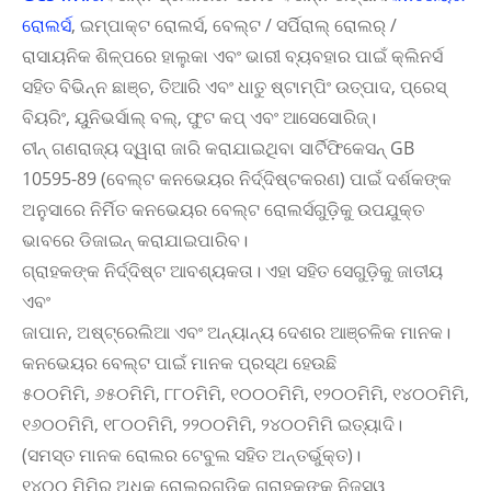
ରୋଲର୍ସ
, ଇମ୍ପାକ୍ଟ ରୋଲର୍ସ, ବେଲ୍ଟ / ସର୍ପିରାଲ୍ ରୋଲର୍ /
ରାସାୟନିକ ଶିଳ୍ପରେ ହାଲୁକା ଏବଂ ଭାରୀ ବ୍ୟବହାର ପାଇଁ କ୍ଲିନର୍ସ
ସହିତ ବିଭିନ୍ନ ଛାଞ୍ଚ, ତିଆରି ଏବଂ ଧାତୁ ଷ୍ଟାମ୍ପିଂ ଉତ୍ପାଦ, ପ୍ରେସ୍
ବିୟରିଂ, ୟୁନିଭର୍ସାଲ୍ ବଲ୍, ଫୁଟ କପ୍ ଏବଂ ଆସେସୋରିଜ୍।
ଚୀନ୍ ଗଣରାଜ୍ୟ ଦ୍ୱାରା ଜାରି କରାଯାଇଥିବା ସାର୍ଟିଫିକେସନ୍ GB
10595-89 (ବେଲ୍ଟ କନଭେୟର ନିର୍ଦ୍ଦିଷ୍ଟକରଣ) ପାଇଁ ଦର୍ଶକଙ୍କ
ଅନୁସାରେ ନିର୍ମିତ କନଭେୟର ବେଲ୍ଟ ରୋଲର୍ସଗୁଡ଼ିକୁ ଉପଯୁକ୍ତ
ଭାବରେ ଡିଜାଇନ୍ କରାଯାଇପାରିବ।
ଗ୍ରାହକଙ୍କ ନିର୍ଦ୍ଦିଷ୍ଟ ଆବଶ୍ୟକତା। ଏହା ସହିତ ସେଗୁଡ଼ିକୁ ଜାତୀୟ
ଏବଂ
ଜାପାନ, ଅଷ୍ଟ୍ରେଲିଆ ଏବଂ ଅନ୍ୟାନ୍ୟ ଦେଶର ଆଞ୍ଚଳିକ ମାନକ।
କନଭେୟର ବେଲ୍ଟ ପାଇଁ ମାନକ ପ୍ରସ୍ଥ ହେଉଛି
୫୦୦ମିମି, ୬୫୦ମିମି, ୮୮୦ମିମି, ୧୦୦୦ମିମି, ୧୨୦୦ମିମି, ୧୪୦୦ମିମି,
୧୬୦୦ମିମି, ୧୮୦୦ମିମି, ୨୨୦୦ମିମି, ୨୪୦୦ମିମି ଇତ୍ୟାଦି।
(ସମସ୍ତ ମାନକ ରୋଲର ଟେବୁଲ ସହିତ ଅନ୍ତର୍ଭୁକ୍ତ)।
୧୪୦୦ ମିମିରୁ ଅଧିକ ରୋଲରଗୁଡ଼ିକ ଗ୍ରାହକଙ୍କ ନିଜସ୍ୱ