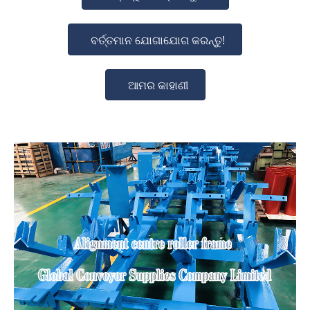
ବର୍ତ୍ତମାନ ଯୋଗାଯୋଗ କରନ୍ତୁ!
ଆମର କାହାଣୀ