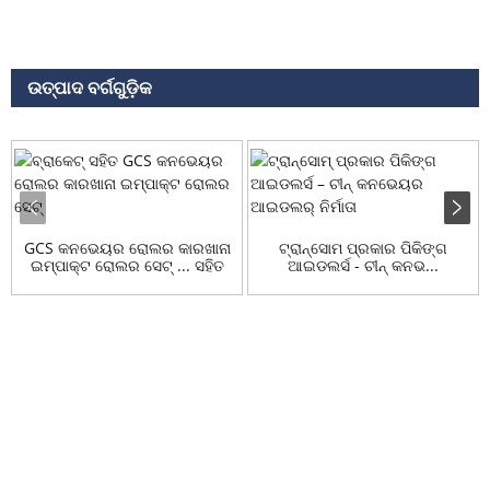
ଉତ୍ପାଦ ବର୍ଗଗୁଡ଼ିକ
GCS କନଭେୟର ରୋଲର କାରଖାନା
ଟ୍ରାନ୍ସୋମ ପ୍ରକାର ପିକିଙ୍ଗ
ଇମ୍ପାକ୍ଟ ରୋଲର ସେଟ୍ ... ସହିତ
ଆଇଡଲର୍ସ - ଚୀନ୍ କନଭ...
ଅନୁସନ୍ଧାନ
ଆମର ଉତ୍ପାଦ କିମ୍ବା ମୂଲ୍ୟ ତାଲିକା ବିଷୟରେ ପଚାରିବା ପାଇଁ, ଦୟାକରି
ଆପଣଙ୍କ ଇମେଲ୍ ଆମକୁ ପଠାନ୍ତୁ ଏବଂ ଆମେ 24 ଘଣ୍ଟା ମଧ୍ୟରେ
ଯୋଗାଯୋଗ କରିବୁ।