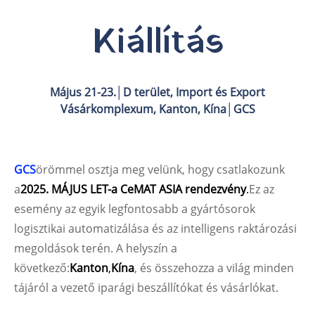
Kiállítás
Május 21-23.│D terület, Import és Export
Vásárkomplexum, Kanton, Kína│GCS
GCS
örömmel osztja meg velünk, hogy csatlakozunk
a
2025. MÁJUS LET-a CeMAT ASIA rendezvény
.
Ez az
esemény az egyik legfontosabb a gyártósorok
logisztikai automatizálása és az intelligens raktározási
megoldások terén. A helyszín a
következő:
Kanton
,
Kína
, és összehozza a világ minden
tájáról a vezető iparági beszállítókat és vásárlókat.