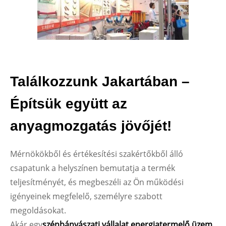
Találkozzunk Jakartában –
Építsük együtt az
anyagmozgatás jövőjét!
Mérnökökből és értékesítési szakértőkből álló
csapatunk a helyszínen bemutatja a termék
teljesítményét, és megbeszéli az Ön működési
igényeinek megfelelő, személyre szabott
megoldásokat.
Akár egy
szénbányászati ​​vállalat
,
energiatermelő üzem