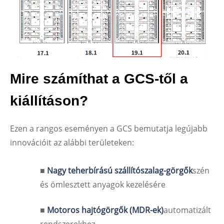
Mire számíthat a GCS-től a
kiállításon?
Ezen a rangos eseményen a GCS bemutatja legújabb
innovációit az alábbi területeken:
■
Nagy teherbírású szállítószalag-görgők
szén
és ömlesztett anyagok kezelésére
■
Motoros hajtógörgők (MDR-ek)
automatizált