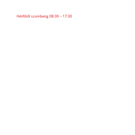
MUNKAIDŐ
Hétfőtől szombatig 08:30 ~ 17:30
KATEGÓRIÁK
Szállítószalag
Görgős szállítópálya
Alumínium görgő
Szállítószalag-feszítő
Girland henger
Ütőhenger
Polietilén henger
Fésűhenger
Lapos szállítógörgő
V Visszatérő görgő
Szállítószalag görgő konzol