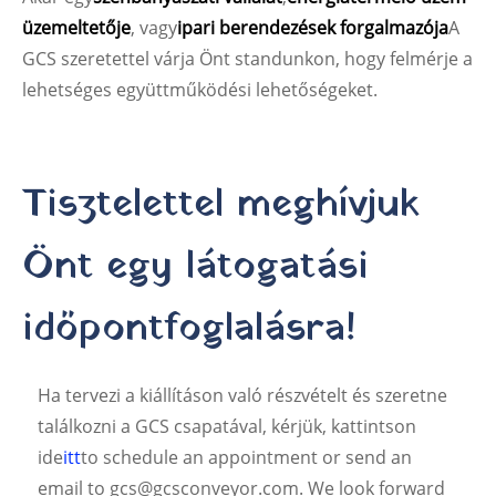
üzemeltetője
, vagy
ipari berendezések forgalmazója
A
GCS szeretettel várja Önt standunkon, hogy felmérje a
lehetséges együttműködési lehetőségeket.
Tisztelettel meghívjuk
Önt egy látogatási
időpontfoglalásra!
Ha tervezi a kiállításon való részvételt és szeretne
találkozni a GCS csapatával, kérjük, kattintson
ide
itt
to schedule an appointment or send an
email to gcs@gcsconveyor.com. We look forward