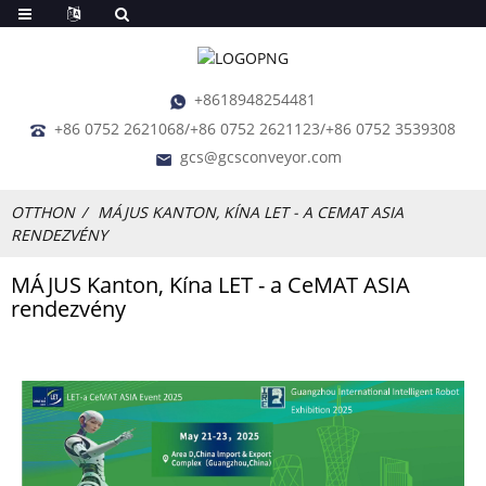
+8618948254481
+86 0752 2621068/+86 0752 2621123/+86 0752 3539308
gcs@gcsconveyor.com
OTTHON
MÁJUS KANTON, KÍNA LET - A CEMAT ASIA
RENDEZVÉNY
MÁJUS Kanton, Kína LET - a CeMAT ASIA
rendezvény