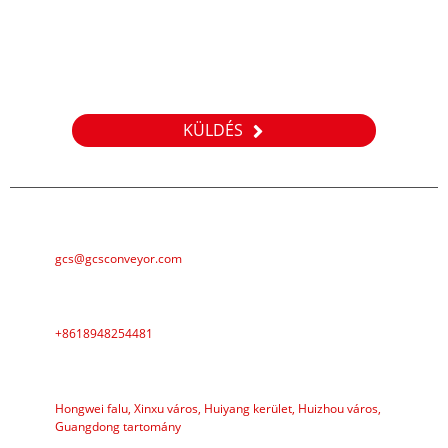
Vizsgálat
Termékeinkkel vagy árlistánkkal kapcsolatos kérdéseivel kérjük,
hagyja meg e-mail címét, és 24 órán belül felvesszük Önnel a
kapcsolatot.
KÜLDÉS
EMAIL
gcs@gcsconveyor.com
TELEFON
+8618948254481
CÍM
Hongwei falu, Xinxu város, Huiyang kerület, Huizhou város,
Guangdong tartomány