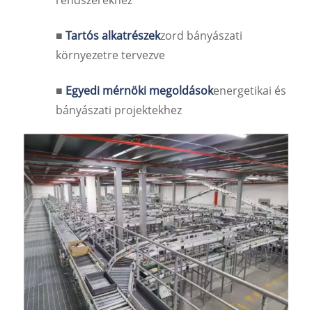
rendszerekhez
■
Tartós alkatrészek
zord bányászati ​​
környezetre tervezve
■
Egyedi mérnöki megoldások
energetikai és
bányászati ​​projektekhez