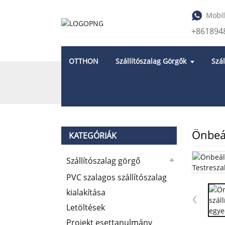
Mobil
+861894
OTTHON
Szállítószalag Görgők
Szá
OTTHON
TERMÉKEK
SZÁLLÍTÓSZALAG 
Önbeál
KATEGÓRIÁK
Szállítószalag görgő
PVC szalagos szállítószalag
kialakítása
Letöltések
Projekt esettanulmány