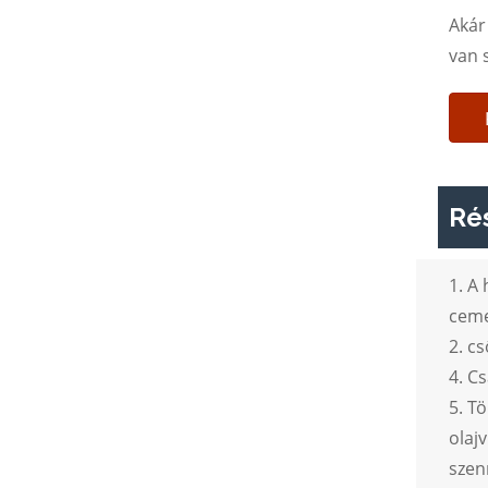
Akár
van 
Rés
1. A
ceme
2. cs
4. C
5. T
olaj
szen