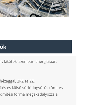
zők
ar, kikötők, szénipar, energiaipar,
ézaggal, 2RZ és 2Z.
mítés és külső súrlódógyűrűs tömítés
rinttömítési forma megakadályozza a