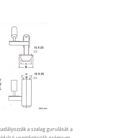
dályozzák a szalag gurulását a
 oldalsó vezetőgörgők prémium