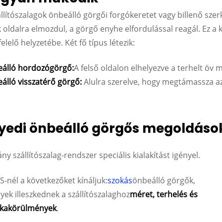
állítószalagok önbeálló görgői forgókeretet vagy billenő sze
k oldalra elmozdul, a görgő enyhe elfordulással reagál. Ez a k
lelő helyzetébe. Két fő típus létezik:
álló hordozógörgő:
A felső oldalon elhelyezve a terhelt öv
álló visszatérő görgő:
Alulra szerelve, hogy megtámassza az
yedi önbeálló görgős megoldáso
ny szállítószalag-rendszer speciális kialakítást igényel.
S-nél a következőket kínáljuk:
szokás
önbeálló görgők,
yek illeszkednek a szállítószalaghoz
méret, terhelés és
kakörülmények
.