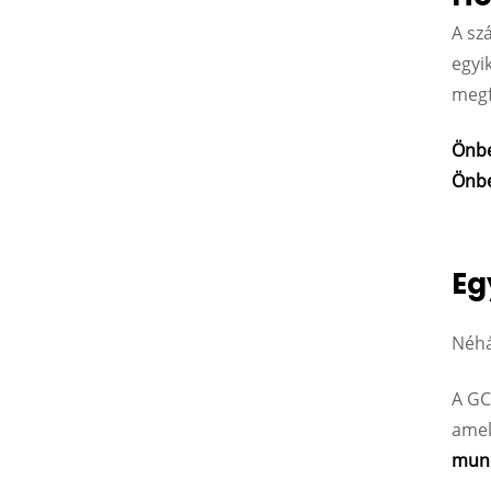
A sz
egyi
megfe
Önbe
Önbe
Eg
Néhá
A GC
amel
mun