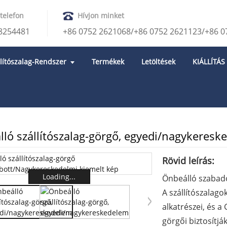
telefon
Hívjon minket
8254481
+86 0752 2621068/+86 0752 2621123/+86 0
llítószalag-Rendszer
Termékek
Letöltések
KIÁLLÍTÁS
GÖRGŐ
VÁLYÚHENGER
ló szállítószalag-görgő, egyedi/nagykeresk
Rövid leírás:
Loading...
Önbeálló szabad
A szállítószalago
alkatrészei, és 
görgői biztosítjá