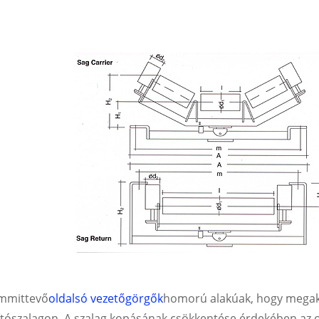
mmittevő
oldalsó vezetőgörgők
homorú alakúak, hogy megaka
lítószalagon. A szalag kopásának csökkentése érdekében az