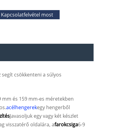
Kapcsolatfelvétel most
z segít csökkenteni a súlyos
9 mm és 159 mm-es méretekben
os.
acélhengerek
egy hengerből
zítés
Javasoljuk egy vagy két készlet
ag visszatérő oldalára, a
farokcsiga
6-9