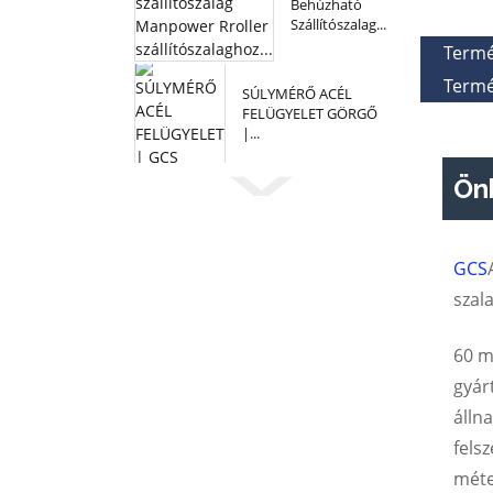
Behúzható
Szállítószalag...
Termé
Termé
SÚLYMÉRŐ ACÉL
FELÜGYELET GÖRGŐ
|...
Önb
GCS
szal
60 m
gyár
álln
felsz
méte