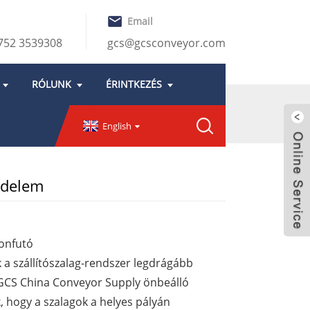
Email
752 3539308
gcs@gcsconveyor.com
RÓLUNK
ÉRINTKEZÉS
English
edelem
onfutó
k a szállítószalag-rendszer legdrágább
a GCS China Conveyor Supply önbeálló
k, hogy a szalagok a helyes pályán