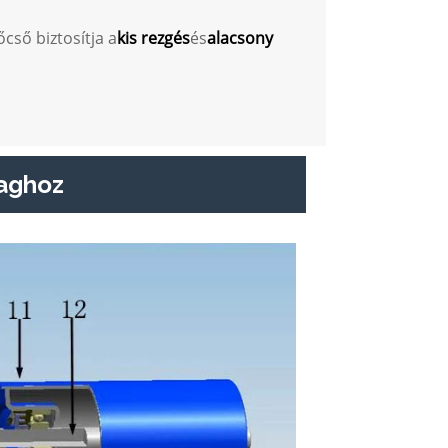
cső biztosítja a
kis rezgés
és
alacsony
laghoz