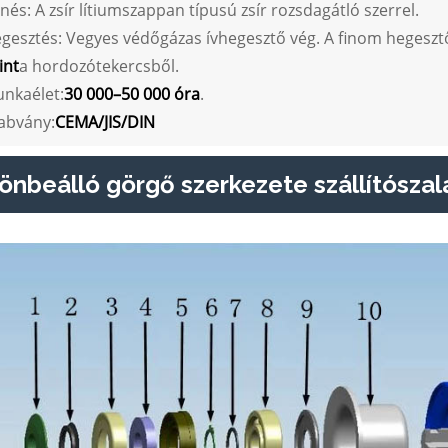
enés: A zsír lítiumszappan típusú zsír rozsdagátló szerrel.
egesztés: Vegyes védőgázas ívhegesztő vég. A finom hegesztő
int
a hordozótekercsből.
unkaélet:
30 000–50 000 óra
.
zabvány:
CEMA/JIS/DIN
önbeálló görgő szerkezete szállítósza