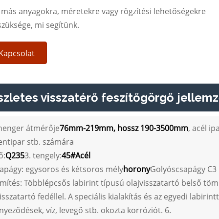
 más anyagokra, méretekre vagy rögzítési lehetőségekre
szüksége, mi segítünk.
Kapcsolat
zletes visszatérő feszítőgörgő jellem
 henger átmérője
76mm-219mm, hossz 190-3500mm
, acél ip
ntipar stb. számára
ő:
Q235
3. tengely:
45#
Acél
sapágy: egysoros és kétsoros mély
horony
Golyóscsapágy C3 h
ömítés: Többlépcsős labirint típusú olajvisszatartó belső tö
visszatartó fedéllel. A speciális kialakítás és az egyedi labi
nyeződések, víz, levegő stb. okozta korróziót. 6.