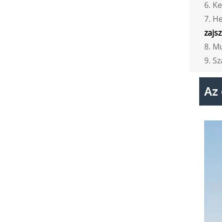
6. K
7. H
zajsz
8. M
9. S
Az 