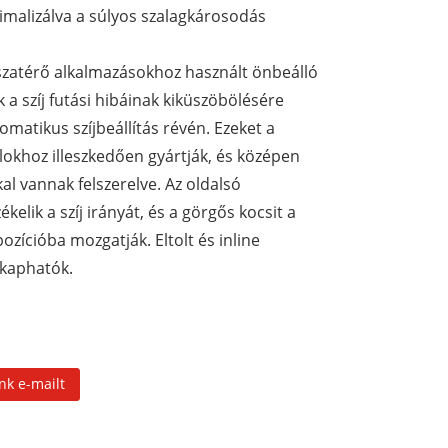
malizálva a súlyos szalagkárosodás
szatérő alkalmazásokhoz használt önbeálló
 a szíj futási hibáinak kiküszöbölésére
omatikus szíjbeállítás révén. Ezeket a
ilokhoz illeszkedően gyártják, és középen
al vannak felszerelve. Az oldalsó
kelik a szíj irányát, és a görgős kocsit a
zícióba mozgatják. Eltolt és inline
 kaphatók.
nk e-mailt