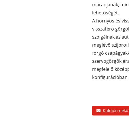
maradjanak, mini
lehetőségét.
A hornyos és vis
visszatérő görgők
szolgálnak az aut
meglévő szíjprof
forgó csapágyakk
szervogörgők érzé
megfelelő középpo
konfigurációban
Küldjön nekü