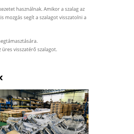
rkezetet használnak. Amikor a szalag az
is mozgás segít a szalagot visszatolni a
 megtámasztására.
 üres visszatérő szalagot.
k