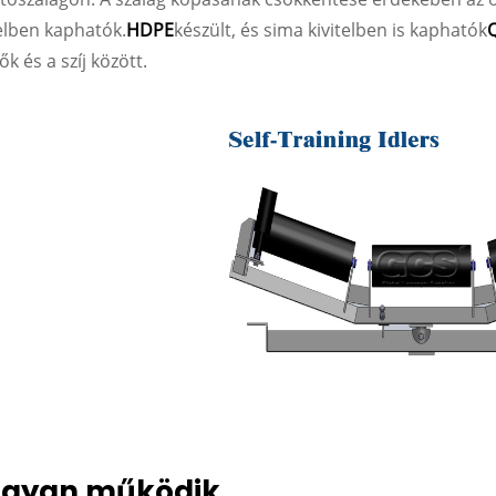
telben kaphatók.
HDPE
készült, és sima kivitelben is kaphatók
k és a szíj között.
gyan működik