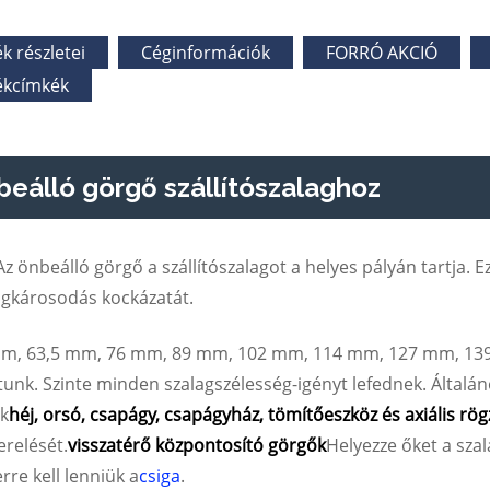
k részletei
Céginformációk
FORRÓ AKCIÓ
kcímkék
eálló görgő szállítószalaghoz
Az önbeálló görgő a szállítószalagot a helyes pályán tartja. E
agkárosodás kockázatát.
m, 63,5 mm, 76 mm, 89 mm, 102 mm, 114 mm, 127 mm, 13
tunk. Szinte minden szalagszélesség-igényt lefednek. Általán
ak
héj, orsó, csapágy, csapágyház, tömítőeszköz és axiális rög
erelését.
visszatérő központosító görgők
Helyezze őket a szal
rre kell lenniük a
csiga
.