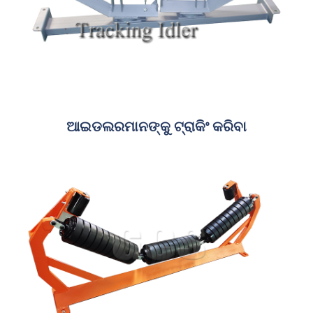
ଆଇଡଲରମାନଙ୍କୁ ଟ୍ରାକିଂ କରିବା