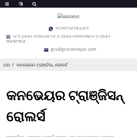
+୮୬୧୮୯୪୮୨୫୪୪୮୧
+୮୬ ୦୭୫୨ ୨୬୨୧୦୬୮/+୮୬ ୦୭୫୨ ୨୬୨୧୧୨୩/+୮୬ ୦୭୫୨
୩୫୩୯୩୦୮
gcs@gcsconveyor.com
ଘର
କନଭେୟର ଟ୍ରାଞ୍ଜିସନ୍ ରୋଲର୍ସ
କନଭେୟର ଟ୍ରାଞ୍ଜିସନ୍
ରୋଲର୍ସ