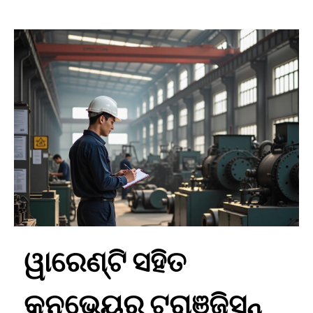
ୱାରେଣ୍ଟି ସହିତ
କନଭେୟର ଟ୍ରାଞ୍ଜିସନ୍