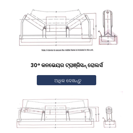
30° କନଭେୟର ଟ୍ରାଞ୍ଜିସନ୍ ରୋଲର୍ସ
ଅଧିକ ଦେଖନ୍ତୁ