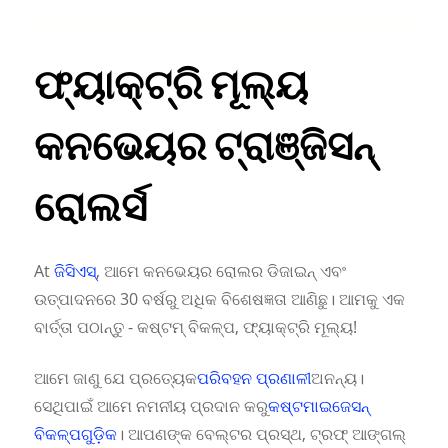
ଫ୍ୟାକ୍ଟ୍ରି ମୂଲ୍ୟ
କନଭେୟର ଟ୍ରାଞ୍ଜିସନ୍
ରୋଲର୍ସ
At
ଜିସିଏସ୍
, ଆମେ କନଭେୟର ରୋଲର ଡିଜାଇନ୍ ଏବଂ
ଉତ୍ପାଦନରେ 30 ବର୍ଷରୁ ଅଧିକ ବିଶେଷଜ୍ଞତା ଆଣିଛୁ। ଆମକୁ ଏକ
ବାର୍ତ୍ତା ପଠାନ୍ତୁ - କଷ୍ଟମ୍ ବିକଳ୍ପ, ଫ୍ୟାକ୍ଟ୍ରି ମୂଲ୍ୟ!
ଆମେ ଜାଣୁ ଯେ ପ୍ରତ୍ୟେକ
ପରିବହନ ପ୍ରଣାଳୀ
ଅନନ୍ୟ।
ସେଥିପାଇଁ ଆମେ ନମନୀୟ ପ୍ରଦାନ କରୁ
କଷ୍ଟମାଇଜେସନ୍
ବିକଳ୍ପଗୁଡ଼ିକ
। ଆପଣଙ୍କ ବେଲ୍ଟର ପ୍ରସ୍ଥ, ଟ୍ରଫ୍ ଆଙ୍ଗଲ୍