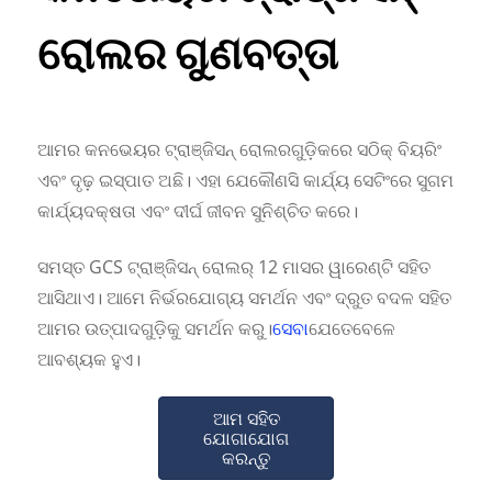
ରୋଲର ଗୁଣବତ୍ତା
ଆମର କନଭେୟର ଟ୍ରାଞ୍ଜିସନ୍ ରୋଲରଗୁଡ଼ିକରେ ସଠିକ୍ ବିୟରିଂ
ଏବଂ ଦୃଢ଼ ଇସ୍ପାତ ଅଛି। ଏହା ଯେକୌଣସି କାର୍ଯ୍ୟ ସେଟିଂରେ ସୁଗମ
କାର୍ଯ୍ୟଦକ୍ଷତା ଏବଂ ଦୀର୍ଘ ଜୀବନ ସୁନିଶ୍ଚିତ କରେ।
ସମସ୍ତ GCS ଟ୍ରାଞ୍ଜିସନ୍ ରୋଲର୍ 12 ମାସର ୱାରେଣ୍ଟି ସହିତ
ଆସିଥାଏ। ଆମେ ନିର୍ଭରଯୋଗ୍ୟ ସମର୍ଥନ ଏବଂ ଦ୍ରୁତ ବଦଳ ସହିତ
ଆମର ଉତ୍ପାଦଗୁଡ଼ିକୁ ସମର୍ଥନ କରୁ।
ସେବା
ଯେତେବେଳେ
ଆବଶ୍ୟକ ହୁଏ।
ଆମ ସହିତ
ଯୋଗାଯୋଗ
କରନ୍ତୁ