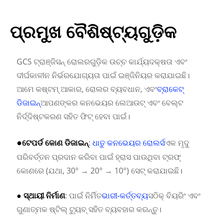
ପ୍ରମୁଖ ବୈଶିଷ୍ଟ୍ୟଗୁଡ଼ିକ
GCS ଟ୍ରାଞ୍ଜିସନ୍ ରୋଲରଗୁଡ଼ିକ ଉଚ୍ଚ କାର୍ଯ୍ୟଦକ୍ଷତା ଏବଂ
ଦୀର୍ଘକାଳୀନ ନିର୍ଭରଯୋଗ୍ୟତା ପାଇଁ ଇଞ୍ଜିନିୟର କରାଯାଇଛି।
ଆମେ କଷ୍ଟମ୍ ଆକାର, ରୋଲର ବ୍ୟବଧାନ, ଏବଂ
ବ୍ରାକେଟ୍
ଡିଜାଇନ୍
ଆପଣଙ୍କର କନଭେୟର ଲେଆଉଟ୍ ଏବଂ ବେଲ୍ଟ
ନିର୍ଦ୍ଦିଷ୍ଟକରଣ ସହିତ ଫିଟ୍ ହେବା ପାଇଁ।
●
ଟେପର୍ଡ କୋଣ ଡିଜାଇନ୍
:
ଧାତୁ କନଭେୟର ରୋଲର୍ସ
ଏକ ମୃଦୁ
ପରିବର୍ତ୍ତନ ପ୍ରଦାନ କରିବା ପାଇଁ ହ୍ରାସ ପାଉଥିବା ଟ୍ରଫ୍
କୋଣରେ (ଯଥା, 30° → 20° → 10°) ସେଟ୍ କରାଯାଇଛି।
● ସ୍ଥାୟୀ ନିର୍ମାଣ
: ପାଇଁ ନିର୍ମିତ
ଭାରୀ-କର୍ତ୍ତବ୍ୟ
ସଠିକ୍ ବିୟରିଂ ଏବଂ
ଗୁଣାତ୍ମକ ଷ୍ଟିଲ୍ ଟ୍ୟୁବ୍ ସହିତ ବ୍ୟବହାର କରନ୍ତୁ।