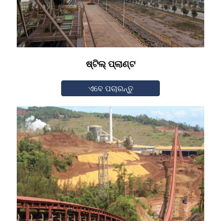
ଷ୍ଟିଲ୍ ପ୍ଲାଣ୍ଟ
ଏବେ ପଚାରନ୍ତୁ