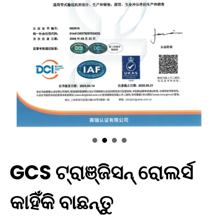
GCS ଟ୍ରାଞ୍ଜିସନ୍ ରୋଲର୍ସ
କାହିଁକି ବାଛନ୍ତୁ