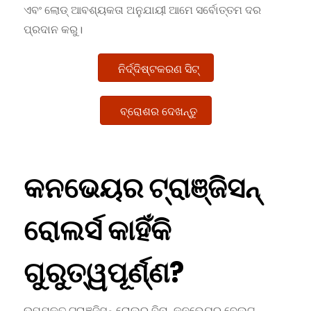
ଏବଂ ଲୋଡ୍ ଆବଶ୍ୟକତା ଅନୁଯାୟୀ ଆମେ ସର୍ବୋତ୍ତମ ଦର
ପ୍ରଦାନ କରୁ।
ନିର୍ଦ୍ଦିଷ୍ଟକରଣ ସିଟ୍
ବ୍ରୋଶର ଦେଖନ୍ତୁ
କନଭେୟର ଟ୍ରାଞ୍ଜିସନ୍
ରୋଲର୍ସ କାହିଁକି
ଗୁରୁତ୍ୱପୂର୍ଣ୍ଣ?
ଉପଯୁକ୍ତ ଟ୍ରାଞ୍ଜିସନ୍ ରୋଲର୍ ବିନା, କନଭେୟର ବେଲ୍ଟ