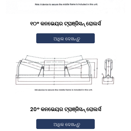
୧୦° କନଭେୟର ଟ୍ରାଞ୍ଜିସନ୍ ରୋଲର୍ସ
ଅଧିକ ଦେଖନ୍ତୁ
20° କନଭେୟର ଟ୍ରାଞ୍ଜିସନ୍ ରୋଲର୍ସ
ଅଧିକ ଦେଖନ୍ତୁ