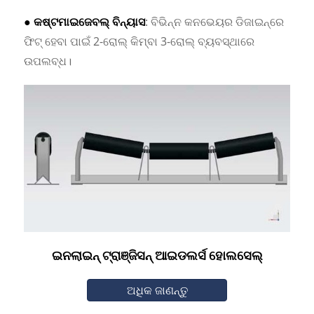
● କଷ୍ଟମାଇଜେବଲ୍ ବିନ୍ୟାସ
: ବିଭିନ୍ନ କନଭେୟର ଡିଜାଇନ୍‌ରେ
ଫିଟ୍ ହେବା ପାଇଁ 2-ରୋଲ୍ କିମ୍ବା 3-ରୋଲ୍ ବ୍ୟବସ୍ଥାରେ
ଉପଲବ୍ଧ।
ଇନଲାଇନ୍ ଟ୍ରାଞ୍ଜିସନ୍ ଆଇଡଲର୍ସ ହୋଲସେଲ୍
ଅଧିକ ଜାଣନ୍ତୁ