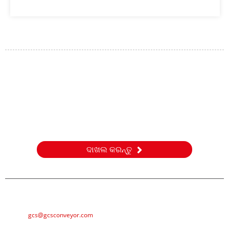
ଅନୁସନ୍ଧାନ
ଆମର ଉତ୍ପାଦ କିମ୍ବା ମୂଲ୍ୟ ତାଲିକା ବିଷୟରେ ପଚାରିବା ପାଇଁ, ଦୟାକରି
ଆପଣଙ୍କ ଇମେଲ୍ ଆମକୁ ପଠାନ୍ତୁ ଏବଂ ଆମେ 24 ଘଣ୍ଟା ମଧ୍ୟରେ
ଯୋଗାଯୋଗ କରିବୁ।
ଦାଖଲ କରନ୍ତୁ
ଇ-ମେଲ୍
gcs@gcsconveyor.com