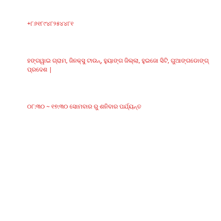
ଫୋନ୍‌
+୮୬୧୮୯୪୮୨୫୪୪୮୧
ଠିକଣା
ହଙ୍ଗୱାଇ ଗ୍ରାମ, ଜିନକ୍ସୁ ଟାଉନ୍, ହୁୟାଙ୍ଗ ଜିଲ୍ଲା, ହୁଇଜୋ ସିଟି, ଗୁଆଙ୍ଗଡୋଙ୍ଗ୍
ପ୍ରଦେଶ |
କାର୍ଯ୍ୟସମୟ
୦୮:୩୦ ~ ୧୭:୩୦ ସୋମବାର ରୁ ଶନିବାର ପର୍ଯ୍ୟନ୍ତ
ବର୍ଗଗୁଡିକ
ବେଲ୍ଟ କନଭେୟର୍
ରୋଲର କନଭେୟର୍
ଆଲୁମିନିୟମ୍ ରୋଲର୍‌
କନଭେୟର୍ ଆଇଡଲର୍
ମାଲଗାର ରୋଲର
ପ୍ରଭାବ ରୋଲର୍