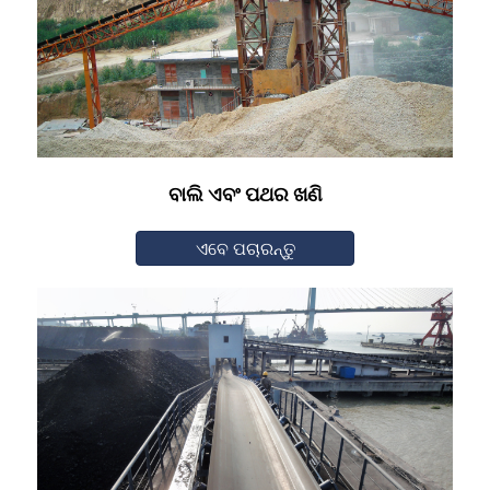
ବାଲି ଏବଂ ପଥର ଖଣି
ଏବେ ପଚାରନ୍ତୁ