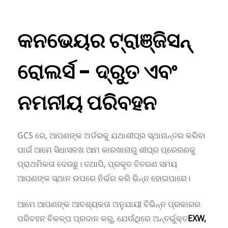
କନଭେୟର ଟ୍ରାଞ୍ଜିସନ୍
ରୋଲର୍ସ - ଦ୍ରୁତ ଏବଂ
ନମନୀୟ ପରିବହନ
GCS ରେ, ଆପଣଙ୍କ ଅର୍ଡରକୁ ଯଥାଶୀଘ୍ର ସ୍ଥାନାନ୍ତର କରିବା
ପାଇଁ ଆମେ ସିଧାସଳଖ ଆମ କାରଖାନାରୁ ଶୀଘ୍ର ପ୍ରେରଣକୁ
ପ୍ରାଥମିକତା ଦେଉଛୁ। ତଥାପି, ପ୍ରକୃତ ବିତରଣ ସମୟ
ଆପଣଙ୍କ ସ୍ଥାନ ଉପରେ ନିର୍ଭର କରି ଭିନ୍ନ ହୋଇପାରେ।
ଆମେ ଆପଣଙ୍କ ଆବଶ୍ୟକତା ଅନୁଯାୟୀ ବିଭିନ୍ନ ପ୍ରକାରର
ପରିବହନ ବିକଳ୍ପ ପ୍ରଦାନ କରୁ, ଯେଉଁଥିରେ ଅନ୍ତର୍ଭୁକ୍ତ
EXW,