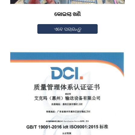
କୋଇଲା ଖଣି
ଏବେ ପଚାରନ୍ତୁ