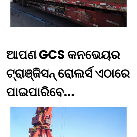
ଆପଣ GCS କନଭେୟର
ଟ୍ରାଞ୍ଜିସନ୍ ରୋଲର୍ସ ଏଠାରେ
ପାଇପାରିବେ...