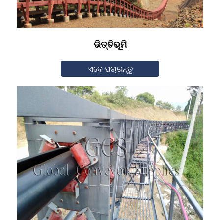
ଭିତ୍ତିଭୂମି
ଏବେ ପଚାରନ୍ତୁ