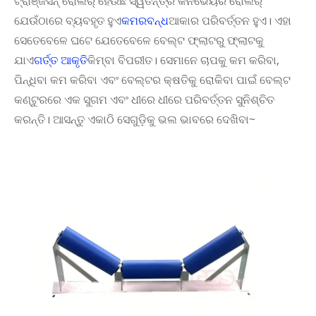
ଟ୍ରାଞ୍ଜିସନ୍ ରୋଲର୍ ହେଉଛି ସ୍ୱତନ୍ତ୍ର କନଭେୟର ରୋଲର୍
ଯେଉଁଠାରେ ବ୍ୟବହୃତ ହୁଏ
କମରବନ୍ଧ
ଆକାର ପରିବର୍ତ୍ତନ ହୁଏ। ଏହା
ସେତେବେଳେ ଘଟେ ଯେତେବେଳେ ବେଲ୍ଟ ଫ୍ଲାଟରୁ ଫ୍ଲାଟକୁ
ଯାଏ
ଗର୍ତ୍ତ ଆକୃତି
କିମ୍ବା ବିପରୀତ। ସେମାନେ ଚାପକୁ କମ କରିବା,
ପିନ୍ଧିବା କମ କରିବା ଏବଂ ବେଲ୍ଟର କ୍ଷତିକୁ ରୋକିବା ପାଇଁ ବେଲ୍ଟ
କଣ୍ଟୁରରେ ଏକ ସୁଗମ ଏବଂ ଧୀରେ ଧୀରେ ପରିବର୍ତ୍ତନ ସୁନିଶ୍ଚିତ
କରନ୍ତି। ଆସନ୍ତୁ ଏକାଠି ସେଗୁଡ଼ିକୁ ଭଲ ଭାବରେ ଦେଖିବା~