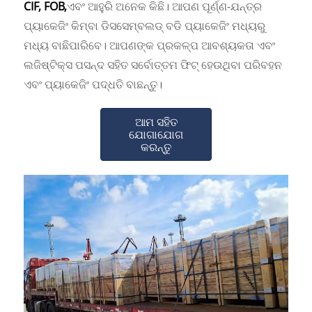
CIF, FOB,
ଏବଂ ଆହୁରି ଅନେକ କିଛି। ଆପଣ ପୂର୍ଣ୍ଣ-ଯନ୍ତ୍ର
ପ୍ୟାକେଜିଂ କିମ୍ବା ଡିସସେମ୍ବଲଡ୍ ବଡି ପ୍ୟାକେଜିଂ ମଧ୍ୟରୁ
ମଧ୍ୟ ବାଛିପାରିବେ। ଆପଣଙ୍କ ପ୍ରକଳ୍ପ ଆବଶ୍ୟକତା ଏବଂ
ଲଜିଷ୍ଟିକ୍ସ ପସନ୍ଦ ସହିତ ସର୍ବୋତ୍ତମ ଫିଟ୍ ହେଉଥିବା ପରିବହନ
ଏବଂ ପ୍ୟାକେଜିଂ ପଦ୍ଧତି ବାଛନ୍ତୁ।
ଆମ ସହିତ
ଯୋଗାଯୋଗ
କରନ୍ତୁ