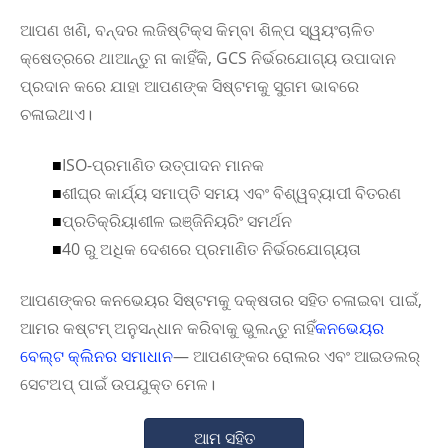
ଆପଣ ଖଣି, ବନ୍ଦର ଲଜିଷ୍ଟିକ୍ସ କିମ୍ବା ଶିଳ୍ପ ସ୍ୱୟଂଚାଳିତ
କ୍ଷେତ୍ରରେ ଥାଆନ୍ତୁ ନା କାହିଁକି, GCS ନିର୍ଭରଯୋଗ୍ୟ ଉପାଦାନ
ପ୍ରଦାନ କରେ ଯାହା ଆପଣଙ୍କ ସିଷ୍ଟମକୁ ସୁଗମ ଭାବରେ
ଚଳାଇଥାଏ।
■
ISO-ପ୍ରମାଣିତ ଉତ୍ପାଦନ ମାନକ
■
ଶୀଘ୍ର କାର୍ଯ୍ୟ ସମାପ୍ତି ସମୟ ଏବଂ ବିଶ୍ୱବ୍ୟାପୀ ବିତରଣ
■
ପ୍ରତିକ୍ରିୟାଶୀଳ ଇଞ୍ଜିନିୟରିଂ ସମର୍ଥନ
■
40 ରୁ ଅଧିକ ଦେଶରେ ପ୍ରମାଣିତ ନିର୍ଭରଯୋଗ୍ୟତା
ଆପଣଙ୍କର କନଭେୟର ସିଷ୍ଟମକୁ ଦକ୍ଷତାର ସହିତ ଚଳାଇବା ପାଇଁ,
ଆମର କଷ୍ଟମ୍ ଅନୁସନ୍ଧାନ କରିବାକୁ ଭୁଲନ୍ତୁ ନାହିଁ
କନଭେୟର
ବେଲ୍ଟ କ୍ଲିନର ସମାଧାନ
— ଆପଣଙ୍କର ରୋଲର ଏବଂ ଆଇଡଲର୍
ସେଟଅପ୍ ପାଇଁ ଉପଯୁକ୍ତ ମେଳ।
ଆମ ସହିତ