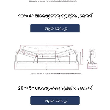
୧୦°±୫° ଆଡଜଷ୍ଟେବଲ୍ ଟ୍ରାଞ୍ଜିସନ୍ ରୋଲର୍ସ
ଅଧିକ ଦେଖନ୍ତୁ
20°±5° ଆଡଜଷ୍ଟେବଲ୍ ଟ୍ରାଞ୍ଜିସନ୍ ରୋଲର୍ସ
ଅଧିକ ଦେଖନ୍ତୁ