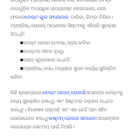
ଧାରଗୁଡ଼ିକ ଅତ୍ୟଧିକ ଚାପଗ୍ରସ୍ତ ହୋଇପାରେ, ଯାହା
ଫଳରେ
ବେଲ୍ଟ ଭୁଲ ସଂଯୋଜନା
, ଟାଣିବା, କିମ୍ବା ଚିରିବା।
ଟ୍ରାଞ୍ଜିସନ୍ ରୋଲର୍ ଆପଣଙ୍କ ସିଷ୍ଟମକୁ ଏହିପରି ସୁରକ୍ଷା
ଦିଅନ୍ତି:
■
ବେଲ୍ଟ ଧାରର ଟେନସନ୍ ହ୍ରାସ କରିବା
■
ବେଲ୍ଟର ଜୀବନ ବୃଦ୍ଧି
■
ଲୋଡ୍ ସ୍ଥିରତାରେ ଉନ୍ନତି
■
ଟ୍ରାଞ୍ଜିସନ୍ ଜୋନ୍ ମଧ୍ୟରେ ସୁଗମ କାର୍ଯ୍ୟ ସୁନିଶ୍ଚିତ
କରିବା
କିଛି କ୍ଷେତ୍ରରେ,
ବେଲ୍ଟ ଗାଇଡ୍ ରୋଲର୍ସ
ଆପଣଙ୍କ ବେଲ୍ଟକୁ
ମଧ୍ୟ ସୁରକ୍ଷିତ ରଖନ୍ତୁ ଏବଂ ସିଷ୍ଟମର ଦକ୍ଷତା ଉନ୍ନତ
କରନ୍ତୁ। ବିଶେଷଜ୍ଞ ପରାମର୍ଶ ଏବଂ ଏକ ପାଇଁ ଆମ ସହିତ
ଯୋଗାଯୋଗ କରନ୍ତୁ
କଷ୍ଟମ୍ ରୋଲର ସମାଧାନ
ଆପଣଙ୍କର
କନଭେୟର ସେଟଅପ୍ ପାଇଁ ତିଆରି।