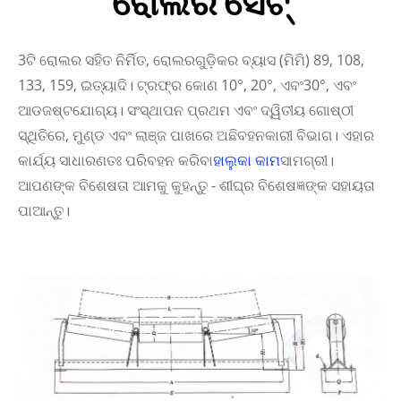
ରୋଲର ସେଟ୍
3ଟି ରୋଲର ସହିତ ନିର୍ମିତ, ରୋଲରଗୁଡ଼ିକର ବ୍ୟାସ (ମିମି) 89, 108,
133, 159, ଇତ୍ୟାଦି। ଟ୍ରଫ୍‌ର କୋଣ 10°, 20°, ଏବଂ
30°, ଏବଂ
ଆଡଜଷ୍ଟଯୋଗ୍ୟ। ସଂସ୍ଥାପନ ପ୍ରଥମ ଏବଂ ଦ୍ୱିତୀୟ ଗୋଷ୍ଠୀ
ସ୍ଥିତିରେ, ମୁଣ୍ଡ ଏବଂ ଲାଞ୍ଜ ପାଖରେ ଅଛି
ବହନକାରୀ ବିଭାଗ। ଏହାର
କାର୍ଯ୍ୟ ସାଧାରଣତଃ ପରିବହନ କରିବା
ହାଲୁକା କାମ
ସାମଗ୍ରୀ।
ଆପଣଙ୍କ ବିଶେଷତା ଆମକୁ କୁହନ୍ତୁ - ଶୀଘ୍ର ବିଶେଷଜ୍ଞଙ୍କ ସହାୟତା
ପାଆନ୍ତୁ।