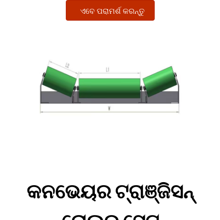
ଏବେ ପରାମର୍ଶ କରନ୍ତୁ
କନଭେୟର ଟ୍ରାଞ୍ଜିସନ୍