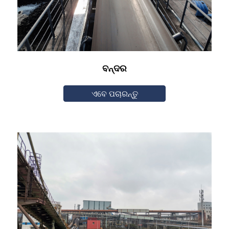
ବନ୍ଦର
ଏବେ ପଚାରନ୍ତୁ