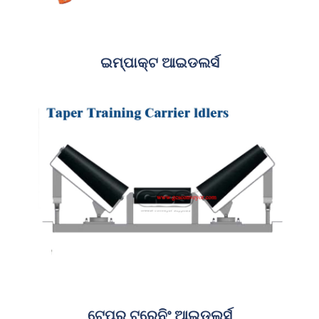
ଇମ୍ପାକ୍ଟ ଆଇଡଲର୍ସ
ଟେପର୍ ଟ୍ରେନିଂ ଆଇଡଲର୍ସ