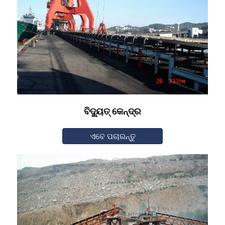
ବିଦ୍ୟୁତ୍ କେନ୍ଦ୍ର
ଏବେ ପଚାରନ୍ତୁ