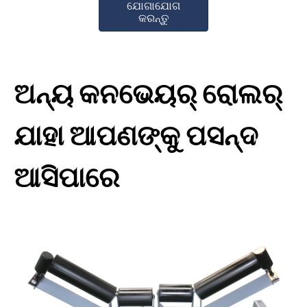
ଯୋଗାଯୋଗ
କରନ୍ତୁ
ଅନ୍ୟ କନଭେୟର୍ ରୋଲର୍
ଯାହା ଆପଣଙ୍କୁ ପସନ୍ଦ
ଆସିପାରେ