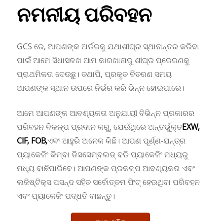
ନମନୀୟ ପରିବହନ
GCS ରେ, ଆପଣଙ୍କ ଅର୍ଡରକୁ ଯଥାଶୀଘ୍ର ସ୍ଥାନାନ୍ତର କରିବା
ପାଇଁ ଆମେ ସିଧାସଳଖ ଆମ କାରଖାନାରୁ ଶୀଘ୍ର ପ୍ରେରଣକୁ
ପ୍ରାଥମିକତା ଦେଉଛୁ। ତଥାପି, ପ୍ରକୃତ ବିତରଣ ସମୟ
ଆପଣଙ୍କ ସ୍ଥାନ ଉପରେ ନିର୍ଭର କରି ଭିନ୍ନ ହୋଇପାରେ।
ଆମେ ଆପଣଙ୍କ ଆବଶ୍ୟକତା ଅନୁଯାୟୀ ବିଭିନ୍ନ ପ୍ରକାରର
ପରିବହନ ବିକଳ୍ପ ପ୍ରଦାନ କରୁ, ଯେଉଁଥିରେ ଅନ୍ତର୍ଭୁକ୍ତ
EXW,
CIF, FOB,
ଏବଂ ଆହୁରି ଅନେକ କିଛି। ଆପଣ ପୂର୍ଣ୍ଣ-ଯନ୍ତ୍ର
ପ୍ୟାକେଜିଂ କିମ୍ବା ଡିସସେମ୍ବଲଡ୍ ବଡି ପ୍ୟାକେଜିଂ ମଧ୍ୟରୁ
ମଧ୍ୟ ବାଛିପାରିବେ। ଆପଣଙ୍କ ପ୍ରକଳ୍ପ ଆବଶ୍ୟକତା ଏବଂ
ଲଜିଷ୍ଟିକ୍ସ ପସନ୍ଦ ସହିତ ସର୍ବୋତ୍ତମ ଫିଟ୍ ହେଉଥିବା ପରିବହନ
ଏବଂ ପ୍ୟାକେଜିଂ ପଦ୍ଧତି ବାଛନ୍ତୁ।