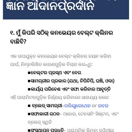
ଜ୍ଞାନ ଆଦାନପ୍ରଦାନ
୧. ମୁଁ କିପରି ସଠିକ୍ କନଭେୟର ବେଲ୍ଟ କ୍ଲିନର
ବାଛିବି?
ଏକ ଉପଯୁକ୍ତ କନଭେୟର ବେଲ୍ଟ କ୍ଲିନର ଚୟନ କରିବା
ପାଇଁ, ନିମ୍ନଲିଖିତ କାରଣଗୁଡ଼ିକ ବିଚାର କରନ୍ତୁ:
■
ବେଲ୍ଟର ପ୍ରସ୍ଥ ଏବଂ ବେଗ
■
ସାମଗ୍ରୀର ପ୍ରକାର (ଯଥା, ଚିପିଚିପି, ଘଷି, ଓଦା)
■
କାର୍ଯ୍ୟ ପରିବେଶ ଏବଂ ସଫା କରିବାର ଆବୃତ୍ତି
ଏହି ପାରାମିଟରଗୁଡ଼ିକ ନିର୍ଣ୍ଣୟ କରିବାରେ ସାହାଯ୍ୟ କରେ:
■ ବ୍ଲେଡ୍ ସାମଗ୍ରୀ
–
ପଲିୟୁରେଥେନ
or
ରବର
■
ସଫାକାରୀ ଗଠନ
– ଆକାର, ଟେନସନିଂ ସିଷ୍ଟମ, ଏବଂ
ବ୍ଲେଡ୍ ସ୍ଥିତି
■
ସଂସ୍ଥାପନ ପଦ୍ଧତି
– ପ୍ରାଥମିକ କିମ୍ବା ଦ୍ୱିତୀୟ