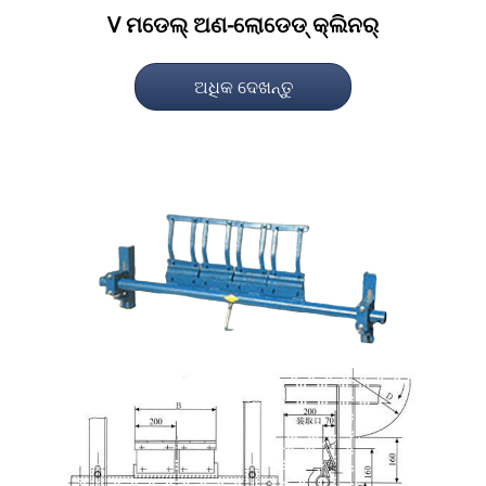
V ମଡେଲ୍ ଅଣ-ଲୋଡେଡ୍ କ୍ଲିନର୍
ଅଧିକ ଦେଖନ୍ତୁ