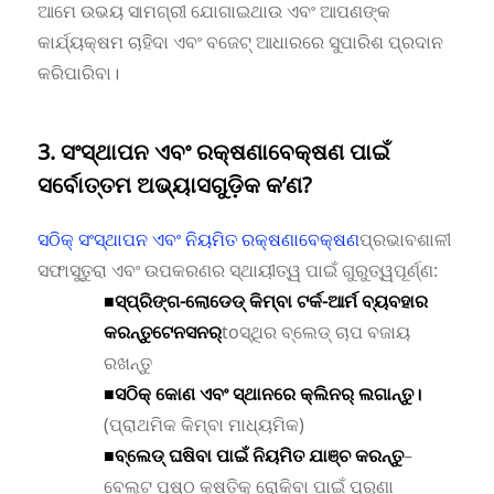
ଆମେ ଉଭୟ ସାମଗ୍ରୀ ଯୋଗାଇଥାଉ ଏବଂ ଆପଣଙ୍କ
କାର୍ଯ୍ୟକ୍ଷମ ଚାହିଦା ଏବଂ ବଜେଟ୍ ଆଧାରରେ ସୁପାରିଶ ପ୍ରଦାନ
କରିପାରିବା।
3. ସଂସ୍ଥାପନ ଏବଂ ରକ୍ଷଣାବେକ୍ଷଣ ପାଇଁ
ସର୍ବୋତ୍ତମ ଅଭ୍ୟାସଗୁଡ଼ିକ କ’ଣ?
ସଠିକ୍ ସଂସ୍ଥାପନ ଏବଂ ନିୟମିତ ରକ୍ଷଣାବେକ୍ଷଣ
ପ୍ରଭାବଶାଳୀ
ସଫାସୁତୁରା ଏବଂ ଉପକରଣର ସ୍ଥାୟୀତ୍ୱ ପାଇଁ ଗୁରୁତ୍ୱପୂର୍ଣ୍ଣ:
■
ସ୍ପ୍ରିଙ୍ଗ-ଲୋଡେଡ୍ କିମ୍ବା ଟର୍କ-ଆର୍ମ ବ୍ୟବହାର
କରନ୍ତୁ
ଟେନସନର୍
to
ସ୍ଥିର ବ୍ଲେଡ୍ ଚାପ ବଜାୟ
ରଖନ୍ତୁ
■
ସଠିକ୍ କୋଣ ଏବଂ ସ୍ଥାନରେ କ୍ଲିନର୍ ଲଗାନ୍ତୁ।
(ପ୍ରାଥମିକ କିମ୍ବା ମାଧ୍ୟମିକ)
■
ବ୍ଲେଡ୍ ଘଷିବା ପାଇଁ ନିୟମିତ ଯାଞ୍ଚ କରନ୍ତୁ
–
ବେଲ୍ଟ ପୃଷ୍ଠ କ୍ଷତିକୁ ରୋକିବା ପାଇଁ ପୁରୁଣା