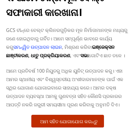
ସଫାକାରୀ କାରଖାନା।
GCS ଚୀନ୍‌ରେ ବେଲ୍ଟ କ୍ଲିନରଗୁଡ଼ିକର ମୂଳ ନିର୍ମାତାମାନଙ୍କ ମଧ୍ୟରୁ
ଜଣେ ହୋଇଥିବାରୁ ଗର୍ବିତ। ଆମେ ସମ୍ପୂର୍ଣ୍ଣ ଭାବରେ କାର୍ଯ୍ୟ
କରୁ
ସମନ୍ୱିତ ଉତ୍ପାଦନ ଲାଇନ
, ମିଶ୍ରଣ କରିବା
ଇଞ୍ଜେକ୍ସନ
ଛାଞ୍ଚୀକରଣ
,
ଧାତୁ ପ୍ରକ୍ରିୟାକରଣ
, ଏବଂ
ସଭା
ଗୋଟିଏ ଛାତ ତଳେ ।
ଆମେ ପ୍ରତିବର୍ଷ 100 ନିୟୁତରୁ ଅଧିକ ୟୁନିଟ୍ ଉତ୍ପାଦନ କରୁ। ଏହା
ଆମର ସ୍ଥାନୀୟ ଏବଂ ବିଶ୍ୱସ୍ତରୀୟ ଅଂଶୀଦାରମାନଙ୍କ ପାଇଁ ଏକ
ସ୍ଥିର ଯୋଗାଣ ଯୋଗାଇବାରେ ସାହାଯ୍ୟ କରେ। ଆମର ଦକ୍ଷ
ଉତ୍ପାଦନ ବ୍ୟବସ୍ଥା ଆମକୁ ଗୁଣବତ୍ତା ସହିତ କୌଣସି ପ୍ରକାରର
ଆପତ୍ତି ନକରି ଜରୁରୀ ସମୟସୀମା ପୂରଣ କରିବାକୁ ଅନୁମତି ଦିଏ।
ଆମ ସହିତ ଯୋଗାଯୋଗ କରନ୍ତୁ