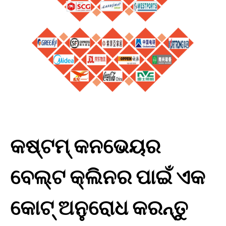
କଷ୍ଟମ୍ କନଭେୟର
ବେଲ୍ଟ କ୍ଲିନର ପାଇଁ ଏକ
କୋଟ୍ ଅନୁରୋଧ କରନ୍ତୁ