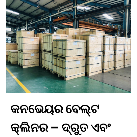
କନଭେୟର ବେଲ୍ଟ
କ୍ଲିନର – ଦ୍ରୁତ ଏବଂ