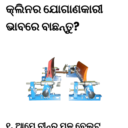
କ୍ଲିନର ଯୋଗାଣକାରୀ
ଭାବରେ ବାଛନ୍ତୁ?
୧. ଆମେ ଚୀନ୍‌ର ମୂଳ ବେଲ୍ଟ