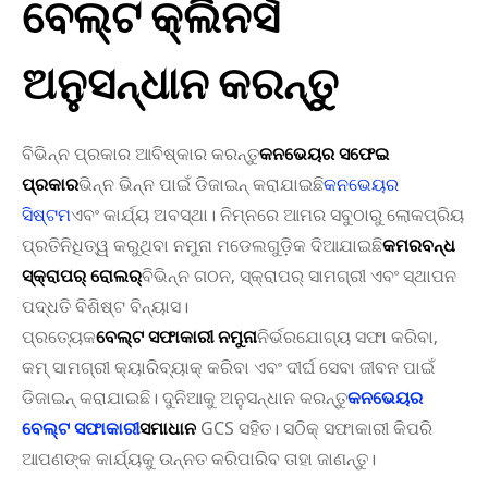
ବେଲ୍ଟ କ୍ଲିନର୍ସ
ଅନୁସନ୍ଧାନ କରନ୍ତୁ
ବିଭିନ୍ନ ପ୍ରକାର ଆବିଷ୍କାର କରନ୍ତୁ
କନଭେୟର ସଫେଇ
ପ୍ରକାର
ଭିନ୍ନ ଭିନ୍ନ ପାଇଁ ଡିଜାଇନ୍ କରାଯାଇଛି
କନଭେୟର
ସିଷ୍ଟମ
ଏବଂ କାର୍ଯ୍ୟ ଅବସ୍ଥା। ନିମ୍ନରେ ଆମର ସବୁଠାରୁ ଲୋକପ୍ରିୟ
ପ୍ରତିନିଧିତ୍ୱ କରୁଥିବା ନମୁନା ମଡେଲଗୁଡ଼ିକ ଦିଆଯାଇଛି
କମରବନ୍ଧ
ସ୍କ୍ରାପର୍ ରୋଲର୍
ବିଭିନ୍ନ ଗଠନ, ସ୍କ୍ରାପର୍ ସାମଗ୍ରୀ ଏବଂ ସ୍ଥାପନ
ପଦ୍ଧତି ବିଶିଷ୍ଟ ବିନ୍ୟାସ।
ପ୍ରତ୍ୟେକ
ବେଲ୍ଟ ସଫାକାରୀ ନମୁନା
ନିର୍ଭରଯୋଗ୍ୟ ସଫା କରିବା,
କମ୍ ସାମଗ୍ରୀ କ୍ୟାରିବ୍ୟାକ୍ କରିବା ଏବଂ ଦୀର୍ଘ ସେବା ଜୀବନ ପାଇଁ
ଡିଜାଇନ୍ କରାଯାଇଛି। ଦୁନିଆକୁ ଅନୁସନ୍ଧାନ କରନ୍ତୁ
କନଭେୟର
ବେଲ୍ଟ ସଫାକାରୀ
ସମାଧାନ
GCS ସହିତ। ସଠିକ୍ ସଫାକାରୀ କିପରି
ଆପଣଙ୍କ କାର୍ଯ୍ୟକୁ ଉନ୍ନତ କରିପାରିବ ତାହା ଜାଣନ୍ତୁ।