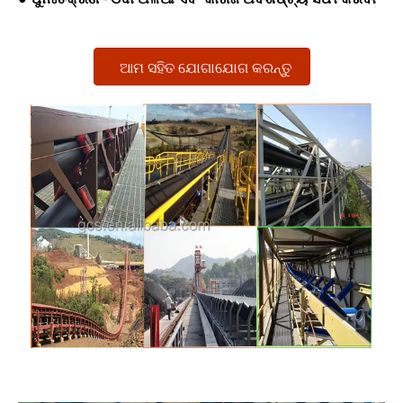
ଆମ ସହିତ ଯୋଗାଯୋଗ କରନ୍ତୁ