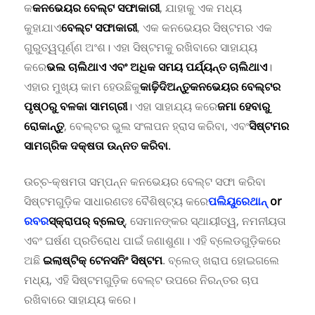
କ
କନଭେୟର ବେଲ୍ଟ ସଫାକାରୀ
, ଯାହାକୁ ଏକ ମଧ୍ୟ
କୁହାଯାଏ
ବେଲ୍ଟ ସଫାକାରୀ
, ଏକ କନଭେୟର ସିଷ୍ଟମର ଏକ
ଗୁରୁତ୍ୱପୂର୍ଣ୍ଣ ଅଂଶ। ଏହା ସିଷ୍ଟମକୁ ରଖିବାରେ ସାହାଯ୍ୟ
କରେ
ଭଲ ଚାଲିଥାଏ ଏବଂ ଅଧିକ ସମୟ ପର୍ଯ୍ୟନ୍ତ ଚାଲିଥାଏ
।
ଏହାର ମୁଖ୍ୟ କାମ ହେଉଛି
କୁ
କାଢ଼ିଦିଅନ୍ତୁ
କନଭେୟର ବେଲ୍ଟର
ପୃଷ୍ଠରୁ ବଳକା ସାମଗ୍ରୀ
। ଏହା ସାହାଯ୍ୟ କରେ
ଜମା ହେବାରୁ
ରୋକାନ୍ତୁ
, ବେଲ୍ଟର ଭୁଲ ସଂଳାପନ ହ୍ରାସ କରିବା, ଏବଂ
ସିଷ୍ଟମର
ସାମଗ୍ରିକ ଦକ୍ଷତା ଉନ୍ନତ କରିବା
.
ଉଚ୍ଚ-କ୍ଷମତା ସମ୍ପନ୍ନ କନଭେୟର ବେଲ୍ଟ ସଫା କରିବା
ସିଷ୍ଟମଗୁଡ଼ିକ ସାଧାରଣତଃ ବୈଶିଷ୍ଟ୍ୟ କରେ
ପଲିୟୁରେଥାନ୍
or
ରବର
ସ୍କ୍ରାପର୍ ବ୍ଲେଡ୍
, ସେମାନଙ୍କର ସ୍ଥାୟୀତ୍ୱ, ନମନୀୟତା
ଏବଂ ଘର୍ଷଣ ପ୍ରତିରୋଧ ପାଇଁ ଜଣାଶୁଣା। ଏହି ବ୍ଲେଡଗୁଡ଼ିକରେ
ଅଛି
ଇଲାଷ୍ଟିକ୍ ଟେନସନିଂ ସିଷ୍ଟମ
. ବ୍ଲେଡ୍ ଖରାପ ହୋଇଗଲେ
ମଧ୍ୟ, ଏହି ସିଷ୍ଟମଗୁଡ଼ିକ ବେଲ୍ଟ ଉପରେ ନିରନ୍ତର ଚାପ
ରଖିବାରେ ସାହାଯ୍ୟ କରେ।