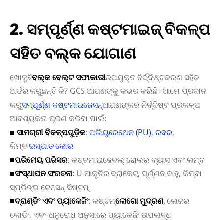
2. ସମ୍ପୂର୍ଣ୍ଣ କଷ୍ଟମାଇଜ୍ ବିକଳ୍ପ
ସହିତ ବଲ୍କ ଯୋଗାଣ
ଖୋଜୁଛି
ବଲ୍କ ବେଲ୍ଟ ସଫାକାରୀ
ଉପଯୁକ୍ତ ନିର୍ଦ୍ଦିଷ୍ଟକରଣ ସହିତ
ଅର୍ଡର କରୁଛନ୍ତି କି? GCS ଆପଣଙ୍କୁ କଭର କରିଛି। ଆମେ ପ୍ରଦାନ
କରୁ
ସମ୍ପୂର୍ଣ୍ଣ କଷ୍ଟମାଇଜେସନ୍
ଆପଣଙ୍କର ନିର୍ଦ୍ଦିଷ୍ଟ ପ୍ରକଳ୍ପ
ଆବଶ୍ୟକତା ପୂରଣ କରିବା ପାଇଁ:
■ ସାମଗ୍ରୀ ବିକଳ୍ପଗୁଡ଼ିକ
:
ପଲିୟୁରେଥେନ (PU)
,
ରବର
,
କିମ୍ବା
ଇସ୍ପାତ କୋର
■
ପରିମେୟ ପରିସର
: କଷ୍ଟମାଇଜେବଲ୍ ରୋଲର ବ୍ୟାସ ଏବଂ ଲମ୍ବ
■
ସଂସ୍ଥାପନ ସଂରଚନା
: U-ଆକୃତିର ବ୍ରାକେଟ୍, ଘୂର୍ଣ୍ଣନ ବାହୁ, କିମ୍ବା
ସ୍ପ୍ରିଙ୍ଗ ଟେନସନ୍ ସିଷ୍ଟମ୍
■
ବ୍ରାଣ୍ଡିଂ ଏବଂ ପ୍ୟାକେଜିଂ
: କଷ୍ଟମ୍
ଲୋଗୋ ମୁଦ୍ରଣ
, ଲେଜର
କୋଡିଂ, ଏବଂ ଅନୁରୋଧ ଅନୁସାରେ ପ୍ୟାକେଜିଂ ଉପଲବ୍ଧ