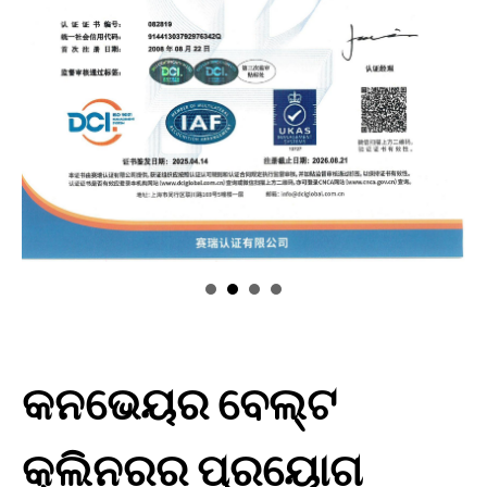
କନଭେୟର ବେଲ୍ଟ
କ୍ଲିନରର ପ୍ରୟୋଗ