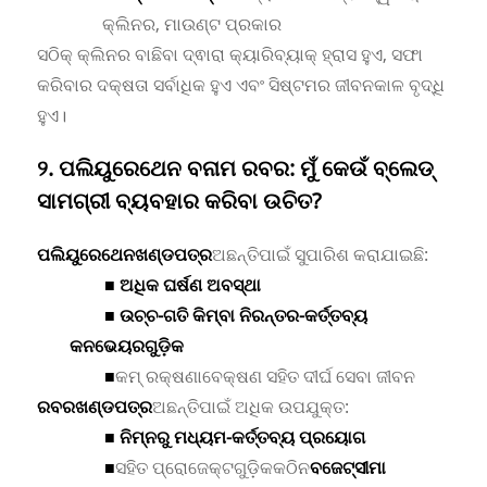
କ୍ଲିନର, ମାଉଣ୍ଟ ପ୍ରକାର
ସଠିକ୍ କ୍ଲିନର ବାଛିବା ଦ୍ଵାରା କ୍ୟାରିବ୍ୟାକ୍ ହ୍ରାସ ହୁଏ, ସଫା
କରିବାର ଦକ୍ଷତା ସର୍ବାଧିକ ହୁଏ ଏବଂ ସିଷ୍ଟମର ଜୀବନକାଳ ବୃଦ୍ଧି
ହୁଏ।
୨. ପଲିୟୁରେଥେନ ବନାମ ରବର: ମୁଁ କେଉଁ ବ୍ଲେଡ୍
ସାମଗ୍ରୀ ବ୍ୟବହାର କରିବା ଉଚିତ?
ପଲିୟୁରେଥେନ
ଖଣ୍ଡପତ୍ର
ଅଛନ୍ତି
ପାଇଁ ସୁପାରିଶ କରାଯାଇଛି:
■ ଅଧିକ ଘର୍ଷଣ ଅବସ୍ଥା
■ ଉଚ୍ଚ-ଗତି କିମ୍ବା ନିରନ୍ତର-କର୍ତ୍ତବ୍ୟ
କନଭେୟରଗୁଡ଼ିକ
■
କମ୍ ରକ୍ଷଣାବେକ୍ଷଣ ସହିତ ଦୀର୍ଘ ସେବା ଜୀବନ
ରବର
ଖଣ୍ଡପତ୍ର
ଅଛନ୍ତି
ପାଇଁ ଅଧିକ ଉପଯୁକ୍ତ:
■ ନିମ୍ନରୁ ମଧ୍ୟମ-କର୍ତ୍ତବ୍ୟ ପ୍ରୟୋଗ
■
ସହିତ ପ୍ରୋଜେକ୍ଟଗୁଡ଼ିକ
କଠିନ
ବଜେଟ୍
ସୀମା