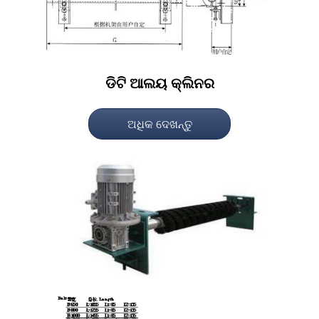
ଡିଟି ଆଲୟ କ୍ଲିନର
ଅଧିକ ଦେଖନ୍ତୁ