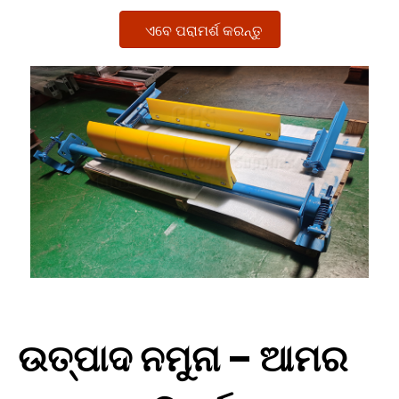
ଏବେ ପରାମର୍ଶ କରନ୍ତୁ
ଉତ୍ପାଦ ନମୁନା – ଆମର