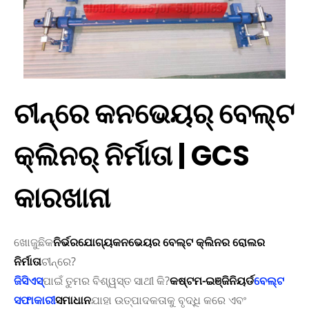
ଚୀନ୍‌ରେ କନଭେୟର୍‌ ବେଲ୍ଟ
କ୍ଲିନର୍ ନିର୍ମାତା | GCS
କାରଖାନା
ଖୋଜୁଛି
କ
ନିର୍ଭରଯୋଗ୍ୟ
କନଭେୟର ବେଲ୍ଟ କ୍ଲିନର ରୋଲର
ନିର୍ମାତା
ଚୀନ୍‌ରେ?
ଜିସିଏସ୍
ପାଇଁ ତୁମର ବିଶ୍ୱସ୍ତ ସାଥୀ କି?
କଷ୍ଟମ-ଇଞ୍ଜିନିୟର୍ଡ
ବେଲ୍ଟ
ସଫାକାରୀ
ସମାଧାନ
ଯାହା ଉତ୍ପାଦକତାକୁ ବୃଦ୍ଧି କରେ ଏବଂ