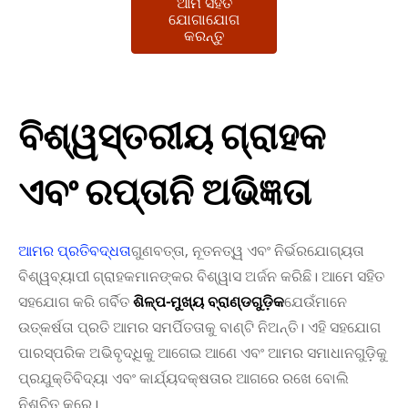
ଆମ ସହିତ
ଯୋଗାଯୋଗ
କରନ୍ତୁ
ବିଶ୍ୱସ୍ତରୀୟ ଗ୍ରାହକ
ଏବଂ ରପ୍ତାନି ଅଭିଜ୍ଞତା
ଆମର ପ୍ରତିବଦ୍ଧତା
ଗୁଣବତ୍ତା, ନୂତନତ୍ୱ ଏବଂ ନିର୍ଭରଯୋଗ୍ୟତା
ବିଶ୍ୱବ୍ୟାପୀ ଗ୍ରାହକମାନଙ୍କର ବିଶ୍ୱାସ ଅର୍ଜନ କରିଛି। ଆମେ ସହିତ
ସହଯୋଗ କରି ଗର୍ବିତ
ଶିଳ୍ପ-ମୁଖ୍ୟ ବ୍ରାଣ୍ଡଗୁଡ଼ିକ
ଯେଉଁମାନେ
ଉତ୍କର୍ଷତା ପ୍ରତି ଆମର ସମର୍ପିତତାକୁ ବାଣ୍ଟି ନିଅନ୍ତି। ଏହି ସହଯୋଗ
ପାରସ୍ପରିକ ଅଭିବୃଦ୍ଧିକୁ ଆଗେଇ ଆଣେ ଏବଂ ଆମର ସମାଧାନଗୁଡ଼ିକୁ
ପ୍ରଯୁକ୍ତିବିଦ୍ୟା ଏବଂ କାର୍ଯ୍ୟଦକ୍ଷତାର ଆଗରେ ରଖେ ବୋଲି
ନିଶ୍ଚିତ କରେ।