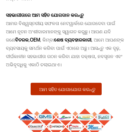
ସହଭାଗୀତାରେ ଆମ ସହିତ ଯୋଗଦାନ କରନ୍ତୁ
ଆମର ବିଶ୍ୱସ୍ତରୀୟ ସଫଳତା ନେଟୱାର୍କରେ ଯୋଗଦେବା ପାଇଁ
ଆମେ ନୂତନ ଅଂଶୀଦାରମାନଙ୍କୁ ସ୍ୱାଗତ କରୁଛୁ। ଆପଣ ଯଦି
ଜଣେ
ବିତରକ
,
OEM
, କିମ୍ବା
ଶେଷ ବ୍ୟବହାରକାରୀ
, ଆମେ ଆପଣଙ୍କ
ବ୍ୟବସାୟକୁ ସମର୍ଥନ କରିବା ପାଇଁ ଏଠାରେ ଅଛୁ। ଆସନ୍ତୁ ଏକ ଦୃଢ଼,
ଦୀର୍ଘକାଳୀନ ସହଭାଗୀତା ଗଠନ କରିବା ଯାହା ଦକ୍ଷତା, ନବସୃଜନ ଏବଂ
ଅଭିବୃଦ୍ଧିକୁ ଏକାଠି ଚଲାଇଥାଏ।
ଆମ ସହିତ ଯୋଗାଯୋଗ କରନ୍ତୁ