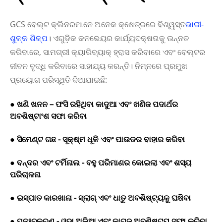
GCS ବେଲ୍ଟ କ୍ଲିନରମାନେ ଅନେକ କ୍ଷେତ୍ରରେ ବିଶ୍ୱସ୍ତ
ଭାରୀ-
ଶୁଳ୍କ ଶିଳ୍ପ
। ଏଗୁଡ଼ିକ କନଭେୟର କାର୍ଯ୍ୟଦକ୍ଷତାକୁ ଉନ୍ନତ
କରିବାରେ, ସାମଗ୍ରୀ କ୍ୟାରିବ୍ୟାକ୍ ହ୍ରାସ କରିବାରେ ଏବଂ ବେଲ୍ଟର
ଜୀବନ ବୃଦ୍ଧି କରିବାରେ ସାହାଯ୍ୟ କରନ୍ତି। ନିମ୍ନରେ ପ୍ରମୁଖ
ପ୍ରୟୋଗ ପରିସ୍ଥିତି ଦିଆଯାଇଛି:
● ଖଣି ଖନନ – ଫସି ରହିଥିବା କାଦୁଆ ଏବଂ ଖଣିଜ ପଦାର୍ଥର
ଅବଶିଷ୍ଟାଂଶ ସଫା କରିବା
● ସିମେଣ୍ଟ ଗଛ - ସୂକ୍ଷ୍ମ ଧୂଳି ଏବଂ ପାଉଡର ବାହାର କରିବା
● ବନ୍ଦର ଏବଂ ଟର୍ମିନାଲ - ବହୁ ପରିମାଣର କୋଇଲା ଏବଂ ଶସ୍ୟ
ପରିଚାଳନା
● ଇସ୍ପାତ କାରଖାନା - ସ୍ଲାଗ୍ ଏବଂ ଧାତୁ ଅବଶିଷ୍ଟ୍ୟକୁ ଘଷିବା
● ପୁନଃଚକ୍ରଣ - ଓଦା ଅଳିଆ ଏବଂ କାଗଜ ଅବଶିଷ୍ଟ୍ୟ ସଫା କରିବା