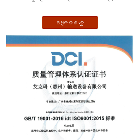
ଅଧିକ ଜାଣନ୍ତୁ