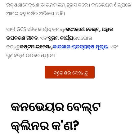
ରକ୍ଷଣାବେକ୍ଷଣ ଡାଉନଟାଇମ୍ ହ୍ରାସ କରେ। କନଭେୟର ଶିଳ୍ପରେ
ଆମର ବହୁ ବର୍ଷର ଅଭିଜ୍ଞତା ଅଛି।
ପାଇଁ GCS ସହିତ କାର୍ଯ୍ୟ କରନ୍ତୁ
ସଫାକାରୀ ବେଲ୍ଟ, ଅଧିକ
ଉପକରଣ ଜୀବନ
, ଏବଂ
ସୁଗମ କାର୍ଯ୍ୟ
ଉପଭୋଗ
କରନ୍ତୁ
କଷ୍ଟମାଇଜେସନ୍,
କାରଖାନା-ପ୍ରତ୍ୟକ୍ଷ ମୂଲ୍ୟ
, ଏବଂ
ଗୁଣବତ୍ତା ଉପରେ ଧ୍ୟାନ।
ବ୍ରୋଶର ଦେଖନ୍ତୁ
କନଭେୟର ବେଲ୍ଟ
କ୍ଲିନର କ'ଣ?