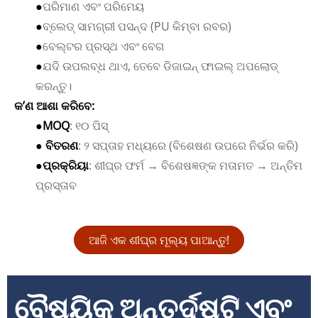
●
ପରିମାଣ ଏବଂ ପରିମେୟ
●
ବ୍ଲେଡ୍ ସାମଗ୍ରୀ ପସନ୍ଦ (PU କିମ୍ବା ରବର)
●
ବେଲ୍ଟର ପ୍ରସ୍ଥ ଏବଂ ବେଗ
●
ଯଦି ଉପଲବ୍ଧ ଥାଏ, ତେବେ ଡିଜାଇନ୍ ଫାଇଲ୍ ଅପଲୋଡ୍
କରନ୍ତୁ।
କ’ଣ ଆଶା କରିବେ:
●
MOQ
: ୧୦ ପିସ୍
● ବିତରଣ
: ୨ ସପ୍ତାହ ମଧ୍ୟରେ (ବିଶେଷଣ ଉପରେ ନିର୍ଭର କରି)
●
ପ୍ରକ୍ରିୟା
: ଶୀଘ୍ର ଫର୍ମ → ବିଶେଷଜ୍ଞଙ୍କ ମତାମତ → ଅନ୍ତିମ
ପ୍ରସ୍ତାବ
ଆଜି ଏକ ଶୀଘ୍ର ମୂଲ୍ୟ ପାଆନ୍ତୁ!
ବୈଷୟିକ ଅନ୍ତର୍ଦୃଷ୍ଟି ଏବଂ