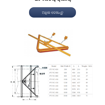
ଅଧିକ ଦେଖନ୍ତୁ