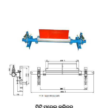
ପିଟି ମଡେଲ୍ କ୍ଲିନର୍