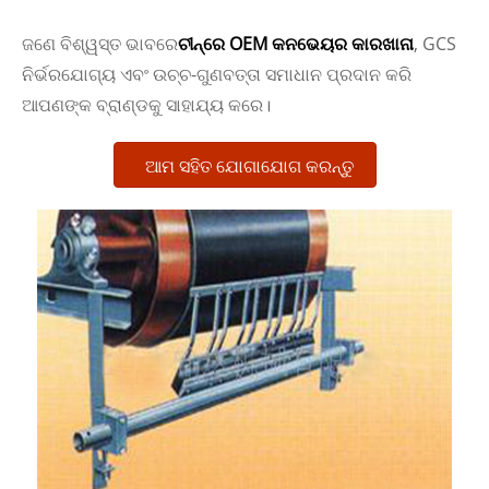
ଜଣେ ବିଶ୍ୱସ୍ତ ଭାବରେ
ଚୀନ୍‌ରେ OEM କନଭେୟର କାରଖାନା
, GCS
ନିର୍ଭରଯୋଗ୍ୟ ଏବଂ ଉଚ୍ଚ-ଗୁଣବତ୍ତା ସମାଧାନ ପ୍ରଦାନ କରି
ଆପଣଙ୍କ ବ୍ରାଣ୍ଡକୁ ସାହାଯ୍ୟ କରେ।
ଆମ ସହିତ ଯୋଗାଯୋଗ କରନ୍ତୁ