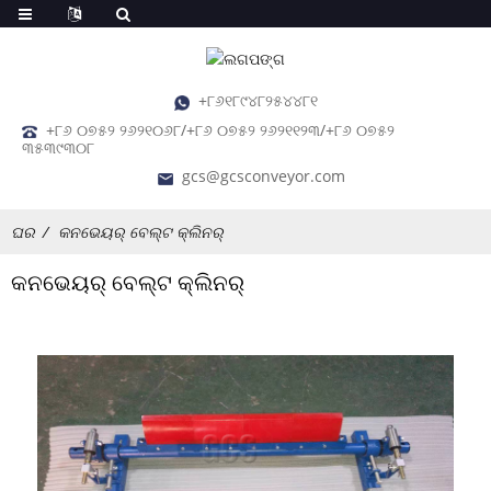
+୮୬୧୮୯୪୮୨୫୪୪୮୧
+୮୬ ୦୭୫୨ ୨୬୨୧୦୬୮/+୮୬ ୦୭୫୨ ୨୬୨୧୧୨୩/+୮୬ ୦୭୫୨
୩୫୩୯୩୦୮
gcs@gcsconveyor.com
ଘର
କନଭେୟର୍ ବେଲ୍ଟ କ୍ଲିନର୍
କନଭେୟର୍ ବେଲ୍ଟ କ୍ଲିନର୍