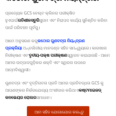
ପ୍ରତ୍ୟେକ GCS ବେଲ୍ଟ କ୍ଲିନର ପରୀକ୍ଷିତ
ହୁଏ
ପାଇଁ
ଗତିଶୀଳ
ସତୁରି
ସୁଗମ ଏବଂ ନିରାପଦ କାର୍ଯ୍ୟ ସୁନିଶ୍ଚିତ କରିବା
ପାଇଁ ପରିବହନ ପୂର୍ବରୁ।
ଆମେ ଅନୁସରଣ କରୁ
କଠୋର ଗୁଣବତ୍ତା ନିୟନ୍ତ୍ରଣ
ପ୍ରକ୍ରିୟା
ଅନ୍ତର୍ଜାତୀୟ ମାନଦଣ୍ଡ ସହିତ ସମନ୍ୱୟରେ। କାରଖାନା
ନିରୀକ୍ଷଣ ଏବଂ
ତୃତୀୟ-ପକ୍ଷ ପରୀକ୍ଷଣ
ସ୍ୱାଗତ କରାଯାଉଛି - ଆମେ
ଆମର ଉତ୍ପାଦଗୁଡ଼ିକର ଶକ୍ତି ଏବଂ ସ୍ଥିରତା ଉପରେ
ଆତ୍ମବିଶ୍ୱାସୀ।
ଗୁଣବତ୍ତା ଏବଂ ବୃତ୍ତିଗତତା ପ୍ରତି ଆମର ପ୍ରତିବଦ୍ଧତା GCS କୁ
ଆପଣଙ୍କର ନିର୍ଭରଯୋଗ୍ୟ ଅଂଶୀଦାର କରିଥାଏ
କଷ୍ଟମାଇଜଡ୍
କନଭେୟର ରୋଲର
ସମାଧାନ।
ଆମ ସହିତ ଯୋଗାଯୋଗ କରନ୍ତୁ