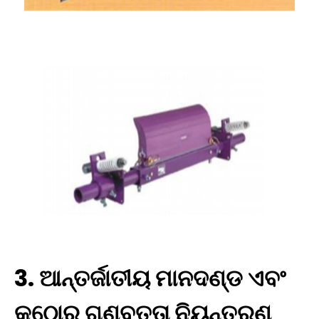
3. ଆନ୍ତର୍ଜାତୀୟ ମାନଦଣ୍ଡ ଏବଂ
କଠୋର ଗୁଣବତ୍ତା ନିୟନ୍ତ୍ରଣ