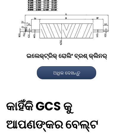
ଇଲେକ୍ଟ୍ରିକ୍ ରୋଲିଂ ବ୍ରଶ୍ କ୍ଲିନର୍
ଅଧିକ ଦେଖନ୍ତୁ
କାହିଁକି GCS କୁ
ଆପଣଙ୍କର ବେଲ୍ଟ