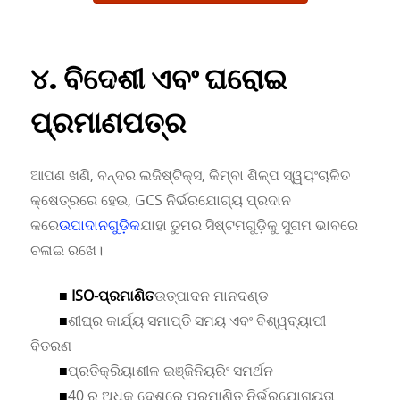
୪. ବିଦେଶୀ ଏବଂ ଘରୋଇ
ପ୍ରମାଣପତ୍ର
ଆପଣ ଖଣି, ବନ୍ଦର ଲଜିଷ୍ଟିକ୍ସ, କିମ୍ବା ଶିଳ୍ପ ସ୍ୱୟଂଚାଳିତ
କ୍ଷେତ୍ରରେ ହେଉ, GCS ନିର୍ଭରଯୋଗ୍ୟ ପ୍ରଦାନ
କରେ
ଉପାଦାନଗୁଡ଼ିକ
ଯାହା ତୁମର ସିଷ୍ଟମଗୁଡ଼ିକୁ ସୁଗମ ଭାବରେ
ଚଳାଇ ରଖେ।
■
ISO-ପ୍ରମାଣିତ
ଉତ୍ପାଦନ ମାନଦଣ୍ଡ
■
ଶୀଘ୍ର କାର୍ଯ୍ୟ ସମାପ୍ତି ସମୟ ଏବଂ ବିଶ୍ୱବ୍ୟାପୀ
ବିତରଣ
■
ପ୍ରତିକ୍ରିୟାଶୀଳ ଇଞ୍ଜିନିୟରିଂ ସମର୍ଥନ
■
40 ରୁ ଅଧିକ ଦେଶରେ ପ୍ରମାଣିତ ନିର୍ଭରଯୋଗ୍ୟତା