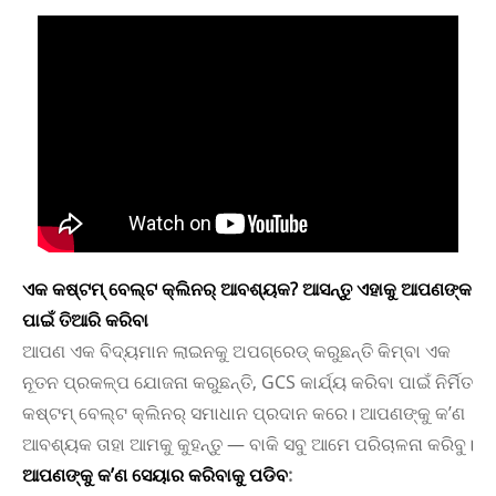
ଏକ କଷ୍ଟମ୍ ବେଲ୍ଟ କ୍ଲିନର୍ ଆବଶ୍ୟକ? ଆସନ୍ତୁ ଏହାକୁ ଆପଣଙ୍କ
ପାଇଁ ତିଆରି କରିବା
ଆପଣ ଏକ ବିଦ୍ୟମାନ ଲାଇନକୁ ଅପଗ୍ରେଡ୍ କରୁଛନ୍ତି କିମ୍ବା ଏକ
ନୂତନ ପ୍ରକଳ୍ପ ଯୋଜନା କରୁଛନ୍ତି, GCS କାର୍ଯ୍ୟ କରିବା ପାଇଁ ନିର୍ମିତ
କଷ୍ଟମ୍ ବେଲ୍ଟ କ୍ଲିନର୍ ସମାଧାନ ପ୍ରଦାନ କରେ। ଆପଣଙ୍କୁ କ’ଣ
ଆବଶ୍ୟକ ତାହା ଆମକୁ କୁହନ୍ତୁ — ବାକି ସବୁ ଆମେ ପରିଚାଳନା କରିବୁ।
ଆପଣଙ୍କୁ କ’ଣ ସେୟାର କରିବାକୁ ପଡିବ
: