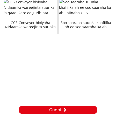
GCS Conveyor bixiyaha
Soo saaraha suunka khafiifka
Nidaamka wareejinta suunka
ah ee soo saaraha ka ah
la qaadi karo ee gudbinta
Shiinaha GCS
Weydiin
Wixii su'aalo ah oo ku saabsan alaabtayada ama liiska qiimaha,
fadlan noogu dhaaf emailkaaga waxaanan kula xiriiri doonnaa
24 saacadood gudahood.
Gudbi