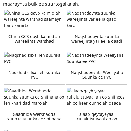
maaraynta bulk ee suurtogalka ah.
China GCS qayb ka mid ah
Naqshadaynta suunka
wareejinta warshad
wareejinta yar ee la qaadi
saamayn bar / sariirta
karo
Naqshad silxal leh suunka
Naqshadeeynta Weeliyaha
PVC
Suunka ee PVC
Gaadhida Wershadda
alaab-qeybiyeyaal
suunka suunka ee Shiinaha
rullaluistuyaal ah oo
oo leh khariidad maro ah
Shiinees ah oo heer-cunno
ah qaada