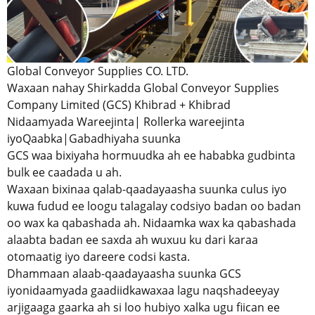
Global Conveyor Supplies CO. LTD.
Waxaan nahay Shirkadda Global Conveyor Supplies
Company Limited (GCS) Khibrad + Khibrad
Nidaamyada Wareejinta| Rollerka wareejinta
iyo
Qaabka
|Gabadhiyaha suunka
GCS waa bixiyaha hormuudka ah ee hababka gudbinta
bulk ee caadada u ah.
Waxaan bixinaa qalab-qaadayaasha suunka culus iyo
kuwa fudud ee loogu talagalay codsiyo badan oo badan
oo wax ka qabashada ah. Nidaamka wax ka qabashada
alaabta badan ee saxda ah wuxuu ku dari karaa
otomaatig iyo dareere codsi kasta.
Dhammaan alaab-qaadayaasha suunka GCS
iyo
nidaamyada gaadiidka
waxaa lagu naqshadeeyay
arjigaaga gaarka ah si loo hubiyo xalka ugu fiican ee