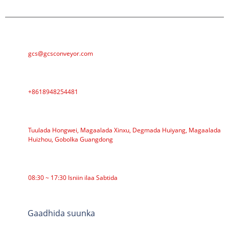
E-MAILKA
gcs@gcsconveyor.com
TALEEFAN
+8618948254481
CINWAANKA
Tuulada Hongwei, Magaalada Xinxu, Degmada Huiyang, Magaalada
Huizhou, Gobolka Guangdong
WAQTIGA SHAQADA
08:30 ~ 17:30 Isniin ilaa Sabtida
QAYBAHA
Gaadhida suunka
Roller-gaabiyaha