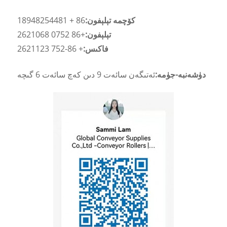
كۆچمە تېلېفون:
86 + 18948254481
تېلېفون:
+86 0752 2621068
فاكىس:
+ 86-752 2621123
دۈشەنبە-جۈمە:
ئەتىگەن سائەت 9 دىن كەچ سائەت 6 گىچە