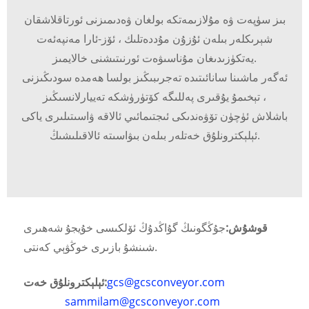
بىز سۈپەت ۋە مۇلازىمەتكە بولغان ۋەدىمىزنى ئورتاقلاشقان
شېرىكلەر بىلەن ئۇزۇن مۇددەتلىك ، ئۆز-ئارا مەنپەئەت
يەتكۈزىدىغان مۇناسىۋەت ئورنىتىشنى خالايمىز.
ئەگەر ماشىنا سانائىتىدە تەجرىبىڭىز بولسا ھەمدە سودىڭىزنى
تېخىمۇ يۇقىرى پەللىگە كۆتۈرۈشكە تەييارلانسىڭىز ،
باشلاش ئۈچۈن تۆۋەندىكى ئىجتىمائىي ئالاقە ۋاسىتىلىرى ياكى
ئېلېكترونلۇق خەتلەر بىلەن بىۋاسىتە ئالاقىلىشىڭ.
قوشۇش:
جۇڭگونىڭ گۇاڭدۇڭ ئۆلكىسى خۇيجۇ شەھىرى
شىنشۇ بازىرى خوڭۋېي كەنتى.
gcs@gcsconveyor.com
ئېلېكترونلۇق خەت:
sammilam@gcsconveyor.com