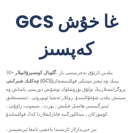
GCS غا خۇش
كەپسىز
30+ يىلدىن ئارتۇق تەجرىبىسى بار ،
گلوبال كونسېرۋاتىپلار
يېنىك ۋە ئېغىر تىپتىكى قوللىنىشچان
چەكلىك شىركىتى (GCS)
پروگراممىلارنىڭ تولۇق يۈرۈشلۈك توشۇش دورىسى ياساش ۋە
سېتىش بىلەن شۇغۇللىنىدۇ. روللار ئەشيا ئوبوروتى ، ئىسسىقلىق
ئېنېرگىيىسى ھاسىل قىلىش ، پورت ، سېمونت زاۋۇتى ،
كۆمۈركان ، مېتاللورگىيە قاتارلىقلاردا كەڭ قوللىنىلىدۇ.
بىز خېرىدارلار ئارىسىدا ياخشى نامغا ئېرىشىمىز ،