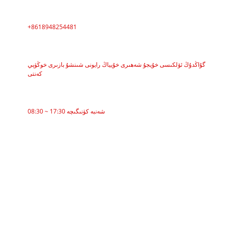
PHONE
+8618948254481
ADDRESS
گۇاڭدۇڭ ئۆلكىسى خۇيجۇ شەھىرى خۇيياڭ رايونى شىنشۇ بازىرى خوڭۋېي
كەنتى
خىزمەت ۋاقتى
08:30 ~ 17:30 شەنبە كۈنىگىچە
CATEGORIES
بەلۋاغ يەتكۈزگۈچى
Roller Conveyor
ئاليۇمىن رول
Conveyor Idler
Garland roller
Impact Roller