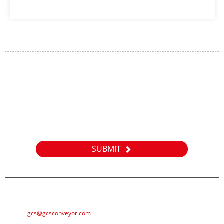
سۈرۈشتۈرۈش
مەھسۇلاتلىرىمىز ياكى باھالىغۇچىلار ھەققىدە سۈرۈشتۈرۈش ئۈچۈن
ئېلېكترونلۇق خەتلىرىڭىزنى بىزگە قالدۇرۇپ قويۇڭ ، بىز 24 سائەت ئىچىدە
ئالاقىلىشىمىز.
SUBMIT
E-MAIL
gcs@gcsconveyor.com