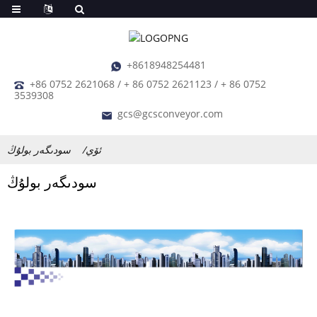
+8618948254481
+86 0752 2621068 / + 86 0752 2621123 / + 86 0752
3539308
gcs@gcsconveyor.com
ئۆي
سودىگەر بولۇڭ
سودىگەر بولۇڭ