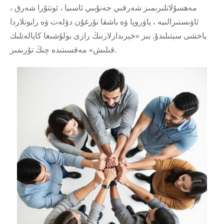
مەھسۇلاتلىرىمىز شەرقىي جەنۇبىي ئاسىيا ، ئوتتۇرا شەرق ،
ئاۋىستىرالىيە ، ياۋروپا ۋە باشقا نۇرغۇن دۆلەت ۋە رايونلاردا
ياخشى سېتىلىدۇ. بىز «خېرىدارلارنىڭ رازى بولۇشىغا كاپالەتلىك
قىلىش» مەقسىتىدە چىڭ تۇرىمىز.