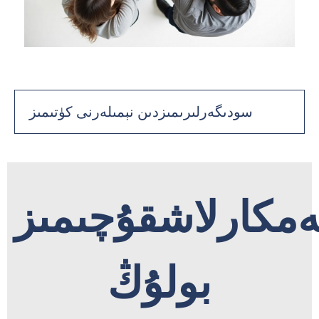
سودىگەرلىرىمىزدىن نېمىلەرنى كۈتىمىز
مكارلاشقۇچىمىز
بولۇڭ