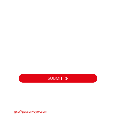
سۈرۈشتۈرۈش
مەھسۇلاتلىرىمىز ياكى باھالىغۇچىلار ھەققىدە سۈرۈشتۈرۈش ئۈچۈن
ئېلېكترونلۇق خەتلىرىڭىزنى بىزگە قالدۇرۇپ قويۇڭ ، بىز 24 سائەت ئىچىدە
ئالاقىلىشىمىز.
SUBMIT
E-MAIL
gcs@gcsconveyor.com