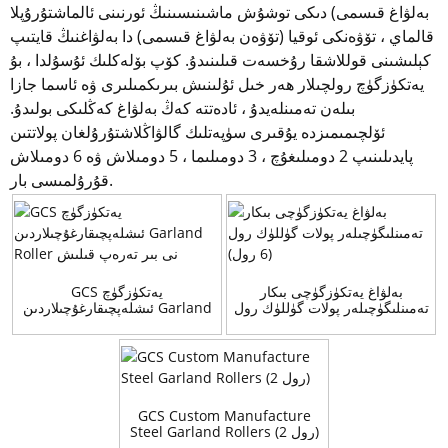
بەلۋاغ قىسمى) دىكى توشۇش ماشىنىسىنىڭ ئورنىنى ئالماشتۇرۇپلا
قالماي ، تۆۋەنكى ئوقيا (تۆۋەن بەلۋاغ قىسمى) دا بەلۋاغنىڭ قايتىپ
كېلىشىنى قوللاشقا رۇخسەت قىلىنىدۇ. كۆپ بۆلەكلىك ئۇسۇلدا ، بۇ
يەتكۈزگۈچ رولچىلار ھەر خىل ئۇلىنىش بىرىكمىلىرى ۋە ئاسما جازا
بىلەن تەمىنلەيدۇ ، ئادەتتە كەڭ بەلۋاغ كەڭلىكى بولىدۇ.
ئۆلچىمىمىزدە يۇقىرى سۈپەتلىك گالۋاڭلاشتۇرۇلغان پولاتتىن
پايدىلىنىپ 2 دومىلىغۇچ ، 3 دومىلىما ، 5 دومىلاش ۋە 6 دومىلاش
قۇرۇلمىسى بار.
بەلۋاغ يەتكۈزگۈچى بىكار
GCS يەتكۈزگۈچ
تەمىنلىگۈچىلەر پولات گۈللۈك رول
ئىشلەپچىقارغۇچىلاردىن Garland
(6 رول)
Roller نى بىر تەرەپ قىلىش
GCS Custom Manufacture
Steel Garland Rollers (2 رول)