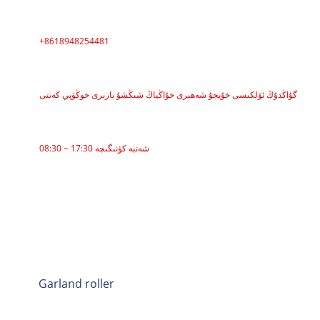
PHONE
+8618948254481
ADDRESS
گۇاڭدۇڭ ئۆلكىسى خۇيجۇ شەھىرى خۇاڭياڭ شىڭشۇ بازىرى خوڭۋېي كەنتى
خىزمەت ۋاقتى
08:30 ~ 17:30 شەنبە كۈنىگىچە
CATEGORIES
بەلۋاغ يەتكۈزگۈچى
Roller Conveyor
ئاليۇمىن رول
Conveyor Idler
Garland roller
Impact Roller