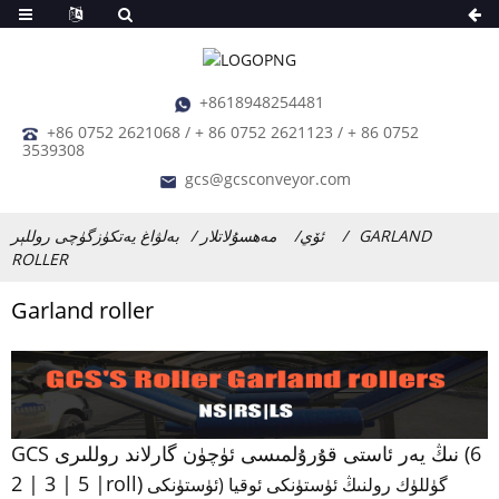
+8618948254481
+86 0752 2621068 / + 86 0752 2621123 / + 86 0752
3539308
gcs@gcsconveyor.com
GARLAND
ئۆي
مەھسۇلاتلار
بەلۋاغ يەتكۈزگۈچى روللېر
ROLLER
Garland roller
GCS نىڭ يەر ئاستى قۇرۇلمىسى ئۈچۈن گارلاند روللىرى (6
| 5 | 3 | 2roll)
گۈللۈك رولنىڭ ئۈستۈنكى ئوقيا (ئۈستۈنكى