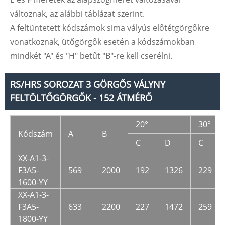
változnak, az alábbi táblázat szerint.
A feltüntetett kódszámok sima vályús előtétgörgőkre
vonatkoznak, ütőgörgők esetén a kódszámokban
mindkét "A" és "H" betűt "B"-re kell cserélni.
RS/HRS SOROZAT 3 GÖRGŐS VÁLYNY
FELTÖLTŐGÖRGŐK - 152 ÁTMÉRŐ
20°
30°
Kódszám
A
B
C
D
C
XX-A1-3-
F3A5-
569
2000
192
1326
229
1600-YY
XX-A1-3-
F3A5-
633
2200
227
1472
259
1800-YY