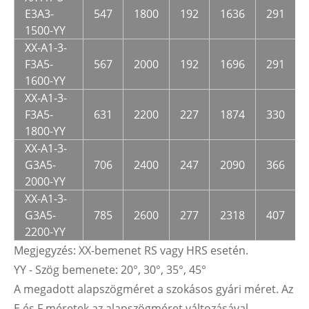
E3A3-
547
1800
192
1636
291
1500-YY
XX-A1-3-
F3A5-
567
2000
192
1696
291
1600-YY
XX-A1-3-
F3A5-
631
2200
227
1874
330
1800-YY
XX-A1-3-
G3A5-
706
2400
247
2090
366
2000-YY
XX-A1-3-
G3A5-
785
2600
277
2318
407
2200-YY
Megjegyzés: XX-bemenet RS vagy HRS esetén.
YY - Szög bemenete: 20°, 30°, 35°, 45°
A megadott alapszögméret a szokásos gyári méret. Az
E és F méretek az alapszögméret változásával