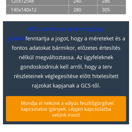
125x125x8
240
286
140x140x12
280
305
GCS szállítószalag-feszítőgörgő
gyártók
fenntartja a jogot, hogy a méreteket és a
fontos adatokat bármikor, előzetes értesítés
nélkül megváltoztassa. Az ügyfeleknek
gondoskodniuk kell arról, hogy a terv
részleteinek véglegesítése előtt hitelesített
rajzokat kapjanak a GCS-től.
Mondja el nekünk a vályús feszítőgörgővel
kapcsolatos igényeit. Lépjen kapcsolatba
velünk most!