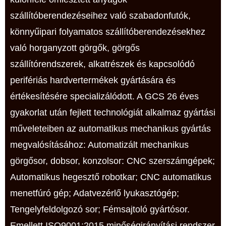
szállítóberendezéseihez való szabadonfutók,
könnyűipari folyamatos szállítóberendezésekhez
való horganyzott görgők, görgős
szállítórendszerek, alkatrészek és kapcsolódó
perifériás hardvertermékek gyártására és
értékesítésére specializálódott. A GCS 26 éves
gyakorlat után fejlett technológiát alkalmaz gyártási
műveleteiben az automatikus mechanikus gyártás
megvalósításához: Automatizált mechanikus
görgősor, dobsor, konzolsor: CNC szerszámgépek;
Automatikus hegesztő robotkar; CNC automatikus
menetfúró gép; Adatvezérlő lyukasztógép;
Tengelyfeldolgozó sor; Fémsajtoló gyártósor.
Emellett ISO9001:2015 minőségirányítási rendszer