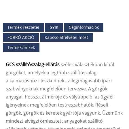
Termék részletei
GYIK
Céginformációk
FORRÓ AKCIÓ
Kapcsolatfelvétel most
Termékcímkék
GCS szállítószalag-ellátás
széles választékban kínál
görgőket, amelyek a legtöbb szállítószalag-
alkalmazáshoz illeszkednek - a legmagasabb ipari
szabványoknak megfelelően tervezve. A görgők
anyagai, hossza, átmérője és vályúopciói az ügyfél
igényeinek megfelelően testreszabhatók. Réselt
görgők, görgők és keretek gyártója vagyunk. Üzemünk
mindezt elvégzi ömlesztett anyagokat szállító