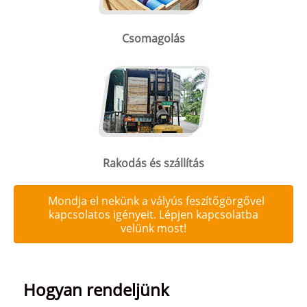
Csomagolás
Rakodás és szállítás
Mondja el nekünk a vályús feszítőgörgővel
kapcsolatos igényeit. Lépjen kapcsolatba
velünk most!
Hogyan rendeljünk