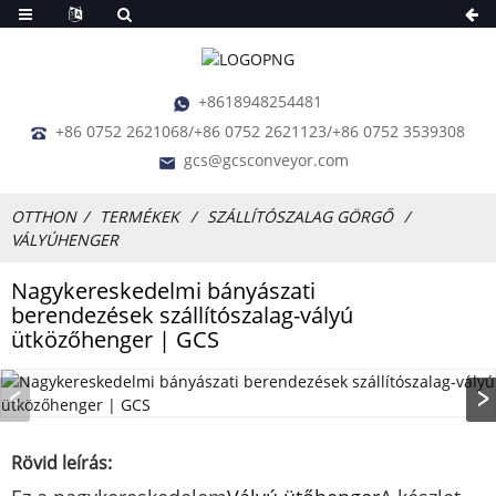
+8618948254481
+86 0752 2621068/+86 0752 2621123/+86 0752 3539308
gcs@gcsconveyor.com
OTTHON
TERMÉKEK
SZÁLLÍTÓSZALAG GÖRGŐ
VÁLYÚHENGER
Nagykereskedelmi bányászati ​​
berendezések szállítószalag-vályú
ütközőhenger | GCS
Rövid leírás: