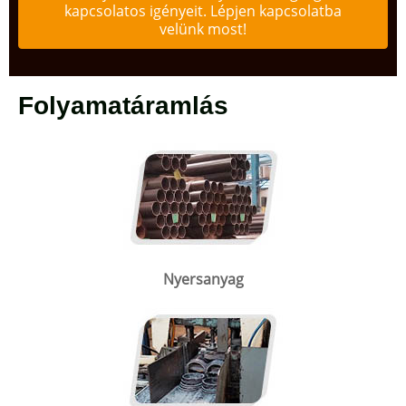
kapcsolatos igényeit. Lépjen kapcsolatba
velünk most!
Folyamatáramlás
Nyersanyag