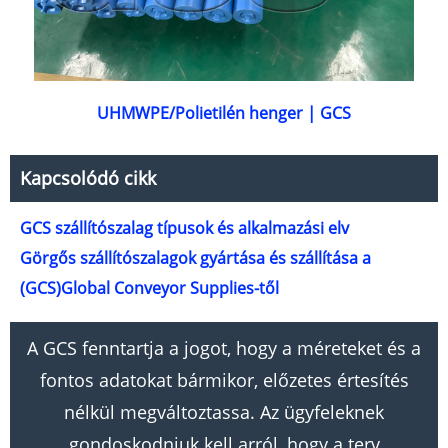
UHMWPE/Polietilén henger | GCS
Kapcsolódó cikk
GCS szállítószalag típusok és alkalmazási elv
Görgős szállítószalagok gyártása és szállítása a
(GCS)Global Conveyor Supplies-től
A GCS fenntartja a jogot, hogy a méreteket és a
fontos adatokat bármikor, előzetes értesítés
nélkül megváltoztassa. Az ügyfeleknek
gondoskodniuk kell arról, hogy a terv