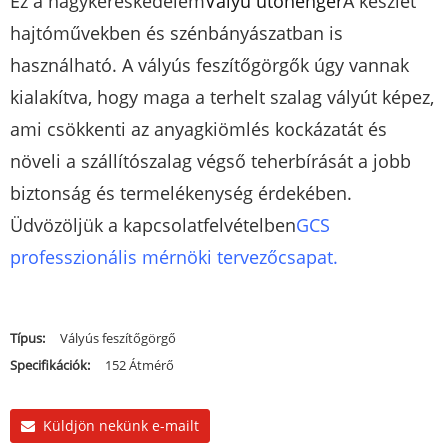
Ez a nagykereskedelem
Vályú ütőhenger
A készlet
hajtóművekben és szénbányászatban is
használható. A vályús feszítőgörgők úgy vannak
kialakítva, hogy maga a terhelt szalag vályút képez,
ami csökkenti az anyagkiömlés kockázatát és
növeli a szállítószalag végső teherbírását a jobb
biztonság és termelékenység érdekében.
Üdvözöljük a kapcsolatfelvételben
GCS
professzionális mérnöki tervezőcsapat
.
Típus:
Vályús feszítőgörgő
Specifikációk:
152 Átmérő
Küldjön nekünk e-mailt