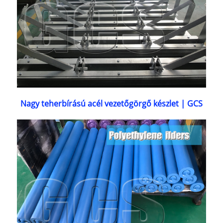
Nagy teherbírású acél vezetőgörgő készlet | GCS