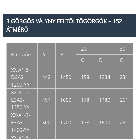
3 GÖRGŐS VÁLYNY FELTÖLTŐGÖRGŐK – 152
ÁTMÉRŐ
20°
30°
Kódszám
A
B
C
D
C
XX-A1-3-
D3A2-
442
1450
158
1334
231
1200-YY
XX-A1-3-
E3A3-
494
1650
178
1480
261
1350-YY
XX-A1-3-
E3A3-
500
1700
178
1500
261
1400-YY
XX-A1-3-