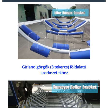
Girland görgők (3 tekercs) földalatti
szerkezetekhez