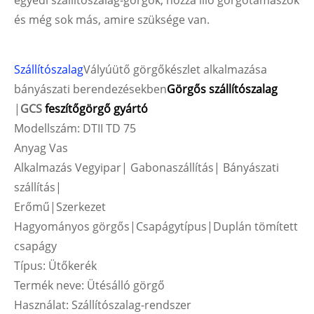
egyedi szállítószalag-görgők, hozzá illő görgőtámaszok
és még sok más, amire szüksége van.
Szállítószalag
Vályúütő görgőkészlet alkalmazása
bányászati ​​berendezésekben
Görgős szállítószalag
|
GCS
feszítőgörgő gyártó
Modellszám: DTII TD 75
Anyag Vas
Alkalmazás Vegyipar| Gabonaszállítás| Bányászati ​​
szállítás|
Erőmű|Szerkezet
Hagyományos görgős|Csapágytípus|Duplán tömített
csapágy
Típus: Ütőkerék
Termék neve: Ütésálló görgő
Használat: Szállítószalag-rendszer