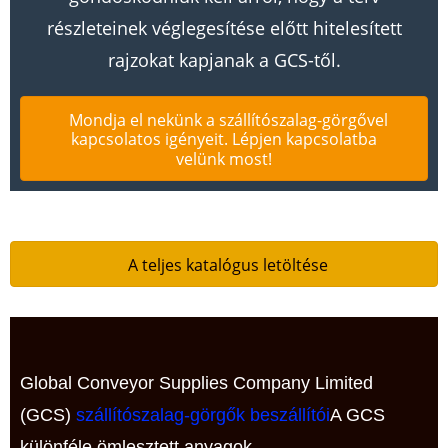
részleteinek véglegesítése előtt hitelesített
rajzokat kapjanak a GCS-től.
Mondja el nekünk a szállítószalag-görgővel
kapcsolatos igényeit. Lépjen kapcsolatba
velünk most!
A teljes katalógus letöltése
Global Conveyor Supplies Company Limited
(GCS)
szállítószalag-görgők beszállítói
A GCS
különféle ömlesztett anyagok