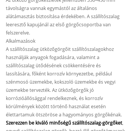
Az ütköző görgőkészletek jellemzően 350–450 mm
távolságra vannak egymástól az általános
alátámasztás biztosítása érdekében. A szállítószalag
leeresztő kapujánál az első görgőcsoportba van
felszerelve.
Alkalmazások
A szállítószalag ütközőgörgőit szállítószalagokhoz
használják anyagok fogadására, valamint a
szállítószalag ütődésének csökkentésére és
lassítására, főként korrozív környezetbe, például
szénmosó üzemekbe, kokszoló üzemekbe és vegyi
üzemekbe tervezték. Az ütközőgörgők jó
korrózióállósággal rendelkeznek, és korrozív
körülmények között történő használat esetén
élettartamuk ötszöröse a hagyományos görgőkénak.
Szerezzen be kiváló minőségű szállítószalag-görgőket
,