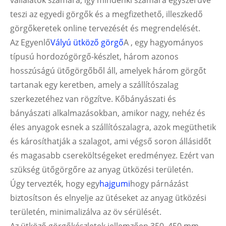
vállalatok számára, így mindenki számára egyszerűvé
teszi az egyedi görgők és a megfizethető, illeszkedő
görgőkeretek online tervezését és megrendelését.
Az Egyenlő
Vályú ütköző görgő
A , egy hagyományos
típusú hordozógörgő-készlet, három azonos
hosszúságú ütőgörgőből áll, amelyek három görgőt
tartanak egy keretben, amely a szállítószalag
szerkezetéhez van rögzítve. Kőbányászati ​​és
bányászati ​​alkalmazásokban, amikor nagy, nehéz és
éles anyagok esnek a szállítószalagra, azok megüthetik
és károsíthatják a szalagot, ami végső soron állásidőt
és magasabb csereköltségeket eredményez. Ezért van
szükség ütőgörgőre az anyag ütközési területén.
Úgy tervezték, hogy egy
hajgumi
hogy párnázást
biztosítson és elnyelje az ütéseket az anyag ütközési
területén, minimalizálva az öv sérülését.