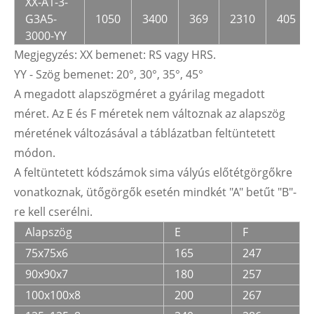
XX-A1-3-
G3A5-
1050
3400
369
2310
405
3000-YY
Megjegyzés: XX bemenet: RS vagy HRS.
YY - Szög bemenet: 20°, 30°, 35°, 45°
A megadott alapszögméret a gyárilag megadott
méret. Az E és F méretek nem változnak az alapszög
méretének változásával a táblázatban feltüntetett
módon.
A feltüntetett kódszámok sima vályús előtétgörgőkre
vonatkoznak, ütőgörgők esetén mindkét "A" betűt "B"-
re kell cserélni.
Alapszög
E
F
75x75x6
165
247
90x90x7
180
257
100x100x8
200
267