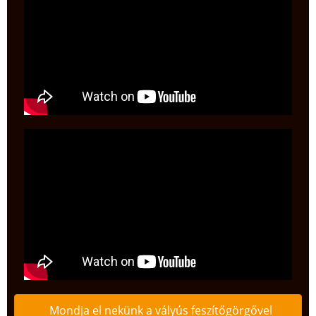
Mondja el nekünk a vályús feszítőgörgővel