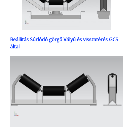
Beállítás Súrlódó görgő Vályú és visszatérés GCS
által