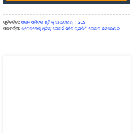
ପୂର୍ବବର୍ତ୍ତୀ:
ଓଜନ ଓମିଟର ଷ୍ଟିଲ୍ ଆଇଡଲର୍ | GCS
ପରବର୍ତ୍ତୀ:
ଷ୍ଟେନଲେସ୍ ଷ୍ଟିଲ୍ ରୋଲର୍ସ ସହିତ ଗ୍ରାଭିଟି ରୋଲର କନଭେୟର