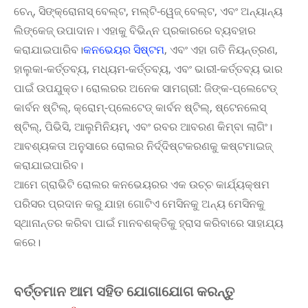
ଚେନ୍, ସିଙ୍କ୍ରୋନାସ୍ ବେଲ୍ଟ, ମଲ୍ଟି-ୱେଜ୍ ବେଲ୍ଟ, ଏବଂ ଅନ୍ୟାନ୍ୟ
ଲିଙ୍କେଜ୍ ଉପାଦାନ। ଏହାକୁ ବିଭିନ୍ନ ପ୍ରକାରରେ ବ୍ୟବହାର
କରାଯାଇପାରିବ।
କନଭେୟର ସିଷ୍ଟମ
, ଏବଂ ଏହା ଗତି ନିୟନ୍ତ୍ରଣ,
ହାଲୁକା-କର୍ତ୍ତବ୍ୟ, ମଧ୍ୟମ-କର୍ତ୍ତବ୍ୟ, ଏବଂ ଭାରୀ-କର୍ତ୍ତବ୍ୟ ଭାର
ପାଇଁ ଉପଯୁକ୍ତ। ରୋଲରର ଅନେକ ସାମଗ୍ରୀ: ଜିଙ୍କ-ପ୍ଲେଟେଡ୍
କାର୍ବନ ଷ୍ଟିଲ୍, କ୍ରୋମ୍-ପ୍ଲେଟେଡ୍ କାର୍ବନ ଷ୍ଟିଲ୍, ଷ୍ଟେନଲେସ୍
ଷ୍ଟିଲ୍, ପିଭିସି, ଆଲୁମିନିୟମ୍, ଏବଂ ରବର ଆବରଣ କିମ୍ବା ଲାଗିଂ।
ଆବଶ୍ୟକତା ଅନୁସାରେ ରୋଲର ନିର୍ଦ୍ଦିଷ୍ଟକରଣକୁ କଷ୍ଟମାଇଜ୍
କରାଯାଇପାରିବ।
ଆମେ ଗ୍ରାଭିଟି ରୋଲର କନଭେୟରର ଏକ ଉଚ୍ଚ କାର୍ଯ୍ୟକ୍ଷମ
ପରିସର ପ୍ରଦାନ କରୁ ଯାହା ଗୋଟିଏ ମେସିନକୁ ଅନ୍ୟ ମେସିନକୁ
ସ୍ଥାନାନ୍ତର କରିବା ପାଇଁ ମାନବଶକ୍ତିକୁ ହ୍ରାସ କରିବାରେ ସାହାଯ୍ୟ
କରେ।
ବର୍ତ୍ତମାନ ଆମ ସହିତ ଯୋଗାଯୋଗ କରନ୍ତୁ