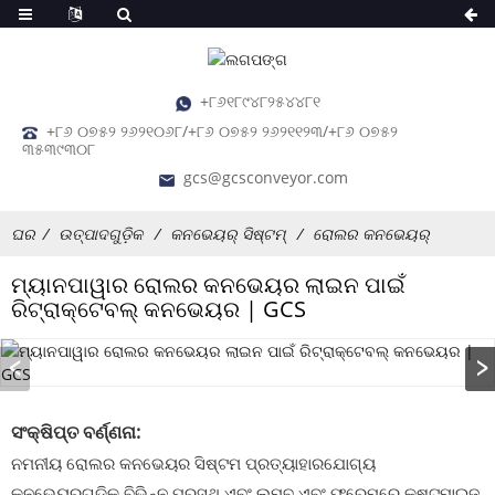
+୮୬୧୮୯୪୮୨୫୪୪୮୧
+୮୬ ୦୭୫୨ ୨୬୨୧୦୬୮/+୮୬ ୦୭୫୨ ୨୬୨୧୧୨୩/+୮୬ ୦୭୫୨
୩୫୩୯୩୦୮
gcs@gcsconveyor.com
ଘର
ଉତ୍ପାଦଗୁଡ଼ିକ
କନଭେୟର୍ ସିଷ୍ଟମ୍
ରୋଲର କନଭେୟର୍
ମ୍ୟାନପାୱାର ରୋଲର କନଭେୟର ଲାଇନ ପାଇଁ
ରିଟ୍ରାକ୍ଟେବଲ୍ କନଭେୟର | GCS
ସଂକ୍ଷିପ୍ତ ବର୍ଣ୍ଣନା:
ନମନୀୟ ରୋଲର କନଭେୟର ସିଷ୍ଟମ ପ୍ରତ୍ୟାହାରଯୋଗ୍ୟ
କନଭେୟରଗୁଡ଼ିକ ବିଭିନ୍ନ ପ୍ରସ୍ଥ ଏବଂ ଲମ୍ବ ଏବଂ ଫ୍ରେମରେ କଷ୍ଟମାଇଜ୍