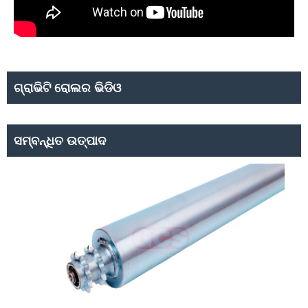
ଗ୍ରାଭିଟି ରୋଲର ଭିଡିଓ
ସମ୍ବନ୍ଧିତ ଉତ୍ପାଦ