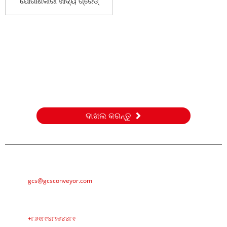
ଯୋଗାଣକାରୀ ଖାଦ୍ୟ ଗ୍ରେଡ୍
ଷ୍ଟାଇ...
ଅନୁସନ୍ଧାନ
ଆମର ଉତ୍ପାଦ କିମ୍ବା ମୂଲ୍ୟ ତାଲିକା ବିଷୟରେ ପଚାରିବା ପାଇଁ, ଦୟାକରି
ଆପଣଙ୍କ ଇମେଲ୍ ଆମକୁ ପଠାନ୍ତୁ ଏବଂ ଆମେ 24 ଘଣ୍ଟା ମଧ୍ୟରେ
ଯୋଗାଯୋଗ କରିବୁ।
ଦାଖଲ କରନ୍ତୁ
ଇ-ମେଲ୍
gcs@gcsconveyor.com
ଫୋନ୍‌
+୮୬୧୮୯୪୮୨୫୪୪୮୧