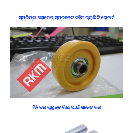
ସ୍ପ୍ରିଙ୍ଗ ଲୋଡେଡ୍ ସ୍ପ୍ରକେଟ ସହିତ ଗ୍ରାଭିଟି ରୋଲର୍ସ
PA ଚକ ଗୁରୁତ୍ବ ରିଲ୍ ପାଇଁ ସ୍କେଟ ଚକ