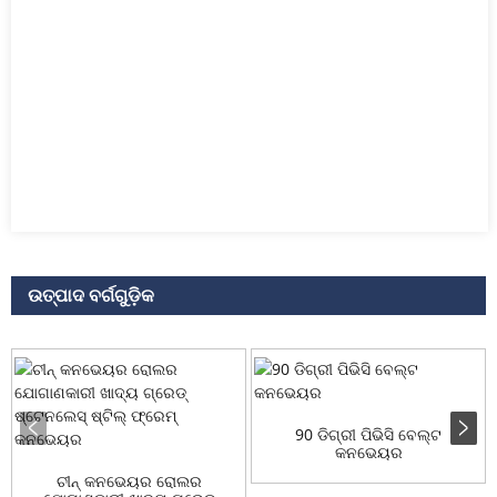
ଉତ୍ପାଦ ବର୍ଗଗୁଡ଼ିକ
90 ଡିଗ୍ରୀ ପିଭିସି ବେଲ୍ଟ
କନଭେୟର
ଚୀନ୍ କନଭେୟର ରୋଲର