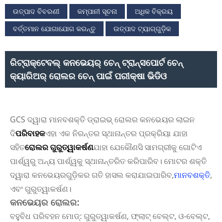
ଉତ୍ପାଦ ବିବରଣୀ
କମ୍ପାନୀ ସୂଚନା
ଅଧିକ ବିକ୍ରୟ
ବର୍ତ୍ତମାନ ଯୋଗାଯୋଗ କରନ୍ତୁ
ଉତ୍ପାଦ ଟ୍ୟାଗ୍‌ଗୁଡ଼ିକ
ରିଟ୍ରାକ୍ଟେବଲ୍ କନଭେୟର୍ ଚେନ୍ ଟ୍ରାନ୍ସପୋର୍ଟ ଚେନ୍
କ୍ୟାରିଅର୍ ରୋଲର ଚେନ୍ ପାଇଁ ପରୀକ୍ଷା ଭିଡିଓ
GCS ଦ୍ୱାରା ମାନବଶକ୍ତି ଡ୍ରାଇଭ୍ ରୋଲର କନଭେୟର ଲାଇନ
ଦି
ପରିବାହକ
ଏହା ଏକ ନିରନ୍ତର ସ୍ଥାନାନ୍ତର ପ୍ରକ୍ରିୟା ଯାହା
ସହିତ
ରୋଲର ଗୁରୁତ୍ୱାକର୍ଷଣ
ଯାହା ଯେକୌଣସି ସାମଗ୍ରୀକୁ ଗୋଟିଏ
ପାର୍ଶ୍ୱରୁ ଅନ୍ୟ ପାର୍ଶ୍ୱକୁ ସ୍ଥାନାନ୍ତରିତ କରିପାରିବ। ମୋଟର ଶକ୍ତି
ଦ୍ୱାରା କନଭେୟରଗୁଡ଼ିକର ଗତି ହାସଲ କରାଯାଇପାରିବ,
ମାନବଶକ୍ତି
,
ଏବଂ ଗୁରୁତ୍ୱାକର୍ଷଣ।
କନଭେୟର ରୋଲର:
ବହୁବିଧ ପରିବହନ ମୋଡ୍: ଗୁରୁତ୍ୱାକର୍ଷଣ, ଫ୍ଲାଟ୍ ବେଲ୍ଟ, ଓ-ବେଲ୍ଟ,