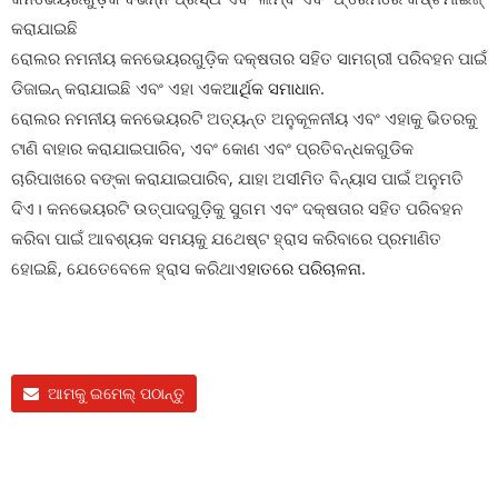
କରାଯାଇଛି
ରୋଲର ନମନୀୟ କନଭେୟରଗୁଡ଼ିକ ଦକ୍ଷତାର ସହିତ ସାମଗ୍ରୀ ପରିବହନ ପାଇଁ
ଡିଜାଇନ୍ କରାଯାଇଛି ଏବଂ ଏହା ଏକ
ଆର୍ଥିକ ସମାଧାନ
.
ରୋଲର ନମନୀୟ କନଭେୟରଟି ଅତ୍ୟନ୍ତ ଅନୁକୂଳନୀୟ ଏବଂ ଏହାକୁ ଭିତରକୁ
ଟାଣି ବାହାର କରାଯାଇପାରିବ, ଏବଂ କୋଣ ଏବଂ ପ୍ରତିବନ୍ଧକଗୁଡିକ
ଚାରିପାଖରେ ବଙ୍କା କରାଯାଇପାରିବ, ଯାହା ଅସୀମିତ ବିନ୍ୟାସ ପାଇଁ ଅନୁମତି
ଦିଏ। କନଭେୟରଟି ଉତ୍ପାଦଗୁଡ଼ିକୁ ସୁଗମ ଏବଂ ଦକ୍ଷତାର ସହିତ ପରିବହନ
କରିବା ପାଇଁ ଆବଶ୍ୟକ ସମୟକୁ ଯଥେଷ୍ଟ ହ୍ରାସ କରିବାରେ ପ୍ରମାଣିତ
ହୋଇଛି, ଯେତେବେଳେ ହ୍ରାସ କରିଥାଏ
ହାତରେ ପରିଚାଳନା
.
ଆମକୁ ଇମେଲ୍ ପଠାନ୍ତୁ