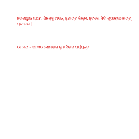
ଠିକଣା
ହଙ୍ଗୱାଇ ଗ୍ରାମ, ଜିନକ୍ସୁ ଟାଉନ୍, ହୁୟାଙ୍ଗ ଜିଲ୍ଲା, ହୁଇଜୋ ସିଟି, ଗୁଆଙ୍ଗଡୋଙ୍ଗ୍
ପ୍ରଦେଶ |
କାର୍ଯ୍ୟସମୟ
୦୮:୩୦ ~ ୧୭:୩୦ ସୋମବାର ରୁ ଶନିବାର ପର୍ଯ୍ୟନ୍ତ
ବର୍ଗଗୁଡିକ
ବେଲ୍ଟ କନଭେୟର୍
ରୋଲର କନଭେୟର୍
ଆଲୁମିନିୟମ୍ ରୋଲର୍‌
କନଭେୟର୍ ଆଇଡଲର୍
ମାଲଗାର ରୋଲର
ପ୍ରଭାବ ରୋଲର୍
ପଲିଥିନ୍ ରୋଲର
କଇଁ ରୋଲର୍