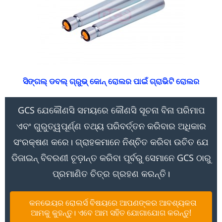
ସିଙ୍ଗଲ୍ ଡବଲ୍ ଗ୍ରୁଭ୍ କୋନ୍ ରୋଲର ପାଇଁ ଗ୍ରାଭିଟି ରୋଲର
GCS ଯେକୌଣସି ସମୟରେ କୌଣସି ସୂଚନା ବିନା ପରିମାପ
ଏବଂ ଗୁରୁତ୍ୱପୂର୍ଣ୍ଣ ତଥ୍ୟ ପରିବର୍ତ୍ତନ କରିବାର ଅଧିକାର
ସଂରକ୍ଷଣ କରେ। ଗ୍ରାହକମାନେ ନିଶ୍ଚିତ କରିବା ଉଚିତ ଯେ
ଡିଜାଇନ୍ ବିବରଣୀ ଚୂଡ଼ାନ୍ତ କରିବା ପୂର୍ବରୁ ସେମାନେ GCS ଠାରୁ
ପ୍ରମାଣିତ ଚିତ୍ର ଗ୍ରହଣ କରନ୍ତି।
କନଭେୟର ରୋଲର୍ସ ବିଷୟରେ ଆପଣଙ୍କର ଆବଶ୍ୟକତା
ଆମକୁ କୁହନ୍ତୁ। ଏବେ ଆମ ସହିତ ଯୋଗାଯୋଗ କରନ୍ତୁ!