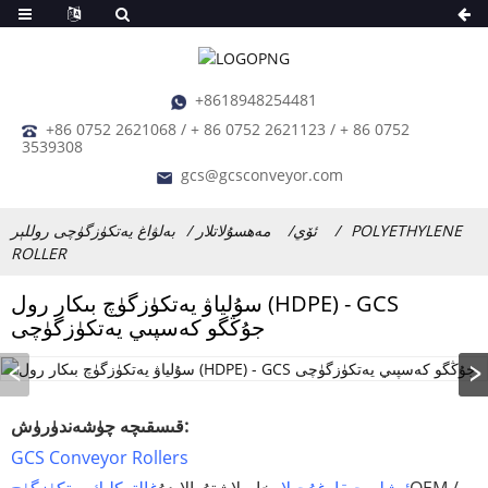
+8618948254481
+86 0752 2621068 / + 86 0752 2621123 / + 86 0752
3539308
gcs@gcsconveyor.com
POLYETHYLENE
ئۆي
مەھسۇلاتلار
بەلۋاغ يەتكۈزگۈچى روللېر
ROLLER
سۇلياۋ يەتكۈزگۈچ بىكار رول (HDPE) - GCS
جۇڭگو كەسپىي يەتكۈزگۈچى
قىسقىچە چۈشەندۈرۈش:
GCS Conveyor Rollers