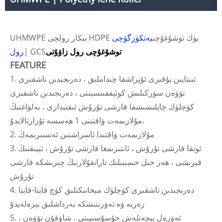
UHMWPE بىكار رولچى HDPE يۈك توشۇغۇچى
يەتكۈزگۈچى
توشۇغۇچى رول زاۋۇتى
| GCS
رول
FEATURE
1. ئىنتايىن يۇقىرى ئۇپراشقا چىداملىق ، دەرىجىدىن تاشقىرى
تۆۋەن سۈركىلىش كوئېففىتسېنتى ، دەرىجىدىن تاشقىرى
كۈچلۈك چاپلىشىشقا قارشى تۇرۇش ئىقتىدارى ، بەلۋاغنىڭ
مۇلازىمەت ۋاقتىنى 1 ھەسسە ئۇزارتالايدۇ.
2. مۇلازىمەت ۋاقتىدا ئاسراشتىن ئەنسىرىمەڭ
3. ئوتقا قارشى تۇرۇش ، ئانتىزىمغا قارشى تۇرۇش ، ئېيىقنىڭ
قېرىشى ، ھەر خىل خىمىيىلىك تاراتقۇلارنىڭ چىرىشكە قارشى
تۇرۇش
4. دەرىجىدىن تاشقىرى كۈچلۈك مېخانىكىلىق كۈچ قايتا-قايتا
زەربە ۋە تەۋرىنىشكە بەرداشلىق بېرەلەيدۇ
5. ئەۋزەل پېچەتلەش خۇسۇسىيىتى ، شاۋقۇن تۆۋەن ،