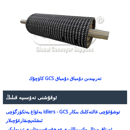
كاۋچۇك GCS تەرىپىدىن دۇمباق دۇمباق
ئوقۇشنى تەۋسىيە قىلىڭ
بەلۋاغ يەتكۈزگۈچى Idlers - GCS توشۇغۇچى غالتەكلىك بىكار
ئىشلەپچىقارغۇچىلار
ئورتاق مېتال ماتېرىياللىرى ۋە خۇسۇسىيەتلىرى تىزىملىكى