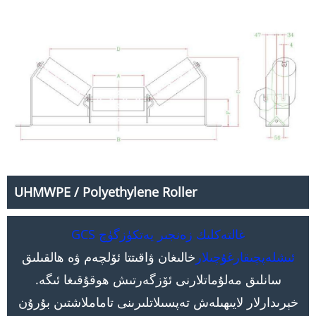
UHMWPE / Polyethylene Roller
GCS غالتەكلىك زەنجىر يەتكۈزگۈچ
ئىشلەپچىقارغۇچىلار
خالىغان ۋاقىتتا ئۆلچەم ۋە ھالقىلىق
سانلىق مەلۇماتلارنى ئۆزگەرتىش ھوقۇقىغا ئىگە.
خېرىدارلار لايىھىلەش تەپسىلاتلىرىنى تاماملاشتىن بۇرۇن