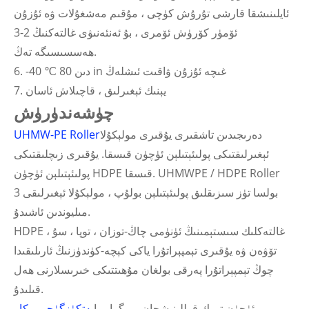
ئايلىنىشقا قارشى تۇرۇش كۈچى ، مۇقىم مەشغۇلات ۋە ئۇزۇن
ئۆمۈر كۆرۈش ئۆمرى ، بۇ ئەنئەنىۋى غالتەكنىڭ 2-3
ھەسسىسىگە تەڭ.
6. -40 ℃ دىن 80 in غىچە ئۇزۇن ۋاقىت ئىشلەڭ
7. يېنىك ئېغىرلىق ، قاچىلاش ئاسان
چۈشەندۈرۈش
دەرىجىدىن تاشقىرى يۇقىرى مولېكۇلا
UHMW-PE Roller
ئېغىرلىقتىكى پولىئېتىلېن ئۈچۈن قىسقا. يۇقىرى زىچلىقتىكى
پولىئېتىلېن ئۈچۈن HDPE قىسقا. UHMWPE / HDPE Roller
بولسا تۈز سىزىقلىق پولىئېتىلېن بولۇپ ، مولېكۇلا ئېغىرلىقى 3
مىليوندىن ئاشىدۇ.
HDPE غالتەكلىك سىستېمىنىڭ ئۈنۈمى چاڭ-توزان ، توپا ، سۇ ،
تۆۋەن ۋە يۇقىرى تېمپېراتۇرا ياكى كېچە-كۈندۈزنىڭ ئارىلىقىدا
چوڭ تېمپېراتۇرا پەرقى بولغان مۇھىتتىكى خىرىسلارنى ھەل
قىلىدۇ.
ئۈچۈن تىپىك قوللىنىشچان پروگرامما
يەتكۈزگۈچى بىكار