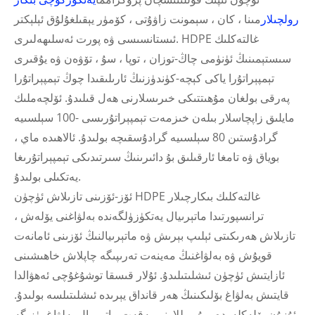
رولچىلار
مىنا ، كان ، سېمونت زاۋۇتى ، كۆمۈر يېقىلغۇلۇق ئېلېكتر
ئىستانسىسى ۋە پورت ئەسلىھەلىرى. HDPE غالتەكلىك
سىستېمىنىڭ ئۈنۈمى چاڭ-توزان ، توپا ، سۇ ، تۆۋەن ۋە يۇقىرى
تېمپېراتۇرا ياكى كېچە-كۈندۈزنىڭ ئارىلىقىدا چوڭ تېمپېراتۇرا
پەرقى بولغان مۇھىتتىكى خىرىسلارنى ھەل قىلىدۇ. ئۆلچەملىك
مايلىق زاپچاسلار بىلەن خىزمەت تېمپېراتۇرىسى -100 سېلسىيە
گرادۇستىن 80 سېلسىيە گرادۇسقىچە بولىدۇ. ئالاھىدە ماي ​​،
بوياق ۋە تامغا ئارقىلىق بۇ دائىرىنىڭ سىرتىدىكى تېمپېراتۇرىغا
يەتكىلى بولىدۇ.
ئۆز-ئۆزىنى تازىلاش ئۈچۈن HDPE غالتەكلىك بىكارچىلار
ترانسپورتىدا ماتېرىيال يەتكۈزۈلگەندە بەلۋاغنى يۆلەش ،
تازىلاش ھەرىكىتى ئېلىپ بېرىش ۋە ماتېرىيالنىڭ ئۆزىنى ئامانەت
قويۇش ۋە بەلۋاغنىڭ مەينەت تەرىپىگە چاپلاش خاھىشىنى
ئازايتىش ئۈچۈن ئىشلىتىلىدۇ. ئۇلار قىسقا توشۇغۇچى ئەھۋالدا
قايتىش بەلۋاغ بۆلىكىنىڭ ھەر قانداق يېرىدە ئىشلىتىلسە بولىدۇ.
ئۇزۇن بۆلەكلەردە ، بۇ روللارنى پەقەت ماتېرىيال بەلۋاغ يۈزىگە