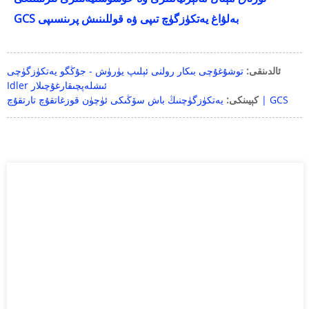
GCS بەلۋاغ يەتكۈزگۈچ تىپى ۋە قوللىنىش پرىنسىپى
ئالدىنقى:
توشۇغۇچى بىكار رولنى ئېلىپ يۈرۈش - جۇڭگو يەتكۈزگۈچى
Idler ئىشلەپچىقارغۇچىلار
يەتكۈزگۈچنىڭ باش سۆڭىكى ئۈچۈن قوزغاتقۇچ تارتقۇچ | GCS
كېيىنكى: