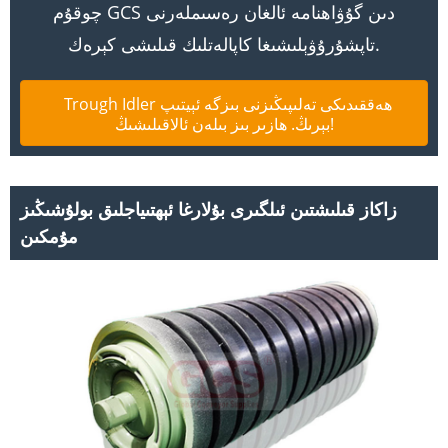
چوقۇم GCS دىن گۇۋاھنامە ئالغان رەسىملەرنى
تاپشۇرۇۋېلىشىغا كاپالەتلىك قىلىشى كېرەك.
Trough Idler ھەققىدىكى تەلىپىڭىزنى بىزگە ئېيتىپ
بېرىڭ. ھازىر بىز بىلەن ئالاقىلىشىڭ!
زاكاز قىلىشتىن ئىلگىرى بۇلارغا ئېھتىياجلىق بولۇشىڭىز
مۇمكىن