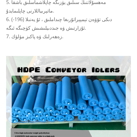
5. مەھسۇلاتنىڭ سىلىق يۈزىگە چاپلاشماسلىق باشقا
ماتېرىياللارنى چاپلىمايدۇ.
6. (-196) دىكى تۆۋەن تېمپېراتۇرىغا چىداملىق ، ئۇ يەنىلا
ئۇزارتىش ۋە جىددىيلىشىش كۈچىگە ئىگە.
7. زەھەرلىك ۋە پاكىز مۈلۈك.