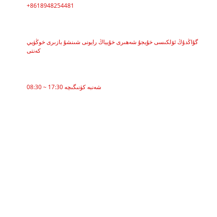
+8618948254481
ADDRESS
گۇاڭدۇڭ ئۆلكىسى خۇيجۇ شەھىرى خۇيياڭ رايونى شىنشۇ بازىرى خوڭۋېي
كەنتى
خىزمەت ۋاقتى
08:30 ~ 17:30 شەنبە كۈنىگىچە
CATEGORIES
بەلۋاغ يەتكۈزگۈچى
Roller Conveyor
ئاليۇمىن رول
Conveyor Idler
Garland roller
Impact Roller
Polyethylene Roller