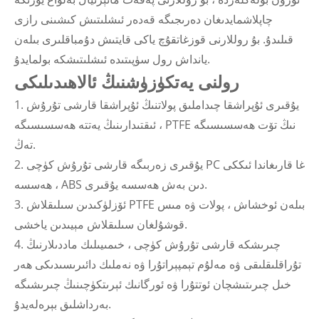
چاپلاشمايدىغان دەرىجىگە قەدەر ئىشلىتىش كىشىنى رازى
قىلىدۇ. بۇ روللارنى قوزغاتقۇچ ياكى قايتىش دۇمباقلىرى بىلەن
يانداش رول سۈپىتىدە ئىشلىتىشكە بولمايدۇ.
رولنى يەتكۈزۈشنىڭ ئالاھىدىلىكى
1. يۇقىرى ئۇپراشقا چىداملىق پولاتنىڭ ئۇپراشقا قارشى تۇرۇش
ئىقتىدارىنىڭ يەتتە ھەسسىسىگە ، PTFE نىڭ تۆت ھەسسىسىگە
تەڭ.
2. يۇقىرى زەربىگە قارشى تۇرۇش كۈچى PC غا قارىغاندا ئىككى
ھەسسە ، ABS دىن بەش ھەسسە يۇقىرى.
3. ئۆزلۈكىدىن سىلىقلاش PTFE بىلەن ئوخشاش ، پولات ۋە مىس
قوشۇلغان سىلىقلاش مېيىدىن ياخشى.
4. چىرىشكە قارشى تۇرۇش كۈچى ، خىمىيىلىك ماددىلارنىڭ
تۇراقلىقلىقى ۋە مەلۇم تېمپېراتۇرا ۋە نەملىك دائىرىسىدىكى ھەر
خىل چىرىتىشچان ئوتتۇرا ۋە ئورگانىك ئېرىتكۈچىنىڭ چىرىشىگە
بەرداشلىق بېرەلەيدۇ.