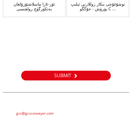
توشۇغۇچى بىكار روللارنى ئېلىپ
ئۆز-ئارا ماسلاشتۇرۇلغان
يۈرۈش - جۇڭگو C ...
يەتكۈزگۈچ رولچىسى
خاسلاشتۇرۇلغان / توپ تارقىتىش
سۈرۈشتۈرۈش
مەھسۇلاتلىرىمىز ياكى باھالىغۇچىلار ھەققىدە سۈرۈشتۈرۈش ئۈچۈن
ئېلېكترونلۇق خەتلىرىڭىزنى بىزگە قالدۇرۇپ قويۇڭ ، بىز 24 سائەت ئىچىدە
ئالاقىلىشىمىز.
SUBMIT
E-MAIL
gcs@gcsconveyor.com
PHONE