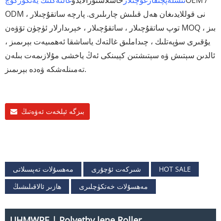
OEM /
ئىشلەپچىقارغۇچىلار
خاسلاشتۇرالايدۇ
غالتەكلىك يەتكۈزگۈچ
ODM نى قوللايدىغان ھەل قىلىش چارىلىرى. پارچە ساتقۇچىلار ،
توپ ساتقۇچىلار ، ساتقۇچىلار ، خېرىدارلار ئۈچۈن تۆۋەن MOQ ، بىز
يۇقىرى سۈپەتلىك ، چىداملىق غالتەك ياساشقا ئەھمىيەت بېرىمىز ،
ئالدىن سېتىش ۋە سېتىشتىن كېيىنكى ئەڭ ياخشى مۇلازىمەت بىلەن
تەمىنلەشكە ۋەدە بېرىمىز.
بىزگە ئېلخەت ئەۋەتىڭ
HOT SALE
شىركەت ئۇچۇرى
مەھسۇلات تەپسىلاتى
مەھسۇلات خەتكۈچلىرى
ھازىر ئالاقىلىشىڭ
UHMWPE | Polyethy lene Roller