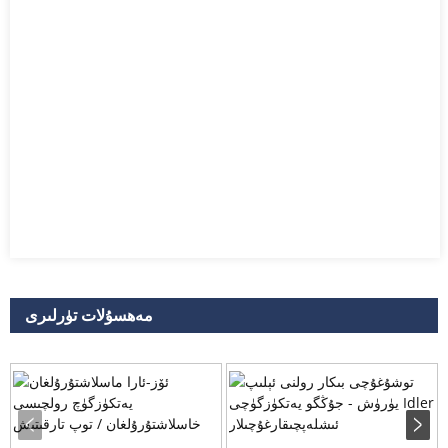
مەھسۇلات تۈرلىرى