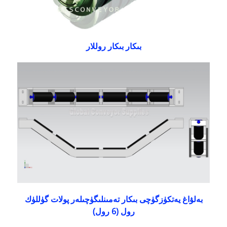
بىكار بىكار روللار
بەلۋاغ يەتكۈزگۈچى بىكار تەمىنلىگۈچىلەر پولات گۈللۈك
رول (6 رول)