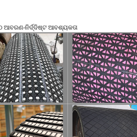
୍ଠ ଆବରଣ-ନିର୍ଦ୍ଦିଷ୍ଟ ଆବଶ୍ୟକତା