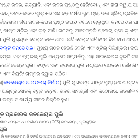
କାଷ୍ଟ ରବର, ଇତ୍ୟାଦି, ଏବଂ ରବର ପୃଷ୍ଠକୁ ହେରିଂବୋନ୍ ଏବଂ ହୀରା ଦ୍ୱାର
ଂବୋନ୍ ରବର-କଭର ପୃଷ୍ଠରେ ଏକ ବଡ଼ ଘର୍ଷଣ ଗୁଣାଙ୍କ, ଭଲ ସ୍ଲିପ୍ ପ୍ରତିରୋଧ
ିର୍ଦ୍ଦେଶକ। ହୀରା ରବର-କଭର ପୃଷ୍ଠ ଉଭୟ ଦିଗରେ ଚାଲୁଥିବା କନଭେୟର ପାଇଁ 
, କାଷ୍ଟ ଷ୍ଟିଲ୍ ଏବଂ ଲୁହା ଅଛି। ଗଠନରୁ, ଆସେମ୍ବଲି ପ୍ଲେଟ୍, ସ୍ପୋକ୍ ଏବ
ା ପୁଲି ମୁଖ୍ୟତଃ ବେଲ୍ଟ ତଳେ ଥାଏ। ଯଦି ବେଲ୍ଟ ପରିବହନ ଦିଗ ବାମ ଥାଏ,
ବେଲ୍ଟ କନଭେୟର
। ମୁଖ୍ୟ ଗଠନ ହେଉଛି ବେରିଂ ଏବଂ ଷ୍ଟିଲ୍ ସିଲିଣ୍ଡର। ଡ
ବଙ୍କା ଏବଂ ଡ୍ରାଇଭ୍ ପୁଲି ମଧ୍ୟରେ ସମ୍ପର୍କରୁ, ଏହା ସାଇକେଲର ଦୁଇଟି ଚକ
େଉଛି ବେଣ୍ଡ ପୁଲି। ବଙ୍କା ଏବଂ ଡ୍ରାଇଭ୍ ପୁଲି ମଧ୍ୟରେ ଗଠନରେ କୌଣସି ପା
ଂ ଏବଂ ବିୟରିଂ ଚାମ୍ବର ଦ୍ୱାରା ଗଠିତ।
୍(
କନଭେୟର ଆଇଡଲର୍ ନିର୍ମାତା
) ପୁଲି ଗୁଣବତ୍ତା ଯାଞ୍ଚ ମୁଖ୍ୟତଃ ଶାଫ୍ଟ 
 ଅଲ୍ଟ୍ରାସୋନିକ୍ ତ୍ରୁଟି ଚିହ୍ନଟ, ରବର ସାମଗ୍ରୀ ଏବଂ କଠୋରତା, ଗତିଶୀଳ ସ
ା ଉତ୍ପାଦ କାର୍ଯ୍ୟ ଜୀବନ ନିଶ୍ଚିତ ହୁଏ।
ନ୍ନ ପ୍ରକାରର କନଭେୟର ପୁଲି
ଲିଖିତ ସମସ୍ତ ଉପ-ବର୍ଗରେ ଆମର (GCS) କନଭେୟର୍ ପୁଲିଗୁଡ଼ିକ:
ପୁଲି
ପୁଲି କନଭେୟରର ଡିସଚାର୍ଜ ପଏଣ୍ଟରେ ଅବସ୍ଥିତ। ଏହା ସାଧାରଣତଃ କନଭେୟରକୁ ଚଲାଏ ଏବଂ ପ