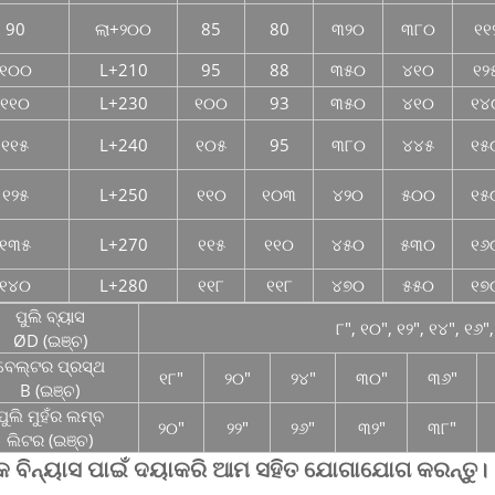
90
ଲା+୨୦୦
85
80
୩୨୦
୩୮୦
୧୧
୧୦୦
L+210
95
88
୩୫୦
୪୧୦
୧୨
୧୧୦
L+230
୧୦୦
93
୩୫୦
୪୧୦
୧୪
୧୧୫
L+240
୧୦୫
95
୩୮୦
୪୪୫
୧୫
୧୨୫
L+250
୧୧୦
୧୦୩
୪୨୦
୫୦୦
୧୫
୧୩୫
L+270
୧୧୫
୧୧୦
୪୫୦
୫୩୦
୧୬
୧୪୦
L+280
୧୧୮
୧୧୮
୪୭୦
୫୫୦
୧୭
ପୁଲି ବ୍ୟାସ
୮″, ୧୦″, ୧୨″, ୧୪″, ୧୬″,
ØD (ଇଞ୍ଚ)
ବେଲ୍ଟର ପ୍ରସ୍ଥ
୧୮″
୨୦″
୨୪″
୩୦″
୩୬″
B (ଇଞ୍ଚ)
ପୁଲି ମୁହଁର ଲମ୍ବ
୨୦″
୨୨″
୨୬″
୩୨″
୩୮″
ଲିଟର (ଇଞ୍ଚ)
କ ବିନ୍ୟାସ ପାଇଁ ଦୟାକରି ଆମ ସହିତ ଯୋଗାଯୋଗ କରନ୍ତୁ।