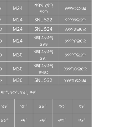
ଏସ୍ଏନ୍ଏଲ୍
୨
M24
୨୨୨୨୦ଇକେ
୫୨୦
୫
M24
SNL 522
୨୨୨୨୨ଇକେ
୦
M24
SNL 524
୨୨୨୨୪ଇକେ
ଏସ୍ଏନ୍ଏଲ୍
୦
M24
୨୨୨୨୬ଇକେ
୫୨୬
ଏସ୍ଏନ୍ଏଲ୍
୦
M30
୨୨୨୨୮ଇକେ
୫୨୮
ଏସ୍ଏନ୍ଏଲ୍
୦
M30
୨୨୨୩୦ଇକେ
୫୩୦
୦
M30
SNL 532
୨୨୨୩୨ଇକେ
 ୧୮″, ୨୦″, ୨୪″, ୨୬″
୪୨″
୪୮″
୫୪″
୬୦″
୭୨″
୪୪″
୫୧″
୫୭″
୬୩″
୭୫″