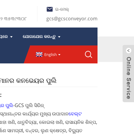
ଇ-ମେଲ୍
୭୫୨ ୩୫୩୯୩୦୮
gcs@gcsconveyor.com
ୟରେ
ଯୋଗାଯୋଗ କରନ୍ତୁ
English
ଚମାନର କନଭେୟର ପୁଲି
:
ର ପୁଲି
-GCS ପୁଲି ସିରିଜ୍
 ସ୍ଥାନାନ୍ତର କାର୍ଯ୍ୟର ମୁଖ୍ୟ ଉପାଦାନ
ବେଲ୍ଟ
ଯାହା ଖଣି, ଧାତୁବିଦ୍ୟା, କୋଇଲା ଖଣି, ରାସାୟନିକ ଶିଳ୍ପ,
ମାଣ ସାମଗ୍ରୀ, ବନ୍ଦର, ଲୁଣ କ୍ଷେତ୍ର, ବିଦ୍ୟୁତ