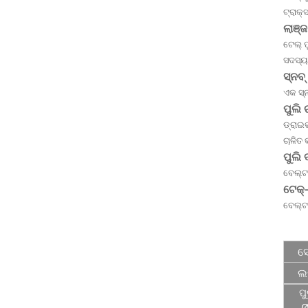
ଟ୍ରାକ୍
ଲାଞ୍ଜ
ଟେଲ୍ ପ
ସଦସ୍ୟ
ସ୍ନବ୍
ଏକ ସ୍ନ
ପୁଲି
ଡ୍ରାଇଭ
ଚାଳିତ
ପୁଲି 
ବେଲ୍ଟର
ଟେକ୍-
ବେଲ୍ଟ
ସେ
ଲମ
ପୁ
Ø