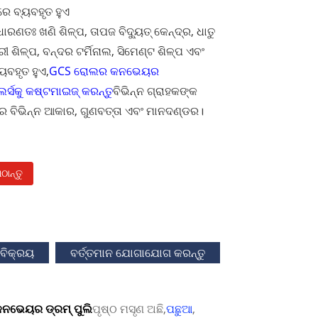
ରେ ବ୍ୟବହୃତ ହୁଏ
ାରଣତଃ ଖଣି ଶିଳ୍ପ, ତାପଜ ବିଦ୍ୟୁତ୍ କେନ୍ଦ୍ର, ଧାତୁ
୍ରୀ ଶିଳ୍ପ, ବନ୍ଦର ଟର୍ମିନାଲ, ସିମେଣ୍ଟ ଶିଳ୍ପ ଏବଂ
ୟବହୃତ ହୁଏ,
GCS ରୋଲର କନଭେୟର
ର୍ସକୁ କଷ୍ଟମାଇଜ୍ କରନ୍ତୁ
ବିଭିନ୍ନ ଗ୍ରାହକଙ୍କ
 ବିଭିନ୍ନ ଆକାର, ଗୁଣବତ୍ତା ଏବଂ ମାନଦଣ୍ଡର।
ାନ୍ତୁ
ବିକ୍ରୟ
ବର୍ତ୍ତମାନ ଯୋଗାଯୋଗ କରନ୍ତୁ
ନଭେୟର ଡ୍ରମ୍ ପୁଲି
ପୃଷ୍ଠ ମସୃଣ ଅଛି,
ପଛୁଆ
,