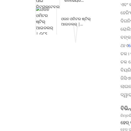
କନଭେୟର...
ଏବଂ 
ହେରି
ଓଜନ ଓମିଟର ଷ୍ଟିଲ୍
ଦିଗନ
ଆଇଡଲର୍ |...
ରୋଲିଂ
ବଙ୍କ
ଥାଏ
ଚକ। 
ଚକ ହ
ବିୟରି
ଜିସିଏସ
ଲାଇନ
ଦ୍ୱାର
ବିଭି
ନିମ୍ନ
ହେଡ୍ 
ହେଡ୍ 