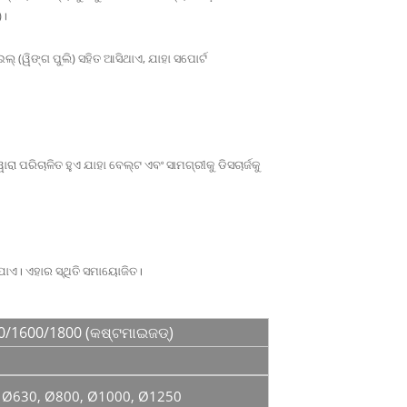
)।
୍ (ୱିଙ୍ଗ ପୁଲି) ସହିତ ଆସିଥାଏ, ଯାହା ସପୋର୍ଟ
ରା ପରିଚାଳିତ ହୁଏ ଯାହା ବେଲ୍ଟ ଏବଂ ସାମଗ୍ରୀକୁ ଡିସଚାର୍ଜକୁ
ଯାଏ। ଏହାର ସ୍ଥିତି ସମାୟୋଜିତ।
0/1600/1800 (କଷ୍ଟମାଇଜଡ୍)
 Ø630, Ø800, Ø1000, Ø1250