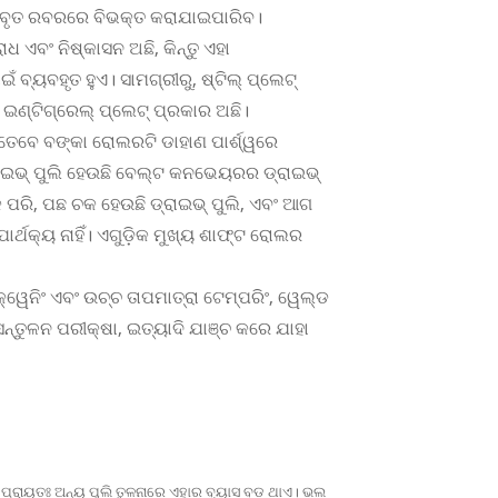
ା ଆବୃତ ରବରରେ ବିଭକ୍ତ କରାଯାଇପାରିବ।
 ଏବଂ ନିଷ୍କାସନ ଅଛି, କିନ୍ତୁ ଏହା
ବ୍ୟବହୃତ ହୁଏ। ସାମଗ୍ରୀରୁ, ଷ୍ଟିଲ୍ ପ୍ଲେଟ୍
ଂ ଇଣ୍ଟିଗ୍ରେଲ୍ ପ୍ଲେଟ୍ ପ୍ରକାର ଅଛି।
 ତେବେ ବଙ୍କା ରୋଲରଟି ଡାହାଣ ପାର୍ଶ୍ୱରେ
୍ରାଇଭ୍ ପୁଲି ହେଉଛି ବେଲ୍ଟ କନଭେୟରର ଡ୍ରାଇଭ୍
 ପରି, ପଛ ଚକ ହେଉଛି ଡ୍ରାଇଭ୍ ପୁଲି, ଏବଂ ଆଗ
ର୍ଥକ୍ୟ ନାହିଁ। ଏଗୁଡ଼ିକ ମୁଖ୍ୟ ଶାଫ୍ଟ ରୋଲର
କ୍ୱେନିଂ ଏବଂ ଉଚ୍ଚ ତାପମାତ୍ରା ଟେମ୍ପରିଂ, ୱେଲ୍ଡ
ନ୍ତୁଳନ ପରୀକ୍ଷା, ଇତ୍ୟାଦି ଯାଞ୍ଚ କରେ ଯାହା
୍ରାୟତଃ ଅନ୍ୟ ପୁଲି ତୁଳନାରେ ଏହାର ବ୍ୟାସ ବଡ଼ ଥାଏ। ଭଲ