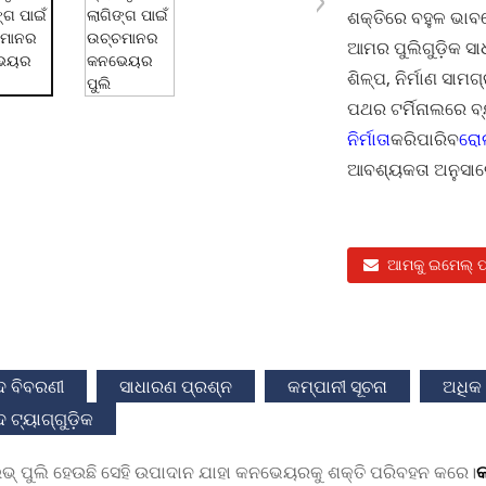
ଶକ୍ତିରେ ବହୁଳ ଭାବ
ଆମର ପୁଲିଗୁଡ଼ିକ ସାଧ
ଶିଳ୍ପ, ନିର୍ମାଣ ସାମଗ
ପଥର ଟର୍ମିନାଲରେ ବ୍
ନିର୍ମାତା
କରିପାରିବ
ରୋଲ
ଆବଶ୍ୟକତା ଅନୁସାରେ
ଆମକୁ ଇମେଲ୍ ପଠ
ଦ ବିବରଣୀ
ସାଧାରଣ ପ୍ରଶ୍ନ
କମ୍ପାନୀ ସୂଚନା
ଅଧିକ 
 ଟ୍ୟାଗ୍‌ଗୁଡ଼ିକ
ଇଭ୍ ପୁଲି ହେଉଛି ସେହି ଉପାଦାନ ଯାହା କନଭେୟରକୁ ଶକ୍ତି ପରିବହନ କରେ।
କ