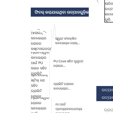
ଫିଚର୍ କରାଯାଇଥିବା ଉତ୍ପାଦଗୁଡ଼ିକ
ସ୍ୱୟଂ ସଂରକ୍ଷିତ
କନଭେୟର ରୋଲ୍...
PU Cove ସହିତ ଗୁରୁତ୍ବ
ରୋଲର...
ଗ୍ରାଭିଟି ରୋଲର
କନଭେୟର...
ଉତ୍ପା
ଉତ୍ପାଦ
ମା ପାଇଁ
ପ୍ରତ୍ୟାହାରଯୋଗ୍ୟ
ଡ୍ରା