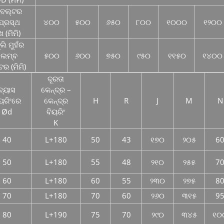
ବେଲ୍ଟର
ପ୍ରସ୍ଥ
୪୦୦
୫୦୦
୬୫୦
୮୦୦
୧୦୦୦
୧୨୦୦
ଖ (ମିମି)
ୁଲି ମୁହଁର
ଲମ୍ବ
୫୦୦
୬୦୦
୭୫୦
୯୫୦
୧୧୫୦
୧୪୦୦
ଟର (ମିମି)
ଦୂରତା
ବ୍ୟାସ
କେନ୍ଦ୍ର –
ୟରିଂରେ
କେନ୍ଦ୍ର
H
R
J
M
N
Ød
ବିୟରିଂ
K
40
L+180
50
43
୧୭୦
୨୦୫
6
50
L+180
55
48
୨୧୦
୨୫୫
7
60
L+180
60
55
୨୩୦
୨୭୫
8
70
L+180
70
60
୨୬୦
୩୧୫
9
80
L+190
75
70
୨୯୦
୩୪୫
୧୦