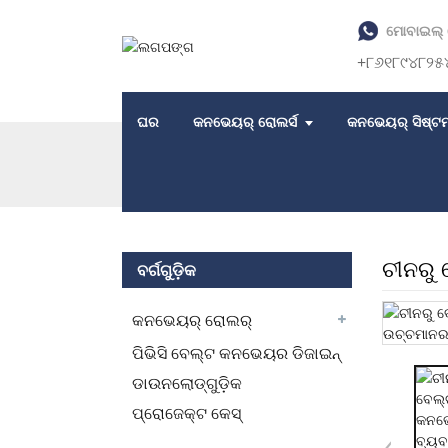
ମୋବାଇଲ୍ 
+୮୬୧୮୯୪୮୨୫
ଘର
କନଭେୟର୍ ରୋଲର୍ସ
କନଭେୟର୍ ସିଷ୍ଟମ
ଘର
ଉତ୍ପାଦଗୁଡ଼ିକ
କନଭେୟର ଡ୍ରମ୍ ପୁଲି
ଚୀନରୁ
ବର୍ଗଗୁଡ଼ିକ
କନଭେୟର୍ ରୋଲର୍
ପିଭିସି ବେଲ୍ଟ କନଭେୟର ଡିଜାଇନ୍
ଡାଉନଲୋଡ୍‌ଗୁଡ଼ିକ
ପ୍ରୋଜେକ୍ଟ କେସ୍