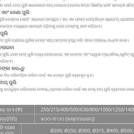
ସନ ପାଇଁ, ହେଡ୍ ପୁଲି ସାଧାରଣତଃ ଲାଗ୍ ହୋଇଥାଏ (ରବର କିମ୍ବା ସିରାମିକ୍ ଲାଗିଂ ସାମଗ୍ରୀ ସହିତ
 ଏବଂ ଡେଣା ପୁଲି
ୁଲି ବେଲ୍ଟର ଲୋଡିଂ ଏଣ୍ଡରେ ଅବସ୍ଥିତ। ଏହା ଏକ ଫ୍ଲାଟ୍ ଫେସ୍ କିମ୍ବା ସ୍ଲାଟେଡ୍ ପ୍ରୋଫାଇଲ
ମାନଙ୍କ ମଧ୍ୟରେ ସାମଗ୍ରୀ ପଡ଼ିବାକୁ ଦେଇ ବେଲ୍ଟକୁ ସଫା କରିଥାଏ।
 ପୁଲି
ବ୍ ପୁଲି ଡ୍ରାଇଭ୍ ପୁଲିର ବେଲ୍ଟ ରାପ୍ ଆଙ୍ଗଲ୍ ବୃଦ୍ଧି କରି ଏହାର ଟ୍ରାକ୍ସନ୍ ଉନ୍ନତ କରେ।
 ଚଲାଇବା
୍ ପୁଲି, ଯାହା ହେଡ୍ ପୁଲି ମଧ୍ୟ ହୋଇପାରେ, ଏକ ମୋଟର ଏବଂ ପାୱାର ଟ୍ରାନ୍ସମିସନ୍ ୟୁନିଟ୍ ଦ୍ୱା
 କରିଥାଏ।
ବଙ୍କା କରନ୍ତୁ
 ଦିଗ ପରିବର୍ତ୍ତନ କରିବା ପାଇଁ ଏକ ବେଣ୍ଡ ପୁଲି ବ୍ୟବହୃତ ହୁଏ।
ଅପ୍ ପୁଲି
କୁ ଉପଯୁକ୍ତ ପରିମାଣର ଟେନସନ୍ ପ୍ରଦାନ କରିବା ପାଇଁ ଏକ ଟେକ୍-ଅପ୍ ପୁଲି ବ୍ୟବହାର କରା
ଲ୍ ଡାଏ (Φ)
250/215/400/500/630/800/1000/1250/140
୍ବ(ମିମି)
୫୦୦-୨୮୦୦ (କଷ୍ଟମାଇଜଡ୍)
ଲି ବ୍ୟାସ
Ø200, Ø250, Ø300, Ø315, Ø400, Ø500,
D (ମିମି)