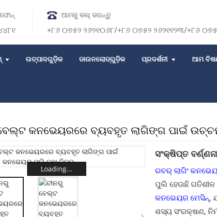
ଫୋନ୍
ଆମକୁ କଲ୍ କରନ୍ତୁ
୪୪୮୧
+୮୬ ୦୭୫୨ ୨୬୨୧୦୬୮/+୮୬ ୦୭୫୨ ୨୬୨୧୧୨୩/+୮୬ ୦
୍
ଉତ୍ପାଦଗୁଡ଼ିକ
ଡାଉନଲୋଡ୍‌ଗୁଡ଼ିକ
ପ୍ରଦର୍ଶନୀ
ଆମ ବିଷ
 ବେଲ୍ଟ କନଭେୟରରେ ବ୍ୟବହୃତ ଲାଗିଙ୍ଗ ପାଇଁ ଉଚ୍
ସଂକ୍ଷିପ୍ତ ବର୍ଣ୍ଣନା
Loading...
ରବର୍ ଲାଗିଂ କନଭେୟ
ପୁଲି ହେଉଛି ଗତିଶୀଳ
କନଭେୟର ମେସିନ୍
, 
ଶସ୍ୟ ସଂରକ୍ଷଣ, ନିର୍