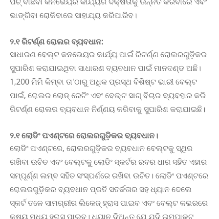
ପିଚ୍ ବାଛିବା କନଭେୟର କାର୍ଯ୍ୟର ଦକ୍ଷତାକୁ ଉନ୍ନତ କରିବାରେ ଏବଂ
ଭାଙ୍ଗିବା ରୋକିବାରେ ସାହାଯ୍ୟ କରିପାରିବ।
୨.୧ ରିଟର୍ଣ୍ଣ ରୋଲର ବ୍ୟବଧାନ:
ସାଧାରଣ ବେଲ୍ଟ କନଭେୟର କାର୍ଯ୍ୟ ପାଇଁ ରିଟର୍ଣ୍ଣ ରୋଲରଗୁଡ଼ିକର
ସୁପାରିଶ କରାଯାଇଥିବା ସାଧାରଣ ବ୍ୟବଧାନ ପାଇଁ ମାନଦଣ୍ଡ ଅଛି।
1,200 ମିମି କିମ୍ବା ତା'ଠାରୁ ଅଧିକ ପ୍ରସ୍ଥ ବିଶିଷ୍ଟ ଭାରୀ ବେଲ୍ଟ
ପାଇଁ, ରୋଲର ଲୋଡ୍ ରେଟିଂ ଏବଂ ବେଲ୍ଟ ସାଗ୍ ବିଚାର ବ୍ୟବହାର କରି
ରିଟର୍ଣ୍ଣ ରୋଲର ବ୍ୟବଧାନ ନିର୍ଣ୍ଣୟ କରିବାକୁ ସୁପାରିଶ କରାଯାଇଛି।
୨.୧ ଲୋଡିଂ ପଏଣ୍ଟରେ ରୋଲରଗୁଡ଼ିକର ବ୍ୟବଧାନ।
ଲୋଡିଂ ପଏଣ୍ଟରେ, ରୋଲରଗୁଡ଼ିକର ବ୍ୟବଧାନ ବେଲ୍ଟକୁ ସ୍ଥିର
ରଖିବା ଉଚିତ ଏବଂ ବେଲ୍ଟକୁ ଲୋଡିଂ ସ୍କର୍ଟର ରବର ଧାର ସହିତ ଏହାର
ସମ୍ପୂର୍ଣ୍ଣ ଲମ୍ବ ସହିତ ସଂସ୍ପର୍ଶରେ ରଖିବା ଉଚିତ। ଲୋଡିଂ ପଏଣ୍ଟରେ
ରୋଲରଗୁଡ଼ିକର ବ୍ୟବଧାନ ପ୍ରତି ସତର୍କତାର ସହ ଧ୍ୟାନ ଦେଲେ
ସ୍କର୍ଟ ତଳେ ସାମଗ୍ରୀର ଲିକେଜ୍ ହ୍ରାସ ପାଇବ ଏବଂ ବେଲ୍ଟ କଭରରେ
କ୍ଷୟ ମଧ୍ୟ ହ୍ରାସ ପାଇବ। ଧ୍ୟାନ ଦିଅନ୍ତୁ ଯେ ଯଦି ଇମ୍ପାକ୍ଟ