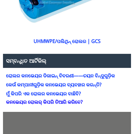
UHMWPE/ପଲିଥିନ୍ ରୋଲର | GCS
ସମ୍ବନ୍ଧିତ ଆର୍ଟିକିଲ୍
ରୋଲର କନଭେୟର ଡିଜାଇନ୍ ବିବରଣୀ——ଚୟନ ବିନ୍ଦୁଗୁଡ଼ିକ
କେଉଁ କମ୍ପାନୀଗୁଡ଼ିକ କନଭେୟର ବ୍ୟବହାର କରନ୍ତି?
ମୁଁ କିପରି ଏକ ରୋଲର କନଭେୟର ବାଛିବି?
କନଭେୟର ରୋଲର୍ କିପରି ତିଆରି କରିବେ?