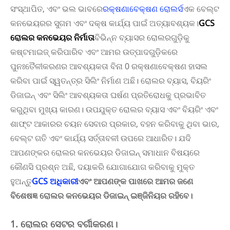
ସଂସ୍ଥାପିତ, ଏବଂ ଭଲ ଭାବରେ
ରକ୍ଷଣାବେକ୍ଷଣ ରୋଲର୍ସ
ଏକ ବେଲ୍ଟ
କନଭେୟରର ସୁଗମ ଏବଂ ଦକ୍ଷ କାର୍ଯ୍ୟ ପାଇଁ ଅତ୍ୟାବଶ୍ୟକ।
GCS
ରୋଲର କନଭେୟର ନିର୍ମାତା
ବିଭିନ୍ନ ବ୍ୟାସର ରୋଲରଗୁଡ଼ିକୁ
କଷ୍ଟମାଇଜ୍ କରିପାରିବ ଏବଂ ଆମର ଉତ୍ପାଦଗୁଡ଼ିକରେ
ପୁନଃତୈଳୀକରଣର ଆବଶ୍ୟକତା ବିନା 0 ରକ୍ଷଣାବେକ୍ଷଣ ହାସଲ
କରିବା ପାଇଁ ସ୍ୱତନ୍ତ୍ର ସିଲିଂ ନିର୍ମାଣ ଅଛି। ରୋଲର ବ୍ୟାସ, ବିୟରିଂ
ଡିଜାଇନ୍ ଏବଂ ସିଲିଂ ଆବଶ୍ୟକତା ଘର୍ଷଣ ପ୍ରତିରୋଧକୁ ପ୍ରଭାବିତ
କରୁଥିବା ମୁଖ୍ୟ କାରଣ। ଉପଯୁକ୍ତ ରୋଲର ବ୍ୟାସ ଏବଂ ବିୟରିଂ ଏବଂ
ଶାଫ୍ଟ ଆକାରର ଚୟନ ସେବାର ପ୍ରକାର, ବହନ କରିବାକୁ ଥିବା ଭାର,
ବେଲ୍ଟ ଗତି ଏବଂ କାର୍ଯ୍ୟ ସର୍ତ୍ତାବଳୀ ଉପରେ ଆଧାରିତ। ଯଦି
ଆପଣଙ୍କର ରୋଲର କନଭେୟର ଡିଜାଇନ୍ ସମାଧାନ ବିଷୟରେ
କୌଣସି ପ୍ରଶ୍ନ ଅଛି, ଦୟାକରି ଯୋଗାଯୋଗ କରିବାକୁ ମୁକ୍ତ
ହୁଅନ୍ତୁ
GCS ଅଧିକାରୀ
ଏବଂ ଆପଣଙ୍କ ପାଖରେ ଆମର ଜଣେ
ବିଶେଷଜ୍ଞ ରୋଲର କନଭେୟର ଡିଜାଇନ୍ ଇଞ୍ଜିନିୟର ରହିବେ।
1. ରୋଲର ସେଟର ବର୍ଗୀକରଣ।