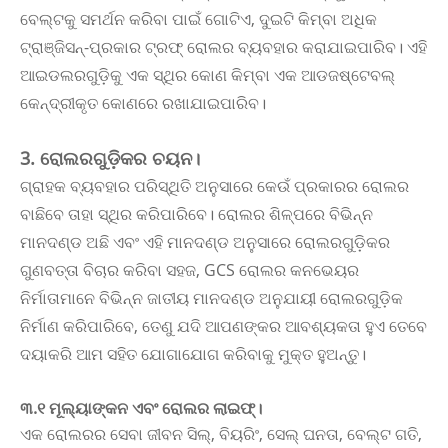
ବେଲ୍ଟକୁ ସମର୍ଥନ କରିବା ପାଇଁ ଗୋଟିଏ, ଦୁଇଟି କିମ୍ବା ଅଧିକ
ଟ୍ରାଞ୍ଜିସନ୍-ପ୍ରକାର ଟ୍ରଫ୍ ରୋଲର ବ୍ୟବହାର କରାଯାଇପାରିବ। ଏହି
ଆଇଡଲରଗୁଡ଼ିକୁ ଏକ ସ୍ଥିର କୋଣ କିମ୍ବା ଏକ ଆଡଜଷ୍ଟେବଲ୍
କେନ୍ଦ୍ରୀକୃତ କୋଣରେ ରଖାଯାଇପାରିବ।
3. ରୋଲରଗୁଡ଼ିକର ଚୟନ।
ଗ୍ରାହକ ବ୍ୟବହାର ପରିସ୍ଥିତି ଅନୁସାରେ କେଉଁ ପ୍ରକାରର ରୋଲର
ବାଛିବେ ତାହା ସ୍ଥିର କରିପାରିବେ। ରୋଲର ଶିଳ୍ପରେ ବିଭିନ୍ନ
ମାନଦଣ୍ଡ ଅଛି ଏବଂ ଏହି ମାନଦଣ୍ଡ ଅନୁସାରେ ରୋଲରଗୁଡ଼ିକର
ଗୁଣବତ୍ତା ବିଚାର କରିବା ସହଜ, GCS ରୋଲର କନଭେୟର
ନିର୍ମାତାମାନେ ବିଭିନ୍ନ ଜାତୀୟ ମାନଦଣ୍ଡ ଅନୁଯାୟୀ ରୋଲରଗୁଡ଼ିକ
ନିର୍ମାଣ କରିପାରିବେ, ତେଣୁ ଯଦି ଆପଣଙ୍କର ଆବଶ୍ୟକତା ହୁଏ ତେବେ
ଦୟାକରି ଆମ ସହିତ ଯୋଗାଯୋଗ କରିବାକୁ ମୁକ୍ତ ହୁଅନ୍ତୁ।
୩.୧ ମୂଲ୍ୟାଙ୍କନ ଏବଂ ରୋଲର ଲାଇଫ୍।
ଏକ ରୋଲରର ସେବା ଜୀବନ ସିଲ୍, ବିୟରିଂ, ସେଲ୍ ଘନତା, ବେଲ୍ଟ ଗତି,