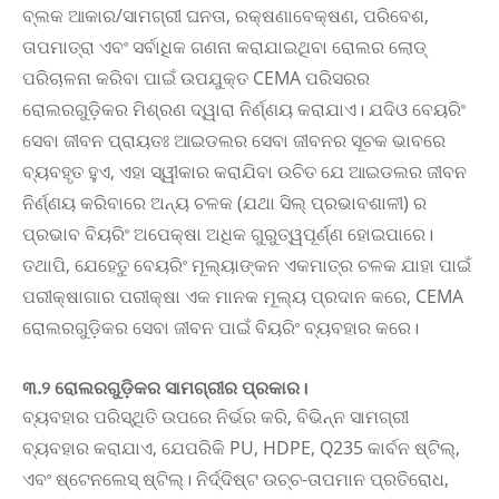
ବ୍ଲକ ଆକାର/ସାମଗ୍ରୀ ଘନତା, ରକ୍ଷଣାବେକ୍ଷଣ, ପରିବେଶ,
ତାପମାତ୍ରା ଏବଂ ସର୍ବାଧିକ ଗଣନା କରାଯାଇଥିବା ରୋଲର ଲୋଡ୍
ପରିଚାଳନା କରିବା ପାଇଁ ଉପଯୁକ୍ତ CEMA ପରିସରର
ରୋଲରଗୁଡ଼ିକର ମିଶ୍ରଣ ଦ୍ୱାରା ନିର୍ଣ୍ଣୟ କରାଯାଏ। ଯଦିଓ ବେୟରିଂ
ସେବା ଜୀବନ ପ୍ରାୟତଃ ଆଇଡଲର ସେବା ଜୀବନର ସୂଚକ ଭାବରେ
ବ୍ୟବହୃତ ହୁଏ, ଏହା ସ୍ୱୀକାର କରାଯିବା ଉଚିତ ଯେ ଆଇଡଲର ଜୀବନ
ନିର୍ଣ୍ଣୟ କରିବାରେ ଅନ୍ୟ ଚଳକ (ଯଥା ସିଲ୍ ପ୍ରଭାବଶାଳୀ) ର
ପ୍ରଭାବ ବିୟରିଂ ଅପେକ୍ଷା ଅଧିକ ଗୁରୁତ୍ୱପୂର୍ଣ୍ଣ ହୋଇପାରେ।
ତଥାପି, ଯେହେତୁ ବେୟରିଂ ମୂଲ୍ୟାଙ୍କନ ଏକମାତ୍ର ଚଳକ ଯାହା ପାଇଁ
ପରୀକ୍ଷାଗାର ପରୀକ୍ଷା ଏକ ମାନକ ମୂଲ୍ୟ ପ୍ରଦାନ କରେ, CEMA
ରୋଲରଗୁଡ଼ିକର ସେବା ଜୀବନ ପାଇଁ ବିୟରିଂ ବ୍ୟବହାର କରେ।
୩.୨ ରୋଲରଗୁଡ଼ିକର ସାମଗ୍ରୀର ପ୍ରକାର।
ବ୍ୟବହାର ପରିସ୍ଥିତି ଉପରେ ନିର୍ଭର କରି, ବିଭିନ୍ନ ସାମଗ୍ରୀ
ବ୍ୟବହାର କରାଯାଏ, ଯେପରିକି PU, HDPE, Q235 କାର୍ବନ ଷ୍ଟିଲ୍,
ଏବଂ ଷ୍ଟେନଲେସ୍ ଷ୍ଟିଲ୍। ନିର୍ଦ୍ଦିଷ୍ଟ ଉଚ୍ଚ-ତାପମାନ ପ୍ରତିରୋଧ,