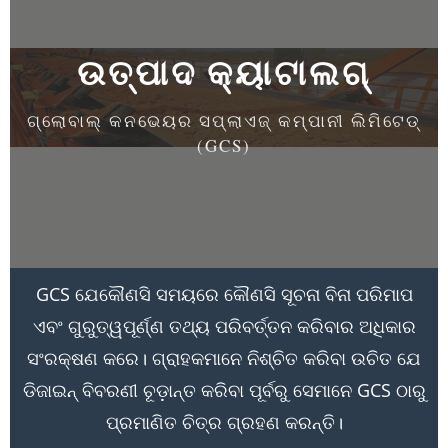
ଉତ୍ପାଦ କ୍ୟାଟାଲଗ୍
ଗ୍ଲୋବାଲ୍ କନଭେୟର ସପ୍ଲାଏଜ୍ କମ୍ପାନୀ ଲିମିଟେଡ୍
(GCS)
GCS ଯେକୌଣସି ସମୟରେ କୌଣସି ସୂଚନା ବିନା ପରିମାପ
ଏବଂ ଗୁରୁତ୍ୱପୂର୍ଣ୍ଣ ତଥ୍ୟ ପରିବର୍ତ୍ତନ କରିବାର ଅଧିକାର
ସଂରକ୍ଷଣ କରେ। ଗ୍ରାହକମାନେ ନିଶ୍ଚିତ କରିବା ଉଚିତ ଯେ
ଡିଜାଇନ୍ ବିବରଣୀ ଚୂଡ଼ାନ୍ତ କରିବା ପୂର୍ବରୁ ସେମାନେ GCS ଠାରୁ
ପ୍ରମାଣିତ ଚିତ୍ର ଗ୍ରହଣ କରନ୍ତି।