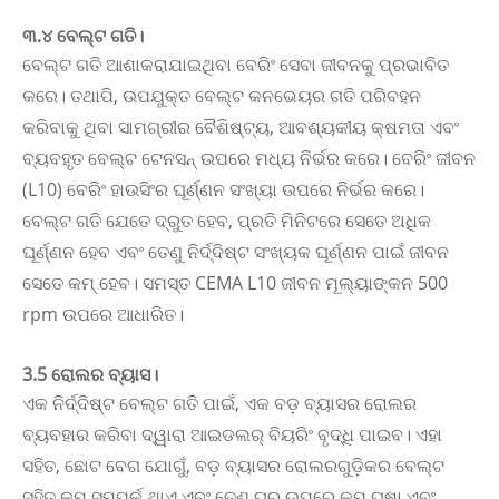
୩.୪ ବେଲ୍ଟ ଗତି।
ବେଲ୍ଟ ଗତି ଆଶାକରାଯାଇଥିବା ବେରିଂ ସେବା ଜୀବନକୁ ପ୍ରଭାବିତ
କରେ। ତଥାପି, ଉପଯୁକ୍ତ ବେଲ୍ଟ କନଭେୟର ଗତି ପରିବହନ
କରିବାକୁ ଥିବା ସାମଗ୍ରୀର ବୈଶିଷ୍ଟ୍ୟ, ଆବଶ୍ୟକୀୟ କ୍ଷମତା ଏବଂ
ବ୍ୟବହୃତ ବେଲ୍ଟ ଟେନସନ୍ ଉପରେ ମଧ୍ୟ ନିର୍ଭର କରେ। ବେରିଂ ଜୀବନ
(L10) ବେରିଂ ହାଉସିଂର ଘୂର୍ଣ୍ଣନ ସଂଖ୍ୟା ଉପରେ ନିର୍ଭର କରେ।
ବେଲ୍ଟ ଗତି ଯେତେ ଦ୍ରୁତ ହେବ, ପ୍ରତି ମିନିଟରେ ସେତେ ଅଧିକ
ଘୂର୍ଣ୍ଣନ ହେବ ଏବଂ ତେଣୁ ନିର୍ଦ୍ଦିଷ୍ଟ ସଂଖ୍ୟକ ଘୂର୍ଣ୍ଣନ ପାଇଁ ଜୀବନ
ସେତେ କମ୍ ହେବ। ସମସ୍ତ CEMA L10 ଜୀବନ ମୂଲ୍ୟାଙ୍କନ 500
rpm ଉପରେ ଆଧାରିତ।
3.5 ରୋଲର ବ୍ୟାସ।
ଏକ ନିର୍ଦ୍ଦିଷ୍ଟ ବେଲ୍ଟ ଗତି ପାଇଁ, ଏକ ବଡ଼ ବ୍ୟାସର ରୋଲର
ବ୍ୟବହାର କରିବା ଦ୍ୱାରା ଆଇଡଲର୍ ବିୟରିଂ ବୃଦ୍ଧି ପାଇବ। ଏହା
ସହିତ, ଛୋଟ ବେଗ ଯୋଗୁଁ, ବଡ଼ ବ୍ୟାସର ରୋଲରଗୁଡ଼ିକର ବେଲ୍ଟ
ସହିତ କମ୍ ସମ୍ପର୍କ ଥାଏ ଏବଂ ତେଣୁ ଘର ଉପରେ କମ୍ ଘଷା ଏବଂ