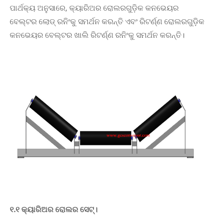
ପାର୍ଥକ୍ୟ ଅନୁସାରେ, କ୍ୟାରିଅର ରୋଲରଗୁଡ଼ିକ କନଭେୟର
ବେଲ୍ଟର ଲୋଡ୍ ରନିଂକୁ ସମର୍ଥନ କରନ୍ତି ଏବଂ ରିଟର୍ଣ୍ଣ ରୋଲରଗୁଡ଼ିକ
କନଭେୟର ବେଲ୍ଟର ଖାଲି ରିଟର୍ଣ୍ଣ ରନିଂକୁ ସମର୍ଥନ କରନ୍ତି।
୧.୧ କ୍ୟାରିଅର ରୋଲର ସେଟ୍।