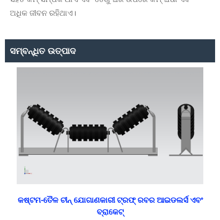
ଅଧିକ ଜୀବନ ରହିଥାଏ।
ସମ୍ବନ୍ଧିତ ଉତ୍ପାଦ
କଷ୍ଟମ-ତୈଳ ଚୀନ୍ ଯୋଗାଣକାରୀ ଟ୍ରଫ୍ ରବର ଆଇଡଲର୍ସ ଏବଂ
ବ୍ରାକେଟ୍