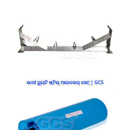
ଭାରୀ ଡ୍ୟୁଟି ଷ୍ଟିଲ୍ ଆଇଡଲର୍ ସେଟ୍ | GCS