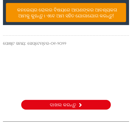
କନଭେୟର ରୋଲର ବିଷୟରେ ଆପଣଙ୍କର ଆବଶ୍ୟକତା
ଆମକୁ କୁହନ୍ତୁ। ଏବେ ଆମ ସହିତ ଯୋଗାଯୋଗ କରନ୍ତୁ!
ପୋଷ୍ଟ ସମୟ: ସେପ୍ଟେମ୍ବର-୦୧-୨୦୨୨
ଅନୁସନ୍ଧାନ
ଆମର ଉତ୍ପାଦ କିମ୍ବା ମୂଲ୍ୟ ତାଲିକା ବିଷୟରେ ପଚାରିବା ପାଇଁ, ଦୟାକରି
ଆପଣଙ୍କ ଇମେଲ୍ ଆମକୁ ପଠାନ୍ତୁ ଏବଂ ଆମେ 24 ଘଣ୍ଟା ମଧ୍ୟରେ
ଯୋଗାଯୋଗ କରିବୁ।
ଦାଖଲ କରନ୍ତୁ