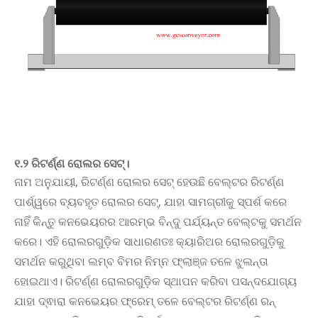
୧.୨ ରିଟର୍ଣ୍ଣ ରୋଲର ସେଟ୍।
ନାମ ଅନୁଯାୟୀ, ରିଟର୍ଣ୍ଣ ରୋଲର ସେଟ୍ ହେଉଛି ବେଲ୍ଟର ରିଟର୍ଣ୍ଣ
ପାର୍ଶ୍ୱରେ ବ୍ୟବହୃତ ରୋଲର ସେଟ୍, ଯାହା ସାମଗ୍ରୀକୁ ସ୍ପର୍ଶ କରେ
ନାହିଁ କିନ୍ତୁ କନଭେୟରର ଆରମ୍ଭ ବିନ୍ଦୁ ପର୍ଯ୍ୟନ୍ତ ବେଲ୍ଟକୁ ସମର୍ଥନ
କରେ। ଏହି ରୋଲରଗୁଡ଼ିକ ସାଧାରଣତଃ କ୍ୟାରିଅର ରୋଲରଗୁଡ଼ିକୁ
ସମର୍ଥନ କରୁଥିବା ଲମ୍ବ ବିମର ନିମ୍ନ ଫ୍ଲାଞ୍ଜ ତଳେ ଝୁଲନ୍ତା
ହୋଇଥାଏ। ରିଟର୍ଣ୍ଣ ରୋଲରଗୁଡ଼ିକ ସ୍ଥାପନ କରିବା ପସନ୍ଦଯୋଗ୍ୟ
ଯାହା ଦ୍ଵାରା କନଭେୟର ଫ୍ରେମ୍ ତଳେ ବେଲ୍ଟର ରିଟର୍ଣ୍ଣ ରନ୍