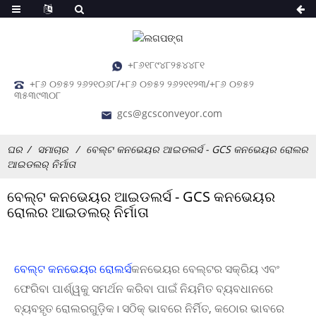
+୮୬୧୮୯୪୮୨୫୪୪୮୧
+୮୬ ୦୭୫୨ ୨୬୨୧୦୬୮/+୮୬ ୦୭୫୨ ୨୬୨୧୧୨୩/+୮୬ ୦୭୫୨
୩୫୩୯୩୦୮
gcs@gcsconveyor.com
ଘର
ସମାଚାର
ବେଲ୍ଟ କନଭେୟର ଆଇଡଲର୍ସ - GCS କନଭେୟର ରୋଲର
ଆଇଡଲର୍ ନିର୍ମାତା
ବେଲ୍ଟ କନଭେୟର ଆଇଡଲର୍ସ - GCS କନଭେୟର
ରୋଲର ଆଇଡଲର୍ ନିର୍ମାତା
ବେଲ୍ଟ କନଭେୟର ରୋଲର୍ସ
କନଭେୟର ବେଲ୍ଟର ସକ୍ରିୟ ଏବଂ
ଫେରିବା ପାର୍ଶ୍ୱକୁ ସମର୍ଥନ କରିବା ପାଇଁ ନିୟମିତ ବ୍ୟବଧାନରେ
ବ୍ୟବହୃତ ରୋଲରଗୁଡ଼ିକ। ସଠିକ୍ ଭାବରେ ନିର୍ମିତ, କଠୋର ଭାବରେ