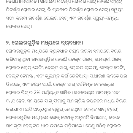
ଦେଖାଯାଇପାରିବ। ସାଧାରଣ ରିଟର୍ଣ୍ଣ ରୋଲର ସେଟ୍ ହେଉଛି ଫ୍ଲାଟ୍
ରିଟର୍ଣ୍ଣ ରୋଲର ସେଟ୍, ଭି ପ୍ରକାର ରିଟର୍ଣ୍ଣ ରୋଲର ସେଟ୍। ସ୍ୱୟଂ-
ସଫା କରିବା ରିଟର୍ଣ୍ଣ ରୋଲର ସେଟ୍ ଏବଂ ରିଟର୍ଣ୍ଣ ସ୍ୱୟଂ-ସମୃଦ୍ଧ
ରୋଲର ସେଟ୍।
୨. ରୋଲରଗୁଡ଼ିକ ମଧ୍ୟରେ ବ୍ୟବଧାନ।
ରୋଲରଗୁଡ଼ିକ ମଧ୍ୟରେ ବ୍ୟବଧାନ ଚୟନ କରିବା ସମୟରେ ବିଚାର
କରିବାକୁ ଥିବା କାରଣଗୁଡ଼ିକ ହେଉଛି ବେଲ୍ଟ ଓଜନ, ସାମଗ୍ରୀ ଓଜନ,
ରୋଲର ଲୋଡ୍ ରେଟିଂ, ବେଲ୍ଟ ସାଗ୍, ରୋଲର ଲାଇଫ୍, ବେଲ୍ଟ ରେଟିଂ,
ବେଲ୍ଟ ଟେନସନ୍ ଏବଂ ଭୂଲମ୍ବ କର୍ଭ ରେଡିଆସ୍। ସାଧାରଣ କନଭେୟର
ଡିଜାଇନ୍ ଏବଂ ଚୟନ ପାଇଁ, ବେଲ୍ଟ ସାଗ୍ ସର୍ବନିମ୍ନ ଟେନସନ୍ରେ
ରୋଲର ପିଚ୍ ର 2% ପର୍ଯ୍ୟନ୍ତ ସୀମିତ। କନଭେୟର ଆରମ୍ଭ ଏବଂ
ବନ୍ଦ ହେବା ସମୟରେ ସାଗ୍ ସୀମାକୁ ସାମଗ୍ରିକ ଚୟନରେ ମଧ୍ୟ ବିଚାର
କରାଯାଏ। ଯଦି ଅତ୍ୟଧିକ ଗ୍ରୁଭ୍ ହୋଇଥିବା ବେଲ୍ଟ ସାଗ୍ ଟ୍ରଫ୍
ରୋଲରଗୁଡ଼ିକ ମଧ୍ୟରେ ଲୋଡ୍ ହେବାକୁ ଅନୁମତି ଦିଆଯାଏ, ତେବେ
ସାମଗ୍ରୀ ବେଲ୍ଟର ଧାର ଉପରେ ପଡ଼ିପାରେ। ତେଣୁ ସଠିକ୍ ରୋଲର