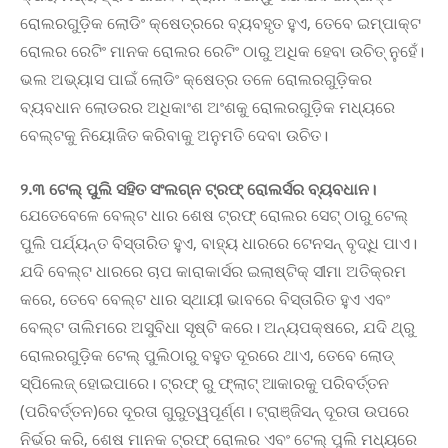
ରୋଲରଗୁଡ଼ିକ ଲୋଡିଂ କ୍ଷେତ୍ରରେ ବ୍ୟବହୃତ ହୁଏ, ତେବେ ଇମ୍ପାକ୍ଟ
ରୋଲର ରେଟିଂ ମାନକ ରୋଲର ରେଟିଂ ଠାରୁ ଅଧିକ ହେବା ଉଚିତ୍ ନୁହେଁ।
ଭଲ ଅଭ୍ୟାସ ପାଇଁ ଲୋଡିଂ କ୍ଷେତ୍ର ତଳେ ରୋଲରଗୁଡ଼ିକର
ବ୍ୟବଧାନ ଲୋଡରର ଅଧିକାଂଶ ଅଂଶକୁ ରୋଲରଗୁଡ଼ିକ ମଧ୍ୟରେ
ବେଲ୍ଟକୁ ନିୟୋଜିତ କରିବାକୁ ଅନୁମତି ଦେବା ଉଚିତ।
୨.୩ ଟେଲ୍ ପୁଲି ସହିତ ସଂଲଗ୍ନ ଟ୍ରଫ୍ ରୋଲର୍ସର ବ୍ୟବଧାନ।
ଯେତେବେଳେ ବେଲ୍ଟ ଧାର ଶେଷ ଟ୍ରଫ୍ ରୋଲର ସେଟ୍ ଠାରୁ ଟେଲ୍
ପୁଲି ପର୍ଯ୍ୟନ୍ତ ବିସ୍ତାରିତ ହୁଏ, ବାହ୍ୟ ଧାରରେ ଟେନସନ୍ ବୃଦ୍ଧି ପାଏ।
ଯଦି ବେଲ୍ଟ ଧାରରେ ଚାପ କାରାକାର୍ସର ଇଲାଷ୍ଟିକ୍ ସୀମା ଅତିକ୍ରମ
କରେ, ତେବେ ବେଲ୍ଟ ଧାର ସ୍ଥାୟୀ ଭାବରେ ବିସ୍ତାରିତ ହୁଏ ଏବଂ
ବେଲ୍ଟ ତାଲିମରେ ଅସୁବିଧା ସୃଷ୍ଟି କରେ। ଅନ୍ୟପକ୍ଷରେ, ଯଦି ଥ୍ରୁ
ରୋଲରଗୁଡ଼ିକ ଟେଲ୍ ପୁଲିଠାରୁ ବହୁତ ଦୂରରେ ଥାଏ, ତେବେ ଲୋଡ୍
ସ୍ପିଲେଜ୍ ହୋଇପାରେ। ଟ୍ରଫ୍ ରୁ ଫ୍ଲାଟ୍ ଆକାରକୁ ପରିବର୍ତ୍ତନ
(ପରିବର୍ତ୍ତନ)ରେ ଦୂରତା ଗୁରୁତ୍ୱପୂର୍ଣ୍ଣ। ଟ୍ରାଞ୍ଜିସନ୍ ଦୂରତା ଉପରେ
ନିର୍ଭର କରି, ଶେଷ ମାନକ ଟ୍ରଫ୍ ରୋଲର ଏବଂ ଟେଲ୍ ପୁଲି ମଧ୍ୟରେ