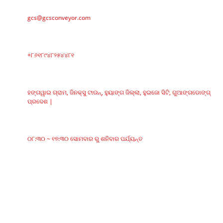
ଇ-ମେଲ୍
gcs@gcsconveyor.com
ଫୋନ୍‌
+୮୬୧୮୯୪୮୨୫୪୪୮୧
ଠିକଣା
ହଙ୍ଗୱାଇ ଗ୍ରାମ, ଜିନକ୍ସୁ ଟାଉନ୍, ହୁୟାଙ୍ଗ ଜିଲ୍ଲା, ହୁଇଜୋ ସିଟି, ଗୁଆଙ୍ଗଡୋଙ୍ଗ୍
ପ୍ରଦେଶ |
କାର୍ଯ୍ୟସମୟ
୦୮:୩୦ ~ ୧୭:୩୦ ସୋମବାର ରୁ ଶନିବାର ପର୍ଯ୍ୟନ୍ତ
ବର୍ଗଗୁଡିକ
ବେଲ୍ଟ କନଭେୟର୍
ରୋଲର କନଭେୟର୍
ଆଲୁମିନିୟମ୍ ରୋଲର୍‌
କନଭେୟର୍ ଆଇଡଲର୍