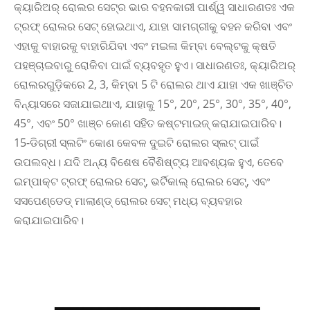
କ୍ୟାରିଅର୍ ରୋଲର ସେଟ୍‌ର ଭାର ବହନକାରୀ ପାର୍ଶ୍ୱ ସାଧାରଣତଃ ଏକ
ଟ୍ରଫ୍ ରୋଲର ସେଟ୍ ହୋଇଥାଏ, ଯାହା ସାମଗ୍ରୀକୁ ବହନ କରିବା ଏବଂ
ଏହାକୁ ବାହାରକୁ ବାହାରିଯିବା ଏବଂ ମଇଳା କିମ୍ବା ବେଲ୍ଟକୁ କ୍ଷତି
ପହଞ୍ଚାଇବାରୁ ରୋକିବା ପାଇଁ ବ୍ୟବହୃତ ହୁଏ। ସାଧାରଣତଃ, କ୍ୟାରିଅର୍
ରୋଲରଗୁଡ଼ିକରେ 2, 3, କିମ୍ବା 5 ଟି ରୋଲର ଥାଏ ଯାହା ଏକ ଖାଞ୍ଚିତ
ବିନ୍ୟାସରେ ସଜାଯାଇଥାଏ, ଯାହାକୁ 15°, 20°, 25°, 30°, 35°, 40°,
45°, ଏବଂ 50° ଖାଞ୍ଚ କୋଣ ସହିତ କଷ୍ଟମାଇଜ୍ କରାଯାଇପାରିବ।
15-ଡିଗ୍ରୀ ସ୍ଲଟିଂ କୋଣ କେବଳ ଦୁଇଟି ରୋଲର ସ୍ଲଟ୍ ପାଇଁ
ଉପଲବ୍ଧ। ଯଦି ଅନ୍ୟ ବିଶେଷ ବୈଶିଷ୍ଟ୍ୟ ଆବଶ୍ୟକ ହୁଏ, ତେବେ
ଇମ୍ପାକ୍ଟ ଟ୍ରଫ୍ ରୋଲର ସେଟ୍, ଭର୍ଟିକାଲ୍ ରୋଲର ସେଟ୍, ଏବଂ
ସସପେଣ୍ଡେଡ୍ ମାଲାଣ୍ଡ୍ ରୋଲର ସେଟ୍ ମଧ୍ୟ ବ୍ୟବହାର
କରାଯାଇପାରିବ।