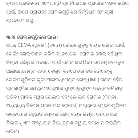
କ୍ଷୟ ପ୍ରତିରୋଧ ଏବଂ ଅଗ୍ନି ପ୍ରତିରୋଧକ ପ୍ରଭାବ ହାସଲ କରିବା
ପାଇଁ, ଆମେ ପ୍ରାୟତଃ ରୋଲରଗୁଡ଼ିକର ନିର୍ଦ୍ଦିଷ୍ଟ ସାମଗ୍ରୀ
ବ୍ୟବହାର କରୁ।
୩.୩ ରୋଲରଗୁଡ଼ିକର ଭାର।
ସଠିକ୍ CEMA ଶ୍ରେଣୀ (କ୍ରମ) ରୋଲରଗୁଡ଼ିକୁ ଚୟନ କରିବା ପାଇଁ,
ରୋଲିଂ ଲୋଡ୍ ଗଣନା କରିବା ଆବଶ୍ୟକ। ରୋଲର ଲୋଡ୍ ସର୍ବାଧିକ
କିମ୍ବା ସର୍ବାଧିକ ଅବସ୍ଥା ପାଇଁ ଗଣନା କରାଯିବ। ଗଠନମୂଳକ ଭୁଲ
ଆଲାଇନ୍ମେଣ୍ଟ ସହିତ, ବେଲ୍ଟ କନଭେୟର ଡିଜାଇନରଙ୍କୁ
ରୋଲରଗୁଡ଼ିକର ଭୁଲ ଆଲାଇନ୍ମେଣ୍ଟ ଲୋଡ୍ (IML) ଗଣନା ସହିତ
ପ୍ରାସଙ୍ଗିକ ସମସ୍ତ ଅବସ୍ଥାର ପୁଙ୍ଖାନୁପୁଙ୍ଖ ତଦନ୍ତ କରିବାକୁ
ପଡିବ। ମାନକ ସ୍ଥିର ରୋଲର ଏବଂ ଗୋଲକ ରୋଲର (କିମ୍ବା
ଅନ୍ୟାନ୍ୟ ବିଶେଷ ପ୍ରକାରର ରୋଲର) ମଧ୍ୟରେ ରୋଲରଗୁଡ଼ିକର
ଉଚ୍ଚତାରେ ବିଚ୍ୟୁତି ରୋଲର ସିରିଜ୍ ଚୟନ କିମ୍ବା କନଭେୟର
ଡିଜାଇନ୍ ଏବଂ ସଂସ୍ଥାପନ ନିୟନ୍ତ୍ରଣ ଦ୍ୱାରା ସମାଧାନ କରାଯିବା
ଉଚିତ।