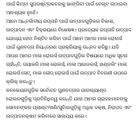
ପାଇଁ କିମ୍ବା ସୁପରଷ୍ଟ୍ରକଚରକୁ ଭାଙ୍ଗିବା ପାଇଁ ବେଲ୍ଟ ଉଠାଇବା
ଆବଶ୍ୟକ ନୁହେଁ।
ଆମେ ଆନ୍ତର୍ଜାତୀୟ ରପ୍ତାନି ପାଇଁ ଉତ୍ପାଦଗୁଡ଼ିକର ବିକାଶ,
ଉତ୍ପାଦନ ଏବଂ ବିକ୍ରୟରେ ବିଶେଷଜ୍ଞ। ପ୍ରତ୍ୟେକ ରପ୍ତାନି ଉତ୍ପାଦ
ଯୋଗ୍ୟ ହେବା ନିଶ୍ଚିତ କରିବା ପାଇଁ ଆମେ ଆମର ମାଳା ରୋଲର୍ସ
ପାଇଁ ଗୁଣବତ୍ତା ନିୟନ୍ତ୍ରଣ ପ୍ରକ୍ରିୟାକୁ ଉନ୍ନତ କରିଛୁ। ଯଦି
ଆପଣ ଆମର ମାଳା ରୋଲର୍ସ ଉତ୍ପାଦଗୁଡ଼ିକ ବିଷୟରେ ଅଧିକ ସୂଚନା
ଚାହାଁନ୍ତି, ଦୟାକରି ମାଳା ରୋଲର୍ସ, ମାଳା ଆଇଡଲର୍ସ, ହାଣ୍ଡଲିଂ ମାଳା
ରୋଲର୍ସ ସେଟ୍, ମାଳା ଲୋଡ୍ ରୋଲର୍ସ ପାଇଁ ଉତ୍ପାଦ ବିବରଣୀ ଉପରେ
କ୍ଲିକ୍ କରନ୍ତୁ।
କନଭେୟରଗୁଡ଼ିକ ସର୍ବୋଚ୍ଚ ଗୁଣବତ୍ତାର ଗାରଲ୍ୟାଣ୍ଡ
ରୋଲରଗୁଡ଼ିକୁ ପ୍ରତିନିଧିତ୍ୱ କରନ୍ତି ଯାହା ଆମର ଗ୍ରାହକମାନଙ୍କୁ
ସେମାନଙ୍କର ପ୍ଲାଣ୍ଟ/ଖଣି/ସୁବିଧାଗୁଡ଼ିକୁ ଅଧିକ ଦକ୍ଷ, ନିରାପଦ ଏବଂ
ଉତ୍ପାଦନକ୍ଷମ କରିବାରେ ସାହାଯ୍ୟ କରେ।