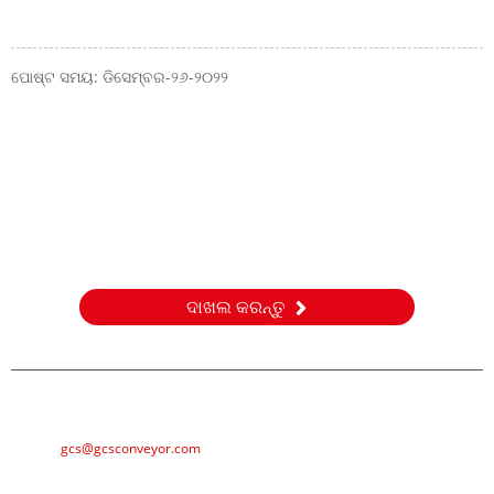
ପୋଷ୍ଟ ସମୟ: ଡିସେମ୍ବର-୨୬-୨୦୨୨
ଅନୁସନ୍ଧାନ
ଆମର ଉତ୍ପାଦ କିମ୍ବା ମୂଲ୍ୟ ତାଲିକା ବିଷୟରେ ପଚାରିବା ପାଇଁ, ଦୟାକରି
ଆପଣଙ୍କ ଇମେଲ୍ ଆମକୁ ପଠାନ୍ତୁ ଏବଂ ଆମେ 24 ଘଣ୍ଟା ମଧ୍ୟରେ
ଯୋଗାଯୋଗ କରିବୁ।
ଦାଖଲ କରନ୍ତୁ
ଇ-ମେଲ୍
gcs@gcsconveyor.com