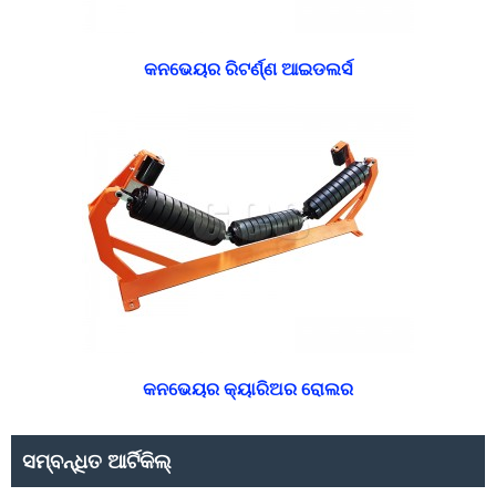
କନଭେୟର ରିଟର୍ଣ୍ଣ ଆଇଡଲର୍ସ
କନଭେୟର କ୍ୟାରିଅର ରୋଲର
ସମ୍ବନ୍ଧିତ ଆର୍ଟିକିଲ୍