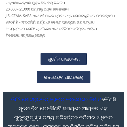
ରକ୍ଷଣାବେକ୍ଷଣ-ମୁକ୍ତ ସିଲ୍ ବଲ୍ ବିୟରିଂ।
20,000 - 25,000 ଘଣ୍ଟାରୁ ଅଧିକ ଜୀବନକାଳ।
JIS, CEMA, SABS, ଏବଂ AS ମାନକ ସ୍ପ୍ଲାଇଣ୍ଡ ରୋଲରଗୁଡ଼ିକର ଉପଲବ୍ଧତା।
୪୫୦ମିମି - ୨୮୦୦ମିମି ପର୍ଯ୍ୟନ୍ତ ବେଲ୍ଟ ପ୍ରସ୍ଥର ଉପଲବ୍ଧତା।
ଅତ୍ୟନ୍ତ କମ୍ ରୋଲିଂ ପ୍ରତିରୋଧ ଏବଂ ସର୍ବନିମ୍ନ ପରିଚାଳନା ଖର୍ଚ୍ଚ।
ବିଶେଷତା: ସ୍ପ୍ଲାଇନ୍ ରୋଲ୍ସ
ଗୁର୍ଟେକ୍ ଆଇଡଲର୍
କନଭେୟର୍ ଆଇଡଲର୍
GCS ମୋଟରାଇଜଡ୍ ରୋଲର କନଭେୟର ନିର୍ମାତା
କୌଣସି
ସୂଚନା ବିନା ଯେକୌଣସି ସମୟରେ ଆୟତନ ଏବଂ
ଗୁରୁତ୍ୱପୂର୍ଣ୍ଣ ତଥ୍ୟ ପରିବର୍ତ୍ତନ କରିବାର ଅଧିକାର
ସଂରକ୍ଷଣ କରେ। ଗ୍ରାହକମାନେ ନିଶ୍ଚିତ କରିବା ଉଚିତ ଯେ