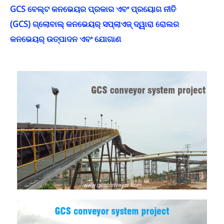
GCS ବେଲ୍ଟ କନଭେୟର ପ୍ରକାର ଏବଂ ପ୍ରୟୋଗ ନୀତି
(GCS) ଗ୍ଲୋବାଲ୍ କନଭେୟର୍ ସପ୍ଲାଏଜ୍ ଦ୍ୱାରା ରୋଲର
କନଭେୟର୍ ଉତ୍ପାଦନ ଏବଂ ଯୋଗାଣ