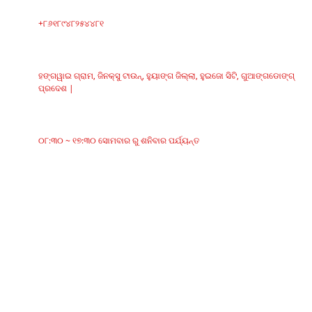
ଫୋନ୍‌
+୮୬୧୮୯୪୮୨୫୪୪୮୧
ଠିକଣା
ହଙ୍ଗୱାଇ ଗ୍ରାମ, ଜିନକ୍ସୁ ଟାଉନ୍, ହୁୟାଙ୍ଗ ଜିଲ୍ଲା, ହୁଇଜୋ ସିଟି, ଗୁଆଙ୍ଗଡୋଙ୍ଗ୍
ପ୍ରଦେଶ |
କାର୍ଯ୍ୟସମୟ
୦୮:୩୦ ~ ୧୭:୩୦ ସୋମବାର ରୁ ଶନିବାର ପର୍ଯ୍ୟନ୍ତ
ବର୍ଗଗୁଡିକ
ବେଲ୍ଟ କନଭେୟର୍
ରୋଲର କନଭେୟର୍
ଆଲୁମିନିୟମ୍ ରୋଲର୍‌
କନଭେୟର୍ ଆଇଡଲର୍
ମାଲଗାର ରୋଲର
ପ୍ରଭାବ ରୋଲର୍