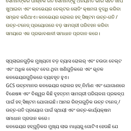
ସେମାନଙ୍କର ପାର୍ଶ୍ଵିକ ଗତି ସେମାନଙ୍କୁ ଅନିୟମିତ ଭାର ସହିତ ଖାପ
ଖୁଆଇବା ଏବଂ କନଭେୟର ବେଲ୍ଟର ଲୋଡିଂ କ୍ଷମତା ବୃଦ୍ଧି କରିବା
ସମ୍ଭବ କରିଥାଏ। କନଭେୟର ରୋଲର ହବ୍ ସିଷ୍ଟମ ଉଚ୍ଚ-ଗତି /
ଉଚ୍ଚ-ଟନେଜ୍ ପ୍ରୟୋଗରେ ବଡ଼ ସାମଗ୍ରୀ ପରିବହନ କରିବା
ସମୟରେ ଏକ ପ୍ରଭାବଶାଳୀ ସମାଧାନ ପ୍ରଦାନ କରେ।
ସ୍ପ୍ଲାଇନଗୁଡ଼ିକ ମୁଖ୍ୟତଃ ବଡ଼ ବ୍ୟାସ ରୋଲର୍ ଏବଂ ଚଉଡା ବେଲ୍ଟ
ଏବଂ ଅଧିକ ବେଲ୍ଟ ବେଗ ଥିବା ଖଣିଗୁଡ଼ିକରେ ଏବଂ ଭୂତଳ
କନଭେୟରଗୁଡ଼ିକରେ ବ୍ୟବହୃତ ହୁଏ।
GCS ଉଚ୍ଚମାନର କନଭେୟର ରୋଲର ହବ୍ ନିର୍ମାଣ ଏବଂ ଯୋଗାଣରେ
ବିଶେଷଜ୍ଞ ଏବଂ ବିଶ୍ୱର କିଛି ବୃହତ୍ତମ ସାମଗ୍ରୀ ପରିଚାଳନା ପ୍ରକଳ୍ପ
ପାଇଁ ହବ୍ ସିଷ୍ଟମ ଯୋଗାଇଛି। ଆମର ରିଙ୍ଗଗୁଡ଼ିକ ଉଚ୍ଚ ଟନେଜ୍ /
ଉଚ୍ଚ-ଗତି ପ୍ରୟୋଗ ପାଇଁ ସ୍ଥାୟୀ ଏବଂ ଉଚ୍ଚ-କାର୍ଯ୍ୟକ୍ଷମ
ସମାଧାନ ପ୍ରଦାନ କରେ।
କନଭେୟର ହବ୍‌ଗୁଡ଼ିକର ମୁଖ୍ୟ ଲାଭ ମଧ୍ୟରୁ ଗୋଟିଏ ହେଉଛି ଯେ