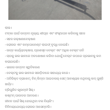
ଲାଭ।
ଟଙ୍କା ପାଇଁ ଉତ୍ତମ ମୂଲ୍ୟ; ଶୀଘ୍ର ଏବଂ ସଂସ୍ଥାପନ କରିବାକୁ ସହଜ
- ସହଜ ରକ୍ଷଣାବେକ୍ଷଣ
- ରୋଲର ଏବଂ କମ୍ପୋନେଣ୍ଟ ଲାଇଫ୍ ବୃଦ୍ଧି ହୋଇଛି।
- ଉଚ୍ଚ କାର୍ଯ୍ୟଦକ୍ଷତା, ପ୍ରଶସ୍ତ ବେଲ୍ଟ ଏବଂ ଅଧିକ ବେଲ୍ଟ ଗତି
- ଚାପକୁ ଭଲ ଭାବରେ ଅବଶୋଷଣ କରିବା ଯୋଗୁଁ ବେଲ୍ଟ ଉପରେ ପ୍ରଭାବକୁ କମ
କରାଯାଇଛି।
- ଭାରର ଉତ୍ତମ ସ୍ଥିତିକରଣ
- ବେଲ୍ଟକୁ ଭଲ ଭାବରେ ସଜାଡ଼ିବାରେ ସାହାଯ୍ୟ କରେ।
- ଅତିରିକ୍ତ ବ୍ରାକେଟ୍, ବିମ୍ କିମ୍ବା ଆଇଡଲର୍ ସେଟ୍ ଆବଶ୍ୟକ ନଥିବାରୁ କମ୍ ପୁଞ୍ଜି
ଖର୍ଚ୍ଚ।
ତ୍ରିଗୁଣିତ ଭୂଲମ୍ବୀ ସିଲ୍।
କଷ୍ଟମ୍ ପାଉଡର ଆବରଣ।
ଜୀବନ ପାଇଁ ସିଲ୍ ହୋଇଥିବା ବଲ ବିୟରିଂ।
ବିନିମୟଯୋଗ୍ୟ ରୋଲର ଆସେମ୍ବଲି।