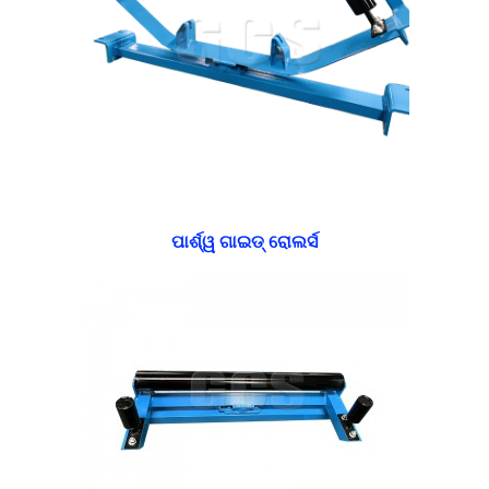
ପାର୍ଶ୍ୱ ଗାଇଡ୍ ରୋଲର୍ସ