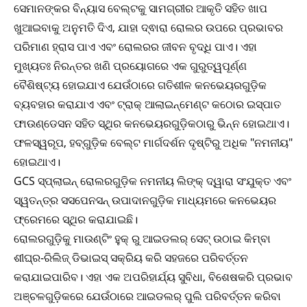
ସେମାନଙ୍କର ବିନ୍ୟାସ ବେଲ୍ଟକୁ ସାମଗ୍ରୀର ଆକୃତି ସହିତ ଖାପ
ଖୁଆଇବାକୁ ଅନୁମତି ଦିଏ, ଯାହା ଦ୍ଵାରା ରୋଲର ଉପରେ ପ୍ରଭାବର
ପରିମାଣ ହ୍ରାସ ପାଏ ଏବଂ ରୋଲରର ଜୀବନ ବୃଦ୍ଧି ପାଏ। ଏହା
ମୁଖ୍ୟତଃ ନିରନ୍ତର ଖଣି ପ୍ରୟୋଗରେ ଏକ ଗୁରୁତ୍ୱପୂର୍ଣ୍ଣ
ବୈଶିଷ୍ଟ୍ୟ ହୋଇଯାଏ ଯେଉଁଠାରେ ଗତିଶୀଳ କନଭେୟରଗୁଡ଼ିକ
ବ୍ୟବହାର କରାଯାଏ ଏବଂ ଟ୍ରାକ୍ ଆଲାଇନ୍ମେଣ୍ଟ କଠୋର ଇସ୍ପାତ
ଫାଉଣ୍ଡେସନ ସହିତ ସ୍ଥିର କନଭେୟରଗୁଡ଼ିକଠାରୁ ଭିନ୍ନ ହୋଇଥାଏ।
ଫଳସ୍ୱରୂପ, ହବ୍‌ଗୁଡ଼ିକ ବେଲ୍ଟ ମାର୍ଗଦର୍ଶନ ଦୃଷ୍ଟିରୁ ଅଧିକ "ନମନୀୟ"
ହୋଇଥାଏ।
GCS ସ୍ପ୍ଲାଇନ୍ ରୋଲରଗୁଡ଼ିକ ନମନୀୟ ଲିଙ୍କ୍ ଦ୍ୱାରା ସଂଯୁକ୍ତ ଏବଂ
ସ୍ୱତନ୍ତ୍ର ସସପେନସନ୍ ଉପାଦାନଗୁଡ଼ିକ ମାଧ୍ୟମରେ କନଭେୟର
ଫ୍ରେମରେ ସ୍ଥିର କରାଯାଇଛି।
ରୋଲରଗୁଡ଼ିକୁ ମାଉଣ୍ଟିଂ ହୁକ୍ ରୁ ଆଇଡଲର୍ ସେଟ୍ ଉଠାଇ କିମ୍ବା
ଶୀଘ୍ର-ରିଲିଜ୍ ଡିଭାଇସ୍ ସକ୍ରିୟ କରି ସହଜରେ ପରିବର୍ତ୍ତନ
କରାଯାଇପାରିବ। ଏହା ଏକ ଅପରିହାର୍ଯ୍ୟ ସୁବିଧା, ବିଶେଷକରି ପ୍ରଭାବ
ଅଞ୍ଚଳଗୁଡ଼ିକରେ ଯେଉଁଠାରେ ଆଇଡଲର୍ ପୁଲି ପରିବର୍ତ୍ତନ କରିବା