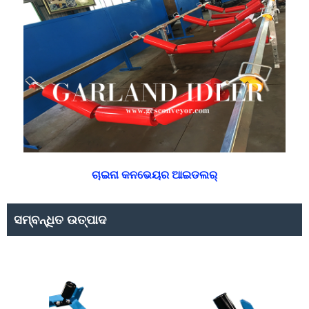
ଚାଇନା କନଭେୟର ଆଇଡଲର୍
ସମ୍ବନ୍ଧିତ ଉତ୍ପାଦ