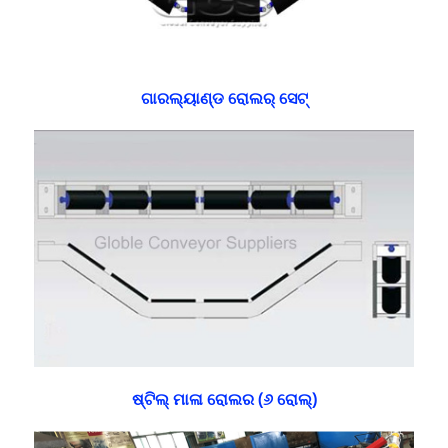
ଗାରଲ୍ୟାଣ୍ଡ ରୋଲର୍ ସେଟ୍
ଷ୍ଟିଲ୍ ମାଳା ରୋଲର (୬ ରୋଲ୍)