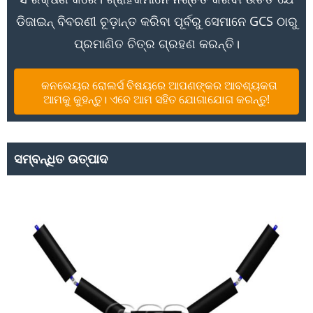
ଡିଜାଇନ୍ ବିବରଣୀ ଚୂଡ଼ାନ୍ତ କରିବା ପୂର୍ବରୁ ସେମାନେ GCS ଠାରୁ
ପ୍ରମାଣିତ ଚିତ୍ର ଗ୍ରହଣ କରନ୍ତି।
କନଭେୟର ରୋଲର୍ସ ବିଷୟରେ ଆପଣଙ୍କର ଆବଶ୍ୟକତା
ଆମକୁ କୁହନ୍ତୁ। ଏବେ ଆମ ସହିତ ଯୋଗାଯୋଗ କରନ୍ତୁ!
ସମ୍ବନ୍ଧିତ ଉତ୍ପାଦ