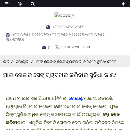
+୮୬୧୮୯୪୮୨୫୪୪୮୧
+୮୬ ୦୭୫୨ ୨୬୨୧୦୬୮/+୮୬ ୦୭୫୨ ୨୬୨୧୧୨୩/+୮୬ ୦୭୫୨
୩୫୩୯୩୦୮
gcs@gcsconveyor.com
ଘର
ସମାଚାର
ମାଳା ରୋଲର ସେଟ୍ ବ୍ୟବହାର କରିବାର ସୁବିଧା କ’ଣ?
ମାଳା ରୋଲର ସେଟ୍ ବ୍ୟବହାର କରିବାର ସୁବିଧା କ’ଣ?
ଆମେ ମାଳାର ଏକ ବିଶେଷଜ୍ଞ ନିର୍ମାତା।
ରୋଲର୍,
ମାଳା ଆଇଡଲର୍ସ,
ହ୍ୟାଣ୍ଡେଲିଂ ମାଳା ରୋଲର ସେଟ୍ ଏବଂ ମାଳା ଲୋଡ୍ ରୋଲର। ଫୁଲ
ରିଙ୍ଗ୍ଗୁଡ଼ିକ ଅଧିକ-ଲୋଡ୍ କନଭେୟର ପାଇଁ ଉପଯୁକ୍ତ।
ବଡ଼ ବହନ
କରିବା
ଭାର। ଏଗୁଡ଼ିକ ତିନୋଟି ରୋଲର ନେଇ ଗଠିତ: ପରିବହନ ଦିଗରେ