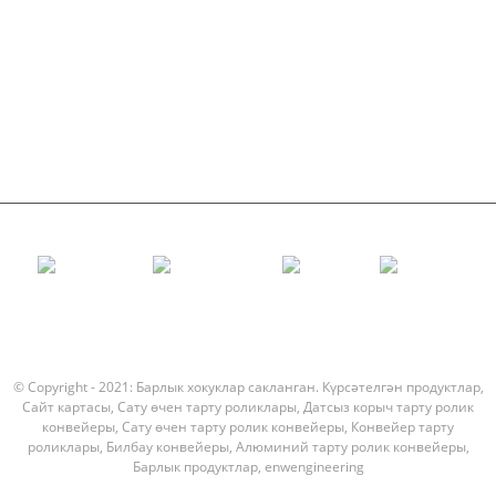
Полиэтилен ролик
Тарак ролик
Фатир ташучы ролик
V Кайту ролик
Конвейер ролик крэкет
© Copyright - 2021: Барлык хокуклар сакланган.
Күрсәтелгән продуктлар
,
Сайт картасы
,
Сату өчен тарту роликлары
,
Датсыз корыч тарту ролик
конвейеры
,
Сату өчен тарту ролик конвейеры
,
Конвейер тарту
роликлары
,
Билбау конвейеры
,
Алюминий тарту ролик конвейеры
,
Барлык продуктлар
,
enwengineering