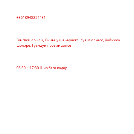
Телефон
+8618948254481
АДРЕС
Гонгвей авылы, Синьцу шәһәрчеге, Хуянг өлкәсе, Хуйчжоу
шәһәре, Гуандун провинциясе
Эш вакыты
08:30 ~ 17:30 Шимбәгә кадәр
КАТЕГОРИЯ
Билбау конвейеры
Ролик конвейер
Алюминий ролик
Конвейер Идлер
Гарланд ролик
Impact Roller