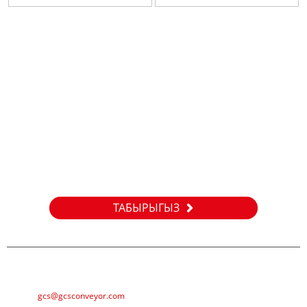
карават
Сорау
Безнең продуктлар яки приселистлар турында белешмәләр
өчен зинһар, электрон почтагызны безгә калдырыгыз һәм
без 24 сәгать эчендә элемтәдә торырбыз.
ТАБЫРЫГЫЗ
Электрон почта
gcs@gcsconveyor.com