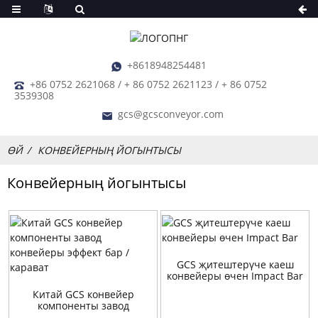
+8618948254481
+86 0752 2621068 / + 86 0752 2621123 / + 86 0752
3539308
gcs@gcsconveyor.com
ӨЙ
КОНВЕЙЕРНЫҢ ЙОГЫНТЫСЫ
Конвейерның йогынтысы
GCS җитештерүче каеш
конвейеры өчен Impact Bar
Китай GCS конвейер
компоненты завод
конвейеры эффект бар /