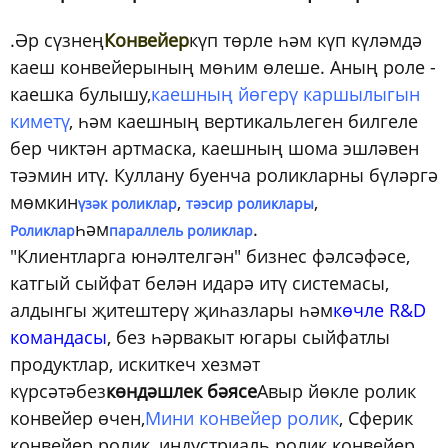
.Әр сүзнең
Конвейер
күп төрле һәм күп күләмдә
каеш конвейерының мөһим өлеше. Аның роле -
каешка булышу,
каешның йөгерү каршылыгын
киметү
, һәм каешның вертикальлеген билгеле
бер чиктән артмаска, каешның шома эшләвен
тәэмин итү. Куллану буенча роликларны бүләргә
мөмкин
,
,
үзәк роликлар
тәэсир роликлары
һәм
.
Роликлар
параллель роликлар
"Клиентларга юнәлтелгән" бизнес фәлсәфәсе,
катгый сыйфат белән идарә итү системасы,
алдынгы җитештерү җиһазлары һәм
көчле R&D
командасы
, без һәрвакыт югары сыйфатлы
продуктлар, искиткеч хезмәт
күрсәтәбез
көндәшлек бәясе
Авыр йөкле ролик
конвейер өчен,
Мини конвейер ролик
, Сферик
конвейер ролик, индустриаль ролик конвейер,