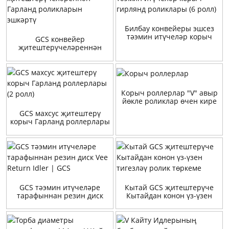
Билбау конвейеры эшсез
тәэмин итүчеләр корыч
GCS конвейер
гирлянд роликлары (6 ролл)
җитештерүчеләреннән
Гарланд роликларын
эшкәртү
Корыч роллерлар "V" авыр
йөкле роликлар өчен кире
кайту
GCS махсус җитештерү
корыч Гарланд роллерлары
(2 ролл)
GCS тәэмин итүчеләре
Кытай GCS җитештерүче
тарафыннан резин диск
Кытайдан конон үз-үзен
Vee Return Idler | GCS
тигезләү ролик төркеме