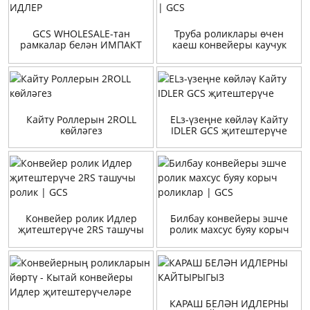
GCS WHOLESALE-тан
Труба роликлары өчен
рамкалар белән ИМПАКТ
каеш конвейеры каучук
ИДЛЕР
диск | GCS
Кайту Роллерын 2ROLL
ELз-үзеңне көйләү Кайту
көйләгез
IDLER GCS җитештерүче
Конвейер ролик Идлер
Билбау конвейеры эшче
җитештерүче 2RS ташучы
ролик махсус буяу корыч
ролик | GCS
роликлар | GCS
КАРАШ БЕЛӘН ИДЛЕРНЫ