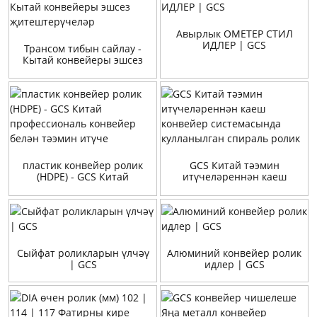
Авырлык ОМЕТЕР СТИЛ
ИДЛЕР | GCS
Трансом тибын сайлау -
Кытай конвейеры эшсез
җитештерүчеләр
пластик конвейер ролик
GCS Китай тәэмин
(HDPE) - GCS Китай
итүчеләреннән каеш
профессиональ конвейер
конвейер системасында
белән тәэмин итүче
кулланылган спираль ролик
Сыйфат роликларын үлчәү
Алюминий конвейер ролик
| GCS
идлер | GCS