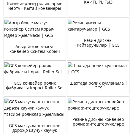
КАЙТЫРЫГЫЗ
Конвейерның роликларын
йөртү - Кытай конвейеры
Идлер җитештерүчеләре
Резин дискны
кайтаручылар | GCS
Авыр йөкле махсус
конвейер Сситем Корыч
Идлер җыелмасы | GCS
GCS конвейер ролик
Шахтада ролик кулланыла |
фабрикасы Impact Roller Set
GCS
Резина дискны конвейер
ролик җитештерүчеләре
GCS махсуслаштырылган
дәрәҗә каучук каучук