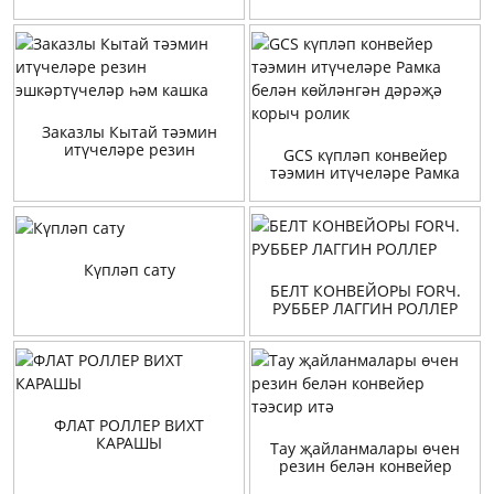
тәэсире роликлар
җыелмасы
Заказлы Кытай тәэмин
итүчеләре резин
GCS күпләп конвейер
эшкәртүчеләр һәм кашка
тәэмин итүчеләре Рамка
белән көйләнгән дәрәҗә
корыч ролик
Күпләп сату
БЕЛТ КОНВЕЙОРЫ FORЧ.
РУББЕР ЛАГГИН РОЛЛЕР
ФЛАТ РОЛЛЕР ВИХТ
КАРАШЫ
Тау җайланмалары өчен
резин белән конвейер
тәэсир итә