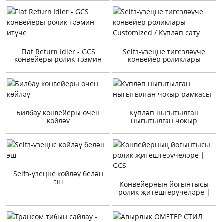
Flat Return Idler - GCS
Selfз-үзеңне тигезләүче
конвейеры ролик тәэмин
конвейер роликлары
итүче
Customized / Күпләп сату
Билбау конвейеры өчен
Күпләп ныгытылган
көйләү
ныгытылган чокыр
рамкасы
Selfз-үзеңне көйләү белән
эш
Конвейерның йогынтысы
ролик җитештерүчеләре |
GCS