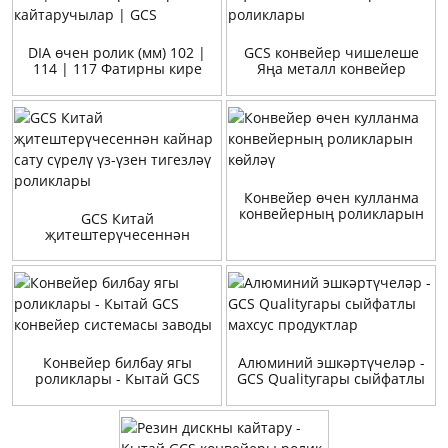
DIA өчен ролик (мм) 102 |
GCS конвейер чишелеше
114 | 117 Фатирны кире
Яңа металл конвейер
кайтаручылар | GCS
роликлары
Конвейер өчен кулланма
конвейерның роликларын
GCS Китай
көйләү
җитештерүчесеннән
кайнар сату сүрелү үз-үзен
тигезләү роликлары
Конвейер билбау ягы
Алюминий эшкәртүчеләр -
роликлары - Кытай GCS
GCS Qualityгары сыйфатлы
конвейер системасы
махсус продуктлар
заводы