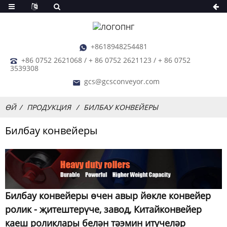
+8618948254481
+86 0752 2621068 / + 86 0752 2621123 / + 86 0752
3539308
gcs@gcsconveyor.com
ӨЙ
ПРОДУКЦИЯ
БИЛБАУ КОНВЕЙЕРЫ
Билбау конвейеры
Билбау конвейеры өчен авыр йөкле конвейер
ролик - җитештерүче, завод, Китай
конвейер
каеш роликлары белән тәэмин итүчеләр