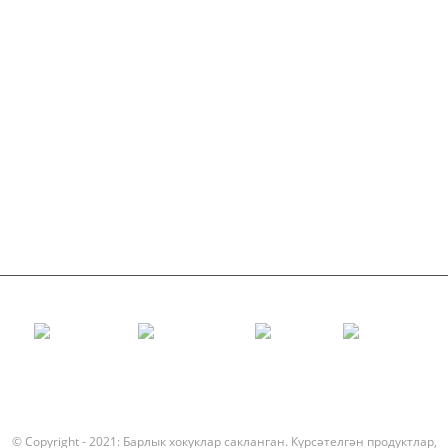
Алюминий ролик
Конвейер Идлер
Гарланд ролик
Impact Roller
Полиэтилен ролик
Тарак ролик
Фатир ташучы ролик
V Кайту ролик
Конвейер ролик крэкет
© Copyright - 2021: Барлык хокуклар сакланган.
Күрсәтелгән продуктлар
,