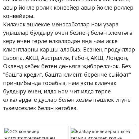
авыр йөкле ролик конвейер авыр йөкле роллер
конвейеры.
Киләчәк эшлекле мөнәсәбәтләр һәм үзара
уңышлар булдыру өчен безнең белән элемтәгә
керү өчен төрле өлкәләрдән яңа һәм иске
клиентларны каршы алабыз. Безнең продуктлар
Европа, АКШ, Австралия, Габон, АКШ, Лондон,
Окленд кебек бөтен дөньяга җибәреләчәк. Без
"башта кредит, башта клиент, беренче сыйфат"
принцибында торабыз, һәм якты киләчәк
булдыру өчен, илдә һәм чит илдә төрле
өлкәләрдәге дуслар белән хезмәттәшлек итүне
түземсезлек белән көтәбез.