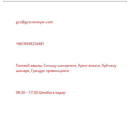
Электрон почта
gcs@gcsconveyor.com
Телефон
+8618948254481
АДРЕС
Гонгвей авылы, Синьцу шәһәрчеге, Хуянг өлкәсе, Хуйчжоу
шәһәре, Гуандун провинциясе
Эш вакыты
08:30 ~ 17:30 Шимбәгә кадәр
КАТЕГОРИЯ
Билбау конвейеры
Ролик конвейер