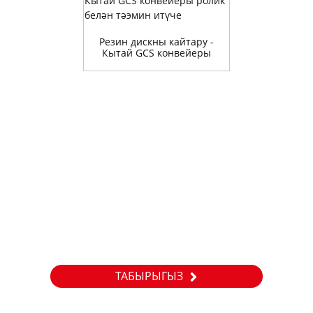
Резин дискны кайтару -
Кытай GCS конвейеры
ролик белән тәэмин итүче
Сорау
Безнең продуктлар яки приселистлар турында белешмәләр
өчен зинһар, электрон почтагызны безгә калдырыгыз һәм
без 24 сәгать эчендә элемтәдә торырбыз.
ТАБЫРЫГЫЗ