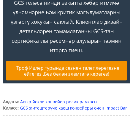
GCS теләсә нинди вакытта хәбәр итмичә
үлчәмнәрне һәм критик мәгълүматларны
үзгәртү хокукын саклый. Клиентлар дизайн
детальләрен тәмамлаганчы GCS-тан
сертификатлы рәсемнәр алуларын тәэмин
итәргә тиеш.
Троф Идлер турында сезнең таләпләрегезне
әйтегез .Без белән элемтәгә керегез!
Алдагы:
Авыр йөкле конвейер ролик рамкасы
Киләсе:
GCS җитештерүче каеш конвейеры өчен Impact Bar