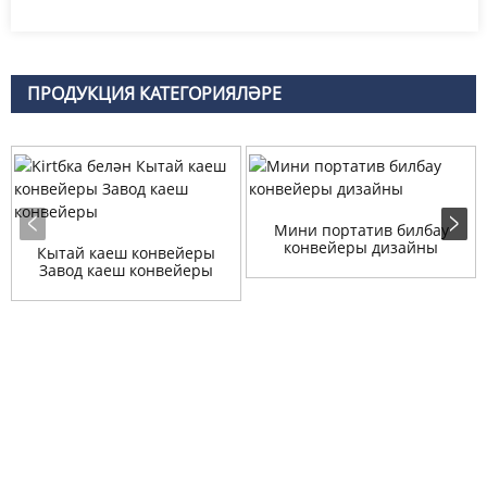
ПРОДУКЦИЯ КАТЕГОРИЯЛӘРЕ
Мини портатив билбау
конвейеры дизайны
Кытай каеш конвейеры
Завод каеш конвейеры
белән ...
Сорау
Безнең продуктлар яки приселистлар турында белешмәләр
өчен зинһар, электрон почтагызны безгә калдырыгыз һәм