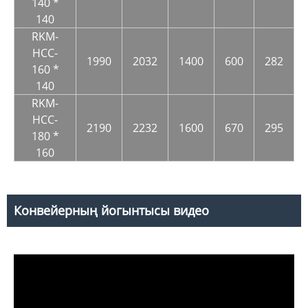
140 *
140
RKM-
HCC-
1990
2032
1400
600
282
160 *
140
RKM-
HCC-
2190
2232
1600
670
295
180 *
160
Конвейерның йогынтысы видео