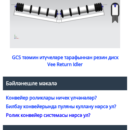
GCS тәэмин итүчеләре тарафыннан резин диск
Vee Return Idler
Бәйләнешле мәкалә
Конвейер роликлары ничек үлчәнәләр?
Билбау конвейерында пуляны куллану нәрсә ул?
Ролик конвейер системасы нәрсә ул?