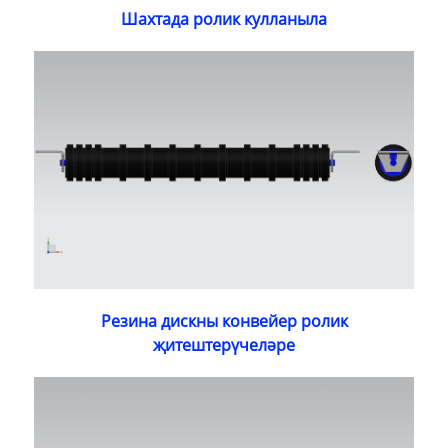
Шахтада ролик кулланыла
Резина дискны конвейер ролик
җитештерүчеләре