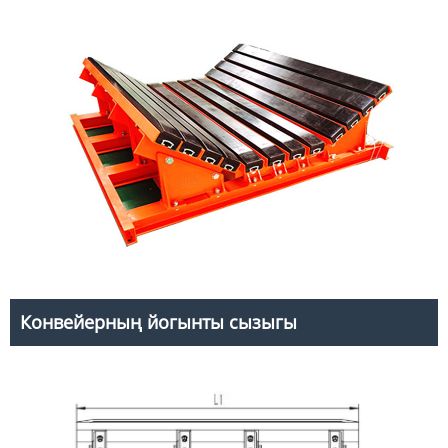
Конвейерның йогынты сызыгы