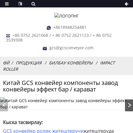
+8618948254481
+86 0752 2621068 / + 86 0752 2621123 / + 86 0752
3539308
gcs@gcsconveyor.com
ӨЙ
ПРОДУКЦИЯ
БИЛБАУ КОНВЕЙЕРЫ
IMPACT
ROLLER
Китай GCS конвейер компоненты завод
конвейеры эффект бар / карават
Кыска тасвирлау:
GCS конвейер ролик җитештерүче
җитештерүдә