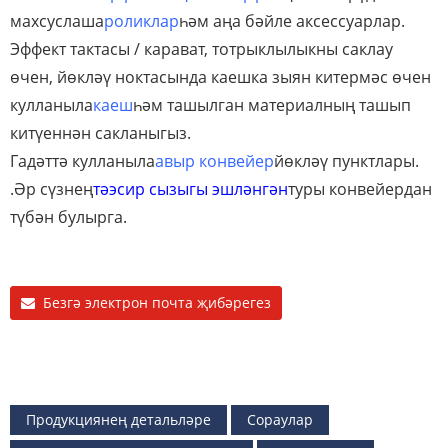
махсуслаша
роликлар
һәм аңа бәйле аксессуарлар.
Эффект тактасы / карават, тотрыклылыкны саклау
өчен, йөкләү ноктасында каешка зыян китермәс өчен
кулланыла
каеш
һәм ташылган материалның ташып
китүеннән сакланыгыз.
Гадәттә кулланыла
авыр конвейер
йөкләү пунктлары.
.Әр сүзнең
тәэсир сызыгы эшләнгән
туры конвейердан
түбән булырга.
Безгә электрон почта җибәрегез
Продукциянең детальләре
Сораулар