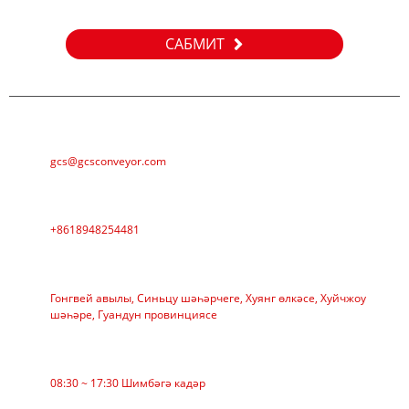
без 24 сәгать эчендә элемтәдә торырбыз.
САБМИТ
Электрон почта
gcs@gcsconveyor.com
Телефон
+8618948254481
АДРЕС
Гонгвей авылы, Синьцу шәһәрчеге, Хуянг өлкәсе, Хуйчжоу
шәһәре, Гуандун провинциясе
Эш вакыты
08:30 ~ 17:30 Шимбәгә кадәр