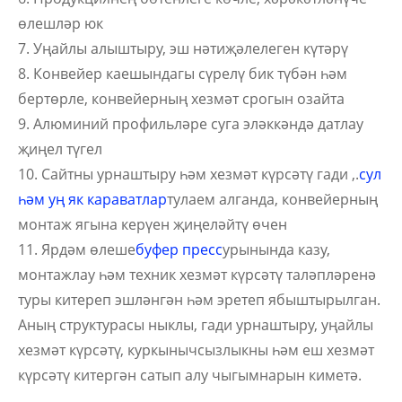
өлешләр юк
7. Уңайлы алыштыру, эш нәтиҗәлелеген күтәрү
8. Конвейер каешындагы сүрелү бик түбән һәм
бертөрле, конвейерның хезмәт срогын озайта
9. Алюминий профильләре суга эләккәндә датлау
җиңел түгел
10. Сайтны урнаштыру һәм хезмәт күрсәтү гади ,.
сул
һәм уң як караватлар
тулаем алганда, конвейерның
монтаж ягына керүен җиңеләйтү өчен
11. Ярдәм өлеше
буфер пресс
урынында казу,
монтажлау һәм техник хезмәт күрсәтү таләпләренә
туры китереп эшләнгән һәм эретеп ябыштырылган.
Аның структурасы ныклы, гади урнаштыру, уңайлы
хезмәт күрсәтү, куркынычсызлыкны һәм еш хезмәт
күрсәтү китергән сатып алу чыгымнарын киметә.