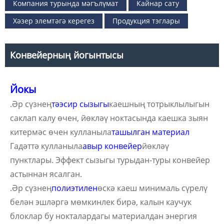
Компания турында мәгълүмат
Кайнар сату
Хәзер элемтәгә керегез
Продукция тэглары
Конвейерның йогынтысы
Йокы
.Әр сүзнең
тәэсир сызыгы
каешның тотрыклылыгын
саклап калу өчен, йөкләү ноктасында каешка зыян
китермәс өчен кулланыла
ташылган материал
Гадәттә кулланыла
авыр конвейер
йөкләү
пунктлары. Эффект сызыгы турыдан-туры конвейер
астыннан ясалган.
.Әр сүзнең
полиэтилен
өскә каеш минималь сүрелү
белән эшләргә мөмкинлек бирә, калын каучук
блоклар бу нокталардагы материалдан энергия