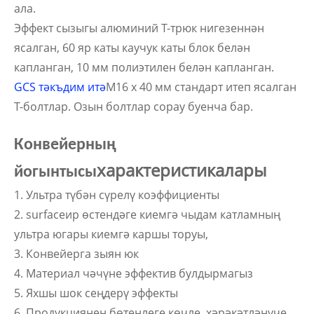
ала.
Эффект сызыгы алюминий T-трюк нигезеннән
ясалган, 60 яр каты каучук каты блок белән
капланган, 10 мм полиэтилен белән капланган.
GCS тәкъдим итә
М16 х 40 мм стандарт итеп ясалган
Т-болтлар. Озын болтлар сорау буенча бар.
Конвейерның
характеристикалары
йогынтысы
1. Ультра түбән сүрелү коэффициенты
2. surfaceир өстендәге киемгә чыдам катламның
ультра югары киемгә каршы торуы,
3. Конвейерга зыян юк
4. Материал чәчүне эффектив булдырмагыз
5. Яхшы шок сеңдерү эффекты
6. Продукциянең бөтенлеге көчле, хәрәкәтләнүче