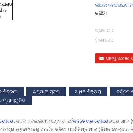
ଇଆର କନଭେୟର ନିର୍
କରିଛି।
ପ୍ରକାର :
ବିଶେଷତା:
ଆମକୁ ଇମେଲ୍ ପଠ
ଦ ବିବରଣୀ
କମ୍ପାନୀ ସୂଚନା
ଅଧିକ ବିକ୍ରୟ
ବର୍ତ୍ତମ
 ଟ୍ୟାଗ୍‌ଗୁଡ଼ିକ
 ରୋଲର
କେବଳ ବଦଳାଇବାକୁ ଅନୁମତି ନାହିଁ
କନଭେୟର ରୋଲର
ଉପର ଖାଲ (ଉ
ଟର ପ୍ରତ୍ୟାବର୍ତ୍ତନକୁ ସମର୍ଥନ କରିବା ପାଇଁ ନିମ୍ନ ଖାଲ (ନିମ୍ନ ବେଲ୍ଟ ଅ