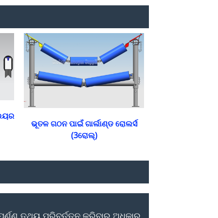
ଭେୟର
ଭୂତଳ ଗଠନ ପାଇଁ ଗାର୍ଲାଣ୍ଡ ରୋଲର୍ସ
(3ରୋଲ୍)
୍ଣ୍ଣ ତଥ୍ୟ ପରିବର୍ତ୍ତନ କରିବାର ଅଧିକାର