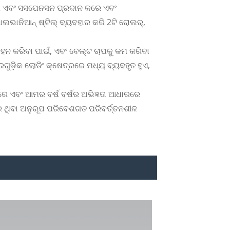
ରଣ ଏବଂ ସସପେନସନ ପ୍ରଦାନ କରେ ଏବଂ
ଭାନିଆନ୍ ଷ୍ଟିଲ୍ ବ୍ୟବହାର କରି 2ଟି ରୋଲର୍,
ହନ କରିବା ପାଇଁ, ଏବଂ ବେଲ୍ଟ ଚାପକୁ କମ କରିବା
ଗୁଡ଼ିକ ଲୋଡିଂ କ୍ଷେତ୍ରରେ ମଧ୍ୟ ବ୍ୟବହୃତ ହୁଏ,
େ ଏବଂ ଆମର ବର୍ଷ ବର୍ଷର ଅଭିଜ୍ଞତା ଆଧାରରେ
େ ଥିବା ଅନୁରୂପ ପରିବେଶଗତ ପରିବର୍ତ୍ତନଶୀଳ