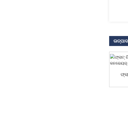
ଉତ୍ପାଦ 
ଫ୍ଲ
ଅନୁସନ୍ଧାନ
ଆମର ଉତ୍ପାଦ କିମ୍ବା ମୂଲ୍ୟ ତାଲିକା ବିଷୟରେ ପଚାର
ଏବଂ ଆମେ 24 ଘଣ୍ଟା ମଧ୍ୟରେ ଯୋଗାଯୋଗ କରିବୁ।