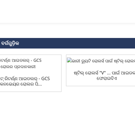
ବର୍ଗଗୁଡ଼ିକ
ଷ୍ଟିଲ୍ ରୋଲର୍ସ "V" ... ପାଇଁ ଆଇ
ଫେରାଇଦିଏ
ାଟ୍ ରିଟର୍ଣ୍ଣ ଆଇଡଲର୍ - GCS
କନଭେୟର ରୋଲର ପି...
ିବା ପାଇଁ, ଦୟାକରି ଆପଣଙ୍କ ଇମେଲ୍ ଆମକୁ ପଠାନ୍ତୁ