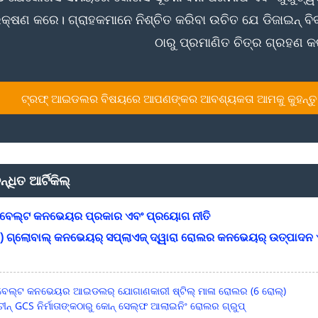
କ୍ଷଣ କରେ। ଗ୍ରାହକମାନେ ନିଶ୍ଚିତ କରିବା ଉଚିତ ଯେ ଡିଜାଇନ୍ ବିବର
ଠାରୁ ପ୍ରମାଣିତ ଚିତ୍ର ଗ୍ରହଣ କ
ଟ୍ରଫ୍ ଆଇଡଲର ବିଷୟରେ ଆପଣଙ୍କର ଆବଶ୍ୟକତା ଆମକୁ କୁହନ୍ତୁ।
୍ଧିତ ଆର୍ଟିକିଲ୍
ବେଲ୍ଟ କନଭେୟର ପ୍ରକାର ଏବଂ ପ୍ରୟୋଗ ନୀତି
) ଗ୍ଲୋବାଲ୍ କନଭେୟର୍ ସପ୍ଲାଏଜ୍ ଦ୍ୱାରା ରୋଲର କନଭେୟର୍ ଉତ୍ପାଦନ
ବେଲ୍ଟ କନଭେୟର ଆଇଡଲର୍ ଯୋଗାଣକାରୀ ଷ୍ଟିଲ୍ ମାଳା ରୋଲର (6 ରୋଲ୍)
ଚୀନ୍ GCS ନିର୍ମାତାଙ୍କଠାରୁ କୋନ୍ ସେଲ୍ଫ ଆଲାଇନିଂ ରୋଲର ଗ୍ରୁପ୍