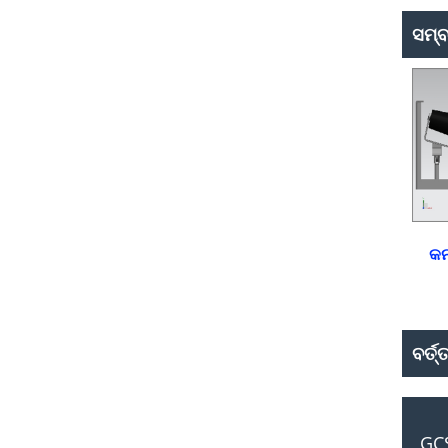
ସମ୍ବ
କନ
ବର୍ତ
GCS