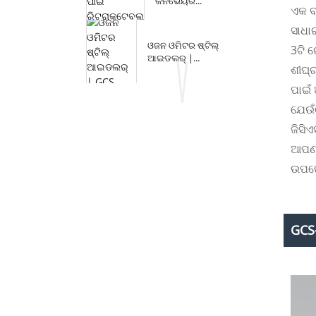
କନଭେୟର...
ଏକ ବହ
ସାଧା
ଓଜନ ଓମିଟର ଷ୍ଟିଲ୍
3ଟି 
ଆଇଡଲର୍ |...
ଶୀଘ୍
ପାଇଁ
ଯେଉଁ
ଜିସିଏସ
ଆପଣଙ
ଉପରେ
GCS-