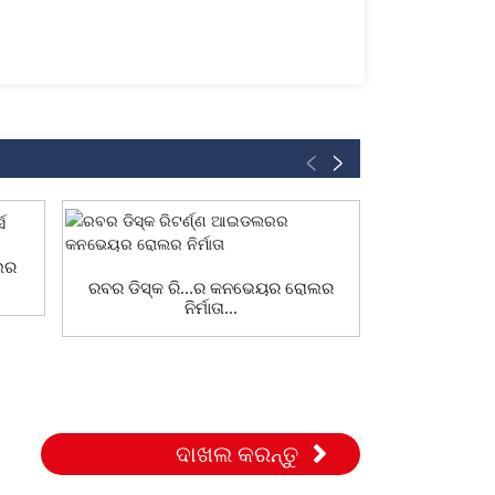
ଡଲର
ରବର ଡିସ୍କ ରି...ର କନଭେୟର ରୋଲର
ବେଲ୍ଟ କନ
ନିର୍ମାତା...
କଷ୍ଟମ୍
ଦାଖଲ କରନ୍ତୁ