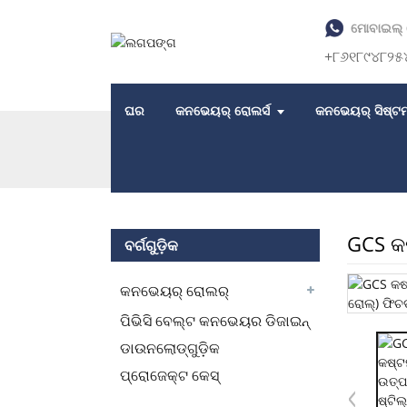
ମୋବାଇଲ୍ 
+୮୬୧୮୯୪୮୨୫
ଘର
କନଭେୟର୍ ରୋଲର୍ସ
କନଭେୟର୍ ସିଷ୍ଟମ
ଘର
ଉତ୍ପାଦଗୁଡ଼ିକ
ଇସ୍ପାତ ବେକାର
GCS କଷ
ବର୍ଗଗୁଡ଼ିକ
କନଭେୟର୍ ରୋଲର୍
ପିଭିସି ବେଲ୍ଟ କନଭେୟର ଡିଜାଇନ୍
ଡାଉନଲୋଡ୍‌ଗୁଡ଼ିକ
ପ୍ରୋଜେକ୍ଟ କେସ୍