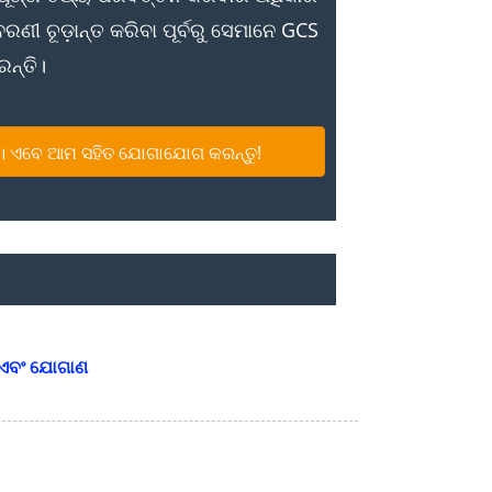
ଣୀ ଚୂଡ଼ାନ୍ତ କରିବା ପୂର୍ବରୁ ସେମାନେ GCS
ରନ୍ତି।
 ଏବେ ଆମ ସହିତ ଯୋଗାଯୋଗ କରନ୍ତୁ!
 ଏବଂ ଯୋଗାଣ