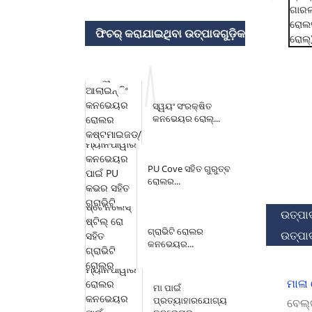
ଫିଚର୍ କରାଯାଇଥିବା ଉତ୍ପାଦଗୁଡ଼ିକ
ସ୍ୱୟଂ ସଂରକ୍ଷିତ
କନଭେୟର ରୋଲ୍...
PU Cove ସହିତ ଗୁରୁତ୍ବ
ରୋଲର...
ଉତ୍ପା
ଗ୍ରାଭିଟି ରୋଲର
ଉତ୍ପାଦ
କନଭେୟର...
ମାଳା
ମା ପାଇଁ
ପ୍ରତ୍ୟାହାରଯୋଗ୍ୟ
ବେଲ୍