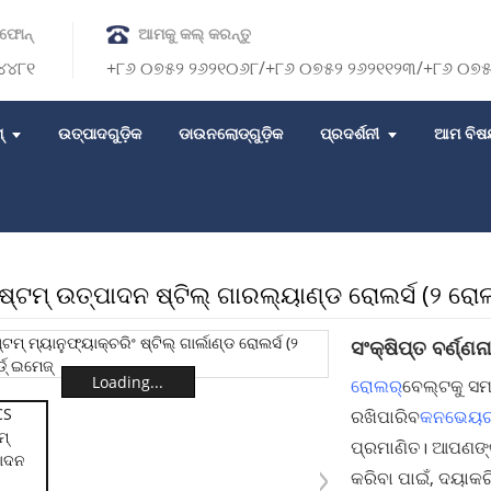
ଫୋନ୍
ଆମକୁ କଲ୍ କରନ୍ତୁ
୪୪୮୧
+୮୬ ୦୭୫୨ ୨୬୨୧୦୬୮/+୮୬ ୦୭୫୨ ୨୬୨୧୧୨୩/+୮୬ ୦
୍
ଉତ୍ପାଦଗୁଡ଼ିକ
ଡାଉନଲୋଡ୍‌ଗୁଡ଼ିକ
ପ୍ରଦର୍ଶନୀ
ଆମ ବିଷ
୍ଟମ୍ ଉତ୍ପାଦନ ଷ୍ଟିଲ୍ ଗାରଲ୍ୟାଣ୍ଡ ରୋଲର୍ସ (୨ ରୋଲ
ସଂକ୍ଷିପ୍ତ ବର୍ଣ୍ଣନା
Loading...
ରୋଲର୍‌
ବେଲ୍ଟକୁ ସମ
ରଖିପାରିବ
କନଭେୟ
ପ୍ରମାଣିତ। ଆପଣଙ୍
କରିବା ପାଇଁ, ଦୟାକ