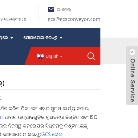
ଇ-ମେଲ୍
୭୫୨ ୩୫୩୯୩୦୮
gcs@gcsconveyor.com
ୟରେ
ଯୋଗାଯୋଗ କରନ୍ତୁ
English
୍)
:
ର୍ଥନ କରିପାରିବ ଏବଂ ଏହାର ସୁଗମ କାର୍ଯ୍ୟ ବଜାୟ
ର
। ଆମର ଉତ୍ପାଦଗୁଡ଼ିକ ଗୁଣବତ୍ତା ନିଶ୍ଚିତ ଏବଂ ISO
କର ନିଜସ୍ୱ କନଭେୟର ସିଷ୍ଟମକୁ କଷ୍ଟମାଇଜ୍
ରି ଯୋଗାଯୋଗ କରନ୍ତୁ
GCS ରୋଲ୍