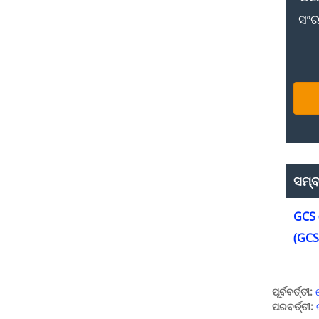
ସଂର
ସମ୍ବନ
GCS 
(GCS
ପୂର୍ବବର୍ତ୍ତୀ:
ପରବର୍ତ୍ତୀ: