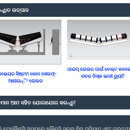
ନ୍ଧିତ ଉତ୍ପାଦ
ପାଇପ୍ ରୋଲର ପାଇଁ ବେଲ୍ଟ କନ
ଭେୟର ସିଷ୍ଟମ କୋନ ସେଲଫ୍-
ରବର ଡିସ୍କ ଭାରୀ ଡ୍ୟୁଟି
ଆଲାଇନ୍ିଂ ରୋଲର
୍ତମାନ ଆମ ସହିତ ଯୋଗାଯୋଗ କରନ୍ତୁ!
 ଯେକୌଣସି ସମୟରେ କୌଣସି ସୂଚନା ବିନା ପରିମାପ ଏବଂ ଗୁରୁତ୍ୱପୂର