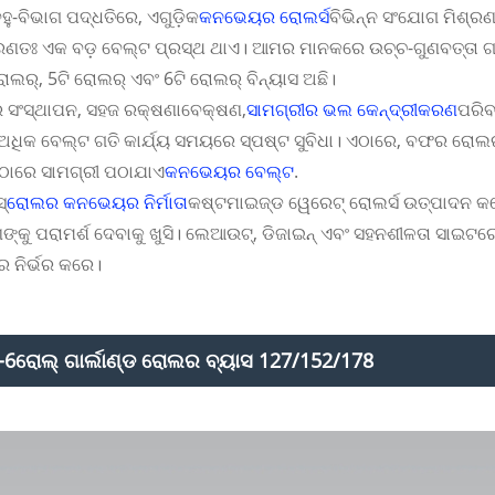
ୁ-ବିଭାଗ ପଦ୍ଧତିରେ, ଏଗୁଡ଼ିକ
କନଭେୟର ରୋଲର୍ସ
ବିଭିନ୍ନ ସଂଯୋଗ ମିଶ୍
ରଣତଃ ଏକ ବଡ଼ ବେଲ୍ଟ ପ୍ରସ୍ଥ ଥାଏ। ଆମର ମାନକରେ ଉଚ୍ଚ-ଗୁଣବତ୍ତା ଗାଲ
ରୋଲର୍, 5ଟି ରୋଲର୍ ଏବଂ 6ଟି ରୋଲର୍ ବିନ୍ୟାସ ଅଛି।
ର ସଂସ୍ଥାପନ, ​​ସହଜ ରକ୍ଷଣାବେକ୍ଷଣ,
ସାମଗ୍ରୀର ଭଲ କେନ୍ଦ୍ରୀକରଣ
ପରିବ
 ଅଧିକ ବେଲ୍ଟ ଗତି କାର୍ଯ୍ୟ ସମୟରେ ସ୍ପଷ୍ଟ ସୁବିଧା। ଏଠାରେ, ବଫର ରୋଲର
ଠାରେ ସାମଗ୍ରୀ ପଠାଯାଏ
କନଭେୟର ବେଲ୍ଟ
.
୍
ରୋଲର କନଭେୟର ନିର୍ମାତା
କଷ୍ଟମାଇଜ୍ଡ ୱେରେଟ୍ ରୋଲର୍ସ ଉତ୍ପାଦନ କର
୍କୁ ପରାମର୍ଶ ଦେବାକୁ ଖୁସି। ଲେଆଉଟ୍, ଡିଜାଇନ୍ ଏବଂ ସହନଶୀଳତା ସାଇଟର
 ନିର୍ଭର କରେ।
6ରୋଲ୍ ଗାର୍ଲାଣ୍ଡ ରୋଲର ବ୍ୟାସ 127/152/178