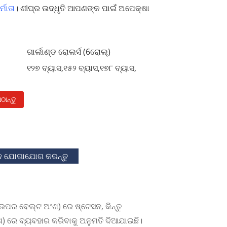
ମାତା
। ଶୀଘ୍ର ଉଦ୍ଧୃତି ଆପଣଙ୍କ ପାଇଁ ଅପେକ୍ଷା
ଗାର୍ଲାଣ୍ଡ ରୋଲର୍ସ (6ରୋଲ୍)
୧୨୭ ବ୍ୟାସ,୧୫୨ ବ୍ୟାସ,୧୭୮ ବ୍ୟାସ,
ାନ୍ତୁ
ାନ ଯୋଗାଯୋଗ କରନ୍ତୁ
ପର ବେଲ୍ଟ ଅଂଶ) ରେ ଷ୍ଟେସନ, କିନ୍ତୁ
ଂଶ) ରେ ବ୍ୟବହାର କରିବାକୁ ଅନୁମତି ଦିଆଯାଇଛି।