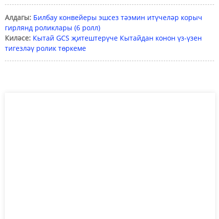
Алдагы:
Билбау конвейеры эшсез тәэмин итүчеләр корыч
гирлянд роликлары (6 ролл)
Киләсе:
Кытай GCS җитештерүче Кытайдан конон үз-үзен
тигезләү ролик төркеме