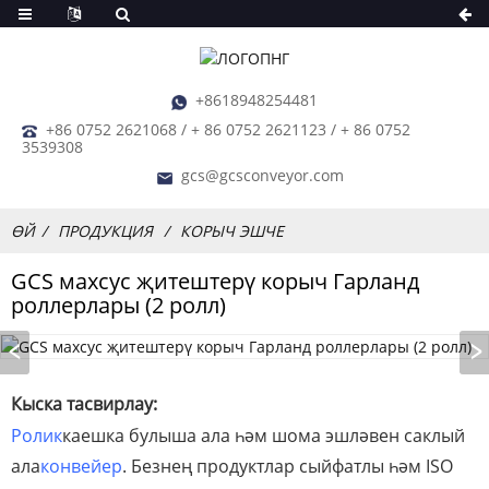
+8618948254481
+86 0752 2621068 / + 86 0752 2621123 / + 86 0752
3539308
gcs@gcsconveyor.com
ӨЙ
ПРОДУКЦИЯ
КОРЫЧ ЭШЧЕ
GCS махсус җитештерү корыч Гарланд
роллерлары (2 ролл)
Кыска тасвирлау:
Ролик
каешка булыша ала һәм шома эшләвен саклый
ала
конвейер
. Безнең продуктлар сыйфатлы һәм ISO