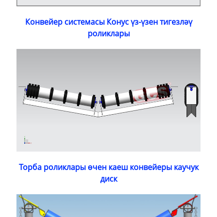
Конвейер системасы Конус үз-үзен тигезләү
роликлары
Торба роликлары өчен каеш конвейеры каучук
диск