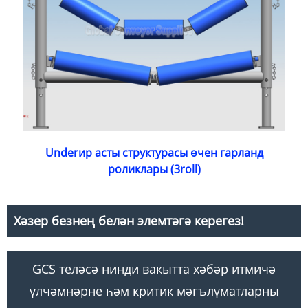
Underир асты структурасы өчен гарланд
роликлары (3roll)
Хәзер безнең белән элемтәгә керегез!
GCS теләсә нинди вакытта хәбәр итмичә
үлчәмнәрне һәм критик мәгълүматларны