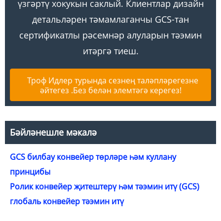
үзгәртү хокукын саклый. Клиентлар дизайн
детальләрен тәмамлаганчы GCS-тан
сертификатлы рәсемнәр алуларын тәэмин
итәргә тиеш.
Троф Идлер турында сезнең таләпләрегезне
әйтегез .Без белән элемтәгә керегез!
Бәйләнешле мәкалә
GCS билбау конвейер төрләре һәм куллану
принцибы
Ролик конвейер җитештерү һәм тәэмин итү (GCS)
глобаль конвейер тәэмин итү