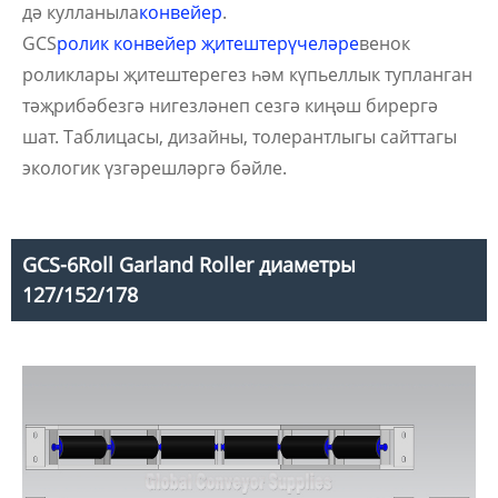
дә кулланыла
конвейер
.
GCS
ролик конвейер җитештерүчеләре
венок
роликлары җитештерегез һәм күпьеллык тупланган
тәҗрибәбезгә нигезләнеп сезгә киңәш бирергә
шат. Таблицасы, дизайны, толерантлыгы сайттагы
экологик үзгәрешләргә бәйле.
GCS-6Roll Garland Roller диаметры
127/152/178