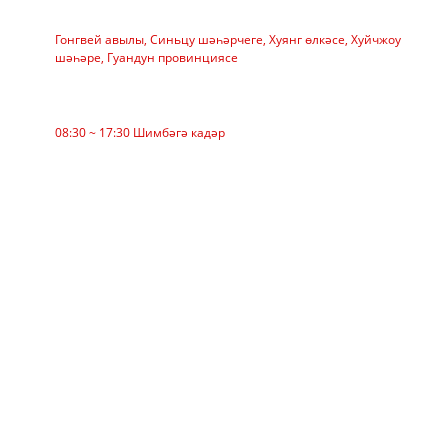
АДРЕС
Гонгвей авылы, Синьцу шәһәрчеге, Хуянг өлкәсе, Хуйчжоу
шәһәре, Гуандун провинциясе
Эш вакыты
08:30 ~ 17:30 Шимбәгә кадәр
КАТЕГОРИЯ
Билбау конвейеры
Ролик конвейер
Алюминий ролик
Конвейер Идлер
Гарланд ролик
Impact Roller
Полиэтилен ролик
Тарак ролик
Фатир ташучы ролик