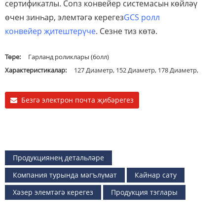
сертификатлы. Conз конвейер системасын көйләү
өчен зинһар, элемтәгә керегез
GCS ролл
конвейер җитештерүче
. Сезне тиз көтә.
Төре:
Гарланд роликлары (6олл)
Характеристикалар:
127 Диаметр, 152 Диаметр, 178 Диаметр,
Безгә электрон почта җибәрегез
Продукциянең детальләре
Компания турында мәгълүмат
Кайнар сату
Хәзер элемтәгә керегез
Продукция тэглары