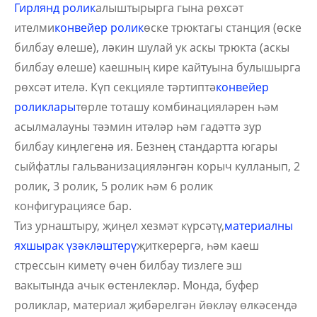
Гирлянд ролик
алыштырырга гына рөхсәт
ителми
конвейер ролик
өске трюктагы станция (өске
билбау өлеше), ләкин шулай ук ​​аскы трюкта (аскы
билбау өлеше) каешның кире кайтуына булышырга
рөхсәт ителә. Күп секцияле тәртиптә
конвейер
роликлары
төрле тоташу комбинацияләрен һәм
асылмалауны тәэмин итәләр һәм гадәттә зур
билбау киңлегенә ия. Безнең стандартта югары
сыйфатлы гальванизацияләнгән корыч кулланып, 2
ролик, 3 ролик, 5 ролик һәм 6 ролик
конфигурациясе бар.
Тиз урнаштыру, җиңел хезмәт күрсәтү,
материалны
яхшырак үзәкләштерү
җиткерергә, һәм каеш
стрессын киметү өчен билбау тизлеге эш
вакытында ачык өстенлекләр. Монда, буфер
роликлар, материал җибәрелгән йөкләү өлкәсендә