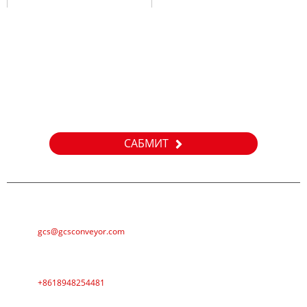
Сорау
Безнең продуктлар яки приселистлар турында белешмәләр
өчен зинһар, электрон почтагызны безгә калдырыгыз һәм
без 24 сәгать эчендә элемтәдә торырбыз.
САБМИТ
Электрон почта
gcs@gcsconveyor.com
Телефон
+8618948254481