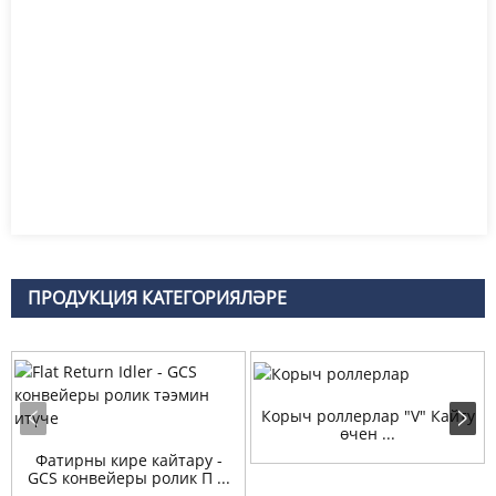
ПРОДУКЦИЯ КАТЕГОРИЯЛӘРЕ
Корыч роллерлар "V" Кайту
өчен ...
Фатирны кире кайтару -
GCS конвейеры ролик П ...