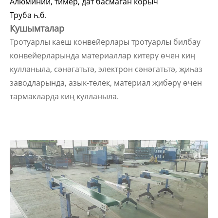
Алюминий, тимер, дат басмаган корыч
Труба һ.б.
Кушымталар
Тротуарлы каеш конвейерлары тротуарлы билбау
конвейерларында материаллар китерү өчен киң
кулланыла, сәнәгатьтә, электрон сәнәгатьтә, җиһаз
заводларында, азык-төлек, материал җибәрү өчен
тармакларда киң кулланыла.