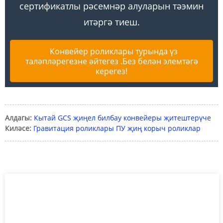
сертификатлы рәсемнәр алуларын тәэмин
итәргә тиеш.
Конвейер роликлары турында үз
таләпләрегезне әйтегез .Без белән элемтәгә
керегез!
Алдагы:
Кытай GCS җиңел билбау конвейеры җитештерүче
Киләсе:
Гравитация роликлары ПУ җиң корыч роликлар