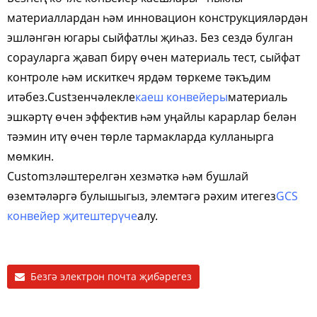
материаллардан һәм инновацион конструкцияләрдән
эшләнгән югары сыйфатлы җиһаз. Без сездә булган
сорауларга җавап бирү өчен материаль тест, сыйфат
контроле һәм искиткеч ярдәм төркеме тәкъдим
итәбез.
Custзенчәлекле
каеш конвейеры
материаль
эшкәртү өчен эффектив һәм уңайлы карарлар белән
тәэмин итү өчен төрле тармакларда кулланырга
мөмкин.
Customзләштерелгән хезмәткә һәм бушлай
өземтәләргә булышыгыз, элемтәгә рәхим итегез
GCS
конвейер җитештерүче
алу.
Безгә электрон почта җибәрегез