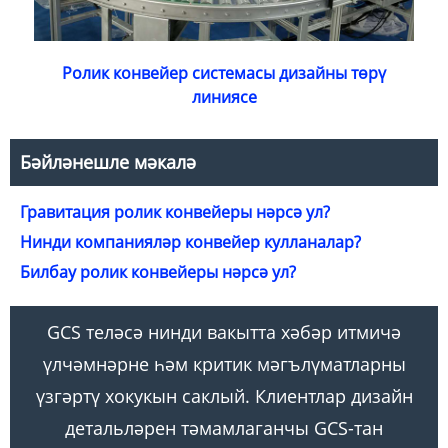
Ролик конвейер системасы дизайны төрү
линиясе
Бәйләнешле мәкалә
Гравитация ролик конвейеры нәрсә ул?
Нинди компанияләр конвейер кулланалар?
Билбау ролик конвейеры нәрсә ул?
GCS теләсә нинди вакытта хәбәр итмичә
үлчәмнәрне һәм критик мәгълүматларны
үзгәртү хокукын саклый. Клиентлар дизайн
детальләрен тәмамлаганчы GCS-тан