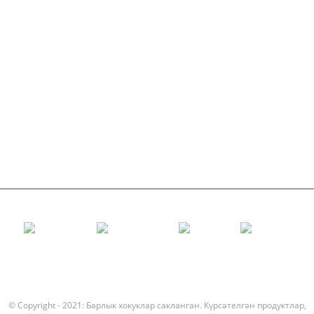
Конвейер Идлер
Гарланд ролик
Impact Roller
Полиэтилен ролик
Тарак ролик
Фатир ташучы ролик
V Кайту ролик
Конвейер ролик крэкет
© Copyright - 2021: Барлык хокуклар сакланган.
Күрсәтелгән продуктлар
,