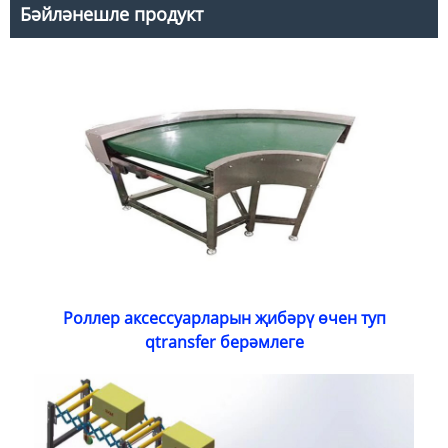
Бәйләнешле продукт
Роллер аксессуарларын җибәрү өчен туп
qtransfer берәмлеге