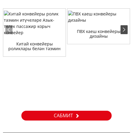
ПВХ каеш конвейеры
дизайны
Китай конвейеры
роликлары белән тәэмин
итүчеләр Азык-төлек
сортлары ...
Сорау
Безнең продуктлар яки приселистлар турында белешмәләр
өчен зинһар, электрон почтагызны безгә калдырыгыз һәм
без 24 сәгать эчендә элемтәдә торырбыз.
САБМИТ