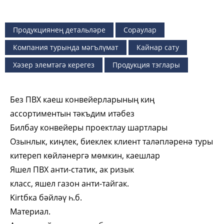
Продукциянең детальләре
Сораулар
Компания турында мәгълүмат
Кайнар сату
Хәзер элемтәгә керегез
Продукция тэглары
Без ПВХ каеш конвейерларының киң
ассортиментын тәкъдим итәбез
Билбау конвейеры проектлау шартлары
Озынлык, киңлек, биеклек клиент таләпләренә туры
китереп көйләнергә мөмкин, каешлар
Яшел ПВХ анти-статик, ак ризык
класс, яшел газон анти-тайгак.
Kirtбка бәйләү һ.б.
Материал.