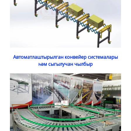
Автоматлаштырылган конвейер системалары
һәм сыгылучан чылбыр