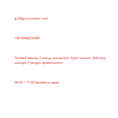
Электрон почта
gcs@gcsconveyor.com
Телефон
+8618948254481
АДРЕС
Гонгвей авылы, Синьцу шәһәрчеге, Хуянг өлкәсе, Хуйчжоу
шәһәре, Гуандун провинциясе
Эш вакыты
08:30 ~ 17:30 Шимбәгә кадәр
КАТЕГОРИЯ
Билбау конвейеры
Ролик конвейер
Алюминий ролик