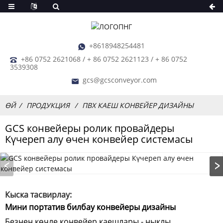
+8618948254481
+86 0752 2621068 / + 86 0752 2621123 / + 86 0752
3539308
gcs@gcsconveyor.com
ӨЙ
ПРОДУКЦИЯ
ПВХ КАЕШ КОНВЕЙЕР ДИЗАЙНЫ
GCS конвейеры ролик провайдеры
Күчереп алу өчен конвейер системасы
Кыска тасвирлау:
Мини портатив билбау конвейеры дизайны
Безнең көчле конвейер каешлары - ныклы