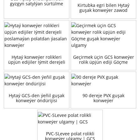
gyzgyn satylýan sürtülme
Kirtubka egri bilen Hytaý
guşak konweýer zawod
guşak konweýer
Hytaý konweýer rolikleri
Geçirmek üçin GCS konweýer
üpjün edijiler Iýmit derejeli
rolik üpjün ediji Göçme
poslamaýan polatdan
guşak konweýer ulgamy
ýasalan konweýer
Hytaý GCS-den ýeňil guşak
90 dereje PVX guşak
konweýer öndürijisi
konweýer
PVC-SLevee polat rolikli
konweýer ulgamy | GCS