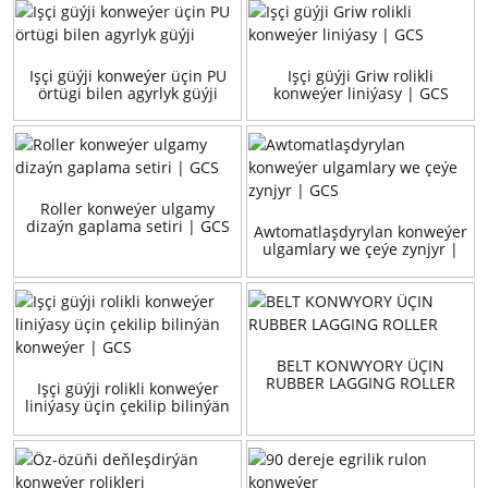
Işçi güýji konweýer üçin PU
Işçi güýji Griw rolikli
örtügi bilen agyrlyk güýji
konweýer liniýasy | GCS
Roller konweýer ulgamy
dizaýn gaplama setiri | GCS
Awtomatlaşdyrylan konweýer
ulgamlary we çeýe zynjyr |
GCS
BELT KONWYORY ÜÇIN
RUBBER LAGGING ROLLER
Işçi güýji rolikli konweýer
liniýasy üçin çekilip bilinýän
konweýer | GCS