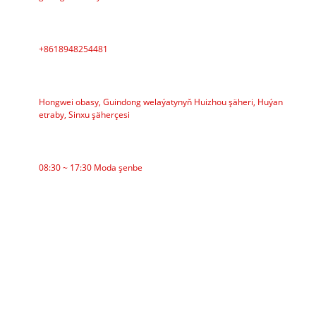
Telefon
+8618948254481
ÜNS BERMEK
Hongwei obasy, Guindong welaýatynyň Huizhou şäheri, Huýan
etraby, Sinxu şäherçesi
IŞ WAGTY
08:30 ~ 17:30 Moda şenbe
Kategoriýalar
Guşak konweýer
Rolikli konweýer
Alýumin rolik
Konweýer Idler
Garland rolik