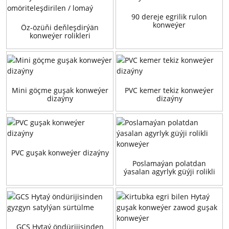
90 dereje egrilik rulon
konweýer
Öz-özüňi deňleşdirýän
konweýer rolikleri
omöriteleşdirilen / lomaý
Mini göçme guşak konweýer
PVC kemer tekiz konweýer
dizaýny
dizaýny
PVC guşak konweýer dizaýny
Poslamaýan polatdan
ýasalan agyrlyk güýji rolikli
konweýer
GCS Hytaý öndürijisinden