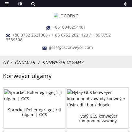
+8618948254481
+86 0752 2621068 / + 86 0752 2621123 / + 86 0752
3539308
gcs@gcsconveyor.com
ÖÝ
ÖNÜMLER
KONWEÝER ULGAMY
Konweýer ulgamy
Sprocket Roller egri geçiriji
ulgam | GCS
Hytaý GCS konweýer
komponent zawody
konweýer täsir ediji bar /
düşek