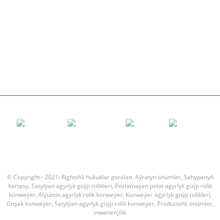
Täsir rolikleri
Polietilen rolik
Tarak rolik
Tekiz daşaýjy rolik
V rolik
Konweýer rolikli ýaý
© Copyright - 2021: Rightshli hukuklar goralan.
Aýratyn önümler
,
Sahypanyň
kartasy
,
Satylýan agyrlyk güýji rolikleri
,
Poslamaýan polat agyrlyk güýji rolik
konweýer
,
Alýumin agyrlyk rolik konweýer
,
Konweýer agyrlyk güýji rolikleri
,
Guşak konweýer
,
Satylýan agyrlyk güýji rolik konweýer
,
Productshli önümler
,
inwenerçilik