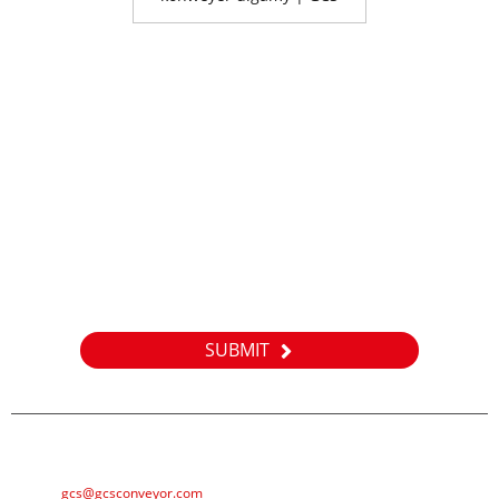
Sorag
Önümlerimiz ýa-da bahalarymyz barada maglumat almak üçin
e-poçtaňyzy bize iberiň we 24 sagadyň dowamynda
habarlaşarys.
SUBMIT
E-poçta
gcs@gcsconveyor.com